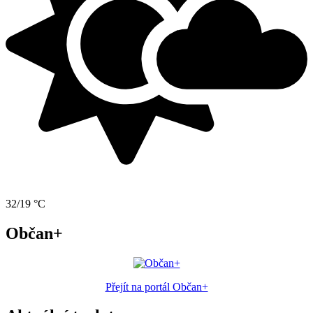
32/19 °C
Občan+
Přejít na portál Občan+