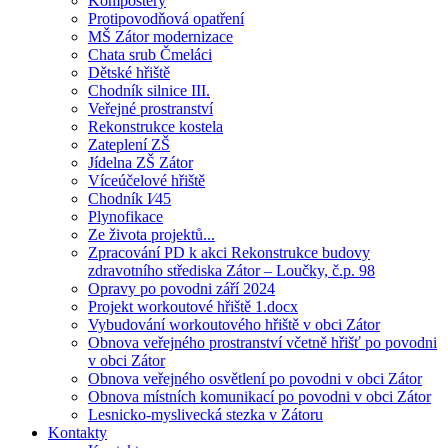
Kompostéry
Protipovodňová opatření
MŠ Zátor modernizace
Chata srub Čmeláci
Dětské hřiště
Chodník silnice III.
Veřejné prostranství
Rekonstrukce kostela
Zateplení ZŠ
Jídelna ZŠ Zátor
Víceúčelové hřiště
Chodník I⁄45
Plynofikace
Ze života projektů...
Zpracování PD k akci Rekonstrukce budovy
zdravotního střediska Zátor – Loučky, č.p. 98
Opravy po povodni září 2024
Projekt workoutové hřiště 1.docx
Vybudování workoutového hřiště v obci Zátor
Obnova veřejného prostranství včetně hřišť po povodni
v obci Zátor
Obnova veřejného osvětlení po povodni v obci Zátor
Obnova místních komunikací po povodni v obci Zátor
Lesnicko-myslivecká stezka v Zátoru
Kontakty