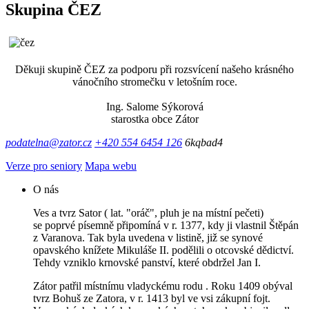
Skupina ČEZ
Děkuji skupině ČEZ za podporu při rozsvícení našeho krásného
vánočního stromečku v letošním roce.
Ing. Salome Sýkorová
starostka obce Zátor
podatelna@zator.cz
+420 554 6454 126
6kqbad4
Verze pro seniory
Mapa webu
O nás
Ves a tvrz Sator ( lat. "oráč", pluh je na místní pečeti)
se poprvé písemně připomíná v r. 1377, kdy ji vlastnil Štěpán
z Varanova. Tak byla uvedena v listině, již se synové
opavského knížete Mikuláše II. podělili o otcovské dědictví.
Tehdy vzniklo krnovské panství, které obdržel Jan I.
Zátor patřil místnímu vladyckému rodu . Roku 1409 obýval
tvrz Bohuš ze Zatora, v r. 1413 byl ve vsi zákupní fojt.