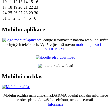
10
11
12
13
14
15
16
17
18
19
20
21
22
23
24
25
26
27
28
29
30
31
1
2
3
4
5
6
Mobilní aplikace
Sledujte informace z našeho webu na svých
chytrých telefonech. Využívejte naši novou
mobilní aplikaci –
V OBRAZE
.
Mobilní rozhlas
Mobilní rozhlas nám umožní ZDARMA posílát aktuální informace
z obce přímo do vašeho telefonu, nebo na e-mail.
Informace