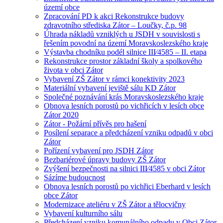
území obce
Zpracování PD k akci Rekonstrukce budovy
zdravotního střediska Zátor – Loučky, č.p. 98
Úhrada nákladů vzniklých u JSDH v souvislosti s
řešením povodní na území Moravskoslezského kraje
Výstavba chodníku podél silnice III⁄4585 – II. etapa
Rekonstrukce prostor základní školy a spolkového
života v obci Zátor
Vybavení ZŠ Zátor v rámci konektivity 2023
Materiální vybavení jeviště sálu KD Zátor
Společné poznávání krás Moravskoslezského kraje
Obnova lesních porostů po vichřicích v lesích obce
Zátor 2020
Zátor - Požární přívěs pro hašení
Posílení separace a předcházení vzniku odpadů v obci
Zátor
Pořízení vybavení pro JSDH Zátor
Bezbariérové úpravy budovy ZŠ Zátor
Zvýšení bezpečnosti na silnici III⁄4585 v obci Zátor
Sázíme budoucnost
Obnova lesních porostů po vichřici Eberhard v lesích
obce Zátor
Modernizace ateliéru v ZŠ Zátor a tělocvičny
Vybavení kulturního sálu
Předcházení vzniku komunálního odpadu v Obci Zátor