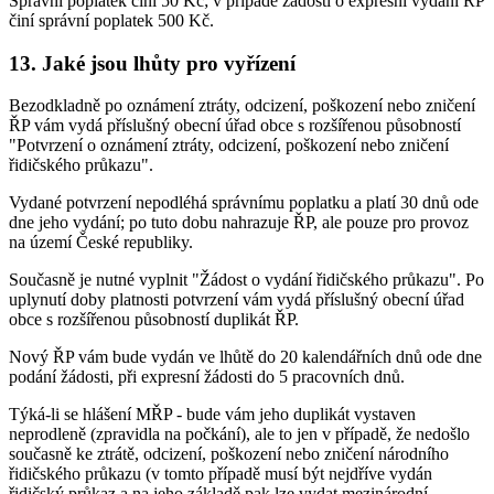
Správní poplatek činí 50 Kč; v případě žádosti o expresní vydání ŘP
činí správní poplatek 500 Kč.
13. Jaké jsou lhůty pro vyřízení
Bezodkladně po oznámení ztráty, odcizení, poškození nebo zničení
ŘP vám vydá příslušný obecní úřad obce s rozšířenou působností
"Potvrzení o oznámení ztráty, odcizení, poškození nebo zničení
řidičského průkazu".
Vydané potvrzení nepodléhá správnímu poplatku a platí 30 dnů ode
dne jeho vydání; po tuto dobu nahrazuje ŘP, ale pouze pro provoz
na území České republiky.
Současně je nutné vyplnit "Žádost o vydání řidičského průkazu". Po
uplynutí doby platnosti potvrzení vám vydá příslušný obecní úřad
obce s rozšířenou působností duplikát ŘP.
Nový ŘP vám bude vydán ve lhůtě do 20 kalendářních dnů ode dne
podání žádosti, při expresní žádosti do 5 pracovních dnů.
Týká-li se hlášení MŘP - bude vám jeho duplikát vystaven
neprodleně (zpravidla na počkání), ale to jen v případě, že nedošlo
současně ke ztrátě, odcizení, poškození nebo zničení národního
řidičského průkazu (v tomto případě musí být nejdříve vydán
řidičský průkaz a na jeho základě pak lze vydat mezinárodní