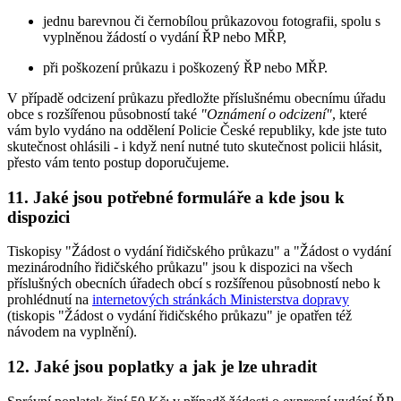
jednu barevnou či černobílou průkazovou fotografii, spolu s
vyplněnou žádostí o vydání ŘP nebo MŘP,
při poškození průkazu i poškozený ŘP nebo MŘP.
V případě odcizení průkazu předložte příslušnému obecnímu úřadu
obce s rozšířenou působností také
"Oznámení o odcizení"
, které
vám bylo vydáno na oddělení Policie České republiky, kde jste tuto
skutečnost ohlásili - i když není nutné tuto skutečnost policii hlásit,
přesto vám tento postup doporučujeme.
11. Jaké jsou potřebné formuláře a kde jsou k
dispozici
Tiskopisy "Žádost o vydání řidičského průkazu" a "Žádost o vydání
mezinárodního řidičského průkazu" jsou k dispozici na všech
příslušných obecních úřadech obcí s rozšířenou působností nebo k
prohlédnutí na
internetových stránkách Ministerstva dopravy
(tiskopis "Žádost o vydání řidičského průkazu" je opatřen též
návodem na vyplnění).
12. Jaké jsou poplatky a jak je lze uhradit