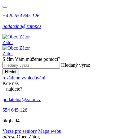
+420 554 645 126
podatelna@zator.cz
Zátor
Zátor
S čím Vám můžeme pomoci?
Hledaný výraz
Hledat
rozšířené vyhledávání
Kde
nás
najdete?
podatelna@zator.cz
554 645 126
6kqbad4
Verze pro seniory
Mapa webu
adresa
Obec Zátor,