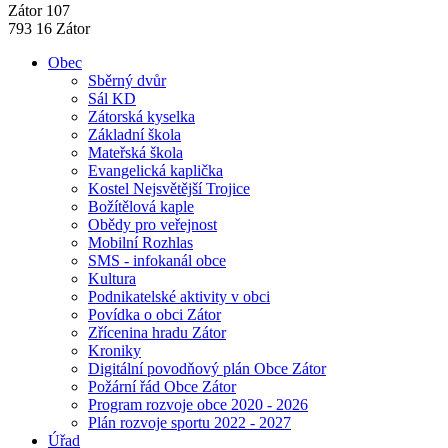
Zátor 107
793 16 Zátor
Obec
Sběrný dvůr
Sál KD
Zátorská kyselka
Základní škola
Mateřská škola
Evangelická kaplička
Kostel Nejsvětější Trojice
Božítělová kaple
Obědy pro veřejnost
Mobilní Rozhlas
SMS - infokanál obce
Kultura
Podnikatelské aktivity v obci
Povídka o obci Zátor
Zřícenina hradu Zátor
Kroniky
Digitální povodňový plán Obce Zátor
Požární řád Obce Zátor
Program rozvoje obce 2020 - 2026
Plán rozvoje sportu 2022 - 2027
Úřad