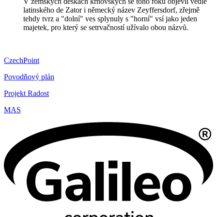
V zemských deskách krnovských se toho roku objevil vedle
latinského de Zator i německý název Zeyffersdorf, zřejmě
tehdy tvrz a "dolní" ves splynuly s "horní" vsí jako jeden
majetek, pro který se setrvačností užívalo obou názvů.
CzechPoint
Povodňový plán
Projekt Radost
MAS