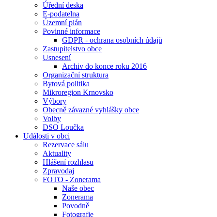
Úřední deska
E-podatelna
Územní plán
Povinné informace
GDPR - ochrana osobních údajů
Zastupitelstvo obce
Usnesení
Archiv do konce roku 2016
Organizační struktura
Bytová politika
Mikroregion Krnovsko
Výbory
Obecně závazné vyhlášky obce
Volby
DSO Loučka
Události v obci
Rezervace sálu
Aktuality
Hlášení rozhlasu
Zpravodaj
FOTO - Zonerama
Naše obec
Zonerama
Povodně
Fotografie