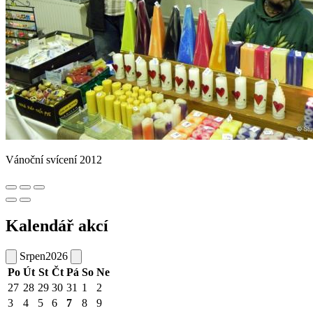
Vánoční svícení 2012
Kalendář akcí
Srpen
2026
Po
Út
St
Čt
Pá
So
Ne
27
28
29
30
31
1
2
3
4
5
6
7
8
9