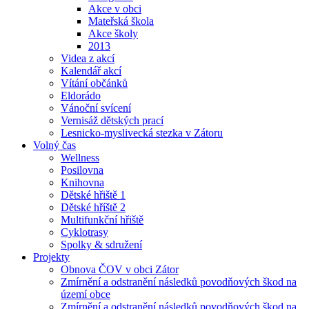
Akce v obci
Mateřská škola
Akce školy
2013
Videa z akcí
Kalendář akcí
Vítání občánků
Eldorádo
Vánoční svícení
Vernisáž dětských prací
Lesnicko-myslivecká stezka v Zátoru
Volný čas
Wellness
Posilovna
Knihovna
Dětské hřiště 1
Dětské hříště 2
Multifunkční hřiště
Cyklotrasy
Spolky & sdružení
Projekty
Obnova ČOV v obci Zátor
Zmírnění a odstranění následků povodňových škod na
území obce
Zmírnění a odstranění následků povodňových škod na