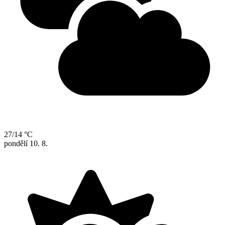
27/14 °C
pondělí
10. 8.