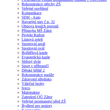
Rekonstrukce střechy ZŠ
Veřejné osvětlení
Komunikace
SDH - Auto
Havarijní stav č.p. 32
Obnova lesních porostů
Přístavba MŠ Zátor
Projekt Radost
Liniová zeleň
Sportovní areál
Sportovní ovál
Božítělová kaple
Evangelická kaple
Sběrný dvůr
Sport v příhraničí
Dětské hřiště 2
Rekonstrukce garáže
Zdravotní středisko
Válečné hroby
Iveco
Malotraktor
Zateplení OÚ Zátor
Veřejné prostranství před ZŠ
Bydlení pro seniory