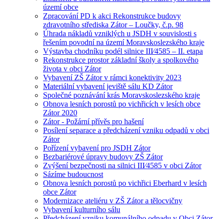
území obce
Zpracování PD k akci Rekonstrukce budovy
zdravotního střediska Zátor – Loučky, č.p. 98
Úhrada nákladů vzniklých u JSDH v souvislosti s
řešením povodní na území Moravskoslezského kraje
Výstavba chodníku podél silnice III⁄4585 – II. etapa
Rekonstrukce prostor základní školy a spolkového
života v obci Zátor
Vybavení ZŠ Zátor v rámci konektivity 2023
Materiální vybavení jeviště sálu KD Zátor
Společné poznávání krás Moravskoslezského kraje
Obnova lesních porostů po vichřicích v lesích obce
Zátor 2020
Zátor - Požární přívěs pro hašení
Posílení separace a předcházení vzniku odpadů v obci
Zátor
Pořízení vybavení pro JSDH Zátor
Bezbariérové úpravy budovy ZŠ Zátor
Zvýšení bezpečnosti na silnici III⁄4585 v obci Zátor
Sázíme budoucnost
Obnova lesních porostů po vichřici Eberhard v lesích
obce Zátor
Modernizace ateliéru v ZŠ Zátor a tělocvičny
Vybavení kulturního sálu
Předcházení vzniku komunálního odpadu v Obci Zátor