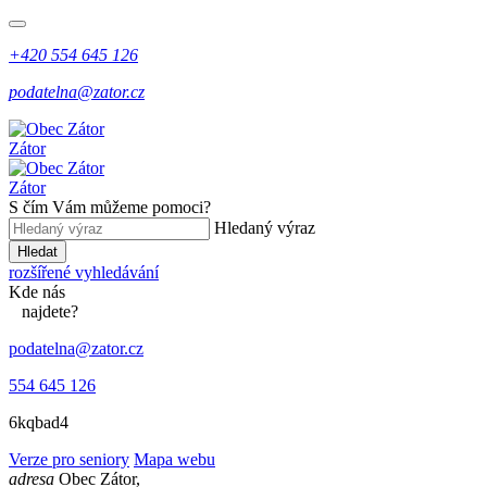
+420 554 645 126
podatelna@zator.cz
Zátor
Zátor
S čím Vám můžeme pomoci?
Hledaný výraz
Hledat
rozšířené vyhledávání
Kde
nás
najdete?
podatelna@zator.cz
554 645 126
6kqbad4
Verze pro seniory
Mapa webu
adresa
Obec Zátor,