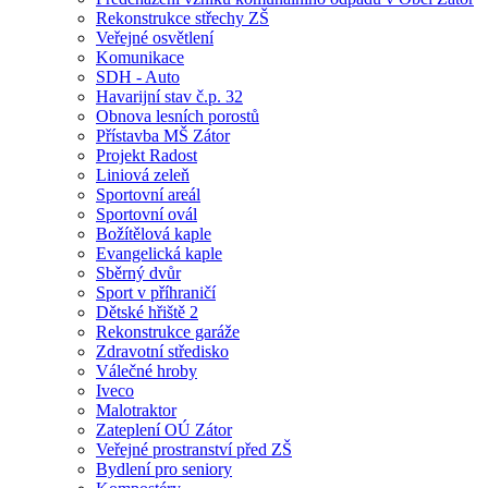
Rekonstrukce střechy ZŠ
Veřejné osvětlení
Komunikace
SDH - Auto
Havarijní stav č.p. 32
Obnova lesních porostů
Přístavba MŠ Zátor
Projekt Radost
Liniová zeleň
Sportovní areál
Sportovní ovál
Božítělová kaple
Evangelická kaple
Sběrný dvůr
Sport v příhraničí
Dětské hřiště 2
Rekonstrukce garáže
Zdravotní středisko
Válečné hroby
Iveco
Malotraktor
Zateplení OÚ Zátor
Veřejné prostranství před ZŠ
Bydlení pro seniory