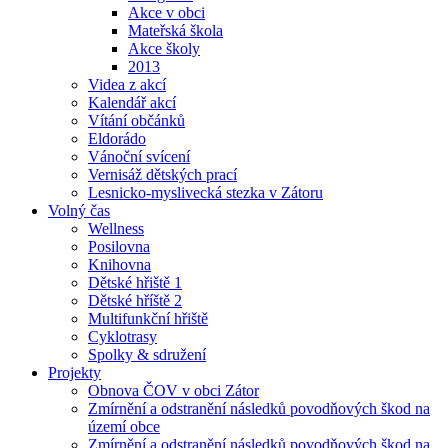
Akce v obci
Mateřská škola
Akce školy
2013
Videa z akcí
Kalendář akcí
Vítání občánků
Eldorádo
Vánoční svícení
Vernisáž dětských prací
Lesnicko-myslivecká stezka v Zátoru
Volný čas
Wellness
Posilovna
Knihovna
Dětské hřiště 1
Dětské hříště 2
Multifunkční hřiště
Cyklotrasy
Spolky & sdružení
Projekty
Obnova ČOV v obci Zátor
Zmírnění a odstranění následků povodňových škod na
území obce
Zmírnění a odstranění následků povodňových škod na