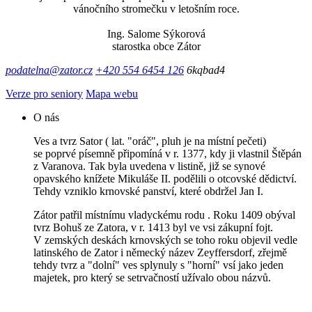
vánočního stromečku v letošním roce.
Ing. Salome Sýkorová
starostka obce Zátor
podatelna@zator.cz
+420 554 6454 126
6kqbad4
Verze pro seniory
Mapa webu
O nás
Ves a tvrz Sator ( lat. "oráč", pluh je na místní pečeti)
se poprvé písemně připomíná v r. 1377, kdy ji vlastnil Štěpán
z Varanova. Tak byla uvedena v listině, již se synové
opavského knížete Mikuláše II. podělili o otcovské dědictví.
Tehdy vzniklo krnovské panství, které obdržel Jan I.
Zátor patřil místnímu vladyckému rodu . Roku 1409 obýval
tvrz Bohuš ze Zatora, v r. 1413 byl ve vsi zákupní fojt.
V zemských deskách krnovských se toho roku objevil vedle
latinského de Zator i německý název Zeyffersdorf, zřejmě
tehdy tvrz a "dolní" ves splynuly s "horní" vsí jako jeden
majetek, pro který se setrvačností užívalo obou názvů.