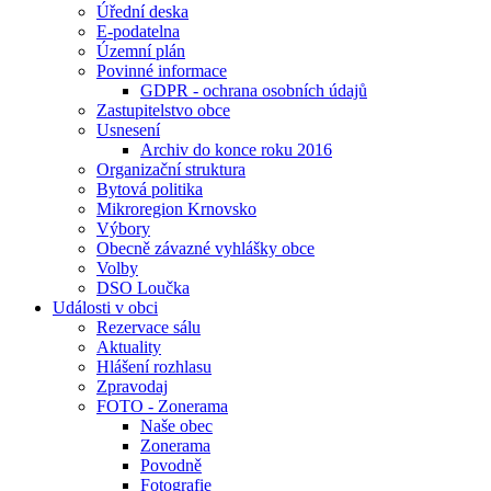
Úřední deska
E-podatelna
Územní plán
Povinné informace
GDPR - ochrana osobních údajů
Zastupitelstvo obce
Usnesení
Archiv do konce roku 2016
Organizační struktura
Bytová politika
Mikroregion Krnovsko
Výbory
Obecně závazné vyhlášky obce
Volby
DSO Loučka
Události v obci
Rezervace sálu
Aktuality
Hlášení rozhlasu
Zpravodaj
FOTO - Zonerama
Naše obec
Zonerama
Povodně
Fotografie