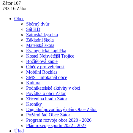
Zátor 107
793 16 Zátor
Obec
Sběrný dvůr
Sál KD
Zátorská kyselka
Základní škola
Mateřská škola
Evangelická kaplička
Kostel Nejsvětější Trojice
Božítělová kaple
Obědy pro veřejnost
Mobilní Rozhlas
SMS - infokanál obce
Kultura
Podnikatelské aktivity v obci
Povídka o obci Zátor
Zřícenina hradu Zátor
Kroniky
Digitální povodňový plán Obce Zátor
Požární řád Obce Zátor
Program rozvoje obce 2020 - 2026
Plán rozvoje sportu 2022 - 2027
Úřad