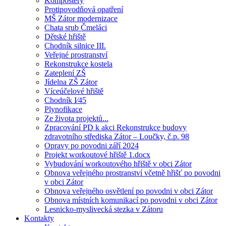
Kompostéry
Protipovodňová opatření
MŠ Zátor modernizace
Chata srub Čmeláci
Dětské hřiště
Chodník silnice III.
Veřejné prostranství
Rekonstrukce kostela
Zateplení ZŠ
Jídelna ZŠ Zátor
Víceúčelové hřiště
Chodník I⁄45
Plynofikace
Ze života projektů...
Zpracování PD k akci Rekonstrukce budovy
zdravotního střediska Zátor – Loučky, č.p. 98
Opravy po povodni září 2024
Projekt workoutové hřiště 1.docx
Vybudování workoutového hřiště v obci Zátor
Obnova veřejného prostranství včetně hřišť po povodni
v obci Zátor
Obnova veřejného osvětlení po povodni v obci Zátor
Obnova místních komunikací po povodni v obci Zátor
Lesnicko-myslivecká stezka v Zátoru
Kontakty