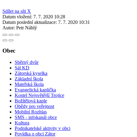
Sdílet na síti X
Datum vložení:
7. 7. 2020 10:28
Datum poslední aktualizace:
7. 7. 2020 10:31
Autor:
Petr Náhlý
Obec
Sběrný dvůr
Sál KD
Zátorská kyselka
Základní škola
Mateřská škola
Evangelická kaplička
Kostel Nejsvětější Trojice
Božítělová kaple
Obědy pro veřejnost
Mobilní Rozhlas
SMS - infokanál obce
Kultura
Podnikatelské aktivity v obci
Povídka o obci Zátor