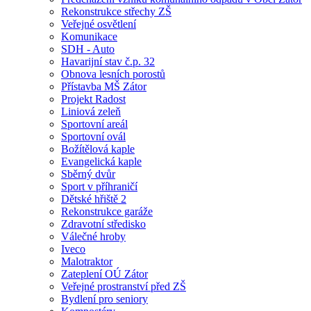
Rekonstrukce střechy ZŠ
Veřejné osvětlení
Komunikace
SDH - Auto
Havarijní stav č.p. 32
Obnova lesních porostů
Přístavba MŠ Zátor
Projekt Radost
Liniová zeleň
Sportovní areál
Sportovní ovál
Božítělová kaple
Evangelická kaple
Sběrný dvůr
Sport v příhraničí
Dětské hřiště 2
Rekonstrukce garáže
Zdravotní středisko
Válečné hroby
Iveco
Malotraktor
Zateplení OÚ Zátor
Veřejné prostranství před ZŠ
Bydlení pro seniory