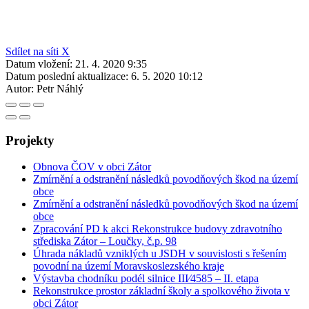
Sdílet na síti X
Datum vložení:
21. 4. 2020 9:35
Datum poslední aktualizace:
6. 5. 2020 10:12
Autor:
Petr Náhlý
Projekty
Obnova ČOV v obci Zátor
Zmírnění a odstranění následků povodňových škod na území
obce
Zmírnění a odstranění následků povodňových škod na území
obce
Zpracování PD k akci Rekonstrukce budovy zdravotního
střediska Zátor – Loučky, č.p. 98
Úhrada nákladů vzniklých u JSDH v souvislosti s řešením
povodní na území Moravskoslezského kraje
Výstavba chodníku podél silnice III⁄4585 – II. etapa
Rekonstrukce prostor základní školy a spolkového života v
obci Zátor