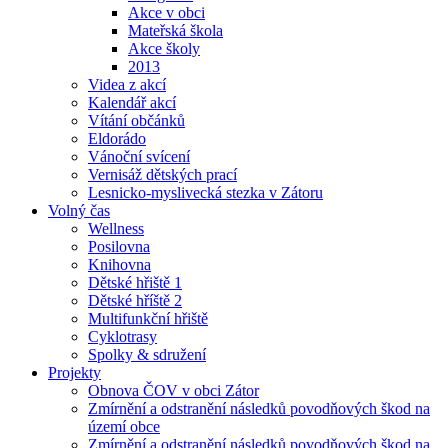
Akce v obci
Mateřská škola
Akce školy
2013
Videa z akcí
Kalendář akcí
Vítání občánků
Eldorádo
Vánoční svícení
Vernisáž dětských prací
Lesnicko-myslivecká stezka v Zátoru
Volný čas
Wellness
Posilovna
Knihovna
Dětské hřiště 1
Dětské hříště 2
Multifunkční hřiště
Cyklotrasy
Spolky & sdružení
Projekty
Obnova ČOV v obci Zátor
Zmírnění a odstranění následků povodňových škod na
území obce
Zmírnění a odstranění následků povodňových škod na