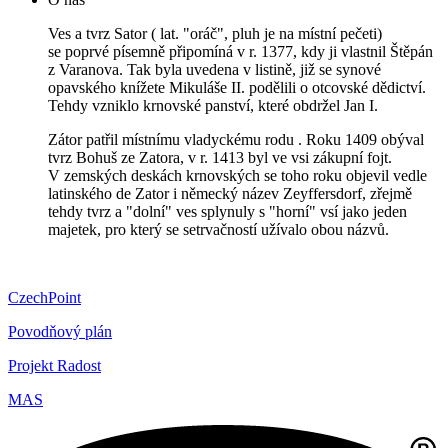
Ves a tvrz Sator ( lat. "oráč", pluh je na místní pečeti)
se poprvé písemně připomíná v r. 1377, kdy ji vlastnil Štěpán
z Varanova. Tak byla uvedena v listině, již se synové
opavského knížete Mikuláše II. podělili o otcovské dědictví.
Tehdy vzniklo krnovské panství, které obdržel Jan I.
Zátor patřil místnímu vladyckému rodu . Roku 1409 obýval
tvrz Bohuš ze Zatora, v r. 1413 byl ve vsi zákupní fojt.
V zemských deskách krnovských se toho roku objevil vedle
latinského de Zator i německý název Zeyffersdorf, zřejmě
tehdy tvrz a "dolní" ves splynuly s "horní" vsí jako jeden
majetek, pro který se setrvačností užívalo obou názvů.
CzechPoint
Povodňový plán
Projekt Radost
MAS