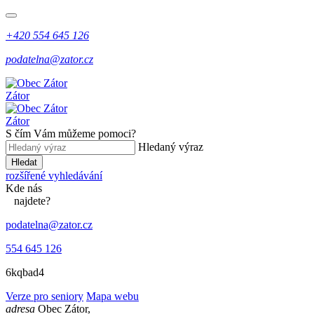
+420 554 645 126
podatelna@zator.cz
Zátor
Zátor
S čím Vám můžeme pomoci?
Hledaný výraz
Hledat
rozšířené vyhledávání
Kde
nás
najdete?
podatelna@zator.cz
554 645 126
6kqbad4
Verze pro seniory
Mapa webu
adresa
Obec Zátor,