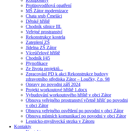
Kompostéry
Protipovodňová opatření
MŠ Zátor modernizace
Chata srub Čmeláci
Dětské hřiště
Chodník silnice III.
Veřejné prostranství
Rekonstrukce kostela
Zateplení ZŠ
Jídelna ZŠ Zátor
Víceúčelové hřiště
Chodník I⁄45
Plynofikace
Ze života projektů...
Zpracování PD k akci Rekonstrukce budovy
zdravotního střediska Zátor – Loučky, č.p. 98
Opravy po povodni září 2024
Projekt workoutové hřiště 1.docx
Vybudování workoutového hřiště v obci Zátor
Obnova veřejného prostranství včetně hřišť po povodni
v obci Zátor
Obnova veřejného osvětlení po povodni v obci Zátor
Obnova místních komunikací po povodni v obci Zátor
Lesnicko-myslivecká stezka v Zátoru
Kontakty