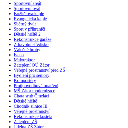
Sportovní areál
Sportovní ovál
Božítělová kaple
Evangelická kaple
Sběrný dvůr
Sport v příhraničí
Dětské hřiště 2
Rekonstrukce garáže
Zdravotní středisko
Válečné hroby
Iveco
Malotraktor
Zateplení OÚ Zátor
Veřejné prostranství před ZŠ
Bydlení pro seniory
Kompostéry
Protipovodňová opatření
MŠ Zátor modernizace
Chata srub Čmeláci
Dětské hřiště
Chodník silnice III.
Veřejné prostranství
Rekonstrukce kostela
Zateplení ZŠ
Jídelna ZŠ Zátor