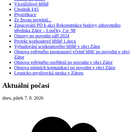
Víceúčelové hřiště
Chodník I⁄45
Plynofikace
Ze života projektů...
Zpracování PD k akci Rekonstrukce budovy zdravotního
střediska Zátor – Loučky, č.p. 98
Opravy po povodni září 2024
Projekt workoutové hřiště 1.docx
Vybudování workoutového hřiště v obci Zátor
Obnova veřejného prostranství včetně hřišť po povodni v obci
Zátor
Obnova veřejného osvětlení po povodni v obci Zátor
Obnova místních komunikací po povodni v obci Zátor
Lesnicko-myslivecká stezka v Zátoru
Aktuální počasí
dnes, pátek 7. 8. 2026