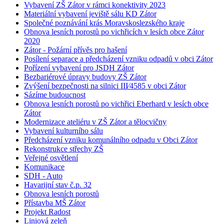
Vybavení ZŠ Zátor v rámci konektivity 2023
Materiální vybavení jeviště sálu KD Zátor
Společné poznávání krás Moravskoslezského kraje
Obnova lesních porostů po vichřicích v lesích obce Zátor
2020
Zátor - Požární přívěs pro hašení
Posílení separace a předcházení vzniku odpadů v obci Zátor
Pořízení vybavení pro JSDH Zátor
Bezbariérové úpravy budovy ZŠ Zátor
Zvýšení bezpečnosti na silnici III⁄4585 v obci Zátor
Sázíme budoucnost
Obnova lesních porostů po vichřici Eberhard v lesích obce
Zátor
Modernizace ateliéru v ZŠ Zátor a tělocvičny
Vybavení kulturního sálu
Předcházení vzniku komunálního odpadu v Obci Zátor
Rekonstrukce střechy ZŠ
Veřejné osvětlení
Komunikace
SDH - Auto
Havarijní stav č.p. 32
Obnova lesních porostů
Přístavba MŠ Zátor
Projekt Radost
Liniová zeleň