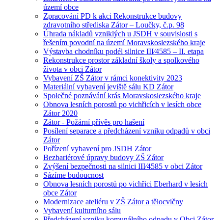
území obce
Zpracování PD k akci Rekonstrukce budovy
zdravotního střediska Zátor – Loučky, č.p. 98
Úhrada nákladů vzniklých u JSDH v souvislosti s
řešením povodní na území Moravskoslezského kraje
Výstavba chodníku podél silnice III⁄4585 – II. etapa
Rekonstrukce prostor základní školy a spolkového
života v obci Zátor
Vybavení ZŠ Zátor v rámci konektivity 2023
Materiální vybavení jeviště sálu KD Zátor
Společné poznávání krás Moravskoslezského kraje
Obnova lesních porostů po vichřicích v lesích obce
Zátor 2020
Zátor - Požární přívěs pro hašení
Posílení separace a předcházení vzniku odpadů v obci
Zátor
Pořízení vybavení pro JSDH Zátor
Bezbariérové úpravy budovy ZŠ Zátor
Zvýšení bezpečnosti na silnici III⁄4585 v obci Zátor
Sázíme budoucnost
Obnova lesních porostů po vichřici Eberhard v lesích
obce Zátor
Modernizace ateliéru v ZŠ Zátor a tělocvičny
Vybavení kulturního sálu
Předcházení vzniku komunálního odpadu v Obci Zátor