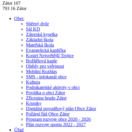
Zátor 107
793 16 Zátor
Obec
Sběrný dvůr
Sál KD
Zátorská kyselka
Základní škola
Mateřská škola
Evangelická kaplička
Kostel Nejsvětější Trojice
Božítělová kaple
Obědy pro veřejnost
Mobilní Rozhlas
SMS - infokanál obce
Kultura
Podnikatelské aktivity v obci
Povídka o obci Zátor
Zřícenina hradu Zátor
Kroniky
Digitální povodňový plán Obce Zátor
Požární řád Obce Zátor
Program rozvoje obce 2020 - 2026
Plán rozvoje sportu 2022 - 2027
Úřad