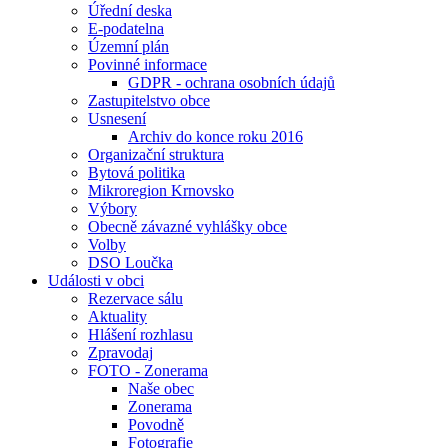
Úřední deska
E-podatelna
Územní plán
Povinné informace
GDPR - ochrana osobních údajů
Zastupitelstvo obce
Usnesení
Archiv do konce roku 2016
Organizační struktura
Bytová politika
Mikroregion Krnovsko
Výbory
Obecně závazné vyhlášky obce
Volby
DSO Loučka
Události v obci
Rezervace sálu
Aktuality
Hlášení rozhlasu
Zpravodaj
FOTO - Zonerama
Naše obec
Zonerama
Povodně
Fotografie