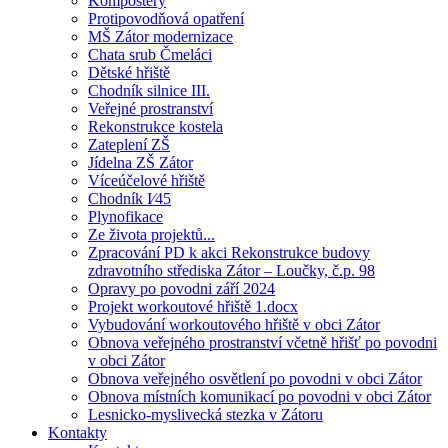
Kompostéry
Protipovodňová opatření
MŠ Zátor modernizace
Chata srub Čmeláci
Dětské hřiště
Chodník silnice III.
Veřejné prostranství
Rekonstrukce kostela
Zateplení ZŠ
Jídelna ZŠ Zátor
Víceúčelové hřiště
Chodník I⁄45
Plynofikace
Ze života projektů...
Zpracování PD k akci Rekonstrukce budovy
zdravotního střediska Zátor – Loučky, č.p. 98
Opravy po povodni září 2024
Projekt workoutové hřiště 1.docx
Vybudování workoutového hřiště v obci Zátor
Obnova veřejného prostranství včetně hřišť po povodni
v obci Zátor
Obnova veřejného osvětlení po povodni v obci Zátor
Obnova místních komunikací po povodni v obci Zátor
Lesnicko-myslivecká stezka v Zátoru
Kontakty