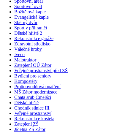
Sportovní areál
Sportovní ovál
Božítělová kaple
Evangelická kaple
Sběrný dvůr
Sport v příhraničí
Dětské hřiště 2
Rekonstrukce garáže
Zdravotní středisko
Válečné hroby
Iveco
Malotraktor
Zateplení OÚ Zátor
Veřejné prostranství před ZŠ
Bydlení pro seniory
Kompostéry
Protipovodňová opatření
MŠ Zátor modernizace
Chata srub Čmeláci
Dětské hřiště
Chodník silnice III.
Veřejné prostranství
Rekonstrukce kostela
Zateplení ZŠ
Jídelna ZŠ Zátor