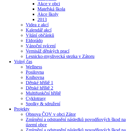
Akce v obci
Mateřská škola
Akce školy
2013
Videa z akcí
Kalendář akcí
Vítání občánků
Eldorádo
Vánoční svícení
Vernisáž dětských prací
Lesnicko-myslivecká stezka v Zátoru
Volný čas
Wellness
Posilovna
Knihovna
Dětské hřiště 1
Dětské hříště 2
Multifunkční hřiště
Cyklotrasy
Spolky & sdružení
Projekty
Obnova ČOV v obci Zátor
Zmírnění a odstranění následků povodňových škod na
území obce
Zmírnění a odstranění následků povodňových škod na