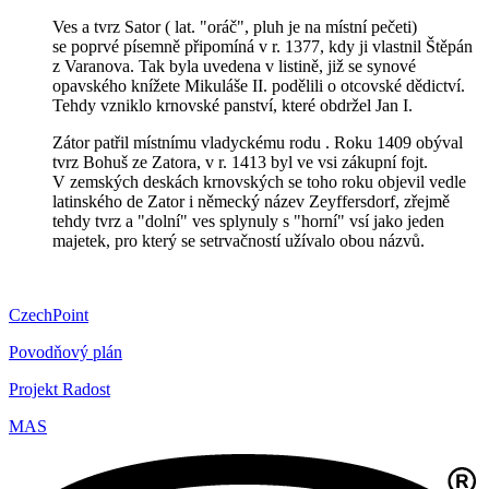
Ves a tvrz Sator ( lat. "oráč", pluh je na místní pečeti)
se poprvé písemně připomíná v r. 1377, kdy ji vlastnil Štěpán
z Varanova. Tak byla uvedena v listině, již se synové
opavského knížete Mikuláše II. podělili o otcovské dědictví.
Tehdy vzniklo krnovské panství, které obdržel Jan I.
Zátor patřil místnímu vladyckému rodu . Roku 1409 obýval
tvrz Bohuš ze Zatora, v r. 1413 byl ve vsi zákupní fojt.
V zemských deskách krnovských se toho roku objevil vedle
latinského de Zator i německý název Zeyffersdorf, zřejmě
tehdy tvrz a "dolní" ves splynuly s "horní" vsí jako jeden
majetek, pro který se setrvačností užívalo obou názvů.
CzechPoint
Povodňový plán
Projekt Radost
MAS