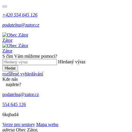
+420 554 645 126
podatelna@zator.cz
Zátor
Zátor
S čím Vám můžeme pomoci?
Hledaný výraz
Hledat
rozšířené vyhledávání
Kde
nás
najdete?
podatelna@zator.cz
554 645 126
6kqbad4
Verze pro seniory
Mapa webu
adresa
Obec Zátor,