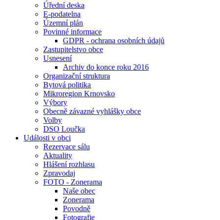
Úřední deska
E-podatelna
Územní plán
Povinné informace
GDPR - ochrana osobních údajů
Zastupitelstvo obce
Usnesení
Archiv do konce roku 2016
Organizační struktura
Bytová politika
Mikroregion Krnovsko
Výbory
Obecně závazné vyhlášky obce
Volby
DSO Loučka
Události v obci
Rezervace sálu
Aktuality
Hlášení rozhlasu
Zpravodaj
FOTO - Zonerama
Naše obec
Zonerama
Povodně
Fotografie