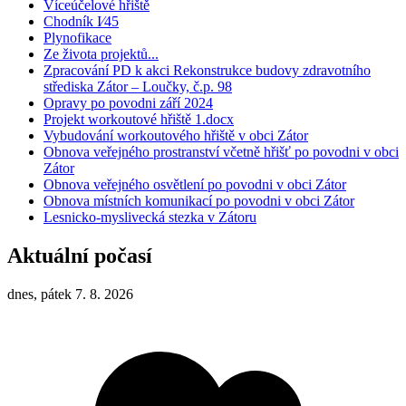
Víceúčelové hřiště
Chodník I⁄45
Plynofikace
Ze života projektů...
Zpracování PD k akci Rekonstrukce budovy zdravotního
střediska Zátor – Loučky, č.p. 98
Opravy po povodni září 2024
Projekt workoutové hřiště 1.docx
Vybudování workoutového hřiště v obci Zátor
Obnova veřejného prostranství včetně hřišť po povodni v obci
Zátor
Obnova veřejného osvětlení po povodni v obci Zátor
Obnova místních komunikací po povodni v obci Zátor
Lesnicko-myslivecká stezka v Zátoru
Aktuální počasí
dnes, pátek 7. 8. 2026