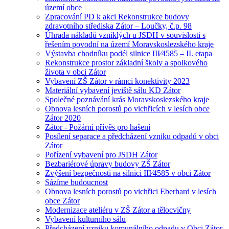
území obce
Zpracování PD k akci Rekonstrukce budovy
zdravotního střediska Zátor – Loučky, č.p. 98
Úhrada nákladů vzniklých u JSDH v souvislosti s
řešením povodní na území Moravskoslezského kraje
Výstavba chodníku podél silnice III⁄4585 – II. etapa
Rekonstrukce prostor základní školy a spolkového
života v obci Zátor
Vybavení ZŠ Zátor v rámci konektivity 2023
Materiální vybavení jeviště sálu KD Zátor
Společné poznávání krás Moravskoslezského kraje
Obnova lesních porostů po vichřicích v lesích obce
Zátor 2020
Zátor - Požární přívěs pro hašení
Posílení separace a předcházení vzniku odpadů v obci
Zátor
Pořízení vybavení pro JSDH Zátor
Bezbariérové úpravy budovy ZŠ Zátor
Zvýšení bezpečnosti na silnici III⁄4585 v obci Zátor
Sázíme budoucnost
Obnova lesních porostů po vichřici Eberhard v lesích
obce Zátor
Modernizace ateliéru v ZŠ Zátor a tělocvičny
Vybavení kulturního sálu
Předcházení vzniku komunálního odpadu v Obci Zátor