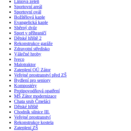
Liniová zeleň
Sportovní areál
Sportovní ovál
Božítělová kaple
Evangelická kaple
Sběrný dvůr
Sport v příhraničí
Dětské hřiště 2
Rekonstrukce garáže
Zdravotní středisko
Válečné hroby
Iveco
Malotraktor
Zateplení OÚ Zátor
Veřejné prostranství před ZŠ
Bydlení pro seniory
Kompostéry
Protipovodňová opatření
MŠ Zátor modernizace
Chata srub Čmeláci
Dětské hřiště
Chodník silnice III.
Veřejné prostranství
Rekonstrukce kostela
Zateplení ZŠ