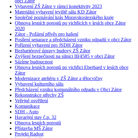
obci Zátor
Vybavení ZŠ Zátor v rámci konektivity 2023
Materiální vybavení jeviště sálu KD Zátor
Společné poznávání krás Moravskoslezského kraje
Obnova lesních porostů po vichřicích v lesích obce Zátor
2020
Zátor - Požární přívěs pro hašení
Posílení separace a předcházení vzniku odpadů v obci Zátor
Pořízení vybavení pro JSDH Zátor
Bezbariérové úpravy budovy ZŠ Zátor
Zvýšení bezpečnosti na silnici III⁄4585 v obci Zátor
Sázíme budoucnost
Obnova lesních porostů po vichřici Eberhard v lesích obce
Zátor
Modernizace ateliéru v ZŠ Zátor a tělocvičny
Vybavení kulturního sálu
Předcházení vzniku komunálního odpadu v Obci Zátor
Rekonstrukce střechy ZŠ
Veřejné osvětlení
Komunikace
SDH - Auto
Havarijní stav č.p. 32
Obnova lesních porostů
Přístavba MŠ Zátor
Projekt Radost