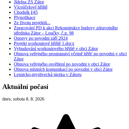
Jídelna ZŠ Zátor
Víceúčelové hřiště
Chodník I⁄45
Plynofikace
Ze života projektů...
Zpracování PD k akci Rekonstrukce budovy zdravotního
střediska Zátor – Loučky, č.p. 98
Opravy po povodni září 2024
Projekt workoutové hřiště 1.docx
Vybudování workoutového hřiště v obci Zátor
Obnova veřejného prostranství včetně hřišť po povodni v obci
Zátor
Obnova veřejného osvětlení po povodni v obci Zátor
Obnova místních komunikací po povodni v obci Zátor
Lesnicko-myslivecká stezka v Zátoru
Aktuální počasí
dnes, sobota 8. 8. 2026