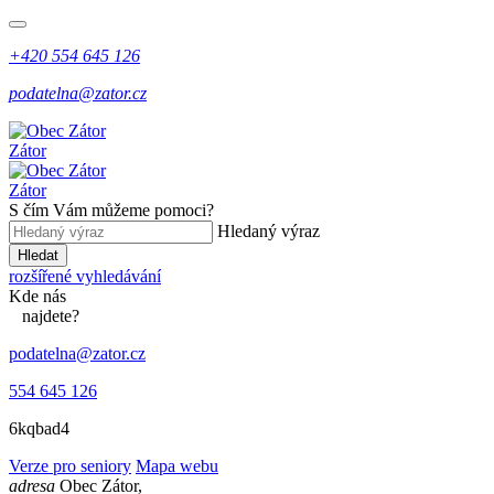
+420 554 645 126
podatelna@zator.cz
Zátor
Zátor
S čím Vám můžeme pomoci?
Hledaný výraz
Hledat
rozšířené vyhledávání
Kde
nás
najdete?
podatelna@zator.cz
554 645 126
6kqbad4
Verze pro seniory
Mapa webu
adresa
Obec Zátor,