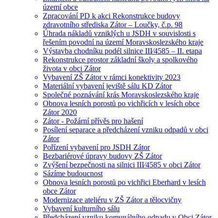
území obce
Zpracování PD k akci Rekonstrukce budovy
zdravotního střediska Zátor – Loučky, č.p. 98
Úhrada nákladů vzniklých u JSDH v souvislosti s
řešením povodní na území Moravskoslezského kraje
Výstavba chodníku podél silnice III⁄4585 – II. etapa
Rekonstrukce prostor základní školy a spolkového
života v obci Zátor
Vybavení ZŠ Zátor v rámci konektivity 2023
Materiální vybavení jeviště sálu KD Zátor
Společné poznávání krás Moravskoslezského kraje
Obnova lesních porostů po vichřicích v lesích obce
Zátor 2020
Zátor - Požární přívěs pro hašení
Posílení separace a předcházení vzniku odpadů v obci
Zátor
Pořízení vybavení pro JSDH Zátor
Bezbariérové úpravy budovy ZŠ Zátor
Zvýšení bezpečnosti na silnici III⁄4585 v obci Zátor
Sázíme budoucnost
Obnova lesních porostů po vichřici Eberhard v lesích
obce Zátor
Modernizace ateliéru v ZŠ Zátor a tělocvičny
Vybavení kulturního sálu
Předcházení vzniku komunálního odpadu v Obci Zátor