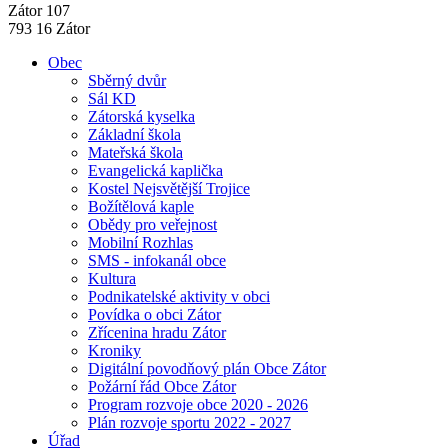
Zátor 107
793 16 Zátor
Obec
Sběrný dvůr
Sál KD
Zátorská kyselka
Základní škola
Mateřská škola
Evangelická kaplička
Kostel Nejsvětější Trojice
Božítělová kaple
Obědy pro veřejnost
Mobilní Rozhlas
SMS - infokanál obce
Kultura
Podnikatelské aktivity v obci
Povídka o obci Zátor
Zřícenina hradu Zátor
Kroniky
Digitální povodňový plán Obce Zátor
Požární řád Obce Zátor
Program rozvoje obce 2020 - 2026
Plán rozvoje sportu 2022 - 2027
Úřad