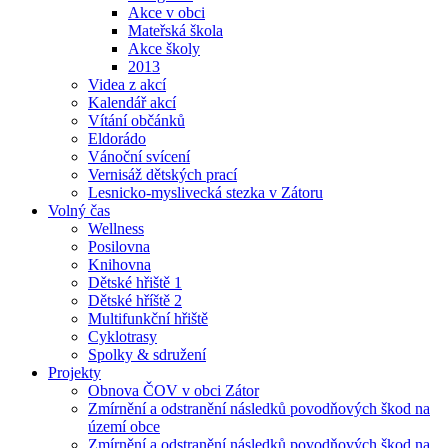
Akce v obci
Mateřská škola
Akce školy
2013
Videa z akcí
Kalendář akcí
Vítání občánků
Eldorádo
Vánoční svícení
Vernisáž dětských prací
Lesnicko-myslivecká stezka v Zátoru
Volný čas
Wellness
Posilovna
Knihovna
Dětské hřiště 1
Dětské hříště 2
Multifunkční hřiště
Cyklotrasy
Spolky & sdružení
Projekty
Obnova ČOV v obci Zátor
Zmírnění a odstranění následků povodňových škod na
území obce
Zmírnění a odstranění následků povodňových škod na