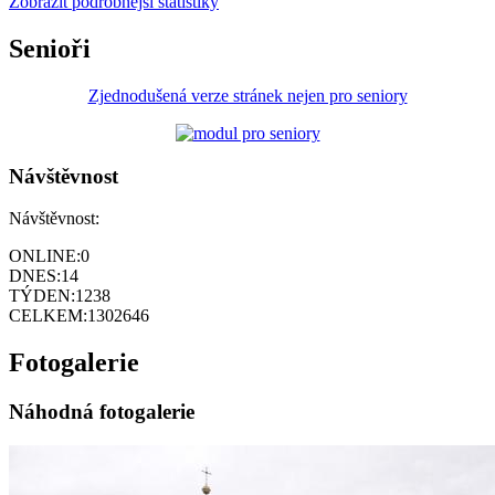
Zobrazit podrobnější statistiky
Senioři
Zjednodušená verze stránek nejen pro seniory
Návštěvnost
Návštěvnost:
ONLINE:
0
DNES:
14
TÝDEN:
1238
CELKEM:
1302646
Fotogalerie
Náhodná fotogalerie