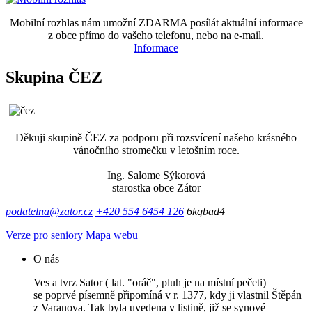
Mobilní rozhlas nám umožní ZDARMA posílát aktuální informace
z obce přímo do vašeho telefonu, nebo na e-mail.
Informace
Skupina ČEZ
Děkuji skupině ČEZ za podporu při rozsvícení našeho krásného
vánočního stromečku v letošním roce.
Ing. Salome Sýkorová
starostka obce Zátor
podatelna@zator.cz
+420 554 6454 126
6kqbad4
Verze pro seniory
Mapa webu
O nás
Ves a tvrz Sator ( lat. "oráč", pluh je na místní pečeti)
se poprvé písemně připomíná v r. 1377, kdy ji vlastnil Štěpán
z Varanova. Tak byla uvedena v listině, již se synové