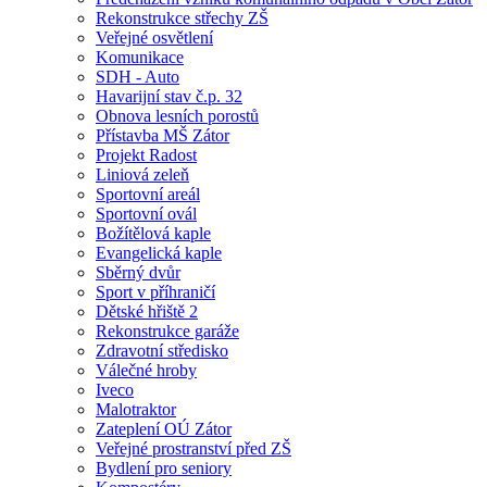
Rekonstrukce střechy ZŠ
Veřejné osvětlení
Komunikace
SDH - Auto
Havarijní stav č.p. 32
Obnova lesních porostů
Přístavba MŠ Zátor
Projekt Radost
Liniová zeleň
Sportovní areál
Sportovní ovál
Božítělová kaple
Evangelická kaple
Sběrný dvůr
Sport v příhraničí
Dětské hřiště 2
Rekonstrukce garáže
Zdravotní středisko
Válečné hroby
Iveco
Malotraktor
Zateplení OÚ Zátor
Veřejné prostranství před ZŠ
Bydlení pro seniory