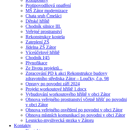
Kompostéry
Protipovodňová opatření
MŠ Zátor modernizace
Chata srub Čmeláci
Dětské hřiště
Chodník silnice III.
Veřejné prostranství
Rekonstrukce kostela
Zateplení ZŠ
Jídelna ZŠ Zátor
Víceúčelové hřiště
Chodník I⁄45
Plynofikace
Ze života projektů...
Zpracování PD k akci Rekonstrukce budovy
zdravotního střediska Zátor – Loučky, č.p. 98
Opravy po povodni září 2024
Projekt workoutové hřiště 1.docx
Vybudování workoutového hřiště v obci Zátor
Obnova veřejného prostranství včetně hřišť po povodni
v obci Zátor
Obnova veřejného osvětlení po povodni v obci Zátor
Obnova místních komunikací po povodni v obci Zátor
Lesnicko-myslivecká stezka v Zátoru
Kontakty