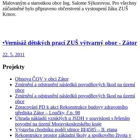
Malovaným a starostkou obce Ing. Salome Sýkorovou. Pro všechny
zúčastněné bylo připraveno občerstvení a vystoupení žáku ZUŠ
Krnov.
•Vernisáž dětských prací ZUŠ výtvarný obor - Zátor
22. 5. 2011
Projekty
Obnova ČOV v obci Zátor
Zmírnění a odstranění následků povodňových škod na území
obce
Zmírnění a odstranění následků povodňových škod na území
obce
Zpracování PD k akci Rekonstrukce budovy zdravotního
střediska Zátor – Loučky, č.p. 98
Úhrada nákladů vzniklých u JSDH v souvislosti s řešením
povodní na území Moravskoslezského kraje
Výstavba chodníku podél silnice III⁄4585 – II. etapa
Rekonstrukce prostor základní školy a spolkového života v