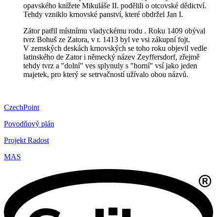
opavského knížete Mikuláše II. podělili o otcovské dědictví.
Tehdy vzniklo krnovské panství, které obdržel Jan I.
Zátor patřil místnímu vladyckému rodu . Roku 1409 obýval
tvrz Bohuš ze Zatora, v r. 1413 byl ve vsi zákupní fojt.
V zemských deskách krnovských se toho roku objevil vedle
latinského de Zator i německý název Zeyffersdorf, zřejmě
tehdy tvrz a "dolní" ves splynuly s "horní" vsí jako jeden
majetek, pro který se setrvačností užívalo obou názvů.
CzechPoint
Povodňový plán
Projekt Radost
MAS