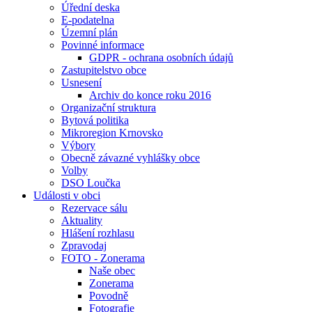
Úřední deska
E-podatelna
Územní plán
Povinné informace
GDPR - ochrana osobních údajů
Zastupitelstvo obce
Usnesení
Archiv do konce roku 2016
Organizační struktura
Bytová politika
Mikroregion Krnovsko
Výbory
Obecně závazné vyhlášky obce
Volby
DSO Loučka
Události v obci
Rezervace sálu
Aktuality
Hlášení rozhlasu
Zpravodaj
FOTO - Zonerama
Naše obec
Zonerama
Povodně
Fotografie