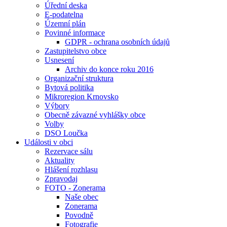
Úřední deska
E-podatelna
Územní plán
Povinné informace
GDPR - ochrana osobních údajů
Zastupitelstvo obce
Usnesení
Archiv do konce roku 2016
Organizační struktura
Bytová politika
Mikroregion Krnovsko
Výbory
Obecně závazné vyhlášky obce
Volby
DSO Loučka
Události v obci
Rezervace sálu
Aktuality
Hlášení rozhlasu
Zpravodaj
FOTO - Zonerama
Naše obec
Zonerama
Povodně
Fotografie