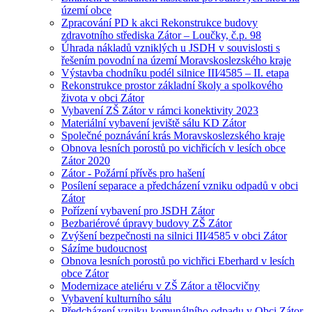
území obce
Zpracování PD k akci Rekonstrukce budovy
zdravotního střediska Zátor – Loučky, č.p. 98
Úhrada nákladů vzniklých u JSDH v souvislosti s
řešením povodní na území Moravskoslezského kraje
Výstavba chodníku podél silnice III⁄4585 – II. etapa
Rekonstrukce prostor základní školy a spolkového
života v obci Zátor
Vybavení ZŠ Zátor v rámci konektivity 2023
Materiální vybavení jeviště sálu KD Zátor
Společné poznávání krás Moravskoslezského kraje
Obnova lesních porostů po vichřicích v lesích obce
Zátor 2020
Zátor - Požární přívěs pro hašení
Posílení separace a předcházení vzniku odpadů v obci
Zátor
Pořízení vybavení pro JSDH Zátor
Bezbariérové úpravy budovy ZŠ Zátor
Zvýšení bezpečnosti na silnici III⁄4585 v obci Zátor
Sázíme budoucnost
Obnova lesních porostů po vichřici Eberhard v lesích
obce Zátor
Modernizace ateliéru v ZŠ Zátor a tělocvičny
Vybavení kulturního sálu
Předcházení vzniku komunálního odpadu v Obci Zátor