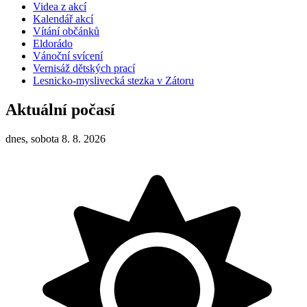
Videa z akcí
Kalendář akcí
Vítání občánků
Eldorádo
Vánoční svícení
Vernisáž dětských prací
Lesnicko-myslivecká stezka v Zátoru
Aktuální počasí
dnes, sobota 8. 8. 2026