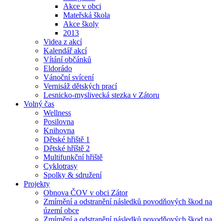
Akce v obci
Mateřská škola
Akce školy
2013
Videa z akcí
Kalendář akcí
Vítání občánků
Eldorádo
Vánoční svícení
Vernisáž dětských prací
Lesnicko-myslivecká stezka v Zátoru
Volný čas
Wellness
Posilovna
Knihovna
Dětské hřiště 1
Dětské hříště 2
Multifunkční hřiště
Cyklotrasy
Spolky & sdružení
Projekty
Obnova ČOV v obci Zátor
Zmírnění a odstranění následků povodňových škod na
území obce
Zmírnění a odstranění následků povodňových škod na