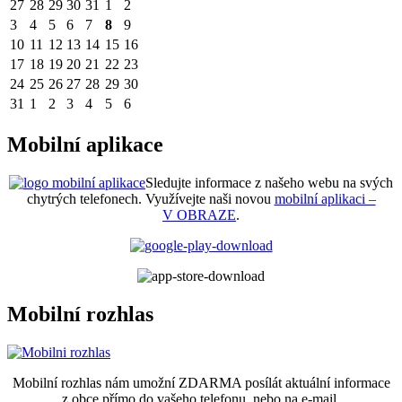
27
28
29
30
31
1
2
3
4
5
6
7
8
9
10
11
12
13
14
15
16
17
18
19
20
21
22
23
24
25
26
27
28
29
30
31
1
2
3
4
5
6
Mobilní aplikace
Sledujte informace z našeho webu na svých
chytrých telefonech. Využívejte naši novou
mobilní aplikaci –
V OBRAZE
.
Mobilní rozhlas
Mobilní rozhlas nám umožní ZDARMA posílát aktuální informace
z obce přímo do vašeho telefonu, nebo na e-mail.