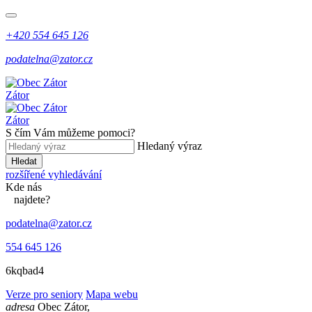
+420 554 645 126
podatelna@zator.cz
Zátor
Zátor
S čím Vám můžeme pomoci?
Hledaný výraz
Hledat
rozšířené vyhledávání
Kde
nás
najdete?
podatelna@zator.cz
554 645 126
6kqbad4
Verze pro seniory
Mapa webu
adresa
Obec Zátor,