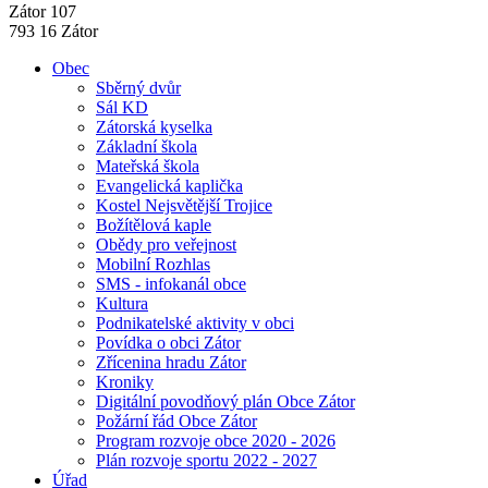
Zátor 107
793 16 Zátor
Obec
Sběrný dvůr
Sál KD
Zátorská kyselka
Základní škola
Mateřská škola
Evangelická kaplička
Kostel Nejsvětější Trojice
Božítělová kaple
Obědy pro veřejnost
Mobilní Rozhlas
SMS - infokanál obce
Kultura
Podnikatelské aktivity v obci
Povídka o obci Zátor
Zřícenina hradu Zátor
Kroniky
Digitální povodňový plán Obce Zátor
Požární řád Obce Zátor
Program rozvoje obce 2020 - 2026
Plán rozvoje sportu 2022 - 2027
Úřad