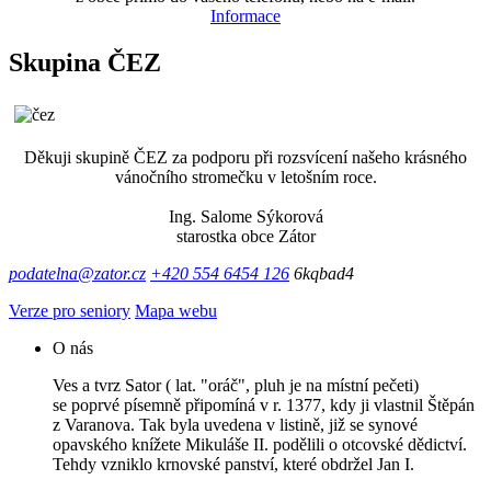
Informace
Skupina ČEZ
Děkuji skupině ČEZ za podporu při rozsvícení našeho krásného
vánočního stromečku v letošním roce.
Ing. Salome Sýkorová
starostka obce Zátor
podatelna@zator.cz
+420 554 6454 126
6kqbad4
Verze pro seniory
Mapa webu
O nás
Ves a tvrz Sator ( lat. "oráč", pluh je na místní pečeti)
se poprvé písemně připomíná v r. 1377, kdy ji vlastnil Štěpán
z Varanova. Tak byla uvedena v listině, již se synové
opavského knížete Mikuláše II. podělili o otcovské dědictví.
Tehdy vzniklo krnovské panství, které obdržel Jan I.