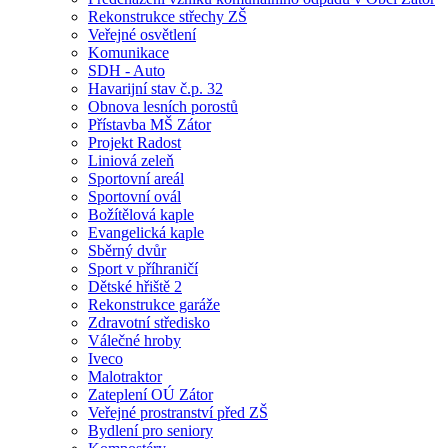
Rekonstrukce střechy ZŠ
Veřejné osvětlení
Komunikace
SDH - Auto
Havarijní stav č.p. 32
Obnova lesních porostů
Přístavba MŠ Zátor
Projekt Radost
Liniová zeleň
Sportovní areál
Sportovní ovál
Božítělová kaple
Evangelická kaple
Sběrný dvůr
Sport v příhraničí
Dětské hřiště 2
Rekonstrukce garáže
Zdravotní středisko
Válečné hroby
Iveco
Malotraktor
Zateplení OÚ Zátor
Veřejné prostranství před ZŠ
Bydlení pro seniory