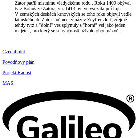
Zátor patřil místnímu vladyckému rodu . Roku 1409 obýval
tvrz Bohuš ze Zatora, v r. 1413 byl ve vsi zákupní fojt.
V zemských deskách krnovských se toho roku objevil vedle
latinského de Zator i německý název Zeyffersdorf, zřejmě
tehdy tvrz a "dolní" ves splynuly s "horní" vsí jako jeden
majetek, pro který se setrvačností užívalo obou názvů.
CzechPoint
Povodňový plán
Projekt Radost
MAS