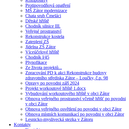
Kompostéry
Protipovodňová opatření
MŠ Zátor modernizace
Chata srub Čmeláci
Dětské hřiště
Chodník silnice III.
Veřejné prostranství
Rekonstrukce kostela
Zateplení ZŠ
Jídelna ZŠ Zátor
Víceúčelové hřiště
Chodník I⁄45
Plynofikace
Ze života projektů...
Zpracování PD k akci Rekonstrukce budovy
zdravotního střediska Zátor – Loučky, č.p. 98
Opravy po povodni září 2024
Projekt workoutové hřiště 1.docx
Vybudování workoutového hřiště v obci Zátor
Obnova veřejného prostranství včetně hřišť po povodni
v obci Zátor
Obnova veřejného osvětlení po povodni v obci Zátor
Obnova místních komunikací po povodni v obci Zátor
Lesnicko-myslivecká stezka v Zátoru
Kontakty