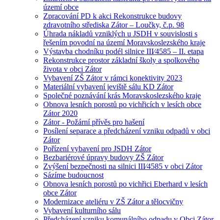
území obce
Zpracování PD k akci Rekonstrukce budovy
zdravotního střediska Zátor – Loučky, č.p. 98
Úhrada nákladů vzniklých u JSDH v souvislosti s
řešením povodní na území Moravskoslezského kraje
Výstavba chodníku podél silnice III⁄4585 – II. etapa
Rekonstrukce prostor základní školy a spolkového
života v obci Zátor
Vybavení ZŠ Zátor v rámci konektivity 2023
Materiální vybavení jeviště sálu KD Zátor
Společné poznávání krás Moravskoslezského kraje
Obnova lesních porostů po vichřicích v lesích obce
Zátor 2020
Zátor - Požární přívěs pro hašení
Posílení separace a předcházení vzniku odpadů v obci
Zátor
Pořízení vybavení pro JSDH Zátor
Bezbariérové úpravy budovy ZŠ Zátor
Zvýšení bezpečnosti na silnici III⁄4585 v obci Zátor
Sázíme budoucnost
Obnova lesních porostů po vichřici Eberhard v lesích
obce Zátor
Modernizace ateliéru v ZŠ Zátor a tělocvičny
Vybavení kulturního sálu
Předcházení vzniku komunálního odpadu v Obci Zátor