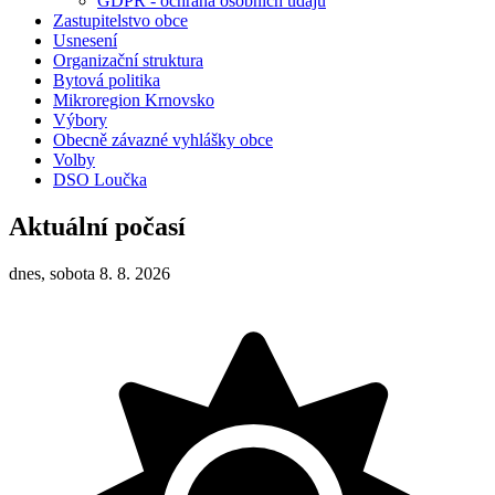
GDPR - ochrana osobních údajů
Zastupitelstvo obce
Usnesení
Organizační struktura
Bytová politika
Mikroregion Krnovsko
Výbory
Obecně závazné vyhlášky obce
Volby
DSO Loučka
Aktuální počasí
dnes, sobota 8. 8. 2026