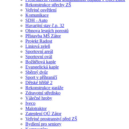
Rekonstrukce střechy ZŠ
Veřejné osvětlení
Komunikace
SDH - Auto
Havarijní stav č.p. 32
Obnova lesních porostů
Přístavba MŠ Zátor
Projekt Radost
Liniová zeleň
Sportovní areál
Sportovní ovál
Božítělová kaple
Evangelická kaple
Sběrný dvůr
Sport v příhraničí
Dětské hřiště 2
Rekonstrukce garáže
Zdravotní středisko
Válečné hroby
Iveco
Malotraktor
Zateplení OÚ Zátor
Veřejné prostranství před ZŠ
Bydlení pro seniory