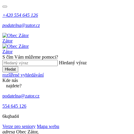
+420 554 645 126
podatelna@zator.cz
Zátor
Zátor
S čím Vám můžeme pomoci?
Hledaný výraz
Hledat
rozšířené vyhledávání
Kde
nás
najdete?
podatelna@zator.cz
554 645 126
6kqbad4
Verze pro seniory
Mapa webu
adresa
Obec Zátor,