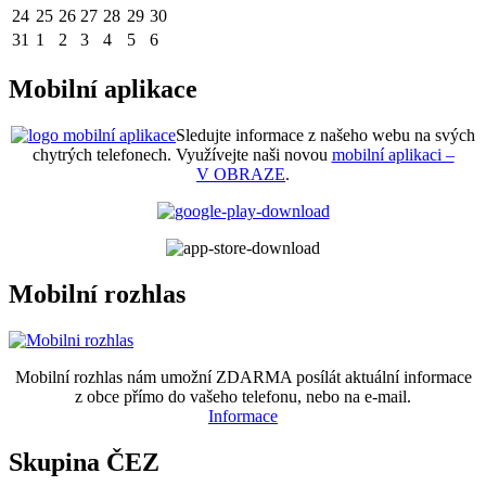
24
25
26
27
28
29
30
31
1
2
3
4
5
6
Mobilní aplikace
Sledujte informace z našeho webu na svých
chytrých telefonech. Využívejte naši novou
mobilní aplikaci –
V OBRAZE
.
Mobilní rozhlas
Mobilní rozhlas nám umožní ZDARMA posílát aktuální informace
z obce přímo do vašeho telefonu, nebo na e-mail.
Informace
Skupina ČEZ