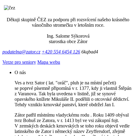
Děkuji skupině ČEZ za podporu při rozsvícení našeho krásného
vánočního stromečku v letošním roce.
Ing. Salome Sýkorová
starostka obce Zátor
podatelna@zator.cz
+420 554 6454 126
6kqbad4
Verze pro seniory
Mapa webu
O nás
Ves a tvrz Sator ( lat. "oráč", pluh je na místní pečeti)
se poprvé písemně připomíná v r. 1377, kdy ji vlastnil Štěpán
z Varanova. Tak byla uvedena v listině, již se synové
opavského knížete Mikuláše II. podělili o otcovské dědictví.
Tehdy vzniklo krnovské panství, které obdržel Jan I.
Zátor patřil místnímu vladyckému rodu . Roku 1409 obýval
tvrz Bohuš ze Zatora, v r. 1413 byl ve vsi zákupní fojt.
V zemských deskách krnovských se toho roku objevil vedle
latinského de Zator i německý název Zeyffersdorf, zřejmě