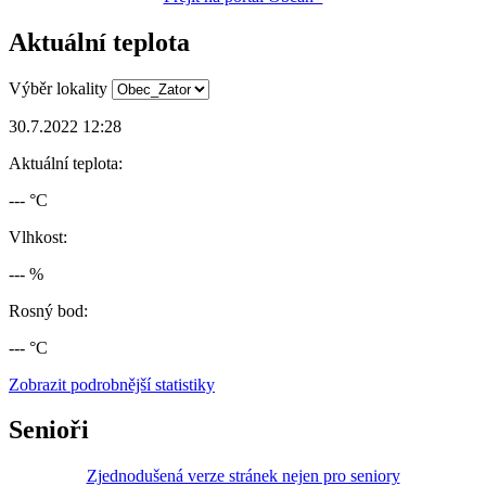
Aktuální teplota
Výběr lokality
30.7.2022 12:28
Aktuální teplota:
--- °C
Vlhkost:
--- %
Rosný bod:
--- °C
Zobrazit podrobnější statistiky
Senioři
Zjednodušená verze stránek nejen pro seniory