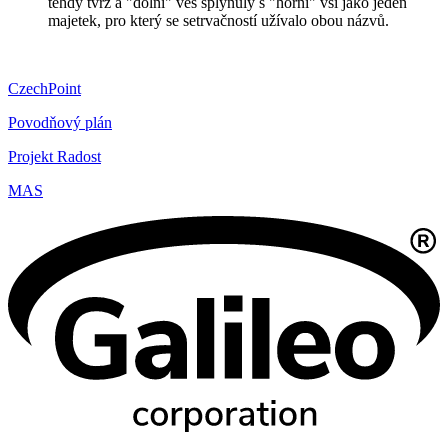
tehdy tvrz a "dolní" ves splynuly s "horní" vsí jako jeden
majetek, pro který se setrvačností užívalo obou názvů.
CzechPoint
Povodňový plán
Projekt Radost
MAS