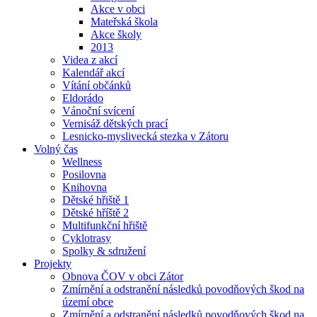
Akce v obci
Mateřská škola
Akce školy
2013
Videa z akcí
Kalendář akcí
Vítání občánků
Eldorádo
Vánoční svícení
Vernisáž dětských prací
Lesnicko-myslivecká stezka v Zátoru
Volný čas
Wellness
Posilovna
Knihovna
Dětské hřiště 1
Dětské hříště 2
Multifunkční hřiště
Cyklotrasy
Spolky & sdružení
Projekty
Obnova ČOV v obci Zátor
Zmírnění a odstranění následků povodňových škod na
území obce
Zmírnění a odstranění následků povodňových škod na