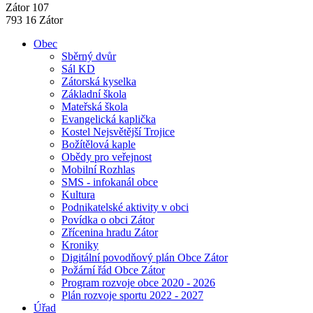
Zátor 107
793 16 Zátor
Obec
Sběrný dvůr
Sál KD
Zátorská kyselka
Základní škola
Mateřská škola
Evangelická kaplička
Kostel Nejsvětější Trojice
Božítělová kaple
Obědy pro veřejnost
Mobilní Rozhlas
SMS - infokanál obce
Kultura
Podnikatelské aktivity v obci
Povídka o obci Zátor
Zřícenina hradu Zátor
Kroniky
Digitální povodňový plán Obce Zátor
Požární řád Obce Zátor
Program rozvoje obce 2020 - 2026
Plán rozvoje sportu 2022 - 2027
Úřad