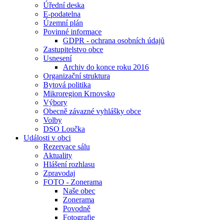
Úřední deska
E-podatelna
Územní plán
Povinné informace
GDPR - ochrana osobních údajů
Zastupitelstvo obce
Usnesení
Archiv do konce roku 2016
Organizační struktura
Bytová politika
Mikroregion Krnovsko
Výbory
Obecně závazné vyhlášky obce
Volby
DSO Loučka
Události v obci
Rezervace sálu
Aktuality
Hlášení rozhlasu
Zpravodaj
FOTO - Zonerama
Naše obec
Zonerama
Povodně
Fotografie