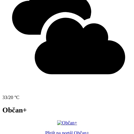
33/20 °C
Občan+
Přejít na portál Občan+