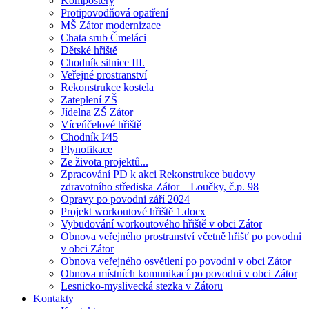
Kompostéry
Protipovodňová opatření
MŠ Zátor modernizace
Chata srub Čmeláci
Dětské hřiště
Chodník silnice III.
Veřejné prostranství
Rekonstrukce kostela
Zateplení ZŠ
Jídelna ZŠ Zátor
Víceúčelové hřiště
Chodník I⁄45
Plynofikace
Ze života projektů...
Zpracování PD k akci Rekonstrukce budovy
zdravotního střediska Zátor – Loučky, č.p. 98
Opravy po povodni září 2024
Projekt workoutové hřiště 1.docx
Vybudování workoutového hřiště v obci Zátor
Obnova veřejného prostranství včetně hřišť po povodni
v obci Zátor
Obnova veřejného osvětlení po povodni v obci Zátor
Obnova místních komunikací po povodni v obci Zátor
Lesnicko-myslivecká stezka v Zátoru
Kontakty