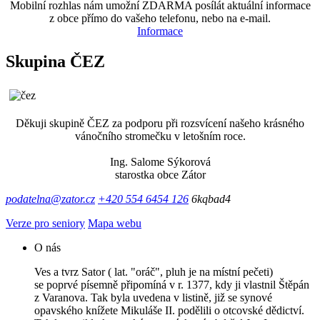
Mobilní rozhlas nám umožní ZDARMA posílát aktuální informace
z obce přímo do vašeho telefonu, nebo na e-mail.
Informace
Skupina ČEZ
Děkuji skupině ČEZ za podporu při rozsvícení našeho krásného
vánočního stromečku v letošním roce.
Ing. Salome Sýkorová
starostka obce Zátor
podatelna@zator.cz
+420 554 6454 126
6kqbad4
Verze pro seniory
Mapa webu
O nás
Ves a tvrz Sator ( lat. "oráč", pluh je na místní pečeti)
se poprvé písemně připomíná v r. 1377, kdy ji vlastnil Štěpán
z Varanova. Tak byla uvedena v listině, již se synové
opavského knížete Mikuláše II. podělili o otcovské dědictví.