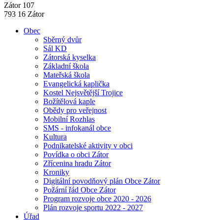
Zátor 107
793 16 Zátor
Obec
Sběrný dvůr
Sál KD
Zátorská kyselka
Základní škola
Mateřská škola
Evangelická kaplička
Kostel Nejsvětější Trojice
Božítělová kaple
Obědy pro veřejnost
Mobilní Rozhlas
SMS - infokanál obce
Kultura
Podnikatelské aktivity v obci
Povídka o obci Zátor
Zřícenina hradu Zátor
Kroniky
Digitální povodňový plán Obce Zátor
Požární řád Obce Zátor
Program rozvoje obce 2020 - 2026
Plán rozvoje sportu 2022 - 2027
Úřad