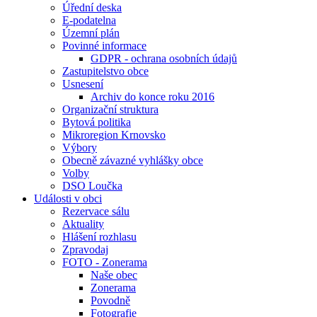
Úřední deska
E-podatelna
Územní plán
Povinné informace
GDPR - ochrana osobních údajů
Zastupitelstvo obce
Usnesení
Archiv do konce roku 2016
Organizační struktura
Bytová politika
Mikroregion Krnovsko
Výbory
Obecně závazné vyhlášky obce
Volby
DSO Loučka
Události v obci
Rezervace sálu
Aktuality
Hlášení rozhlasu
Zpravodaj
FOTO - Zonerama
Naše obec
Zonerama
Povodně
Fotografie