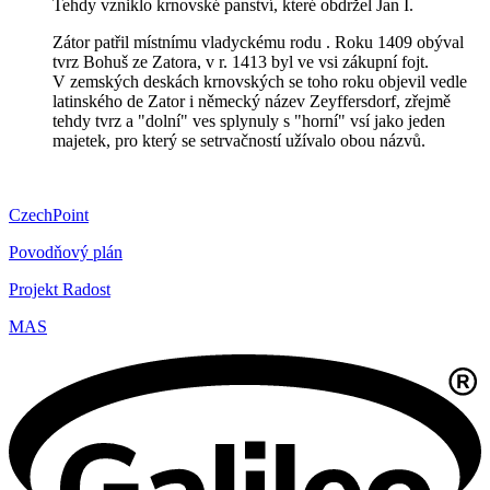
Tehdy vzniklo krnovské panství, které obdržel Jan I.
Zátor patřil místnímu vladyckému rodu . Roku 1409 obýval
tvrz Bohuš ze Zatora, v r. 1413 byl ve vsi zákupní fojt.
V zemských deskách krnovských se toho roku objevil vedle
latinského de Zator i německý název Zeyffersdorf, zřejmě
tehdy tvrz a "dolní" ves splynuly s "horní" vsí jako jeden
majetek, pro který se setrvačností užívalo obou názvů.
CzechPoint
Povodňový plán
Projekt Radost
MAS