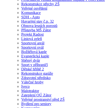
Rekonstrukce střechy ZŠ
Veřejné osvětlení
Komunikace
SDH - Auto
Havarijní stav č.p. 32
Obnova lesních porostů
Přístavba MŠ Zátor
Projekt Radost
Liniová zeleň
Sportovní areál
Sportovní ovál
Božítělová kaple
Evangelická kaple
Sběrný dvůr
Sport v příhraničí
Dětské hřiště 2
Rekonstrukce garáže
Zdravotní středisko
Válečné hroby
Iveco
Malotraktor
Zateplení OÚ Zátor
Veřejné prostranství před ZŠ
Bydlení pro seniory