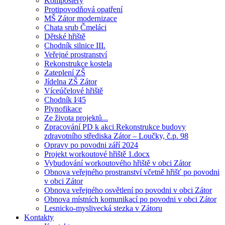
Kompostéry
Protipovodňová opatření
MŠ Zátor modernizace
Chata srub Čmeláci
Dětské hřiště
Chodník silnice III.
Veřejné prostranství
Rekonstrukce kostela
Zateplení ZŠ
Jídelna ZŠ Zátor
Víceúčelové hřiště
Chodník I⁄45
Plynofikace
Ze života projektů...
Zpracování PD k akci Rekonstrukce budovy
zdravotního střediska Zátor – Loučky, č.p. 98
Opravy po povodni září 2024
Projekt workoutové hřiště 1.docx
Vybudování workoutového hřiště v obci Zátor
Obnova veřejného prostranství včetně hřišť po povodni
v obci Zátor
Obnova veřejného osvětlení po povodni v obci Zátor
Obnova místních komunikací po povodni v obci Zátor
Lesnicko-myslivecká stezka v Zátoru
Kontakty