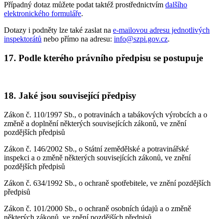
Případný dotaz můžete podat taktéž prostřednictvím
dalšího
elektronického formuláře
.
Dotazy i podněty lze také zaslat na
e-mailovou adresu jednotlivých
inspektorátů
nebo přímo na adresu:
info@szpi.gov.cz
.
17. Podle kterého právního předpisu se postupuje
18. Jaké jsou související předpisy
Zákon č. 110/1997 Sb., o potravinách a tabákových výrobcích a o
změně a doplnění některých souvisejících zákonů, ve znění
pozdějších předpisů
Zákon č. 146/2002 Sb., o Státní zemědělské a potravinářské
inspekci a o změně některých souvisejících zákonů, ve znění
pozdějších předpisů
Zákon č. 634/1992 Sb., o ochraně spotřebitele, ve znění pozdějších
předpisů
Zákon č. 101/2000 Sb., o ochraně osobních údajů a o změně
některých zákonů, ve znění pozdějších předpisů