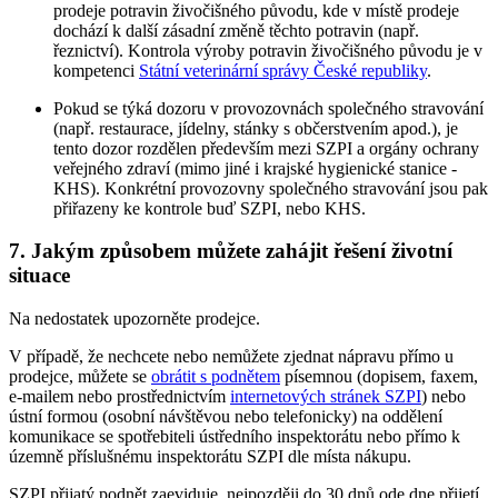
prodeje potravin živočišného původu, kde v místě prodeje
dochází k další zásadní změně těchto potravin (např.
řeznictví). Kontrola výroby potravin živočišného původu je v
kompetenci
Státní veterinární správy České republiky
.
Pokud se týká dozoru v provozovnách společného stravování
(např. restaurace, jídelny, stánky s občerstvením apod.), je
tento dozor rozdělen především mezi SZPI a orgány ochrany
veřejného zdraví (mimo jiné i krajské hygienické stanice -
KHS). Konkrétní provozovny společného stravování jsou pak
přiřazeny ke kontrole buď SZPI, nebo KHS.
7. Jakým způsobem můžete zahájit řešení životní
situace
Na nedostatek upozorněte prodejce.
V případě, že nechcete nebo nemůžete zjednat nápravu přímo u
prodejce, můžete se
obrátit s podnětem
písemnou (dopisem, faxem,
e-mailem nebo prostřednictvím
internetových stránek SZPI
) nebo
ústní formou (osobní návštěvou nebo telefonicky) na oddělení
komunikace se spotřebiteli ústředního inspektorátu nebo přímo k
územně příslušnému inspektorátu SZPI dle místa nákupu.
SZPI přijatý podnět zaeviduje, nejpozději do 30 dnů ode dne přijetí