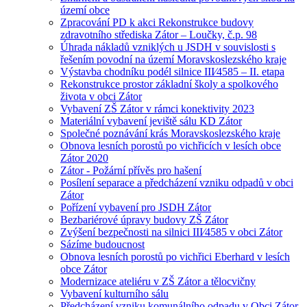
území obce
Zpracování PD k akci Rekonstrukce budovy
zdravotního střediska Zátor – Loučky, č.p. 98
Úhrada nákladů vzniklých u JSDH v souvislosti s
řešením povodní na území Moravskoslezského kraje
Výstavba chodníku podél silnice III⁄4585 – II. etapa
Rekonstrukce prostor základní školy a spolkového
života v obci Zátor
Vybavení ZŠ Zátor v rámci konektivity 2023
Materiální vybavení jeviště sálu KD Zátor
Společné poznávání krás Moravskoslezského kraje
Obnova lesních porostů po vichřicích v lesích obce
Zátor 2020
Zátor - Požární přívěs pro hašení
Posílení separace a předcházení vzniku odpadů v obci
Zátor
Pořízení vybavení pro JSDH Zátor
Bezbariérové úpravy budovy ZŠ Zátor
Zvýšení bezpečnosti na silnici III⁄4585 v obci Zátor
Sázíme budoucnost
Obnova lesních porostů po vichřici Eberhard v lesích
obce Zátor
Modernizace ateliéru v ZŠ Zátor a tělocvičny
Vybavení kulturního sálu
Předcházení vzniku komunálního odpadu v Obci Zátor