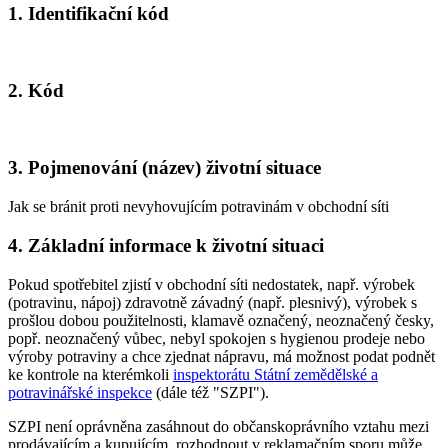
1. Identifikační kód
2. Kód
3. Pojmenování (název) životní situace
Jak se bránit proti nevyhovujícím potravinám v obchodní síti
4. Základní informace k životní situaci
Pokud spotřebitel zjistí v obchodní síti nedostatek, např. výrobek
(potravinu, nápoj) zdravotně závadný (např. plesnivý), výrobek s
prošlou dobou použitelnosti, klamavě označený, neoznačený česky,
popř. neoznačený vůbec, nebyl spokojen s hygienou prodeje nebo
výroby potraviny a chce zjednat nápravu, má možnost podat podnět
ke kontrole na kterémkoli
inspektorátu Státní zemědělské a
potravinářské inspekce
(dále též "SZPI").
SZPI není oprávněna zasáhnout do občanskoprávního vztahu mezi
prodávajícím a kupujícím, rozhodnout v reklamačním sporu může