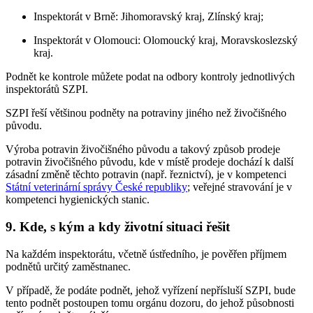
Inspektorát v Brně: Jihomoravský kraj, Zlínský kraj;
Inspektorát v Olomouci: Olomoucký kraj, Moravskoslezský
kraj.
Podnět ke kontrole můžete podat na odbory kontroly jednotlivých
inspektorátů SZPI.
SZPI řeší většinou podněty na potraviny jiného než živočišného
původu.
Výroba potravin živočišného původu a takový způsob prodeje
potravin živočišného původu, kde v místě prodeje dochází k další
zásadní změně těchto potravin (např. řeznictví), je v kompetenci
Státní veterinární správy České republiky
; veřejné stravování je v
kompetenci hygienických stanic.
9. Kde, s kým a kdy životní situaci řešit
Na každém inspektorátu, včetně ústředního, je pověřen příjmem
podnětů určitý zaměstnanec.
V případě, že podáte podnět, jehož vyřízení nepřísluší SZPI, bude
tento podnět postoupen tomu orgánu dozoru, do jehož působnosti