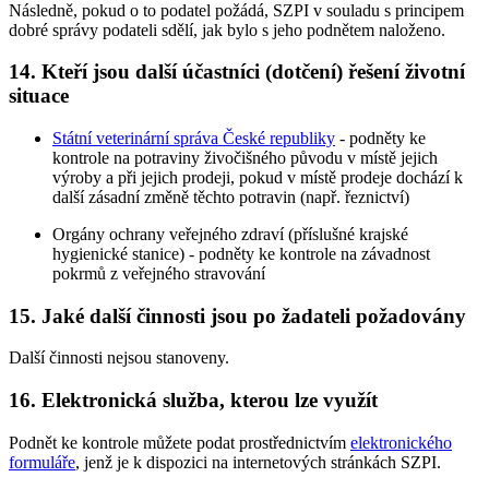
Následně, pokud o to podatel požádá, SZPI v souladu s principem
dobré správy podateli sdělí, jak bylo s jeho podnětem naloženo.
14. Kteří jsou další účastníci (dotčení) řešení životní
situace
Státní veterinární správa České republiky
- podněty ke
kontrole na potraviny živočišného původu v místě jejich
výroby a při jejich prodeji, pokud v místě prodeje dochází k
další zásadní změně těchto potravin (např. řeznictví)
Orgány ochrany veřejného zdraví (příslušné krajské
hygienické stanice) - podněty ke kontrole na závadnost
pokrmů z veřejného stravování
15. Jaké další činnosti jsou po žadateli požadovány
Další činnosti nejsou stanoveny.
16. Elektronická služba, kterou lze využít
Podnět ke kontrole můžete podat prostřednictvím
elektronického
formuláře
, jenž je k dispozici na internetových stránkách SZPI.