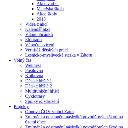
Akce v obci
Mateřská škola
Akce školy
2013
Videa z akcí
Kalendář akcí
Vítání občánků
Eldorádo
Vánoční svícení
Vernisáž dětských prací
Lesnicko-myslivecká stezka v Zátoru
Volný čas
Wellness
Posilovna
Knihovna
Dětské hřiště 1
Dětské hříště 2
Multifunkční hřiště
Cyklotrasy
Spolky & sdružení
Projekty
Obnova ČOV v obci Zátor
Zmírnění a odstranění následků povodňových škod na
území obce
Zmírnění a odstranění následků povodňových škod na