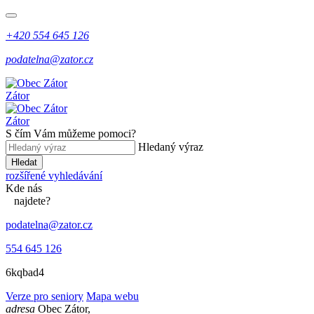
+420 554 645 126
podatelna@zator.cz
Zátor
Zátor
S čím Vám můžeme pomoci?
Hledaný výraz
Hledat
rozšířené vyhledávání
Kde
nás
najdete?
podatelna@zator.cz
554 645 126
6kqbad4
Verze pro seniory
Mapa webu
adresa
Obec Zátor,