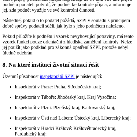
podnětu podateli potvrdí, že podnět ke kontrole přijala, a informuje
jej, zda podnět využije ve své kontrolní činnosti.
Následně, pokud o to podatel požádá, SZPI v souladu s principem
dobré správy podateli sdělí, jak bylo s jeho podnětem naloženo.
Pokud přiložíte k podnětu i vzorek nevyhovující potraviny, má tento
vzorek funkci pouze orientační z hlediska zaměření kontroly. Nelze
jej použít jako podklad pro zákonná opatření SZPI, protože nebyl
úředně odebrán.
8. Na které instituci životní situaci řešit
Územní působnost
inspektorátů SZPI
je následující:
Inspektorát v Praze: Praha, Středočeský kraj;
Inspektorát v Táboře: Jihočeský kraj, Kraj Vysočina;
Inspektorát v Plzni: Plzeňský kraj, Karlovarský kraj;
Inspektorát v Ústí nad Labem: Ústecký kraj, Liberecký kraj;
Inspektorát v Hradci Králové: Královéhradecký kraj,
Pardubický kraj;