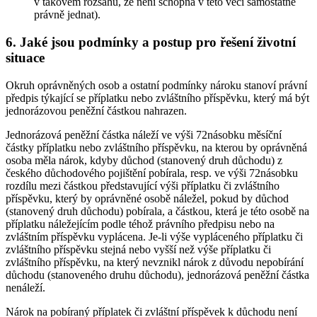
v takovém rozsahu, že není schopna v této věci samostatně
právně jednat).
6. Jaké jsou podmínky a postup pro řešení životní
situace
Okruh oprávněných osob a ostatní podmínky nároku stanoví právní
předpis týkající se příplatku nebo zvláštního příspěvku, který má být
jednorázovou peněžní částkou nahrazen.
Jednorázová peněžní částka náleží ve výši 72násobku měsíční
částky příplatku nebo zvláštního příspěvku, na kterou by oprávněná
osoba měla nárok, kdyby důchod (stanovený druh důchodu) z
českého důchodového pojištění pobírala, resp. ve výši 72násobku
rozdílu mezi částkou představující výši příplatku či zvláštního
příspěvku, který by oprávněné osobě náležel, pokud by důchod
(stanovený druh důchodu) pobírala, a částkou, která je této osobě na
příplatku náležejícím podle téhož právního předpisu nebo na
zvláštním příspěvku vyplácena. Je-li výše vypláceného příplatku či
zvláštního příspěvku stejná nebo vyšší než výše příplatku či
zvláštního příspěvku, na který nevznikl nárok z důvodu nepobírání
důchodu (stanoveného druhu důchodu), jednorázová peněžní částka
nenáleží.
Nárok na pobíraný příplatek či zvláštní příspěvek k důchodu není