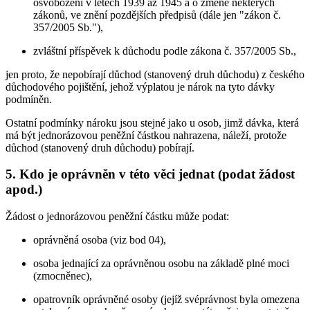
osvobození v letech 1939 až 1945 a o změně některých
zákonů, ve znění pozdějších předpisů (dále jen "zákon č.
357/2005 Sb."),
zvláštní příspěvek k důchodu podle zákona č. 357/2005 Sb.,
jen proto, že nepobírají důchod (stanovený druh důchodu) z českého
důchodového pojištění, jehož výplatou je nárok na tyto dávky
podmíněn.
Ostatní podmínky nároku jsou stejné jako u osob, jimž dávka, která
má být jednorázovou peněžní částkou nahrazena, náleží, protože
důchod (stanovený druh důchodu) pobírají.
5. Kdo je oprávněn v této věci jednat (podat žádost
apod.)
Žádost o jednorázovou peněžní částku může podat:
oprávněná osoba (viz bod 04),
osoba jednající za oprávněnou osobu na základě plné moci
(zmocněnec),
opatrovník oprávněné osoby (jejíž svéprávnost byla omezena