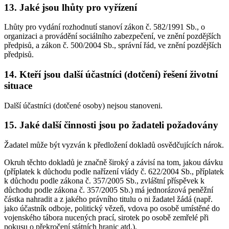
13. Jaké jsou lhůty pro vyřízení
Lhůty pro vydání rozhodnutí stanoví zákon č. 582/1991 Sb., o
organizaci a provádění sociálního zabezpečení, ve znění pozdějších
předpisů, a zákon č. 500/2004 Sb., správní řád, ve znění pozdějších
předpisů.
14. Kteří jsou další účastníci (dotčení) řešení životní
situace
Další účastníci (dotčené osoby) nejsou stanoveni.
15. Jaké další činnosti jsou po žadateli požadovány
Žadatel může být vyzván k předložení dokladů osvědčujících nárok.
Okruh těchto dokladů je značně široký a závisí na tom, jakou dávku
(příplatek k důchodu podle nařízení vlády č. 622/2004 Sb., příplatek
k důchodu podle zákona č. 357/2005 Sb., zvláštní příspěvek k
důchodu podle zákona č. 357/2005 Sb.) má jednorázová peněžní
částka nahradit a z jakého právního titulu o ni žadatel žádá (např.
jako účastník odboje, politický vězeň, vdova po osobě umístěné do
vojenského tábora nucených prací, sirotek po osobě zemřelé při
pokusu o překročení státních hranic atd.).