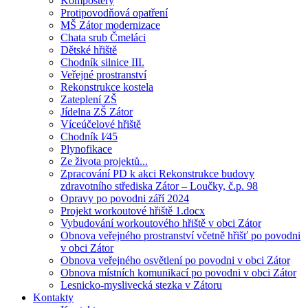
Kompostéry
Protipovodňová opatření
MŠ Zátor modernizace
Chata srub Čmeláci
Dětské hřiště
Chodník silnice III.
Veřejné prostranství
Rekonstrukce kostela
Zateplení ZŠ
Jídelna ZŠ Zátor
Víceúčelové hřiště
Chodník I⁄45
Plynofikace
Ze života projektů...
Zpracování PD k akci Rekonstrukce budovy
zdravotního střediska Zátor – Loučky, č.p. 98
Opravy po povodni září 2024
Projekt workoutové hřiště 1.docx
Vybudování workoutového hřiště v obci Zátor
Obnova veřejného prostranství včetně hřišť po povodni
v obci Zátor
Obnova veřejného osvětlení po povodni v obci Zátor
Obnova místních komunikací po povodni v obci Zátor
Lesnicko-myslivecká stezka v Zátoru
Kontakty