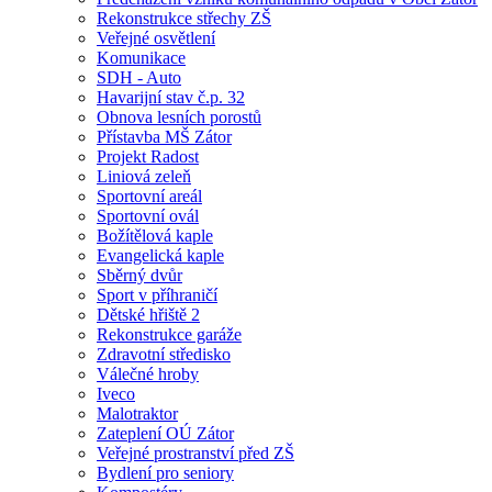
Rekonstrukce střechy ZŠ
Veřejné osvětlení
Komunikace
SDH - Auto
Havarijní stav č.p. 32
Obnova lesních porostů
Přístavba MŠ Zátor
Projekt Radost
Liniová zeleň
Sportovní areál
Sportovní ovál
Božítělová kaple
Evangelická kaple
Sběrný dvůr
Sport v příhraničí
Dětské hřiště 2
Rekonstrukce garáže
Zdravotní středisko
Válečné hroby
Iveco
Malotraktor
Zateplení OÚ Zátor
Veřejné prostranství před ZŠ
Bydlení pro seniory