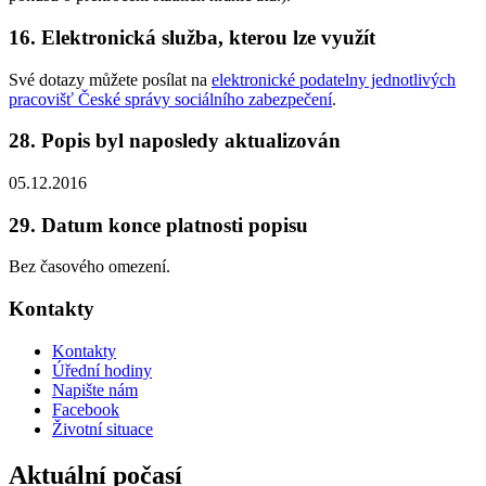
16. Elektronická služba, kterou lze využít
Své dotazy můžete posílat na
elektronické podatelny jednotlivých
pracovišť České správy sociálního zabezpečení
.
28. Popis byl naposledy aktualizován
05.12.2016
29. Datum konce platnosti popisu
Bez časového omezení.
Kontakty
Kontakty
Úřední hodiny
Napište nám
Facebook
Životní situace
Aktuální počasí