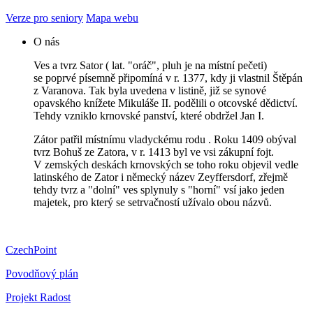
Verze pro seniory
Mapa webu
O nás
Ves a tvrz Sator ( lat. "oráč", pluh je na místní pečeti)
se poprvé písemně připomíná v r. 1377, kdy ji vlastnil Štěpán
z Varanova. Tak byla uvedena v listině, již se synové
opavského knížete Mikuláše II. podělili o otcovské dědictví.
Tehdy vzniklo krnovské panství, které obdržel Jan I.
Zátor patřil místnímu vladyckému rodu . Roku 1409 obýval
tvrz Bohuš ze Zatora, v r. 1413 byl ve vsi zákupní fojt.
V zemských deskách krnovských se toho roku objevil vedle
latinského de Zator i německý název Zeyffersdorf, zřejmě
tehdy tvrz a "dolní" ves splynuly s "horní" vsí jako jeden
majetek, pro který se setrvačností užívalo obou názvů.
CzechPoint
Povodňový plán
Projekt Radost