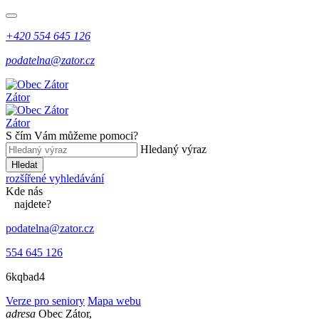
+420 554 645 126
podatelna@zator.cz
Zátor
Zátor
S čím Vám můžeme pomoci?
Hledaný výraz
Hledat
rozšířené vyhledávání
Kde
nás
najdete?
podatelna@zator.cz
554 645 126
6kqbad4
Verze pro seniory
Mapa webu
adresa
Obec Zátor,