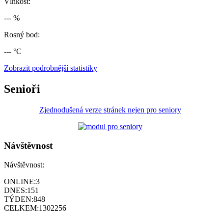
Vlhkost:
--- %
Rosný bod:
--- °C
Zobrazit podrobnější statistiky
Senioři
Zjednodušená verze stránek nejen pro seniory
Návštěvnost
Návštěvnost:
ONLINE:
3
DNES:
151
TÝDEN:
848
CELKEM:
1302256