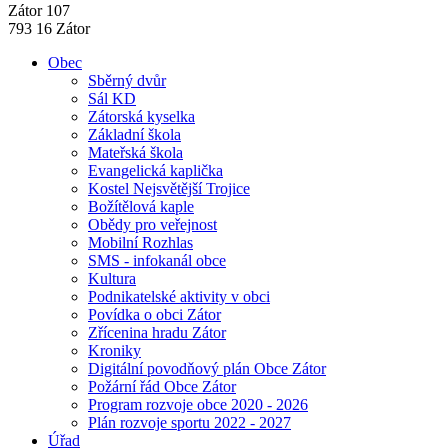
Zátor 107
793 16 Zátor
Obec
Sběrný dvůr
Sál KD
Zátorská kyselka
Základní škola
Mateřská škola
Evangelická kaplička
Kostel Nejsvětější Trojice
Božítělová kaple
Obědy pro veřejnost
Mobilní Rozhlas
SMS - infokanál obce
Kultura
Podnikatelské aktivity v obci
Povídka o obci Zátor
Zřícenina hradu Zátor
Kroniky
Digitální povodňový plán Obce Zátor
Požární řád Obce Zátor
Program rozvoje obce 2020 - 2026
Plán rozvoje sportu 2022 - 2027
Úřad