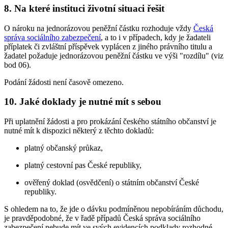
8. Na které instituci životní situaci řešit
O nároku na jednorázovou peněžní částku rozhoduje vždy
Česká
správa sociálního zabezpečení
, a to i v případech, kdy je žadateli
příplatek či zvláštní příspěvek vyplácen z jiného právního titulu a
žadatel požaduje jednorázovou peněžní částku ve výši "rozdílu" (viz
bod 06).
Podání žádosti není časově omezeno.
10. Jaké doklady je nutné mít s sebou
Při uplatnění žádosti a pro prokázání českého státního občanství je
nutné mít k dispozici některý z těchto dokladů:
platný občanský průkaz,
platný cestovní pas České republiky,
ověřený doklad (osvědčení) o státním občanství České
republiky.
S ohledem na to, že jde o dávku podmíněnou nepobíráním důchodu,
je pravděpodobné, že v řadě případů Česká správa sociálního
zabezpečení nebude mít ve svých evidencích podklady rozhodné