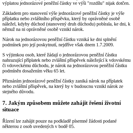
výplatou jednorázové peněžní částky ve výši "rozdílu" nijak dotčen.
Základem pro stanovení výše jednorázové peněžní částky je výše
příplatku nebo zvláštního příspěvku, který by oprávněné osobě
náležel, kdyby důchod (stanovený druh důchodu) pobírala, ke dni, k
němuž na ni oprávněné osobě vznikl nárok.
Nárok na jednorázovou peněžní částku vzniká ke dni splnění
podmínek pro její poskytnutí, nejdříve však dnem 1.7.2009.
S výjimkou osob, které žádají o jednorázovou peněžní částku
nahrazující příplatek nebo zvláštní příspěvek náležející k vdovskému
či vdoveckému důchodu, je nárok na jednorázovou peněžní částku
podmíněn dosažením věku 65 let.
Přiznáním jednorázové peněžní částky zaniká nárok na příplatek
nebo zvláštní příspěvek, na který by v budoucnu vznikl nárok ze
stejného důvodu.
7. Jakým způsobem můžete zahájit řešení životní
situace
Řízení lze zahájit pouze na podkladě písemné žádosti podané
některou z osob uvedených v bodě 05.