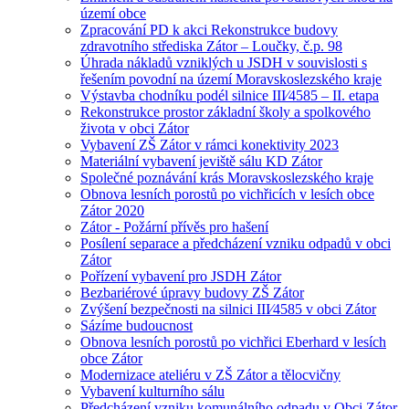
území obce
Zpracování PD k akci Rekonstrukce budovy
zdravotního střediska Zátor – Loučky, č.p. 98
Úhrada nákladů vzniklých u JSDH v souvislosti s
řešením povodní na území Moravskoslezského kraje
Výstavba chodníku podél silnice III⁄4585 – II. etapa
Rekonstrukce prostor základní školy a spolkového
života v obci Zátor
Vybavení ZŠ Zátor v rámci konektivity 2023
Materiální vybavení jeviště sálu KD Zátor
Společné poznávání krás Moravskoslezského kraje
Obnova lesních porostů po vichřicích v lesích obce
Zátor 2020
Zátor - Požární přívěs pro hašení
Posílení separace a předcházení vzniku odpadů v obci
Zátor
Pořízení vybavení pro JSDH Zátor
Bezbariérové úpravy budovy ZŠ Zátor
Zvýšení bezpečnosti na silnici III⁄4585 v obci Zátor
Sázíme budoucnost
Obnova lesních porostů po vichřici Eberhard v lesích
obce Zátor
Modernizace ateliéru v ZŠ Zátor a tělocvičny
Vybavení kulturního sálu
Předcházení vzniku komunálního odpadu v Obci Zátor