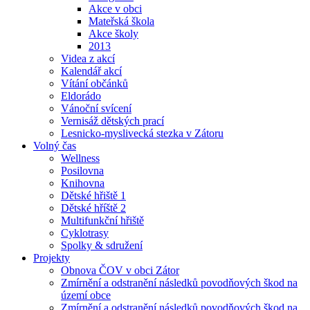
Akce v obci
Mateřská škola
Akce školy
2013
Videa z akcí
Kalendář akcí
Vítání občánků
Eldorádo
Vánoční svícení
Vernisáž dětských prací
Lesnicko-myslivecká stezka v Zátoru
Volný čas
Wellness
Posilovna
Knihovna
Dětské hřiště 1
Dětské hříště 2
Multifunkční hřiště
Cyklotrasy
Spolky & sdružení
Projekty
Obnova ČOV v obci Zátor
Zmírnění a odstranění následků povodňových škod na
území obce
Zmírnění a odstranění následků povodňových škod na