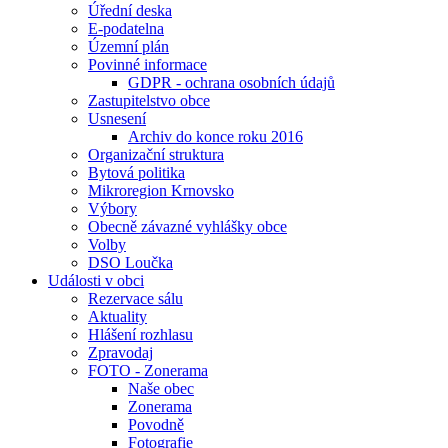
Úřední deska
E-podatelna
Územní plán
Povinné informace
GDPR - ochrana osobních údajů
Zastupitelstvo obce
Usnesení
Archiv do konce roku 2016
Organizační struktura
Bytová politika
Mikroregion Krnovsko
Výbory
Obecně závazné vyhlášky obce
Volby
DSO Loučka
Události v obci
Rezervace sálu
Aktuality
Hlášení rozhlasu
Zpravodaj
FOTO - Zonerama
Naše obec
Zonerama
Povodně
Fotografie