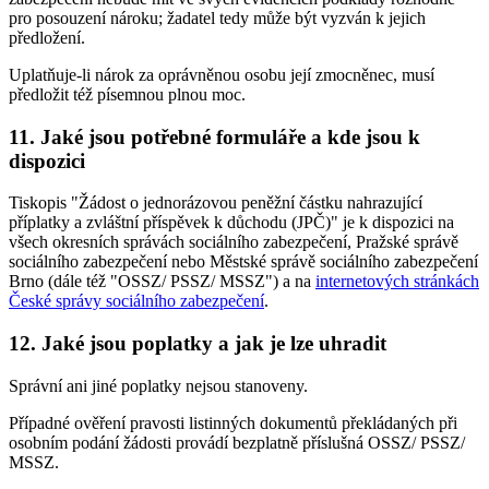
pro posouzení nároku; žadatel tedy může být vyzván k jejich
předložení.
Uplatňuje-li nárok za oprávněnou osobu její zmocněnec, musí
předložit též písemnou plnou moc.
11. Jaké jsou potřebné formuláře a kde jsou k
dispozici
Tiskopis "Žádost o jednorázovou peněžní částku nahrazující
příplatky a zvláštní příspěvek k důchodu (JPČ)" je k dispozici na
všech okresních správách sociálního zabezpečení, Pražské správě
sociálního zabezpečení nebo Městské správě sociálního zabezpečení
Brno (dále též "OSSZ/ PSSZ/ MSSZ") a na
internetových stránkách
České správy sociálního zabezpečení
.
12. Jaké jsou poplatky a jak je lze uhradit
Správní ani jiné poplatky nejsou stanoveny.
Případné ověření pravosti listinných dokumentů překládaných při
osobním podání žádosti provádí bezplatně příslušná OSSZ/ PSSZ/
MSSZ.