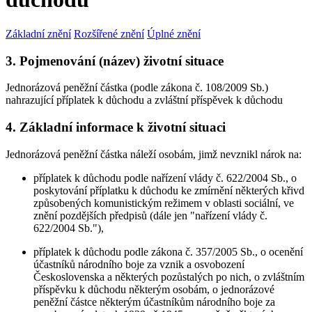
Základní znění
Rozšířené znění
Úplné znění
3. Pojmenování (název) životní situace
Jednorázová peněžní částka (podle zákona č. 108/2009 Sb.)
nahrazující příplatek k důchodu a zvláštní příspěvek k důchodu
4. Základní informace k životní situaci
Jednorázová peněžní částka náleží osobám, jimž nevznikl nárok na:
příplatek k důchodu podle nařízení vlády č. 622/2004 Sb., o
poskytování příplatku k důchodu ke zmírnění některých křivd
způsobených komunistickým režimem v oblasti sociální, ve
znění pozdějších předpisů (dále jen "nařízení vlády č.
622/2004 Sb."),
příplatek k důchodu podle zákona č. 357/2005 Sb., o ocenění
účastníků národního boje za vznik a osvobození
Československa a některých pozůstalých po nich, o zvláštním
příspěvku k důchodu některým osobám, o jednorázové
peněžní částce některým účastníkům národního boje za