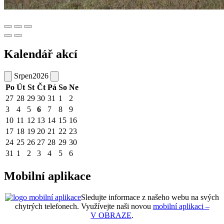
Kalendář akcí
Srpen
2026
Po
Út
St
Čt
Pá
So
Ne
27
28
29
30
31
1
2
3
4
5
6
7
8
9
10
11
12
13
14
15
16
17
18
19
20
21
22
23
24
25
26
27
28
29
30
31
1
2
3
4
5
6
Mobilní aplikace
Sledujte informace z našeho webu na svých
chytrých telefonech. Využívejte naši novou
mobilní aplikaci –
V OBRAZE
.