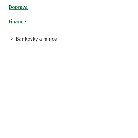
Doprava
Finance
Bankovky a mince
Výměna neplatných bankovek a mincí
Odevzdání padělané bankovky nebo mince
Výměna poškozených bankovek a mincí
Daně - Daňová přiznání
Daňové přiznání ke spotřební dani
Podání přiznání k dani dědické
Podání přiznání k dani z nemovitých věcí
Podání přiznání k dani z příjmů fyzických
osob
Vznik povinnosti podat daňové přiznání k
dani silniční
Žádost o prodloužení lhůty pro podání