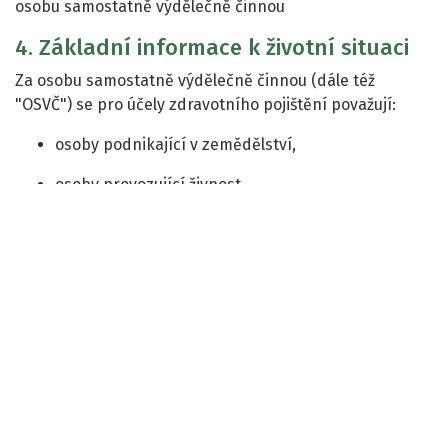
osobu samostatně výdělečně činnou
4. Základní informace k životní situaci
Za osobu samostatně výdělečně činnou (dále též
"OSVČ") se pro účely zdravotního pojištění považují:
osoby podnikající v zemědělství,
osoby provozující živnost,
osoby provozující podnikání podle zvláštních
předpisů,
osoby vykonávající uměleckou nebo jinou tvůrčí
činnost na základě autorskoprávních vztahů, s
výjimkou činností, z nichž jsou příjmy podle
zvláštního právního předpisu samostatným
základem daně z příjmů fyzických osob pro
zdanění zvláštní sazbou daně,