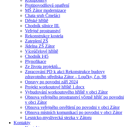
Kompostéry
Protipovodňová opatření
MŠ Zátor modernizace
Chata srub Čmeláci
Dětské hřiště
Chodník silnice III.
Veřejné prostranství
Rekonstrukce kostela
Zateplení ZŠ
Jídelna ZŠ Zátor
Víceúčelové hřiště
Chodník I⁄45
Plynofikace
Ze života projektů...
Zpracování PD k akci Rekonstrukce budovy
zdravotního střediska Zátor – Loučky, č.p. 98
Opravy po povodni září 2024
Projekt workoutové hřiště 1.docx
Vybudování workoutového hřiště v obci Zátor
Obnova veřejného prostranství včetně hřišť po povodni
v obci Zátor
Obnova veřejného osvětlení po povodni v obci Zátor
Obnova místních komunikací po povodni v obci Zátor
Lesnicko-myslivecká stezka v Zátoru
Kontakty