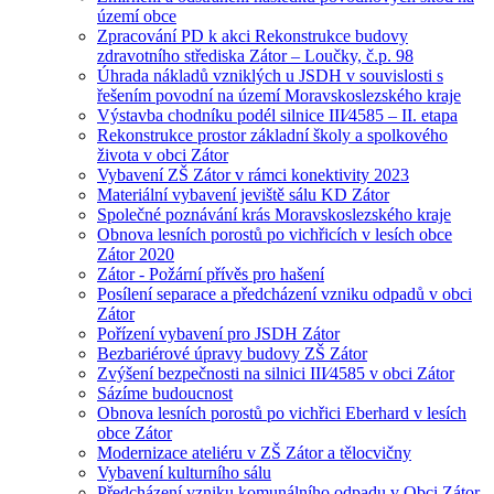
území obce
Zpracování PD k akci Rekonstrukce budovy
zdravotního střediska Zátor – Loučky, č.p. 98
Úhrada nákladů vzniklých u JSDH v souvislosti s
řešením povodní na území Moravskoslezského kraje
Výstavba chodníku podél silnice III⁄4585 – II. etapa
Rekonstrukce prostor základní školy a spolkového
života v obci Zátor
Vybavení ZŠ Zátor v rámci konektivity 2023
Materiální vybavení jeviště sálu KD Zátor
Společné poznávání krás Moravskoslezského kraje
Obnova lesních porostů po vichřicích v lesích obce
Zátor 2020
Zátor - Požární přívěs pro hašení
Posílení separace a předcházení vzniku odpadů v obci
Zátor
Pořízení vybavení pro JSDH Zátor
Bezbariérové úpravy budovy ZŠ Zátor
Zvýšení bezpečnosti na silnici III⁄4585 v obci Zátor
Sázíme budoucnost
Obnova lesních porostů po vichřici Eberhard v lesích
obce Zátor
Modernizace ateliéru v ZŠ Zátor a tělocvičny
Vybavení kulturního sálu
Předcházení vzniku komunálního odpadu v Obci Zátor