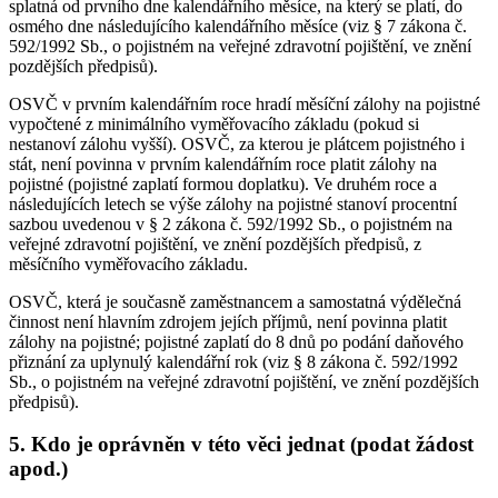
splatná od prvního dne kalendářního měsíce, na který se platí, do
osmého dne následujícího kalendářního měsíce (viz § 7 zákona č.
592/1992 Sb., o pojistném na veřejné zdravotní pojištění, ve znění
pozdějších předpisů).
OSVČ v prvním kalendářním roce hradí měsíční zálohy na pojistné
vypočtené z minimálního vyměřovacího základu (pokud si
nestanoví zálohu vyšší). OSVČ, za kterou je plátcem pojistného i
stát, není povinna v prvním kalendářním roce platit zálohy na
pojistné (pojistné zaplatí formou doplatku). Ve druhém roce a
následujících letech se výše zálohy na pojistné stanoví procentní
sazbou uvedenou v § 2 zákona č. 592/1992 Sb., o pojistném na
veřejné zdravotní pojištění, ve znění pozdějších předpisů, z
měsíčního vyměřovacího základu.
OSVČ, která je současně zaměstnancem a samostatná výdělečná
činnost není hlavním zdrojem jejích příjmů, není povinna platit
zálohy na pojistné; pojistné zaplatí do 8 dnů po podání daňového
přiznání za uplynulý kalendářní rok (viz § 8 zákona č. 592/1992
Sb., o pojistném na veřejné zdravotní pojištění, ve znění pozdějších
předpisů).
5. Kdo je oprávněn v této věci jednat (podat žádost
apod.)