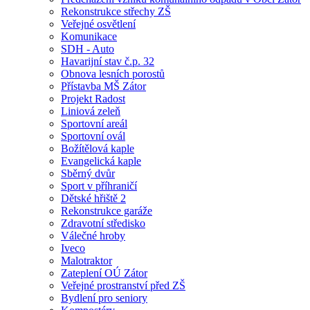
Rekonstrukce střechy ZŠ
Veřejné osvětlení
Komunikace
SDH - Auto
Havarijní stav č.p. 32
Obnova lesních porostů
Přístavba MŠ Zátor
Projekt Radost
Liniová zeleň
Sportovní areál
Sportovní ovál
Božítělová kaple
Evangelická kaple
Sběrný dvůr
Sport v příhraničí
Dětské hřiště 2
Rekonstrukce garáže
Zdravotní středisko
Válečné hroby
Iveco
Malotraktor
Zateplení OÚ Zátor
Veřejné prostranství před ZŠ
Bydlení pro seniory