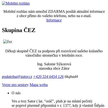
Mobilní rozhlas nám umožní ZDARMA posílát aktuální informace
z obce přímo do vašeho telefonu, nebo na e-mail.
Informace
Skupina ČEZ
Děkuji skupině ČEZ za podporu při rozsvícení našeho krásného
vánočního stromečku v letošním roce.
Ing. Salome Sýkorová
starostka obce Zátor
podatelna@zator.cz
+420 554 6454 126
6kqbad4
Verze pro seniory
Mapa webu
O nás
Ves a tvrz Sator ( lat. "oráč", pluh je na místní pečeti)
se poprvé písemně připomíná v r. 1377, kdy ji vlastnil Štěpán