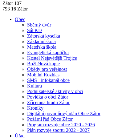
Zátor 107
793 16 Zátor
Obec
Sběrný dvůr
Sál KD
Zátorská kyselka
Základní škola
Mateřská škola
Evangelická kaplička
Kostel Nejsvětější Trojice
Božítělová kaple
Obědy pro veřejnost
Mobilní Rozhlas
SMS - infokanál obce
Kultura
Podnikatelské aktivity v obci
Povídka o obci Zátor
Zřícenina hradu Zátor
Kroniky
Digitální povodňový plán Obce Zátor
Požární řád Obce Zátor
Program rozvoje obce 2020 - 2026
Plán rozvoje sportu 2022 - 2027
Úřad