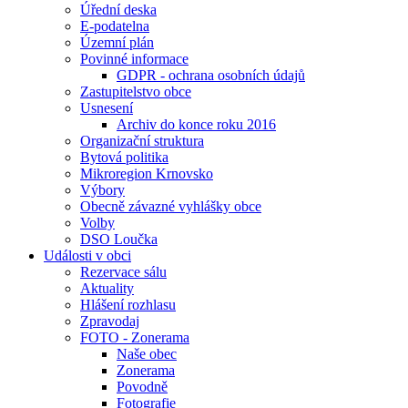
Úřední deska
E-podatelna
Územní plán
Povinné informace
GDPR - ochrana osobních údajů
Zastupitelstvo obce
Usnesení
Archiv do konce roku 2016
Organizační struktura
Bytová politika
Mikroregion Krnovsko
Výbory
Obecně závazné vyhlášky obce
Volby
DSO Loučka
Události v obci
Rezervace sálu
Aktuality
Hlášení rozhlasu
Zpravodaj
FOTO - Zonerama
Naše obec
Zonerama
Povodně
Fotografie