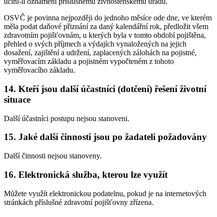
učiní-li oznámení příslušnému živnostenskému úřadu.
OSVČ je povinna nejpozději do jednoho měsíce ode dne, ve kterém
měla podat daňové přiznání za daný kalendářní rok, předložit všem
zdravotním pojišťovnám, u kterých byla v tomto období pojištěna,
přehled o svých příjmech a výdajích vynaložených na jejich
dosažení, zajištění a udržení, zaplacených zálohách na pojistné,
vyměřovacím základu a pojistném vypočteném z tohoto
vyměřovacího základu.
14. Kteří jsou další účastníci (dotčení) řešení životní
situace
Další účastníci postupu nejsou stanoveni.
15. Jaké další činnosti jsou po žadateli požadovány
Další činnosti nejsou stanoveny.
16. Elektronická služba, kterou lze využít
Můžete využít elektronickou podatelnu, pokud je na internetových
stránkách příslušné zdravotní pojišťovny zřízena.