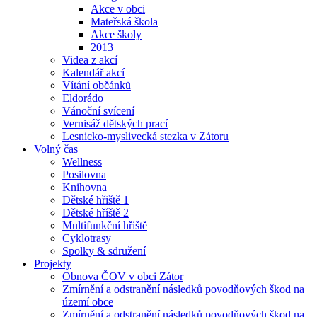
Akce v obci
Mateřská škola
Akce školy
2013
Videa z akcí
Kalendář akcí
Vítání občánků
Eldorádo
Vánoční svícení
Vernisáž dětských prací
Lesnicko-myslivecká stezka v Zátoru
Volný čas
Wellness
Posilovna
Knihovna
Dětské hřiště 1
Dětské hříště 2
Multifunkční hřiště
Cyklotrasy
Spolky & sdružení
Projekty
Obnova ČOV v obci Zátor
Zmírnění a odstranění následků povodňových škod na
území obce
Zmírnění a odstranění následků povodňových škod na