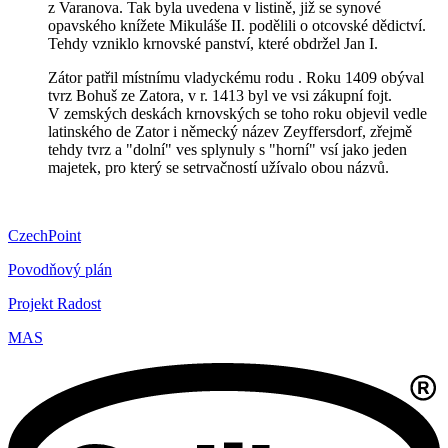
z Varanova. Tak byla uvedena v listině, již se synové
opavského knížete Mikuláše II. podělili o otcovské dědictví.
Tehdy vzniklo krnovské panství, které obdržel Jan I.
Zátor patřil místnímu vladyckému rodu . Roku 1409 obýval
tvrz Bohuš ze Zatora, v r. 1413 byl ve vsi zákupní fojt.
V zemských deskách krnovských se toho roku objevil vedle
latinského de Zator i německý název Zeyffersdorf, zřejmě
tehdy tvrz a "dolní" ves splynuly s "horní" vsí jako jeden
majetek, pro který se setrvačností užívalo obou názvů.
CzechPoint
Povodňový plán
Projekt Radost
MAS