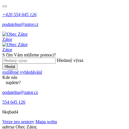
+420 554 645 126
podatelna@zator.cz
Zátor
Zátor
S čím Vám můžeme pomoci?
Hledaný výraz
Hledat
rozšířené vyhledávání
Kde
nás
najdete?
podatelna@zator.cz
554 645 126
6kqbad4
Verze pro seniory
Mapa webu
adresa
Obec Zátor,