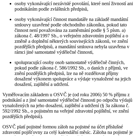
osoby vykonávající nezávislé povolání, které není živností ani
podnikáním podle zvláštních předpisů,
osoby vykonávající činnost mandatáře na základě mandátní
smlouvy uzavřené podle obchodního zákoníku, pokud tato
činnost není považována za zaměstnání podle § 5 písm. a)
zákona č. 48/1997 Sb., o veřejném zdravotním pojištění a o
změně a doplnění některých souvisejících zákonů, ve znění
pozdějších předpisů, a mandátní smlouva nebyla uzavřena v
rámci jiné samostatné výdělečné činnosti,
spolupracující osoby osob samostatně výdělečně činných,
pokud podle zákona č. 586/1992 Sb., o daních z příjmů, ve
znění pozdějších předpisů, lze na ně rozdělovat příjmy
dosažené výkonem spolupráce a výdaje vynaložené na jejich
dosažení, zajištění a udržení.
Vyměřovacím základem u OSVČ je (od roku 2006) 50 % příjmu z
podnikání a z jiné samostatné výdělečné činnosti po odpočtu výdajů
vynaložených na jeho dosažení, zajištění a udržení (§ 3a zákona č.
592/1992 Sb., o pojistném na veřejné zdravotní pojištění, ve znění
pozdějších předpisů).
OSVČ platí pojistné formou záloh na pojistné na účet příslušné
zdravotní pojišťovny za celý kalendářní měsíc. Záloha na pojistné je