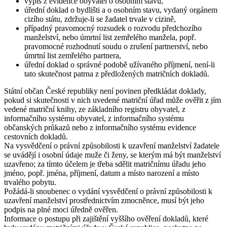
výpis z evidence obyvatel o osobním stavu,
úřední doklad o bydlišti a o osobním stavu, vydaný orgánem
cizího státu, zdržuje-li se žadatel trvale v cizině,
případný pravomocný rozsudek o rozvodu předchozího
manželství, nebo úmrtní list zemřelého manžela, popř.
pravomocné rozhodnutí soudu o zrušení partnerství, nebo
úmrtní list zemřelého partnera,
úřední doklad o správné podobě užívaného příjmení, není-li
tato skutečnost patrna z předložených matričních dokladů.
Státní občan České republiky není povinen předkládat doklady,
pokud si skutečnosti v nich uvedené matriční úřad může ověřit z jím
vedené matriční knihy, ze základního registru obyvatel, z
informačního systému obyvatel, z informačního systému
občanských průkazů nebo z informačního systému evidence
cestovních dokladů.
Na vysvědčení o právní způsobilosti k uzavření manželství žadatele
se uvádějí i osobní údaje muže či ženy, se kterým má být manželství
uzavřeno; za tímto účelem je třeba sdělit matričnímu úřadu jeho
jméno, popř. jména, příjmení, datum a místo narození a místo
trvalého pobytu.
Požádá-li snoubenec o vydání vysvědčení o právní způsobilosti k
uzavření manželství prostřednictvím zmocněnce, musí být jeho
podpis na plné moci úředně ověřen.
Informace o postupu při zajištění vyššího ověření dokladů, které