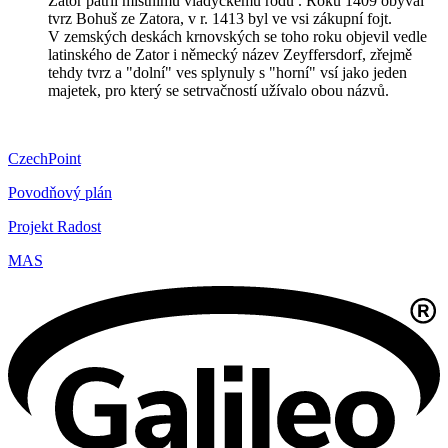
Zátor patřil místnímu vladyckému rodu . Roku 1409 obýval
tvrz Bohuš ze Zatora, v r. 1413 byl ve vsi zákupní fojt.
V zemských deskách krnovských se toho roku objevil vedle
latinského de Zator i německý název Zeyffersdorf, zřejmě
tehdy tvrz a "dolní" ves splynuly s "horní" vsí jako jeden
majetek, pro který se setrvačností užívalo obou názvů.
CzechPoint
Povodňový plán
Projekt Radost
MAS