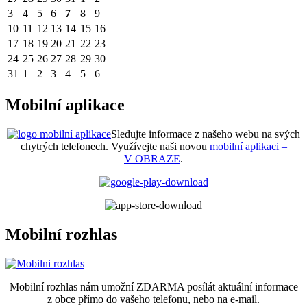
3
4
5
6
7
8
9
10
11
12
13
14
15
16
17
18
19
20
21
22
23
24
25
26
27
28
29
30
31
1
2
3
4
5
6
Mobilní aplikace
Sledujte informace z našeho webu na svých
chytrých telefonech. Využívejte naši novou
mobilní aplikaci –
V OBRAZE
.
Mobilní rozhlas
Mobilní rozhlas nám umožní ZDARMA posílát aktuální informace
z obce přímo do vašeho telefonu, nebo na e-mail.