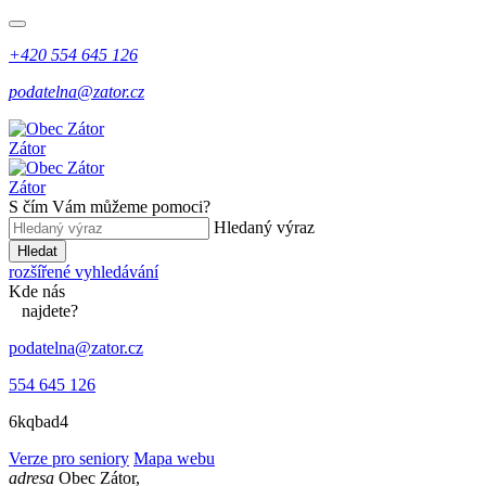
+420 554 645 126
podatelna@zator.cz
Zátor
Zátor
S čím Vám můžeme pomoci?
Hledaný výraz
Hledat
rozšířené vyhledávání
Kde
nás
najdete?
podatelna@zator.cz
554 645 126
6kqbad4
Verze pro seniory
Mapa webu
adresa
Obec Zátor,