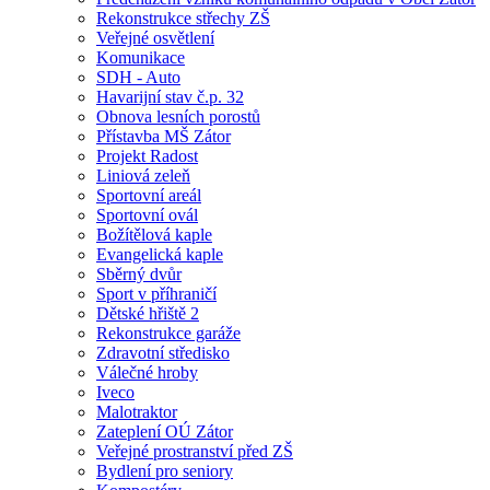
Rekonstrukce střechy ZŠ
Veřejné osvětlení
Komunikace
SDH - Auto
Havarijní stav č.p. 32
Obnova lesních porostů
Přístavba MŠ Zátor
Projekt Radost
Liniová zeleň
Sportovní areál
Sportovní ovál
Božítělová kaple
Evangelická kaple
Sběrný dvůr
Sport v příhraničí
Dětské hřiště 2
Rekonstrukce garáže
Zdravotní středisko
Válečné hroby
Iveco
Malotraktor
Zateplení OÚ Zátor
Veřejné prostranství před ZŠ
Bydlení pro seniory