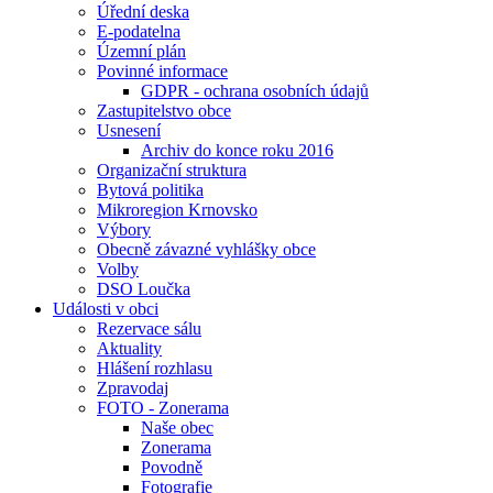
Úřední deska
E-podatelna
Územní plán
Povinné informace
GDPR - ochrana osobních údajů
Zastupitelstvo obce
Usnesení
Archiv do konce roku 2016
Organizační struktura
Bytová politika
Mikroregion Krnovsko
Výbory
Obecně závazné vyhlášky obce
Volby
DSO Loučka
Události v obci
Rezervace sálu
Aktuality
Hlášení rozhlasu
Zpravodaj
FOTO - Zonerama
Naše obec
Zonerama
Povodně
Fotografie