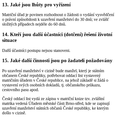
13. Jaké jsou lhůty pro vyřízení
Matriční úřad je povinen rozhodnout o žádosti o vydání vysvědčení
o právní způsobilosti k uzavření manželství do 30 dnů; ve zvlášť
složitých případech nejdéle do 60 dnů.
14. Kteří jsou další účastníci (dotčení) řešení životní
situace
Další účastníci postupu nejsou stanoveni.
15. Jaké další činnosti jsou po žadateli požadovány
Po uzavření manželství v cizině bude manžel, který je státním
občanem České republiky, potřebovat oddací list vystavený
matričním úřadem v České republice, na jehož základě si žádá o
vystavení svých osobních dokladů, tj. občanského průkazu,
cestovního pasu apod.
Český oddací list vydá ze zápisu v matriční knize tzv. zvláštní
matrika vedená Úřadem městské části Brno-střed, kde se zapisují
uzavření manželství státních občanů České republiky, ke kterým
došlo v cizině.