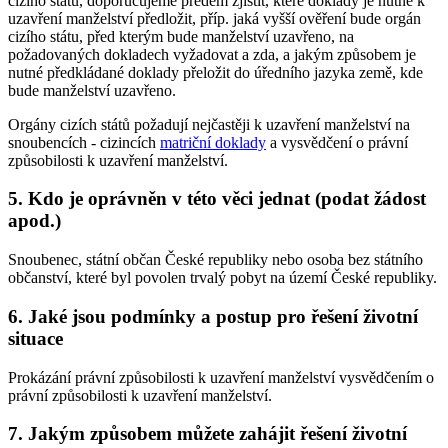
cizího státu, doporučujeme předem zjistit, které doklady je nutné k
uzavření manželství předložit, příp. jaká vyšší ověření bude orgán
cizího státu, před kterým bude manželství uzavřeno, na
požadovaných dokladech vyžadovat a zda, a jakým způsobem je
nutné předkládané doklady přeložit do úředního jazyka země, kde
bude manželství uzavřeno.
Orgány cizích států požadují nejčastěji k uzavření manželství na
snoubencích - cizincích
matriční doklady
a vysvědčení o právní
způsobilosti k uzavření manželství.
5. Kdo je oprávněn v této věci jednat (podat žádost
apod.)
Snoubenec, státní občan České republiky nebo osoba bez státního
občanství, které byl povolen trvalý pobyt na území České republiky.
6. Jaké jsou podmínky a postup pro řešení životní
situace
Prokázání právní způsobilosti k uzavření manželství vysvědčením o
právní způsobilosti k uzavření manželství.
7. Jakým způsobem můžete zahájit řešení životní