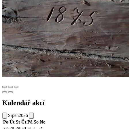
Kalendář akcí
Srpen
2026
Po
Út
St
Čt
Pá
So
Ne
27
28
29
30
31
1
2