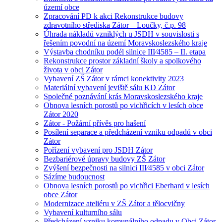
území obce
Zpracování PD k akci Rekonstrukce budovy
zdravotního střediska Zátor – Loučky, č.p. 98
Úhrada nákladů vzniklých u JSDH v souvislosti s
řešením povodní na území Moravskoslezského kraje
Výstavba chodníku podél silnice III⁄4585 – II. etapa
Rekonstrukce prostor základní školy a spolkového
života v obci Zátor
Vybavení ZŠ Zátor v rámci konektivity 2023
Materiální vybavení jeviště sálu KD Zátor
Společné poznávání krás Moravskoslezského kraje
Obnova lesních porostů po vichřicích v lesích obce
Zátor 2020
Zátor - Požární přívěs pro hašení
Posílení separace a předcházení vzniku odpadů v obci
Zátor
Pořízení vybavení pro JSDH Zátor
Bezbariérové úpravy budovy ZŠ Zátor
Zvýšení bezpečnosti na silnici III⁄4585 v obci Zátor
Sázíme budoucnost
Obnova lesních porostů po vichřici Eberhard v lesích
obce Zátor
Modernizace ateliéru v ZŠ Zátor a tělocvičny
Vybavení kulturního sálu
Předcházení vzniku komunálního odpadu v Obci Zátor