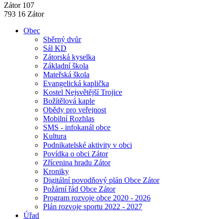
Zátor 107
793 16 Zátor
Obec
Sběrný dvůr
Sál KD
Zátorská kyselka
Základní škola
Mateřská škola
Evangelická kaplička
Kostel Nejsvětější Trojice
Božítělová kaple
Obědy pro veřejnost
Mobilní Rozhlas
SMS - infokanál obce
Kultura
Podnikatelské aktivity v obci
Povídka o obci Zátor
Zřícenina hradu Zátor
Kroniky
Digitální povodňový plán Obce Zátor
Požární řád Obce Zátor
Program rozvoje obce 2020 - 2026
Plán rozvoje sportu 2022 - 2027
Úřad