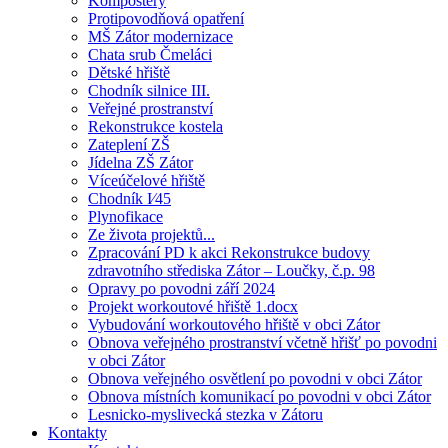
Kompostéry
Protipovodňová opatření
MŠ Zátor modernizace
Chata srub Čmeláci
Dětské hřiště
Chodník silnice III.
Veřejné prostranství
Rekonstrukce kostela
Zateplení ZŠ
Jídelna ZŠ Zátor
Víceúčelové hřiště
Chodník I⁄45
Plynofikace
Ze života projektů...
Zpracování PD k akci Rekonstrukce budovy
zdravotního střediska Zátor – Loučky, č.p. 98
Opravy po povodni září 2024
Projekt workoutové hřiště 1.docx
Vybudování workoutového hřiště v obci Zátor
Obnova veřejného prostranství včetně hřišť po povodni
v obci Zátor
Obnova veřejného osvětlení po povodni v obci Zátor
Obnova místních komunikací po povodni v obci Zátor
Lesnicko-myslivecká stezka v Zátoru
Kontakty