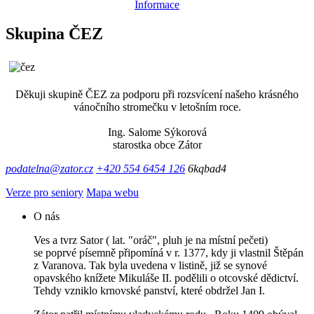
Informace
Skupina ČEZ
Děkuji skupině ČEZ za podporu při rozsvícení našeho krásného
vánočního stromečku v letošním roce.
Ing. Salome Sýkorová
starostka obce Zátor
podatelna@zator.cz
+420 554 6454 126
6kqbad4
Verze pro seniory
Mapa webu
O nás
Ves a tvrz Sator ( lat. "oráč", pluh je na místní pečeti)
se poprvé písemně připomíná v r. 1377, kdy ji vlastnil Štěpán
z Varanova. Tak byla uvedena v listině, již se synové
opavského knížete Mikuláše II. podělili o otcovské dědictví.
Tehdy vzniklo krnovské panství, které obdržel Jan I.