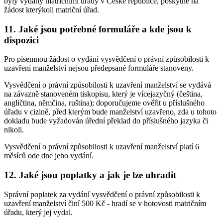
byly vydány matričními úřady v České republice, poskytne na
žádost kterýkoli matriční úřad.
11. Jaké jsou potřebné formuláře a kde jsou k
dispozici
Pro písemnou žádost o vydání vysvědčení o právní způsobilosti k
uzavření manželství nejsou předepsané formuláře stanoveny.
Vysvědčení o právní způsobilosti k uzavření manželství se vydává
na závazně stanoveném tiskopisu, který je vícejazyčný (čeština,
angličtina, němčina, ruština); doporučujeme ověřit u příslušného
úřadu v cizině, před kterým bude manželství uzavřeno, zda u tohoto
dokladu bude vyžadován úřední překlad do příslušného jazyka či
nikoli.
Vysvědčení o právní způsobilosti k uzavření manželství platí 6
měsíců ode dne jeho vydání.
12. Jaké jsou poplatky a jak je lze uhradit
Správní poplatek za vydání vysvědčení o právní způsobilosti k
uzavření manželství činí 500 Kč - hradí se v hotovosti matričním
úřadu, který jej vydal.