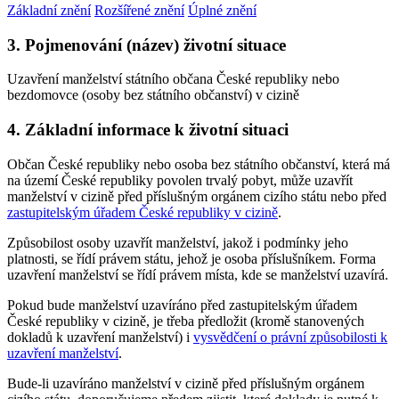
Základní znění
Rozšířené znění
Úplné znění
3. Pojmenování (název) životní situace
Uzavření manželství státního občana České republiky nebo
bezdomovce (osoby bez státního občanství) v cizině
4. Základní informace k životní situaci
Občan České republiky nebo osoba bez státního občanství, která má
na území České republiky povolen trvalý pobyt, může uzavřít
manželství v cizině před příslušným orgánem cizího státu nebo před
zastupitelským úřadem České republiky v cizině
.
Způsobilost osoby uzavřít manželství, jakož i podmínky jeho
platnosti, se řídí právem státu, jehož je osoba příslušníkem. Forma
uzavření manželství se řídí právem místa, kde se manželství uzavírá.
Pokud bude manželství uzavíráno před zastupitelským úřadem
České republiky v cizině, je třeba předložit (kromě stanovených
dokladů k uzavření manželství) i
vysvědčení o právní způsobilosti k
uzavření manželství
.
Bude-li uzavíráno manželství v cizině před příslušným orgánem