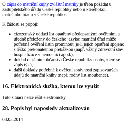
O
zápis do matriční knihy zvláštní matriky
je třeba požádat u
zastupitelského úřadu České republiky nebo u kteréhokoli
matričního úřadu v České republice.
K žádosti se připojí:
cizozemský oddací list opatřený předepsanými ověřeními a
úředně přeložený do českého jazyka; matriční úřad může
potřebná ověření listin prominout, je-li jejich opatření spojeno
s těžko překonatelnou překážkou (např. vážný zdravotní stav -
hospitalizace v nemocnici apod.),
doklad o státním občanství České republiky osoby, které se
zápis týká,
další doklady potřebné k ověření správnosti zapisovaných
údajů do matriční knihy (např. rodný list snoubence).
16. Elektronická služba, kterou lze využít
Tuto situaci nelze řešit elektronicky.
28. Popis byl naposledy aktualizován
03.03.2014