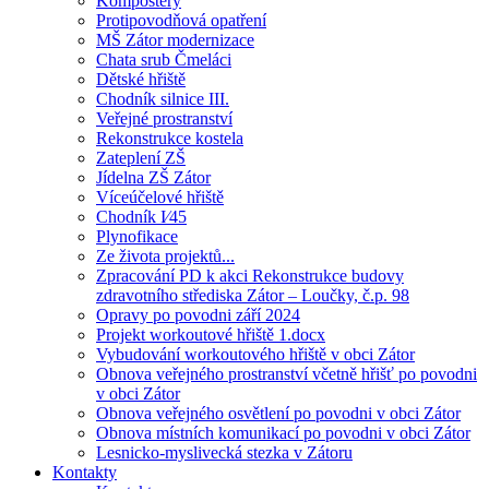
Kompostéry
Protipovodňová opatření
MŠ Zátor modernizace
Chata srub Čmeláci
Dětské hřiště
Chodník silnice III.
Veřejné prostranství
Rekonstrukce kostela
Zateplení ZŠ
Jídelna ZŠ Zátor
Víceúčelové hřiště
Chodník I⁄45
Plynofikace
Ze života projektů...
Zpracování PD k akci Rekonstrukce budovy
zdravotního střediska Zátor – Loučky, č.p. 98
Opravy po povodni září 2024
Projekt workoutové hřiště 1.docx
Vybudování workoutového hřiště v obci Zátor
Obnova veřejného prostranství včetně hřišť po povodni
v obci Zátor
Obnova veřejného osvětlení po povodni v obci Zátor
Obnova místních komunikací po povodni v obci Zátor
Lesnicko-myslivecká stezka v Zátoru
Kontakty