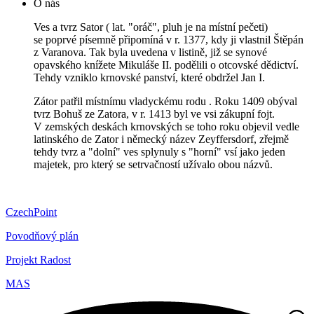
O nás
Ves a tvrz Sator ( lat. "oráč", pluh je na místní pečeti)
se poprvé písemně připomíná v r. 1377, kdy ji vlastnil Štěpán
z Varanova. Tak byla uvedena v listině, již se synové
opavského knížete Mikuláše II. podělili o otcovské dědictví.
Tehdy vzniklo krnovské panství, které obdržel Jan I.
Zátor patřil místnímu vladyckému rodu . Roku 1409 obýval
tvrz Bohuš ze Zatora, v r. 1413 byl ve vsi zákupní fojt.
V zemských deskách krnovských se toho roku objevil vedle
latinského de Zator i německý název Zeyffersdorf, zřejmě
tehdy tvrz a "dolní" ves splynuly s "horní" vsí jako jeden
majetek, pro který se setrvačností užívalo obou názvů.
CzechPoint
Povodňový plán
Projekt Radost
MAS