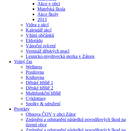
Akce v obci
Mateřská škola
Akce školy
2013
Videa z akcí
Kalendář akcí
Vítání občánků
Eldorádo
Vánoční svícení
Vernisáž dětských prací
Lesnicko-myslivecká stezka v Zátoru
Volný čas
Wellness
Posilovna
Knihovna
Dětské hřiště 1
Dětské hříště 2
Multifunkční hřiště
Cyklotrasy
Spolky & sdružení
Projekty
Obnova ČOV v obci Zátor
Zmírnění a odstranění následků povodňových škod na
území obce
Zmírnění a odstranění následků povodňových škod na