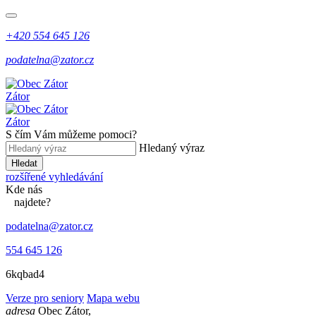
+420 554 645 126
podatelna@zator.cz
Zátor
Zátor
S čím Vám můžeme pomoci?
Hledaný výraz
Hledat
rozšířené vyhledávání
Kde
nás
najdete?
podatelna@zator.cz
554 645 126
6kqbad4
Verze pro seniory
Mapa webu
adresa
Obec Zátor,