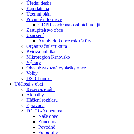
Úřední deska
E-podatelna
Územní plán
Povinné informace
GDPR - ochrana osobních údajů
Zastupitelstvo obce
Usnesení
Archiv do konce roku 2016
Organizační struktura
Bytová politika
Mikroregion Krnovsko
Výbory
Obecně závazné vyhlášky obce
Volby
DSO Loučka
Události v obci
Rezervace sálu
Aktuality
Hlášení rozhlasu
Zpravodaj
FOTO - Zonerama
Naše obec
Zonerama
Povodně
Fotografie