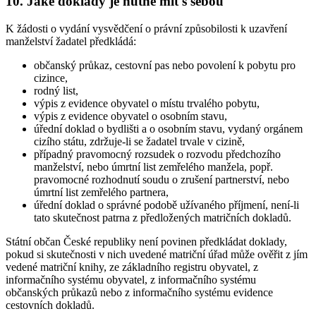
10. Jaké doklady je nutné mít s sebou
K žádosti o vydání vysvědčení o právní způsobilosti k uzavření
manželství žadatel předkládá:
občanský průkaz, cestovní pas nebo povolení k pobytu pro
cizince,
rodný list,
výpis z evidence obyvatel o místu trvalého pobytu,
výpis z evidence obyvatel o osobním stavu,
úřední doklad o bydlišti a o osobním stavu, vydaný orgánem
cizího státu, zdržuje-li se žadatel trvale v cizině,
případný pravomocný rozsudek o rozvodu předchozího
manželství, nebo úmrtní list zemřelého manžela, popř.
pravomocné rozhodnutí soudu o zrušení partnerství, nebo
úmrtní list zemřelého partnera,
úřední doklad o správné podobě užívaného příjmení, není-li
tato skutečnost patrna z předložených matričních dokladů.
Státní občan České republiky není povinen předkládat doklady,
pokud si skutečnosti v nich uvedené matriční úřad může ověřit z jím
vedené matriční knihy, ze základního registru obyvatel, z
informačního systému obyvatel, z informačního systému
občanských průkazů nebo z informačního systému evidence
cestovních dokladů.