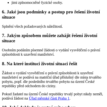
jimi zplnomocněné fyzické osoby.
6. Jaké jsou podmínky a postup pro řešení životní
situace
Splnění všech požadovaných náležitostí.
7. Jakým způsobem můžete zahájit řešení životní
situace
Osobním podáním písemné žádosti o vydání vysvědčení o právní
způsobilosti k uzavření manželství.
8. Na které instituci životní situaci řešit
Žádost o vydání vysvědčení o právní způsobilosti k uzavření
manželství se podává na matriční úřad příslušný dle místa trvalého
pobytu, popř. dle posledního trvalého pobytu na území České
republiky před odchodem do ciziny.
Pokud žadatel na území České republiky trvalý pobyt nikdy neměl,
podává žádost na
Úřad městské části Praha 1
.