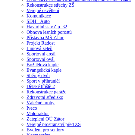
Rekonstrukce střechy ZŠ
Veřejné osvětlení
Komunikace
SDH - Auto
Havarijní stav č.p. 32
Obnova lesních porostů
Přístavba MŠ Zátor
Projekt Radost
Liniová zeleň
Sportovní areál
Sportovní ovál
Božítělová kaple
Evangelická kaple
Sběrný dvůr
Sport v příhraničí
Dětské hřiště 2
Rekonstrukce garáže
Zdravotní středisko
Válečné hroby
Iveco
Malotraktor
Zateplení OÚ Zátor
Veřejné prostranství před ZŠ
Bydlení pro seniory