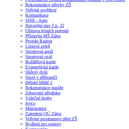
Rekonstrukce střechy ZŠ
Veřejné osvětlení
Komunikace
SDH - Auto
Havarijní stav č.p. 32
Obnova lesních porostů
Přístavba MŠ Zátor
Projekt Radost
Liniová zeleň
Sportovní areál
Sportovní ovál
Božítělová kaple
Evangelická kaple
Sběrný dvůr
Sport v příhraničí
Dětské hřiště 2
Rekonstrukce garáže
Zdravotní středisko
Válečné hroby
Iveco
Malotraktor
Zateplení OÚ Zátor
Veřejné prostranství před ZŠ
Bydlení pro seniory