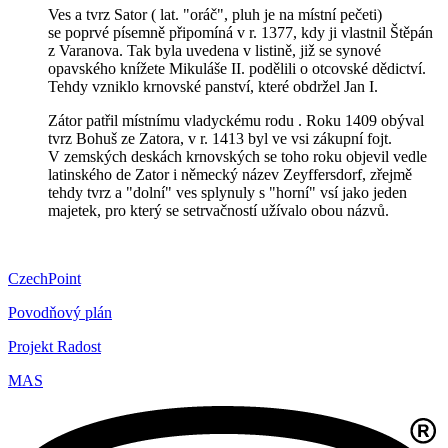
Ves a tvrz Sator ( lat. "oráč", pluh je na místní pečeti)
se poprvé písemně připomíná v r. 1377, kdy ji vlastnil Štěpán
z Varanova. Tak byla uvedena v listině, již se synové
opavského knížete Mikuláše II. podělili o otcovské dědictví.
Tehdy vzniklo krnovské panství, které obdržel Jan I.
Zátor patřil místnímu vladyckému rodu . Roku 1409 obýval
tvrz Bohuš ze Zatora, v r. 1413 byl ve vsi zákupní fojt.
V zemských deskách krnovských se toho roku objevil vedle
latinského de Zator i německý název Zeyffersdorf, zřejmě
tehdy tvrz a "dolní" ves splynuly s "horní" vsí jako jeden
majetek, pro který se setrvačností užívalo obou názvů.
CzechPoint
Povodňový plán
Projekt Radost
MAS