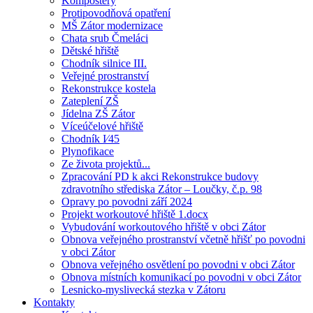
Kompostéry
Protipovodňová opatření
MŠ Zátor modernizace
Chata srub Čmeláci
Dětské hřiště
Chodník silnice III.
Veřejné prostranství
Rekonstrukce kostela
Zateplení ZŠ
Jídelna ZŠ Zátor
Víceúčelové hřiště
Chodník I⁄45
Plynofikace
Ze života projektů...
Zpracování PD k akci Rekonstrukce budovy
zdravotního střediska Zátor – Loučky, č.p. 98
Opravy po povodni září 2024
Projekt workoutové hřiště 1.docx
Vybudování workoutového hřiště v obci Zátor
Obnova veřejného prostranství včetně hřišť po povodni
v obci Zátor
Obnova veřejného osvětlení po povodni v obci Zátor
Obnova místních komunikací po povodni v obci Zátor
Lesnicko-myslivecká stezka v Zátoru
Kontakty