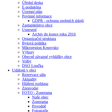
Úřední deska
E-podatelna
Územní plán
Povinné informace
GDPR - ochrana osobních údajů
Zastupitelstvo obce
Usnesení
Archiv do konce roku 2016
Organizační struktura
Bytová politika
Mikroregion Krnovsko
Výbory
Obecně závazné vyhlášky obce
Volby
DSO Loučka
Události v obci
Rezervace sálu
Aktuality
Hlášení rozhlasu
Zpravodaj
FOTO - Zonerama
Naše obec
Zonerama
Povodně
Fotografie