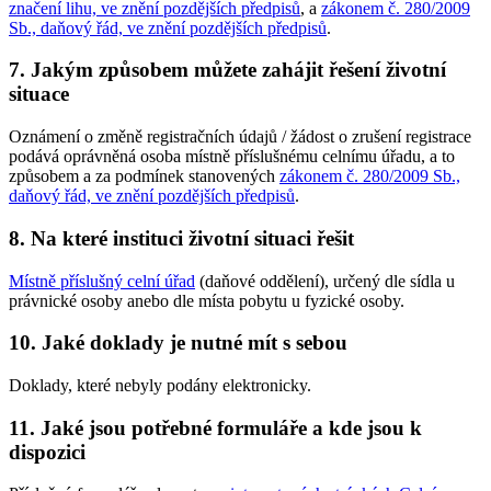
značení lihu, ve znění pozdějších předpisů
, a
zákonem č. 280/2009
Sb., daňový řád, ve znění pozdějších předpisů
.
7. Jakým způsobem můžete zahájit řešení životní
situace
Oznámení o změně registračních údajů / žádost o zrušení registrace
podává oprávněná osoba místně příslušnému celnímu úřadu, a to
způsobem a za podmínek stanovených
zákonem č. 280/2009 Sb.,
daňový řád, ve znění pozdějších předpisů
.
8. Na které instituci životní situaci řešit
Místně příslušný celní úřad
(daňové oddělení), určený dle sídla u
právnické osoby anebo dle místa pobytu u fyzické osoby.
10. Jaké doklady je nutné mít s sebou
Doklady, které nebyly podány elektronicky.
11. Jaké jsou potřebné formuláře a kde jsou k
dispozici