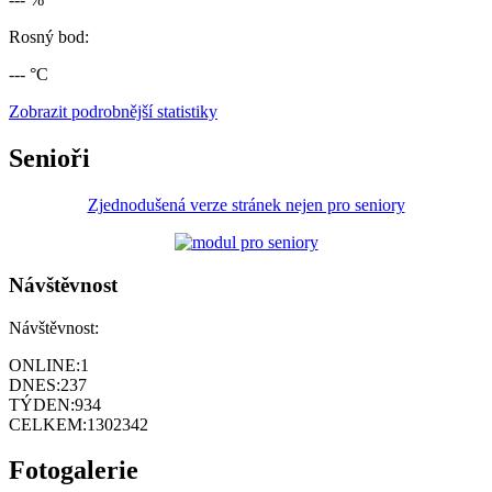
Rosný bod:
--- °C
Zobrazit podrobnější statistiky
Senioři
Zjednodušená verze stránek nejen pro seniory
Návštěvnost
Návštěvnost:
ONLINE:
1
DNES:
237
TÝDEN:
934
CELKEM:
1302342
Fotogalerie