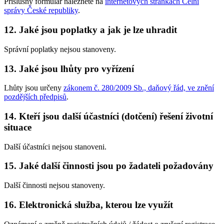
Příslušný formulář naleznete na
internetových stránkách Celní
správy České republiky
.
12. Jaké jsou poplatky a jak je lze uhradit
Správní poplatky nejsou stanoveny.
13. Jaké jsou lhůty pro vyřízení
Lhůty jsou určeny
zákonem č. 280/2009 Sb., daňový řád, ve znění
pozdějších předpisů
.
14. Kteří jsou další účastníci (dotčení) řešení životní
situace
Další účastníci nejsou stanoveni.
15. Jaké další činnosti jsou po žadateli požadovány
Další činnosti nejsou stanoveny.
16. Elektronická služba, kterou lze využít