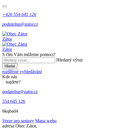
+420 554 645 126
podatelna@zator.cz
Zátor
Zátor
S čím Vám můžeme pomoci?
Hledaný výraz
Hledat
rozšířené vyhledávání
Kde
nás
najdete?
podatelna@zator.cz
554 645 126
6kqbad4
Verze pro seniory
Mapa webu
adresa
Obec Zátor,