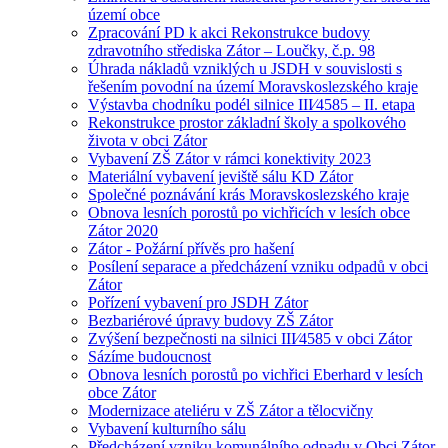
území obce
Zpracování PD k akci Rekonstrukce budovy
zdravotního střediska Zátor – Loučky, č.p. 98
Úhrada nákladů vzniklých u JSDH v souvislosti s
řešením povodní na území Moravskoslezského kraje
Výstavba chodníku podél silnice III⁄4585 – II. etapa
Rekonstrukce prostor základní školy a spolkového
života v obci Zátor
Vybavení ZŠ Zátor v rámci konektivity 2023
Materiální vybavení jeviště sálu KD Zátor
Společné poznávání krás Moravskoslezského kraje
Obnova lesních porostů po vichřicích v lesích obce
Zátor 2020
Zátor - Požární přívěs pro hašení
Posílení separace a předcházení vzniku odpadů v obci
Zátor
Pořízení vybavení pro JSDH Zátor
Bezbariérové úpravy budovy ZŠ Zátor
Zvýšení bezpečnosti na silnici III⁄4585 v obci Zátor
Sázíme budoucnost
Obnova lesních porostů po vichřici Eberhard v lesích
obce Zátor
Modernizace ateliéru v ZŠ Zátor a tělocvičny
Vybavení kulturního sálu
Předcházení vzniku komunálního odpadu v Obci Zátor