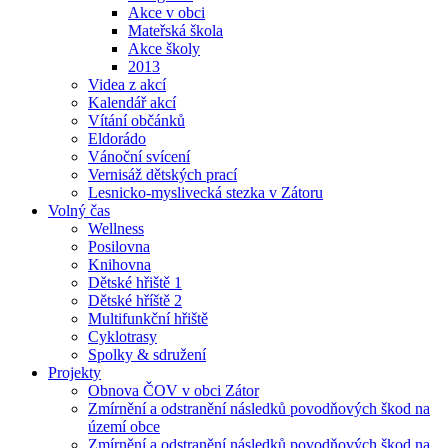
Akce v obci
Mateřská škola
Akce školy
2013
Videa z akcí
Kalendář akcí
Vítání občánků
Eldorádo
Vánoční svícení
Vernisáž dětských prací
Lesnicko-myslivecká stezka v Zátoru
Volný čas
Wellness
Posilovna
Knihovna
Dětské hřiště 1
Dětské hříště 2
Multifunkční hřiště
Cyklotrasy
Spolky & sdružení
Projekty
Obnova ČOV v obci Zátor
Zmírnění a odstranění následků povodňových škod na
území obce
Zmírnění a odstranění následků povodňových škod na