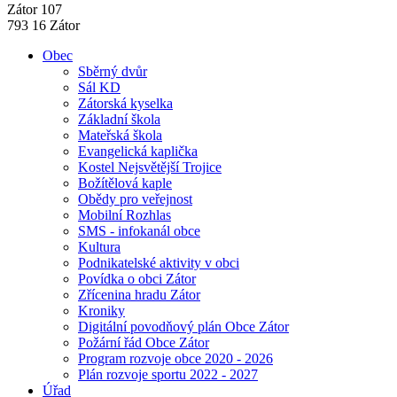
Zátor 107
793 16 Zátor
Obec
Sběrný dvůr
Sál KD
Zátorská kyselka
Základní škola
Mateřská škola
Evangelická kaplička
Kostel Nejsvětější Trojice
Božítělová kaple
Obědy pro veřejnost
Mobilní Rozhlas
SMS - infokanál obce
Kultura
Podnikatelské aktivity v obci
Povídka o obci Zátor
Zřícenina hradu Zátor
Kroniky
Digitální povodňový plán Obce Zátor
Požární řád Obce Zátor
Program rozvoje obce 2020 - 2026
Plán rozvoje sportu 2022 - 2027
Úřad