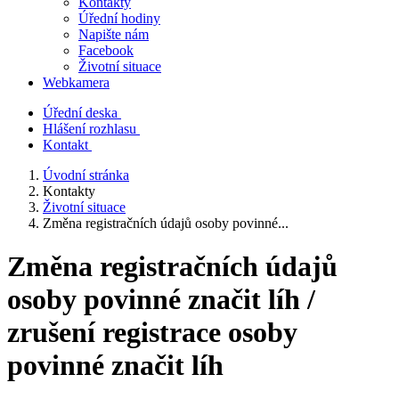
Kontakty
Úřední hodiny
Napište nám
Facebook
Životní situace
Webkamera
Úřední deska
Hlášení rozhlasu
Kontakt
Úvodní stránka
Kontakty
Životní situace
Změna registračních údajů osoby povinné...
Změna registračních údajů
osoby povinné značit líh /
zrušení registrace osoby
povinné značit líh