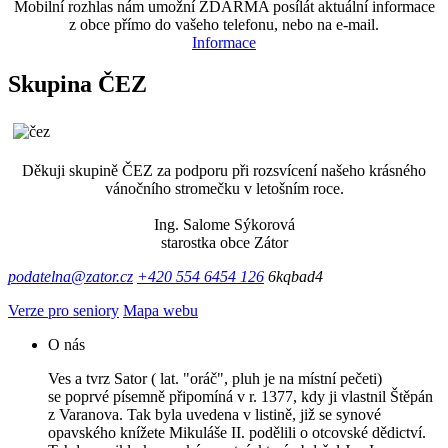
Mobilní rozhlas nám umožní ZDARMA posílát aktuální informace
z obce přímo do vašeho telefonu, nebo na e-mail.
Informace
Skupina ČEZ
Děkuji skupině ČEZ za podporu při rozsvícení našeho krásného
vánočního stromečku v letošním roce.
Ing. Salome Sýkorová
starostka obce Zátor
podatelna@zator.cz
+420 554 6454 126
6kqbad4
Verze pro seniory
Mapa webu
O nás
Ves a tvrz Sator ( lat. "oráč", pluh je na místní pečeti)
se poprvé písemně připomíná v r. 1377, kdy ji vlastnil Štěpán
z Varanova. Tak byla uvedena v listině, již se synové
opavského knížete Mikuláše II. podělili o otcovské dědictví.