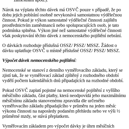
Nárok na výplatu těchto dávek má OSVČ pouze v případě, že po
dobu jejich pobírání osobně nevykonává samostatnou výdělečnou
činnost. Pokud je výkon samostatné výdělečné činnosti zajištěn
prostřednictvím zaměstnanců nebo spolupracujících osob, je tato
podmínka splněna. Výkon jiné než samostatné výdělečné činnosti
však poskytování těchto dávek z nemocenského pojištění nebrání.
O dávkách rozhoduje příslušná OSSZ/ PSSZ/ MSSZ. Žádost o
dávku uplatňuje OSVČ u místně příslušné OSSZ/ PSSZ/ MSSZ.
Výpočet dávek nemocenského pojištění
:
Nemocenské se stanoví z denního vyměřovacího základu, který se
zjistí tak, že se vyměřovací základ zjištěný z rozhodného období
vydělí počtem kalendářních dnů připadajících na rozhodné období.
Pokud OSVČ zaplatí pojistné na nemocenské pojištění z vyššího
měsíčního základu, část platby, která neodpovídá jeho maximálnímu
měsíčnímu základu stanovenému zpravidla dle určeného
vyměřovacího základu připadajícího v průměru na jeden měsíc
výkonu činnosti na naposledy podaném přehledu nebo ve výši ½
průměrné mzdy, se stává přeplatkem.
Vyměřovacím základem pro výpočet dávky je úhrn měsíčních