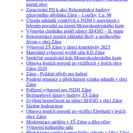
území obce
Zpracování PD k akci Rekonstrukce budovy
zdravotního střediska Zátor – Loučky, č.p. 98
Úhrada nákladů vzniklých u JSDH v souvislosti s
řešením povodní na území Moravskoslezského kraje
Výstavba chodníku podél silnice III⁄4585 – II. etapa
Rekonstrukce prostor základní školy a spolkového
života v obci Zátor
Vybavení ZŠ Zátor v rámci konektivity 2023
Materiální vybavení jeviště sálu KD Zátor
Společné poznávání krás Moravskoslezského kraje
Obnova lesních porostů po vichřicích v lesích obce
Zátor 2020
Zátor - Požární přívěs pro hašení
Posílení separace a předcházení vzniku odpadů v obci
Zátor
Pořízení vybavení pro JSDH Zátor
Bezbariérové úpravy budovy ZŠ Zátor
Zvýšení bezpečnosti na silnici III⁄4585 v obci Zátor
Sázíme budoucnost
Obnova lesních porostů po vichřici Eberhard v lesích
obce Zátor
Modernizace ateliéru v ZŠ Zátor a tělocvičny
Vybavení kulturního sálu
Předcházení vzniku komunálního odpadu v Obci Zátor