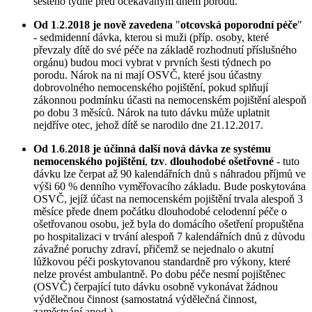
šestého týdne před očekávaným dnem porodu.
Od 1
.
2
.
2018 je nově zavedena
"
otcovská poporodní péče
"
- sedmidenní dávka, kterou si muži (příp. osoby, které
převzaly dítě do své péče na základě rozhodnutí příslušného
orgánu) budou moci vybrat v prvních šesti týdnech po
porodu. Nárok na ni mají OSVČ, které jsou účastny
dobrovolného nemocenského pojištění, pokud splňují
zákonnou podmínku účasti na nemocenském pojištění alespoň
po dobu 3 měsíců. Nárok na tuto dávku může uplatnit
nejdříve otec, jehož dítě se narodilo dne 21.12.2017.
Od 1
.
6
.
2018 je účinná další nová dávka ze systému
nemocenského pojištění
,
tzv
.
dlouhodobé ošetřovné
- tuto
dávku lze čerpat až 90 kalendářních dnů s náhradou příjmů ve
výši 60 % denního vyměřovacího základu. Bude poskytována
OSVČ, jejíž účast na nemocenském pojištění trvala alespoň 3
měsíce přede dnem počátku dlouhodobé celodenní péče o
ošetřovanou osobu, jež byla do domácího ošetření propuštěna
po hospitalizaci v trvání alespoň 7 kalendářních dnů z důvodu
závažné poruchy zdraví, přičemž se nejednalo o akutní
lůžkovou péči poskytovanou standardně pro výkony, které
nelze provést ambulantně. Po dobu péče nesmí pojištěnec
(OSVČ) čerpající tuto dávku osobně vykonávat žádnou
výdělečnou činnost (samostatná výdělečná činnost,
zaměstnání apod.).