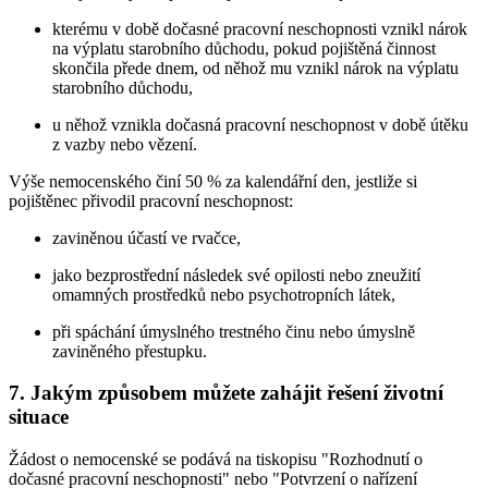
kterému v době dočasné pracovní neschopnosti vznikl nárok
na výplatu starobního důchodu, pokud pojištěná činnost
skončila přede dnem, od něhož mu vznikl nárok na výplatu
starobního důchodu,
u něhož vznikla dočasná pracovní neschopnost v době útěku
z vazby nebo vězení.
Výše nemocenského činí 50 % za kalendářní den, jestliže si
pojištěnec přivodil pracovní neschopnost:
zaviněnou účastí ve rvačce,
jako bezprostřední následek své opilosti nebo zneužití
omamných prostředků nebo psychotropních látek,
při spáchání úmyslného trestného činu nebo úmyslně
zaviněného přestupku.
7. Jakým způsobem můžete zahájit řešení životní
situace
Žádost o nemocenské se podává na tiskopisu "Rozhodnutí o
dočasné pracovní neschopnosti" nebo "Potvrzení o nařízení