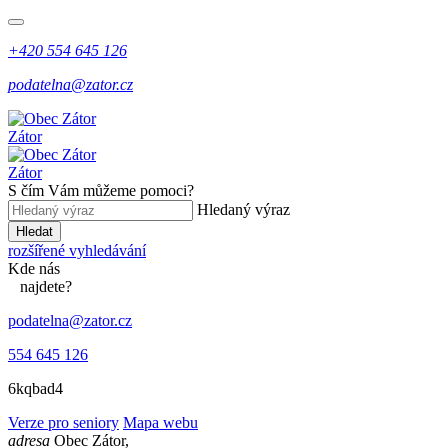
+420 554 645 126
podatelna@zator.cz
Zátor
Zátor
S čím Vám můžeme pomoci?
Hledaný výraz
Hledat
rozšířené vyhledávání
Kde
nás
najdete?
podatelna@zator.cz
554 645 126
6kqbad4
Verze pro seniory
Mapa webu
adresa
Obec Zátor,