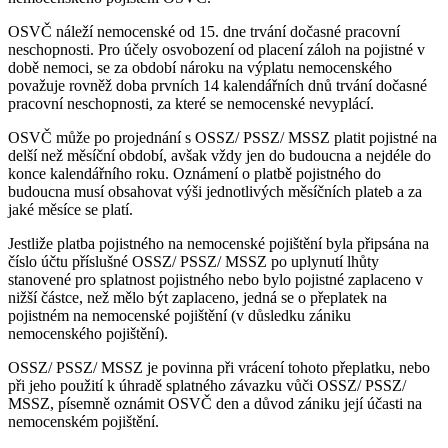
OSVČ náleží nemocenské od 15. dne trvání dočasné pracovní
neschopnosti. Pro účely osvobození od placení záloh na pojistné v
době nemoci, se za období nároku na výplatu nemocenského
považuje rovněž doba prvních 14 kalendářních dnů trvání dočasné
pracovní neschopnosti, za které se nemocenské nevyplácí.
OSVČ může po projednání s OSSZ/ PSSZ/ MSSZ platit pojistné na
delší než měsíční období, avšak vždy jen do budoucna a nejdéle do
konce kalendářního roku. Oznámení o platbě pojistného do
budoucna musí obsahovat výši jednotlivých měsíčních plateb a za
jaké měsíce se platí.
Jestliže platba pojistného na nemocenské pojištění byla připsána na
číslo účtu příslušné OSSZ/ PSSZ/ MSSZ po uplynutí lhůty
stanovené pro splatnost pojistného nebo bylo pojistné zaplaceno v
nižší částce, než mělo být zaplaceno, jedná se o přeplatek na
pojistném na nemocenské pojištění (v důsledku zániku
nemocenského pojištění).
OSSZ/ PSSZ/ MSSZ je povinna při vrácení tohoto přeplatku, nebo
při jeho použití k úhradě splatného závazku vůči OSSZ/ PSSZ/
MSSZ, písemně oznámit OSVČ den a důvod zániku její účasti na
nemocenském pojištění.