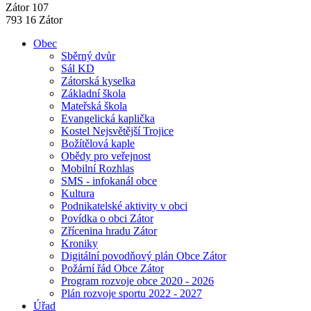
Zátor 107
793 16 Zátor
Obec
Sběrný dvůr
Sál KD
Zátorská kyselka
Základní škola
Mateřská škola
Evangelická kaplička
Kostel Nejsvětější Trojice
Božítělová kaple
Obědy pro veřejnost
Mobilní Rozhlas
SMS - infokanál obce
Kultura
Podnikatelské aktivity v obci
Povídka o obci Zátor
Zřícenina hradu Zátor
Kroniky
Digitální povodňový plán Obce Zátor
Požární řád Obce Zátor
Program rozvoje obce 2020 - 2026
Plán rozvoje sportu 2022 - 2027
Úřad