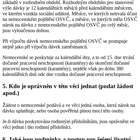
základů v rozhodném období. Rozhodným obdobím pro stanovení
výše dávky je 12 kalendářních měsíců před kalendářním měsícem,
ve kterém vznikla sociální událost. Měsíce, ve kterých netrvala účast
na nemocenském pojištění OSVČ, a měsíce, ve kterých měla OSVČ
nárok na dávku z nemocenského pojištění OSVČ po celý měsíc,
jsou vyloučenou dobou.
Při výpočtu dávek nemocenského pojištění OSVČ se postupuje
stejně jako při výpočtu dávek zaměstnanců.
Nemocenské se poskytuje za kalendářní dny, a to od 15. dne trvání
dočasné pracovní neschopnosti (karantény) do skončení dočasné
pracovní neschopnosti (karantény), nejdéle však po dobu 380
kalendářních dnů ode dne vzniku dočasné pracovní neschopnosti.
5. Kdo je oprávněn v této věci jednat (podat žádost
apod.)
Žádost o nemocenské podává a ve věci jedná osoba, která nárok na
dávku uplatňuje, nebo osoba pověřená plnou mocí této osoby.
Je-li dávka poskytována rodinným příslušníkům, jsou oprávněni ve
věci jednat i tito rodinní příslušníci.
6. Jaké jsou podmínky a postup pro řešení životní