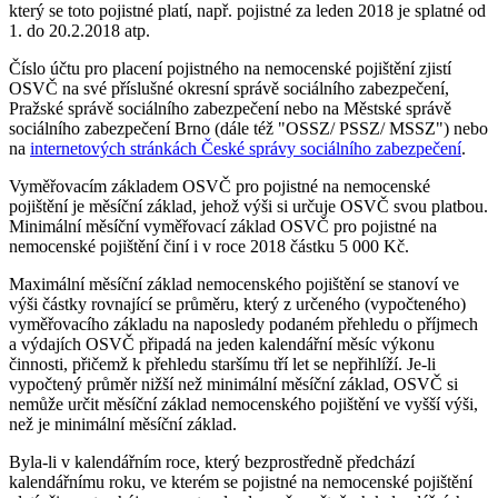
který se toto pojistné platí, např. pojistné za leden 2018 je splatné od
1. do 20.2.2018 atp.
Číslo účtu pro placení pojistného na nemocenské pojištění zjistí
OSVČ na své příslušné okresní správě sociálního zabezpečení,
Pražské správě sociálního zabezpečení nebo na Městské správě
sociálního zabezpečení Brno (dále též "OSSZ/ PSSZ/ MSSZ") nebo
na
internetových stránkách České správy sociálního zabezpečení
.
Vyměřovacím základem OSVČ pro pojistné na nemocenské
pojištění je měsíční základ, jehož výši si určuje OSVČ svou platbou.
Minimální měsíční vyměřovací základ OSVČ pro pojistné na
nemocenské pojištění činí i v roce 2018 částku 5 000 Kč.
Maximální měsíční základ nemocenského pojištění se stanoví ve
výši částky rovnající se průměru, který z určeného (vypočteného)
vyměřovacího základu na naposledy podaném přehledu o příjmech
a výdajích OSVČ připadá na jeden kalendářní měsíc výkonu
činnosti, přičemž k přehledu staršímu tří let se nepřihlíží. Je-li
vypočtený průměr nižší než minimální měsíční základ, OSVČ si
nemůže určit měsíční základ nemocenského pojištění ve vyšší výši,
než je minimální měsíční základ.
Byla-li v kalendářním roce, který bezprostředně předchází
kalendářnímu roku, ve kterém se pojistné na nemocenské pojištění