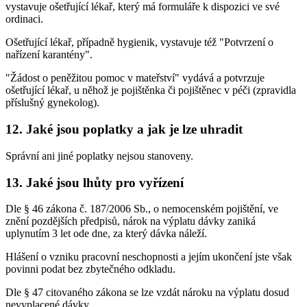
vystavuje ošetřující lékař, který má formuláře k dispozici ve své
ordinaci.
Ošetřující lékař, případně hygienik, vystavuje též "Potvrzení o
nařízení karantény".
"Žádost o peněžitou pomoc v mateřství" vydává a potvrzuje
ošetřující lékař, u něhož je pojištěnka či pojištěnec v péči (zpravidla
příslušný gynekolog).
12. Jaké jsou poplatky a jak je lze uhradit
Správní ani jiné poplatky nejsou stanoveny.
13. Jaké jsou lhůty pro vyřízení
Dle § 46 zákona č. 187/2006 Sb., o nemocenském pojištění, ve
znění pozdějších předpisů, nárok na výplatu dávky zaniká
uplynutím 3 let ode dne, za který dávka náleží.
Hlášení o vzniku pracovní neschopnosti a jejím ukončení jste však
povinni podat bez zbytečného odkladu.
Dle § 47 citovaného zákona se lze vzdát nároku na výplatu dosud
nevyplacené dávky.