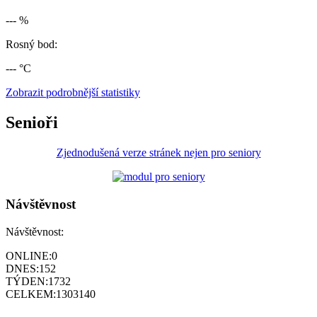
--- %
Rosný bod:
--- °C
Zobrazit podrobnější statistiky
Senioři
Zjednodušená verze stránek nejen pro seniory
Návštěvnost
Návštěvnost:
ONLINE:
0
DNES:
152
TÝDEN:
1732
CELKEM:
1303140