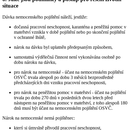
situace
Dávka nemocenského pojištění náleží, jestliže:
dočasná pracovní neschopnost, karanténa a peněžitá pomoc v
mateřství vznikla v době pojištění nebo po skončení pojištění
v ochranné lhůtě,
nárok na dávku byl uplatněn předepsaným způsobem,
samostatná výdělečná činnost není vykonávána osobně po
dobu nároku na dávku,
pro nárok na nemocenské - účast na nemocenském pojištění
OSVČ trvala alespoň po dobu 3 měsíců bezprostředně
předcházejících dni vzniku pracovní neschopnosti,
pro nárok na peněžitou pomoc v mateřství - účast na pojištění
trvala po dobu 270 dnů v posledních dvou letech před
nástupem na peněžitou pomoc v mateřství, z toho alespoň 180
dnů musí být účast na nemocenském pojištění OSVČ.
Nárok na nemocenské nemá pojištěnec:
který si úmyslně přivodil pracovní neschopnost,