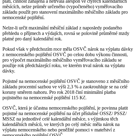
platí, činnost zahájena a netrvala alespoň ve čtyřech kalendářních
měsících, nelze průměr určeného (vypočteného) vyměřovacího
základu použít pro stanovení maximálního měsíčního základu pro
nemocenské pojištění.
Nelze-li určit maximální měsíční základ z naposledy podaného
přehledu o příjmech a výdajích, rovná se polovině průměrné mzdy
platné pro daný kalendářní rok.
Pokud však v předchozím roce měla OSVČ nárok na výplatu dávky
z nemocenského pojištění OSVČ po celou dobu výkonu činnosti,
pro výpočet maximálního měsíčního vyměřovacího základu se
použije rok předcházející roku, ve kterém trval nárok na výplatu
dávky.
Pojistné na nemocenské pojištění OSVČ je stanoveno z měsíčního
základu procentní sazbou ve výši 2,3 % a zaokrouhluje se na celé
koruny směrem nahoru. Pro rok 2018 činí minimální platba
pojistného na nemocenské pojištění 115 Kč.
OSVČ, která je účastna nemocenského pojištění, je povinna platit
pojistné na nemocenské pojištění na účet příslušné OSSZ/ PSSZ/
MSSZ na jednotlivé celé kalendářní měsíce, s výjimkou těch
kalendářních měsíců, ve kterých po celý měsíc měla nárok na
výplatu nemocenského nebo peněžité pomoci v mateřství z
nemocenského pojištění OSVČ.