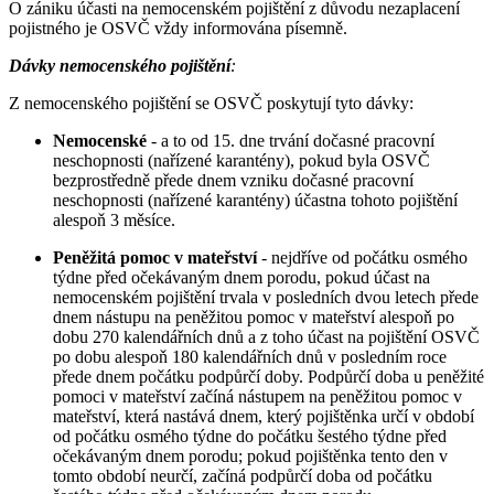
O zániku účasti na nemocenském pojištění z důvodu nezaplacení
pojistného je OSVČ vždy informována písemně.
Dávky nemocenského pojištění
:
Z nemocenského pojištění se OSVČ poskytují tyto dávky:
Nemocenské
- a to od 15. dne trvání dočasné pracovní
neschopnosti (nařízené karantény), pokud byla OSVČ
bezprostředně přede dnem vzniku dočasné pracovní
neschopnosti (nařízené karantény) účastna tohoto pojištění
alespoň 3 měsíce.
Peněžitá pomoc v mateřství
- nejdříve od počátku osmého
týdne před očekávaným dnem porodu, pokud účast na
nemocenském pojištění trvala v posledních dvou letech přede
dnem nástupu na peněžitou pomoc v mateřství alespoň po
dobu 270 kalendářních dnů a z toho účast na pojištění OSVČ
po dobu alespoň 180 kalendářních dnů v posledním roce
přede dnem počátku podpůrčí doby. Podpůrčí doba u peněžité
pomoci v mateřství začíná nástupem na peněžitou pomoc v
mateřství, která nastává dnem, který pojištěnka určí v období
od počátku osmého týdne do počátku šestého týdne před
očekávaným dnem porodu; pokud pojištěnka tento den v
tomto období neurčí, začíná podpůrčí doba od počátku