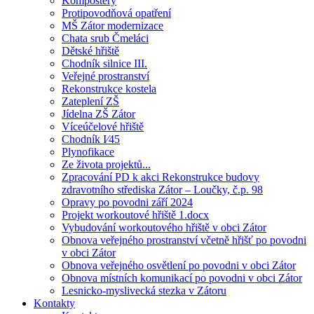
Kompostéry
Protipovodňová opatření
MŠ Zátor modernizace
Chata srub Čmeláci
Dětské hřiště
Chodník silnice III.
Veřejné prostranství
Rekonstrukce kostela
Zateplení ZŠ
Jídelna ZŠ Zátor
Víceúčelové hřiště
Chodník I⁄45
Plynofikace
Ze života projektů...
Zpracování PD k akci Rekonstrukce budovy
zdravotního střediska Zátor – Loučky, č.p. 98
Opravy po povodni září 2024
Projekt workoutové hřiště 1.docx
Vybudování workoutového hřiště v obci Zátor
Obnova veřejného prostranství včetně hřišť po povodni
v obci Zátor
Obnova veřejného osvětlení po povodni v obci Zátor
Obnova místních komunikací po povodni v obci Zátor
Lesnicko-myslivecká stezka v Zátoru
Kontakty