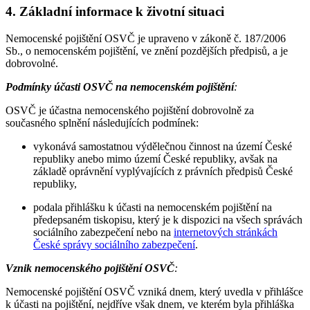
4. Základní informace k životní situaci
Nemocenské pojištění OSVČ je upraveno v zákoně č. 187/2006
Sb., o nemocenském pojištění, ve znění pozdějších předpisů, a je
dobrovolné.
Podmínky účasti OSVČ na nemocenském pojištění
:
OSVČ je účastna nemocenského pojištění dobrovolně za
současného splnění následujících podmínek:
vykonává samostatnou výdělečnou činnost na území České
republiky anebo mimo území České republiky, avšak na
základě oprávnění vyplývajících z právních předpisů České
republiky,
podala přihlášku k účasti na nemocenském pojištění na
předepsaném tiskopisu, který je k dispozici na všech správách
sociálního zabezpečení nebo na
internetových stránkách
České správy sociálního zabezpečení
.
Vznik nemocenského pojištění OSVČ
:
Nemocenské pojištění OSVČ vzniká dnem, který uvedla v přihlášce
k účasti na pojištění, nejdříve však dnem, ve kterém byla přihláška