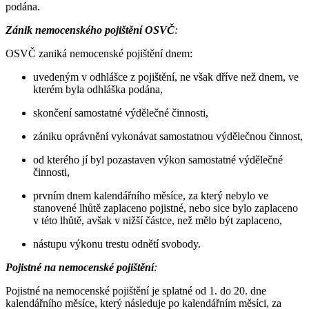
podána.
Zánik nemocenského pojištění OSVČ
:
OSVČ zaniká nemocenské pojištění dnem:
uvedeným v odhlášce z pojištění, ne však dříve než dnem, ve
kterém byla odhláška podána,
skončení samostatné výdělečné činnosti,
zániku oprávnění vykonávat samostatnou výdělečnou činnost,
od kterého jí byl pozastaven výkon samostatné výdělečné
činnosti,
prvním dnem kalendářního měsíce, za který nebylo ve
stanovené lhůtě zaplaceno pojistné, nebo sice bylo zaplaceno
v této lhůtě, avšak v nižší částce, než mělo být zaplaceno,
nástupu výkonu trestu odnětí svobody.
Pojistné na nemocenské pojištění
:
Pojistné na nemocenské pojištění je splatné od 1. do 20. dne
kalendářního měsíce, který následuje po kalendářním měsíci, za