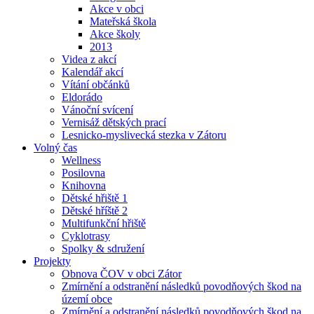
Akce v obci
Mateřská škola
Akce školy
2013
Videa z akcí
Kalendář akcí
Vítání občánků
Eldorádo
Vánoční svícení
Vernisáž dětských prací
Lesnicko-myslivecká stezka v Zátoru
Volný čas
Wellness
Posilovna
Knihovna
Dětské hřiště 1
Dětské hříště 2
Multifunkční hřiště
Cyklotrasy
Spolky & sdružení
Projekty
Obnova ČOV v obci Zátor
Zmírnění a odstranění následků povodňových škod na
území obce
Zmírnění a odstranění následků povodňových škod na