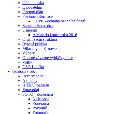
Úřední deska
E-podatelna
Územní plán
Povinné informace
GDPR - ochrana osobních údajů
Zastupitelstvo obce
Usnesení
Archiv do konce roku 2016
Organizační struktura
Bytová politika
Mikroregion Krnovsko
Výbory
Obecně závazné vyhlášky obce
Volby
DSO Loučka
Události v obci
Rezervace sálu
Aktuality
Hlášení rozhlasu
Zpravodaj
FOTO - Zonerama
Naše obec
Zonerama
Povodně
Fotografie