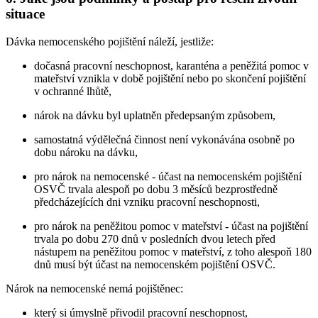
situace
Dávka nemocenského pojištění náleží, jestliže:
dočasná pracovní neschopnost, karanténa a peněžitá pomoc v
mateřství vznikla v době pojištění nebo po skončení pojištění
v ochranné lhůtě,
nárok na dávku byl uplatněn předepsaným způsobem,
samostatná výdělečná činnost není vykonávána osobně po
dobu nároku na dávku,
pro nárok na nemocenské - účast na nemocenském pojištění
OSVČ trvala alespoň po dobu 3 měsíců bezprostředně
předcházejících dni vzniku pracovní neschopnosti,
pro nárok na peněžitou pomoc v mateřství - účast na pojištění
trvala po dobu 270 dnů v posledních dvou letech před
nástupem na peněžitou pomoc v mateřství, z toho alespoň 180
dnů musí být účast na nemocenském pojištění OSVČ.
Nárok na nemocenské nemá pojištěnec:
který si úmyslně přivodil pracovní neschopnost,