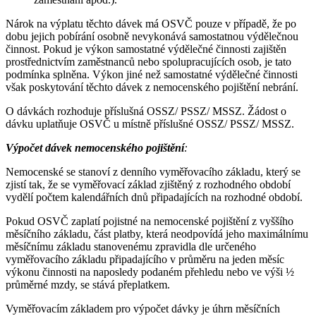
Nárok na výplatu těchto dávek má OSVČ pouze v případě, že po
dobu jejich pobírání osobně nevykonává samostatnou výdělečnou
činnost. Pokud je výkon samostatné výdělečné činnosti zajištěn
prostřednictvím zaměstnanců nebo spolupracujících osob, je tato
podmínka splněna. Výkon jiné než samostatné výdělečné činnosti
však poskytování těchto dávek z nemocenského pojištění nebrání.
O dávkách rozhoduje příslušná OSSZ/ PSSZ/ MSSZ. Žádost o
dávku uplatňuje OSVČ u místně příslušné OSSZ/ PSSZ/ MSSZ.
Výpočet dávek nemocenského pojištění
:
Nemocenské se stanoví z denního vyměřovacího základu, který se
zjistí tak, že se vyměřovací základ zjištěný z rozhodného období
vydělí počtem kalendářních dnů připadajících na rozhodné období.
Pokud OSVČ zaplatí pojistné na nemocenské pojištění z vyššího
měsíčního základu, část platby, která neodpovídá jeho maximálnímu
měsíčnímu základu stanovenému zpravidla dle určeného
vyměřovacího základu připadajícího v průměru na jeden měsíc
výkonu činnosti na naposledy podaném přehledu nebo ve výši ½
průměrné mzdy, se stává přeplatkem.
Vyměřovacím základem pro výpočet dávky je úhrn měsíčních