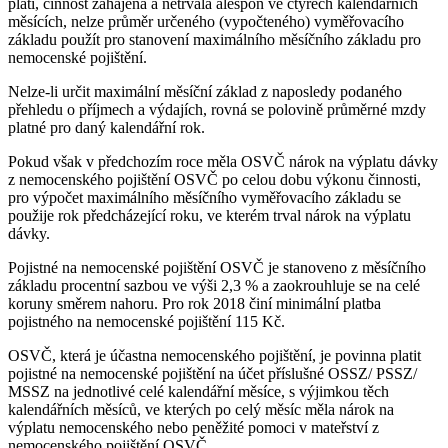
platí, činnost zahájena a netrvala alespoň ve čtyřech kalendářních
měsících, nelze průměr určeného (vypočteného) vyměřovacího
základu použít pro stanovení maximálního měsíčního základu pro
nemocenské pojištění.
Nelze-li určit maximální měsíční základ z naposledy podaného
přehledu o příjmech a výdajích, rovná se polovině průměrné mzdy
platné pro daný kalendářní rok.
Pokud však v předchozím roce měla OSVČ nárok na výplatu dávky
z nemocenského pojištění OSVČ po celou dobu výkonu činnosti,
pro výpočet maximálního měsíčního vyměřovacího základu se
použije rok předcházející roku, ve kterém trval nárok na výplatu
dávky.
Pojistné na nemocenské pojištění OSVČ je stanoveno z měsíčního
základu procentní sazbou ve výši 2,3 % a zaokrouhluje se na celé
koruny směrem nahoru. Pro rok 2018 činí minimální platba
pojistného na nemocenské pojištění 115 Kč.
OSVČ, která je účastna nemocenského pojištění, je povinna platit
pojistné na nemocenské pojištění na účet příslušné OSSZ/ PSSZ/
MSSZ na jednotlivé celé kalendářní měsíce, s výjimkou těch
kalendářních měsíců, ve kterých po celý měsíc měla nárok na
výplatu nemocenského nebo peněžité pomoci v mateřství z
nemocenského pojištění OSVČ.