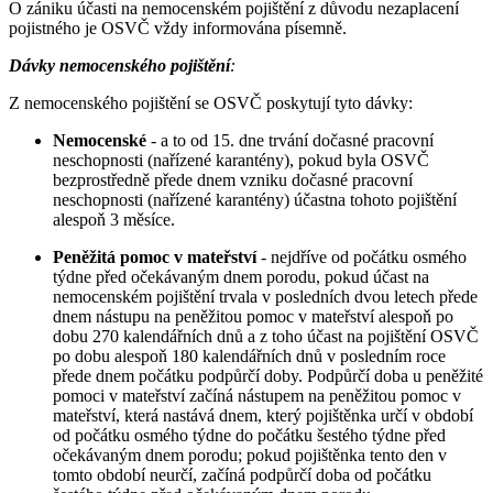
O zániku účasti na nemocenském pojištění z důvodu nezaplacení
pojistného je OSVČ vždy informována písemně.
Dávky nemocenského pojištění
:
Z nemocenského pojištění se OSVČ poskytují tyto dávky:
Nemocenské
- a to od 15. dne trvání dočasné pracovní
neschopnosti (nařízené karantény), pokud byla OSVČ
bezprostředně přede dnem vzniku dočasné pracovní
neschopnosti (nařízené karantény) účastna tohoto pojištění
alespoň 3 měsíce.
Peněžitá pomoc v mateřství
- nejdříve od počátku osmého
týdne před očekávaným dnem porodu, pokud účast na
nemocenském pojištění trvala v posledních dvou letech přede
dnem nástupu na peněžitou pomoc v mateřství alespoň po
dobu 270 kalendářních dnů a z toho účast na pojištění OSVČ
po dobu alespoň 180 kalendářních dnů v posledním roce
přede dnem počátku podpůrčí doby. Podpůrčí doba u peněžité
pomoci v mateřství začíná nástupem na peněžitou pomoc v
mateřství, která nastává dnem, který pojištěnka určí v období
od počátku osmého týdne do počátku šestého týdne před
očekávaným dnem porodu; pokud pojištěnka tento den v
tomto období neurčí, začíná podpůrčí doba od počátku