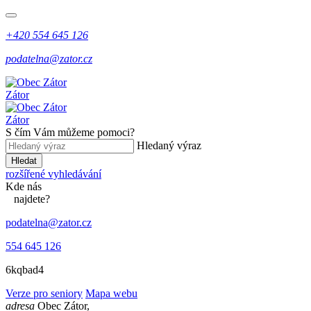
+420 554 645 126
podatelna@zator.cz
Zátor
Zátor
S čím Vám můžeme pomoci?
Hledaný výraz
Hledat
rozšířené vyhledávání
Kde
nás
najdete?
podatelna@zator.cz
554 645 126
6kqbad4
Verze pro seniory
Mapa webu
adresa
Obec Zátor,