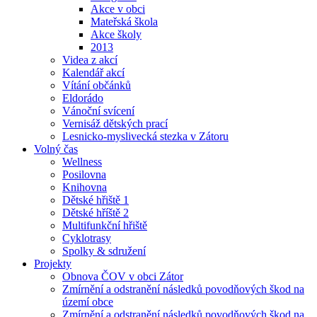
Akce v obci
Mateřská škola
Akce školy
2013
Videa z akcí
Kalendář akcí
Vítání občánků
Eldorádo
Vánoční svícení
Vernisáž dětských prací
Lesnicko-myslivecká stezka v Zátoru
Volný čas
Wellness
Posilovna
Knihovna
Dětské hřiště 1
Dětské hříště 2
Multifunkční hřiště
Cyklotrasy
Spolky & sdružení
Projekty
Obnova ČOV v obci Zátor
Zmírnění a odstranění následků povodňových škod na
území obce
Zmírnění a odstranění následků povodňových škod na