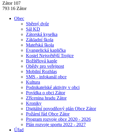
Zátor 107
793 16 Zátor
Obec
Sběrný dvůr
Sál KD
Zátorská kyselka
Základní škola
Mateřská škola
Evangelická kaplička
Kostel Nejsvětější Trojice
Božítělová kaple
Obědy pro veřejnost
Mobilní Rozhlas
SMS - infokanál obce
Kultura
Podnikatelské aktivity v obci
Povídka o obci Zátor
Zřícenina hradu Zátor
Kroniky
Digitální povodňový plán Obce Zátor
Požární řád Obce Zátor
Program rozvoje obce 2020 - 2026
Plán rozvoje sportu 2022 - 2027
Úřad