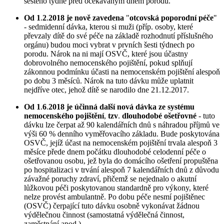
šestého týdne před očekávaným dnem porodu.
Od 1
.
2
.
2018 je nově zavedena
"
otcovská poporodní péče
"
- sedmidenní dávka, kterou si muži (příp. osoby, které
převzaly dítě do své péče na základě rozhodnutí příslušného
orgánu) budou moci vybrat v prvních šesti týdnech po
porodu. Nárok na ni mají OSVČ, které jsou účastny
dobrovolného nemocenského pojištění, pokud splňují
zákonnou podmínku účasti na nemocenském pojištění alespoň
po dobu 3 měsíců. Nárok na tuto dávku může uplatnit
nejdříve otec, jehož dítě se narodilo dne 21.12.2017.
Od 1
.
6
.
2018 je účinná další nová dávka ze systému
nemocenského pojištění
,
tzv
.
dlouhodobé ošetřovné
- tuto
dávku lze čerpat až 90 kalendářních dnů s náhradou příjmů ve
výši 60 % denního vyměřovacího základu. Bude poskytována
OSVČ, jejíž účast na nemocenském pojištění trvala alespoň 3
měsíce přede dnem počátku dlouhodobé celodenní péče o
ošetřovanou osobu, jež byla do domácího ošetření propuštěna
po hospitalizaci v trvání alespoň 7 kalendářních dnů z důvodu
závažné poruchy zdraví, přičemž se nejednalo o akutní
lůžkovou péči poskytovanou standardně pro výkony, které
nelze provést ambulantně. Po dobu péče nesmí pojištěnec
(OSVČ) čerpající tuto dávku osobně vykonávat žádnou
výdělečnou činnost (samostatná výdělečná činnost,
zaměstnání apod.).