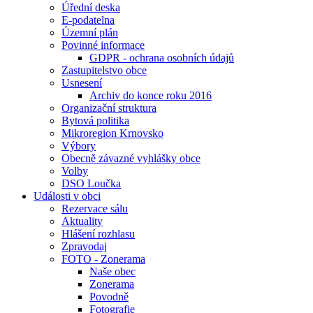
Úřední deska
E-podatelna
Územní plán
Povinné informace
GDPR - ochrana osobních údajů
Zastupitelstvo obce
Usnesení
Archiv do konce roku 2016
Organizační struktura
Bytová politika
Mikroregion Krnovsko
Výbory
Obecně závazné vyhlášky obce
Volby
DSO Loučka
Události v obci
Rezervace sálu
Aktuality
Hlášení rozhlasu
Zpravodaj
FOTO - Zonerama
Naše obec
Zonerama
Povodně
Fotografie