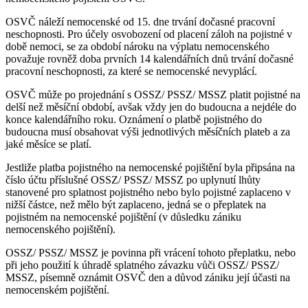
OSVČ náleží nemocenské od 15. dne trvání dočasné pracovní
neschopnosti. Pro účely osvobození od placení záloh na pojistné v
době nemoci, se za období nároku na výplatu nemocenského
považuje rovněž doba prvních 14 kalendářních dnů trvání dočasné
pracovní neschopnosti, za které se nemocenské nevyplácí.
OSVČ může po projednání s OSSZ/ PSSZ/ MSSZ platit pojistné na
delší než měsíční období, avšak vždy jen do budoucna a nejdéle do
konce kalendářního roku. Oznámení o platbě pojistného do
budoucna musí obsahovat výši jednotlivých měsíčních plateb a za
jaké měsíce se platí.
Jestliže platba pojistného na nemocenské pojištění byla připsána na
číslo účtu příslušné OSSZ/ PSSZ/ MSSZ po uplynutí lhůty
stanovené pro splatnost pojistného nebo bylo pojistné zaplaceno v
nižší částce, než mělo být zaplaceno, jedná se o přeplatek na
pojistném na nemocenské pojištění (v důsledku zániku
nemocenského pojištění).
OSSZ/ PSSZ/ MSSZ je povinna při vrácení tohoto přeplatku, nebo
při jeho použití k úhradě splatného závazku vůči OSSZ/ PSSZ/
MSSZ, písemně oznámit OSVČ den a důvod zániku její účasti na
nemocenském pojištění.