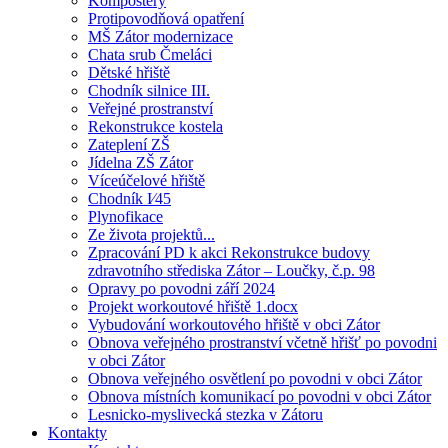
Kompostéry
Protipovodňová opatření
MŠ Zátor modernizace
Chata srub Čmeláci
Dětské hřiště
Chodník silnice III.
Veřejné prostranství
Rekonstrukce kostela
Zateplení ZŠ
Jídelna ZŠ Zátor
Víceúčelové hřiště
Chodník I⁄45
Plynofikace
Ze života projektů...
Zpracování PD k akci Rekonstrukce budovy
zdravotního střediska Zátor – Loučky, č.p. 98
Opravy po povodni září 2024
Projekt workoutové hřiště 1.docx
Vybudování workoutového hřiště v obci Zátor
Obnova veřejného prostranství včetně hřišť po povodni
v obci Zátor
Obnova veřejného osvětlení po povodni v obci Zátor
Obnova místních komunikací po povodni v obci Zátor
Lesnicko-myslivecká stezka v Zátoru
Kontakty