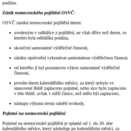
podána.
Zánik nemocenského pojištění OSVČ
:
OSVČ zaniká nemocenské pojištění dnem:
uvedeným v odhlášce z pojištění, ne však dříve než dnem, ve
kterém byla odhláška podána,
skončení samostatné výdělečné činnosti,
zániku oprávnění vykonávat samostatnou výdělečnou činnost,
od kterého jí byl pozastaven výkon samostatné výdělečné
činnosti,
prvním dnem kalendářního měsíce, za který nebylo ve
stanovené lhůtě zaplaceno pojistné, nebo sice bylo zaplaceno
v této lhůtě, avšak v nižší částce, než mělo být zaplaceno,
nástupu výkonu trestu odnětí svobody.
Pojistné na nemocenské pojištění
:
Pojistné na nemocenské pojištění je splatné od 1. do 20. dne
kalendářního měsíce, který následuje po kalendářním měsíci, za