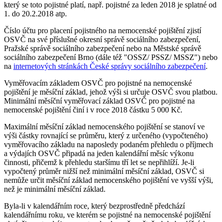
který se toto pojistné platí, např. pojistné za leden 2018 je splatné od
1. do 20.2.2018 atp.
Číslo účtu pro placení pojistného na nemocenské pojištění zjistí
OSVČ na své příslušné okresní správě sociálního zabezpečení,
Pražské správě sociálního zabezpečení nebo na Městské správě
sociálního zabezpečení Brno (dále též "OSSZ/ PSSZ/ MSSZ") nebo
na
internetových stránkách České správy sociálního zabezpečení
.
Vyměřovacím základem OSVČ pro pojistné na nemocenské
pojištění je měsíční základ, jehož výši si určuje OSVČ svou platbou.
Minimální měsíční vyměřovací základ OSVČ pro pojistné na
nemocenské pojištění činí i v roce 2018 částku 5 000 Kč.
Maximální měsíční základ nemocenského pojištění se stanoví ve
výši částky rovnající se průměru, který z určeného (vypočteného)
vyměřovacího základu na naposledy podaném přehledu o příjmech
a výdajích OSVČ připadá na jeden kalendářní měsíc výkonu
činnosti, přičemž k přehledu staršímu tří let se nepřihlíží. Je-li
vypočtený průměr nižší než minimální měsíční základ, OSVČ si
nemůže určit měsíční základ nemocenského pojištění ve vyšší výši,
než je minimální měsíční základ.
Byla-li v kalendářním roce, který bezprostředně předchází
kalendářnímu roku, ve kterém se pojistné na nemocenské pojištění