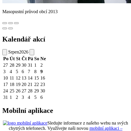
Masopustní průvod obcí 2013
Kalendář akcí
Srpen
2026
Po
Út
St
Čt
Pá
So
Ne
27
28
29
30
31
1
2
3
4
5
6
7
8
9
10
11
12
13
14
15
16
17
18
19
20
21
22
23
24
25
26
27
28
29
30
31
1
2
3
4
5
6
Mobilní aplikace
Sledujte informace z našeho webu na svých
chytrých telefonech. Využívejte naši novou
mobilní aplikaci –