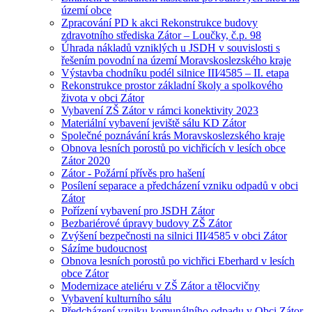
území obce
Zpracování PD k akci Rekonstrukce budovy
zdravotního střediska Zátor – Loučky, č.p. 98
Úhrada nákladů vzniklých u JSDH v souvislosti s
řešením povodní na území Moravskoslezského kraje
Výstavba chodníku podél silnice III⁄4585 – II. etapa
Rekonstrukce prostor základní školy a spolkového
života v obci Zátor
Vybavení ZŠ Zátor v rámci konektivity 2023
Materiální vybavení jeviště sálu KD Zátor
Společné poznávání krás Moravskoslezského kraje
Obnova lesních porostů po vichřicích v lesích obce
Zátor 2020
Zátor - Požární přívěs pro hašení
Posílení separace a předcházení vzniku odpadů v obci
Zátor
Pořízení vybavení pro JSDH Zátor
Bezbariérové úpravy budovy ZŠ Zátor
Zvýšení bezpečnosti na silnici III⁄4585 v obci Zátor
Sázíme budoucnost
Obnova lesních porostů po vichřici Eberhard v lesích
obce Zátor
Modernizace ateliéru v ZŠ Zátor a tělocvičny
Vybavení kulturního sálu
Předcházení vzniku komunálního odpadu v Obci Zátor