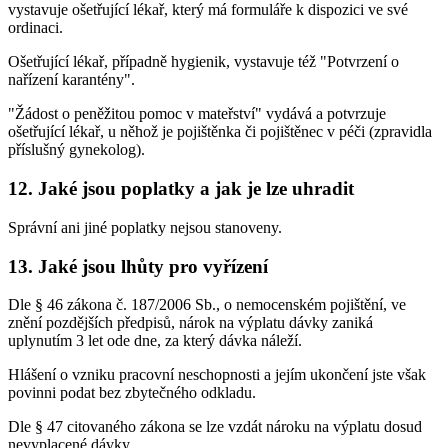
vystavuje ošetřující lékař, který má formuláře k dispozici ve své
ordinaci.
Ošetřující lékař, případně hygienik, vystavuje též "Potvrzení o
nařízení karantény".
"Žádost o peněžitou pomoc v mateřství" vydává a potvrzuje
ošetřující lékař, u něhož je pojištěnka či pojištěnec v péči (zpravidla
příslušný gynekolog).
12. Jaké jsou poplatky a jak je lze uhradit
Správní ani jiné poplatky nejsou stanoveny.
13. Jaké jsou lhůty pro vyřízení
Dle § 46 zákona č. 187/2006 Sb., o nemocenském pojištění, ve
znění pozdějších předpisů, nárok na výplatu dávky zaniká
uplynutím 3 let ode dne, za který dávka náleží.
Hlášení o vzniku pracovní neschopnosti a jejím ukončení jste však
povinni podat bez zbytečného odkladu.
Dle § 47 citovaného zákona se lze vzdát nároku na výplatu dosud
nevyplacené dávky.