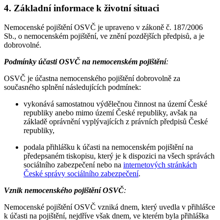
4. Základní informace k životní situaci
Nemocenské pojištění OSVČ je upraveno v zákoně č. 187/2006
Sb., o nemocenském pojištění, ve znění pozdějších předpisů, a je
dobrovolné.
Podmínky účasti OSVČ na nemocenském pojištění
:
OSVČ je účastna nemocenského pojištění dobrovolně za
současného splnění následujících podmínek:
vykonává samostatnou výdělečnou činnost na území České
republiky anebo mimo území České republiky, avšak na
základě oprávnění vyplývajících z právních předpisů České
republiky,
podala přihlášku k účasti na nemocenském pojištění na
předepsaném tiskopisu, který je k dispozici na všech správách
sociálního zabezpečení nebo na
internetových stránkách
České správy sociálního zabezpečení
.
Vznik nemocenského pojištění OSVČ
:
Nemocenské pojištění OSVČ vzniká dnem, který uvedla v přihlášce
k účasti na pojištění, nejdříve však dnem, ve kterém byla přihláška