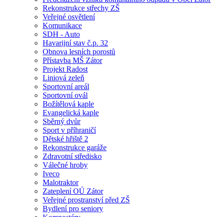
Rekonstrukce střechy ZŠ
Veřejné osvětlení
Komunikace
SDH - Auto
Havarijní stav č.p. 32
Obnova lesních porostů
Přístavba MŠ Zátor
Projekt Radost
Liniová zeleň
Sportovní areál
Sportovní ovál
Božítělová kaple
Evangelická kaple
Sběrný dvůr
Sport v příhraničí
Dětské hřiště 2
Rekonstrukce garáže
Zdravotní středisko
Válečné hroby
Iveco
Malotraktor
Zateplení OÚ Zátor
Veřejné prostranství před ZŠ
Bydlení pro seniory