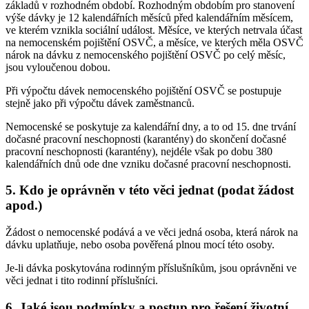
základů v rozhodném období. Rozhodným obdobím pro stanovení
výše dávky je 12 kalendářních měsíců před kalendářním měsícem,
ve kterém vznikla sociální událost. Měsíce, ve kterých netrvala účast
na nemocenském pojištění OSVČ, a měsíce, ve kterých měla OSVČ
nárok na dávku z nemocenského pojištění OSVČ po celý měsíc,
jsou vyloučenou dobou.
Při výpočtu dávek nemocenského pojištění OSVČ se postupuje
stejně jako při výpočtu dávek zaměstnanců.
Nemocenské se poskytuje za kalendářní dny, a to od 15. dne trvání
dočasné pracovní neschopnosti (karantény) do skončení dočasné
pracovní neschopnosti (karantény), nejdéle však po dobu 380
kalendářních dnů ode dne vzniku dočasné pracovní neschopnosti.
5. Kdo je oprávněn v této věci jednat (podat žádost
apod.)
Žádost o nemocenské podává a ve věci jedná osoba, která nárok na
dávku uplatňuje, nebo osoba pověřená plnou mocí této osoby.
Je-li dávka poskytována rodinným příslušníkům, jsou oprávněni ve
věci jednat i tito rodinní příslušníci.
6. Jaké jsou podmínky a postup pro řešení životní