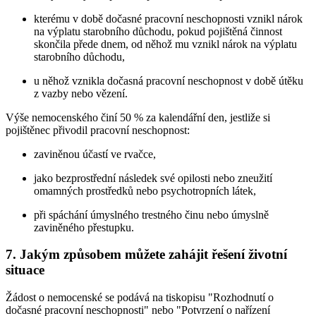
kterému v době dočasné pracovní neschopnosti vznikl nárok
na výplatu starobního důchodu, pokud pojištěná činnost
skončila přede dnem, od něhož mu vznikl nárok na výplatu
starobního důchodu,
u něhož vznikla dočasná pracovní neschopnost v době útěku
z vazby nebo vězení.
Výše nemocenského činí 50 % za kalendářní den, jestliže si
pojištěnec přivodil pracovní neschopnost:
zaviněnou účastí ve rvačce,
jako bezprostřední následek své opilosti nebo zneužití
omamných prostředků nebo psychotropních látek,
při spáchání úmyslného trestného činu nebo úmyslně
zaviněného přestupku.
7. Jakým způsobem můžete zahájit řešení životní
situace
Žádost o nemocenské se podává na tiskopisu "Rozhodnutí o
dočasné pracovní neschopnosti" nebo "Potvrzení o nařízení