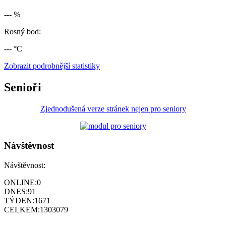
--- %
Rosný bod:
--- °C
Zobrazit podrobnější statistiky
Senioři
Zjednodušená verze stránek nejen pro seniory
Návštěvnost
Návštěvnost:
ONLINE:
0
DNES:
91
TÝDEN:
1671
CELKEM:
1303079