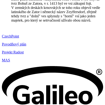
tvrz Bohuš ze Zatora, v r. 1413 byl ve vsi zákupní fojt.
V zemských deskách krnovských se toho roku objevil vedle
latinského de Zator i německý název Zeyffersdorf, zřejmě
tehdy tvrz a "dolní" ves splynuly s "horní" vsí jako jeden
majetek, pro který se setrvačností užívalo obou názvů.
CzechPoint
Povodňový plán
Projekt Radost
MAS