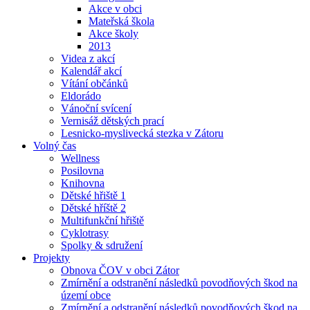
Akce v obci
Mateřská škola
Akce školy
2013
Videa z akcí
Kalendář akcí
Vítání občánků
Eldorádo
Vánoční svícení
Vernisáž dětských prací
Lesnicko-myslivecká stezka v Zátoru
Volný čas
Wellness
Posilovna
Knihovna
Dětské hřiště 1
Dětské hříště 2
Multifunkční hřiště
Cyklotrasy
Spolky & sdružení
Projekty
Obnova ČOV v obci Zátor
Zmírnění a odstranění následků povodňových škod na
území obce
Zmírnění a odstranění následků povodňových škod na