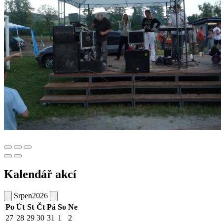
Kalendář akcí
Srpen
2026
Po
Út
St
Čt
Pá
So
Ne
27
28
29
30
31
1
2