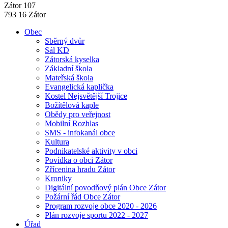
Zátor 107
793 16 Zátor
Obec
Sběrný dvůr
Sál KD
Zátorská kyselka
Základní škola
Mateřská škola
Evangelická kaplička
Kostel Nejsvětější Trojice
Božítělová kaple
Obědy pro veřejnost
Mobilní Rozhlas
SMS - infokanál obce
Kultura
Podnikatelské aktivity v obci
Povídka o obci Zátor
Zřícenina hradu Zátor
Kroniky
Digitální povodňový plán Obce Zátor
Požární řád Obce Zátor
Program rozvoje obce 2020 - 2026
Plán rozvoje sportu 2022 - 2027
Úřad