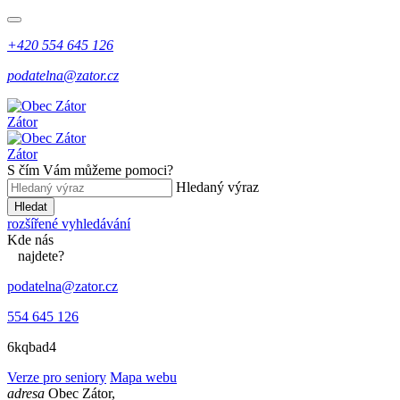
+420 554 645 126
podatelna@zator.cz
Zátor
Zátor
S čím Vám můžeme pomoci?
Hledaný výraz
Hledat
rozšířené vyhledávání
Kde
nás
najdete?
podatelna@zator.cz
554 645 126
6kqbad4
Verze pro seniory
Mapa webu
adresa
Obec Zátor,