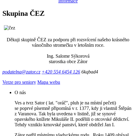
Informace
Skupina ČEZ
Děkuji skupině ČEZ za podporu při rozsvícení našeho krásného
vánočního stromečku v letošním roce.
Ing. Salome Sýkorová
starostka obce Zátor
podatelna@zator.cz
+420 554 6454 126
6kqbad4
Verze pro seniory
Mapa webu
O nás
Ves a tvrz Sator ( lat. "oráč", pluh je na místní pečeti)
se poprvé písemně připomíná v r. 1377, kdy ji vlastnil Štěpán
z Varanova. Tak byla uvedena v listině, již se synové
opavského knížete Mikuláše II. podělili o otcovské dědictví.
Tehdy vzniklo krnovské panství, které obdržel Jan I.
Zátor patřil místnímu vladyckému rodu . Roku 1409 obýval