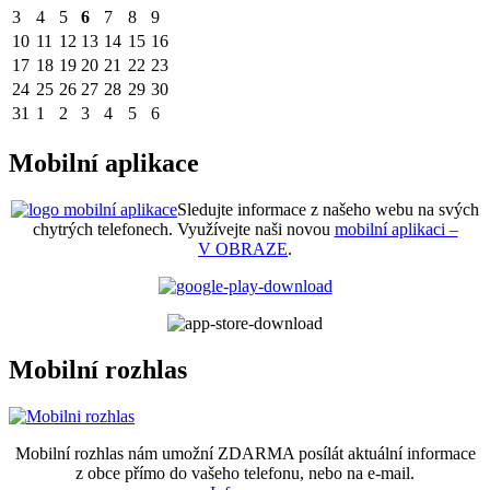
3
4
5
6
7
8
9
10
11
12
13
14
15
16
17
18
19
20
21
22
23
24
25
26
27
28
29
30
31
1
2
3
4
5
6
Mobilní aplikace
Sledujte informace z našeho webu na svých
chytrých telefonech. Využívejte naši novou
mobilní aplikaci –
V OBRAZE
.
Mobilní rozhlas
Mobilní rozhlas nám umožní ZDARMA posílát aktuální informace
z obce přímo do vašeho telefonu, nebo na e-mail.