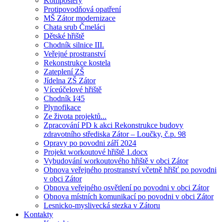
Kompostéry
Protipovodňová opatření
MŠ Zátor modernizace
Chata srub Čmeláci
Dětské hřiště
Chodník silnice III.
Veřejné prostranství
Rekonstrukce kostela
Zateplení ZŠ
Jídelna ZŠ Zátor
Víceúčelové hřiště
Chodník I⁄45
Plynofikace
Ze života projektů...
Zpracování PD k akci Rekonstrukce budovy
zdravotního střediska Zátor – Loučky, č.p. 98
Opravy po povodni září 2024
Projekt workoutové hřiště 1.docx
Vybudování workoutového hřiště v obci Zátor
Obnova veřejného prostranství včetně hřišť po povodni
v obci Zátor
Obnova veřejného osvětlení po povodni v obci Zátor
Obnova místních komunikací po povodni v obci Zátor
Lesnicko-myslivecká stezka v Zátoru
Kontakty