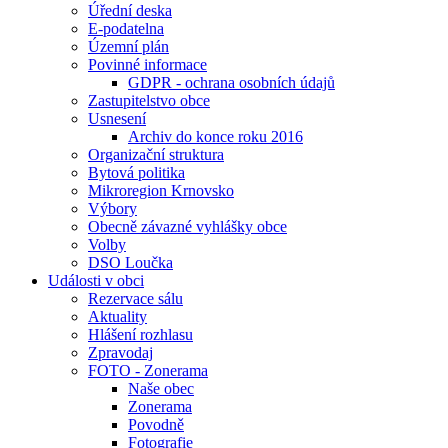
Úřední deska
E-podatelna
Územní plán
Povinné informace
GDPR - ochrana osobních údajů
Zastupitelstvo obce
Usnesení
Archiv do konce roku 2016
Organizační struktura
Bytová politika
Mikroregion Krnovsko
Výbory
Obecně závazné vyhlášky obce
Volby
DSO Loučka
Události v obci
Rezervace sálu
Aktuality
Hlášení rozhlasu
Zpravodaj
FOTO - Zonerama
Naše obec
Zonerama
Povodně
Fotografie