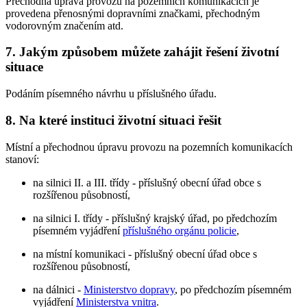
Přechodná úprava provozu na pozemních komunikacích je
provedena přenosnými dopravními značkami, přechodným
vodorovným značením atd.
7. Jakým způsobem můžete zahájit řešení životní
situace
Podáním písemného návrhu u příslušného úřadu.
8. Na které instituci životní situaci řešit
Místní a přechodnou úpravu provozu na pozemních komunikacích
stanoví:
na silnici II. a III. třídy - příslušný obecní úřad obce s
rozšířenou působností,
na silnici I. třídy - příslušný krajský úřad, po předchozím
písemném vyjádření
příslušného orgánu policie
,
na místní komunikaci - příslušný obecní úřad obce s
rozšířenou působností,
na dálnici -
Ministerstvo dopravy
, po předchozím písemném
vyjádření
Ministerstva vnitra
.