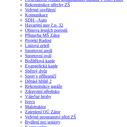
Rekonstrukce střechy ZŠ
Veřejné osvětlení
Komunikace
SDH - Auto
Havarijní stav č.p. 32
Obnova lesních porostů
Přístavba MŠ Zátor
Projekt Radost
Liniová zeleň
Sportovní areál
Sportovní ovál
Božítělová kaple
Evangelická kaple
Sběrný dvůr
Sport v příhraničí
Dětské hřiště 2
Rekonstrukce garáže
Zdravotní středisko
Válečné hroby
Iveco
Malotraktor
Zateplení OÚ Zátor
Veřejné prostranství před ZŠ
Bydlení pro seniory