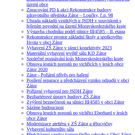
území obce
Zpracování PD k akci Rekonstrukce budovy
zdravotního střediska Zátor – Loučky, č.p. 98
Úhrada nákladů vzniklých u JSDH v souvislosti s
řešením povodní na území Moravskoslezského kraje
Výstavba chodníku podél silnice III⁄4585 – II. etapa
Rekonstrukce prostor základní školy a spolkového
života v obci Zátor
Vybavení ZŠ Zátor v rámci konektivity 2023
Materiální vybavení jeviště sálu KD Zátor
Společné poznávání krás Moravskoslezského kraje
Obnova lesních porostů po vichřicích v lesích obce
Zátor 2020
Zátor - Požární přívěs pro hašení
Posílení separace a předcházení vzniku odpadů v obci
Zátor
Pořízení vybavení pro JSDH Zátor
Bezbariérové úpravy budovy ZŠ Zátor
Zvýšení bezpečnosti na silnici III⁄4585 v obci Zátor
Sázíme budoucnost
Obnova lesních porostů po vichřici Eberhard v lesích
obce Zátor
Modernizace ateliéru v ZŠ Zátor a tělocvičny
Vybavení kulturního sálu
Předcházení vzniku komunálního odpadu v Obci Zátor