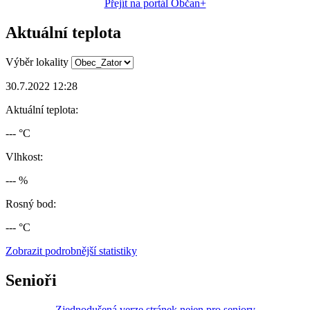
Přejít na portál Občan+
Aktuální teplota
Výběr lokality
30.7.2022 12:28
Aktuální teplota:
--- °C
Vlhkost:
--- %
Rosný bod:
--- °C
Zobrazit podrobnější statistiky
Senioři
Zjednodušená verze stránek nejen pro seniory