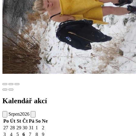
Kalendář akcí
Srpen
2026
Po
Út
St
Čt
Pá
So
Ne
27
28
29
30
31
1
2
3
4
5
6
7
8
9