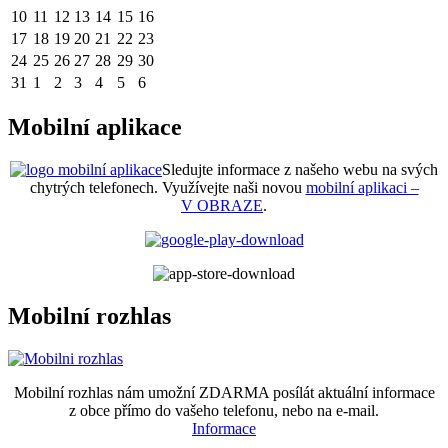
10
11
12
13
14
15
16
17
18
19
20
21
22
23
24
25
26
27
28
29
30
31
1
2
3
4
5
6
Mobilní aplikace
Sledujte informace z našeho webu na svých
chytrých telefonech. Využívejte naši novou
mobilní aplikaci –
V OBRAZE
.
Mobilní rozhlas
Mobilní rozhlas nám umožní ZDARMA posílát aktuální informace
z obce přímo do vašeho telefonu, nebo na e-mail.
Informace