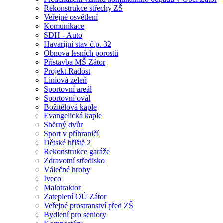
Rekonstrukce střechy ZŠ
Veřejné osvětlení
Komunikace
SDH - Auto
Havarijní stav č.p. 32
Obnova lesních porostů
Přístavba MŠ Zátor
Projekt Radost
Liniová zeleň
Sportovní areál
Sportovní ovál
Božítělová kaple
Evangelická kaple
Sběrný dvůr
Sport v příhraničí
Dětské hřiště 2
Rekonstrukce garáže
Zdravotní středisko
Válečné hroby
Iveco
Malotraktor
Zateplení OÚ Zátor
Veřejné prostranství před ZŠ
Bydlení pro seniory