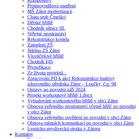
Kompostéry
Protipovodňová opatření
MŠ Zátor modernizace
Chata srub Čmeláci
Dětské hřiště
Chodník silnice III.
Veřejné prostranství
Rekonstrukce kostela
Zateplení ZŠ
Jídelna ZŠ Zátor
Víceúčelové hřiště
Chodník I⁄45
Plynofikace
Ze života projektů...
Zpracování PD k akci Rekonstrukce budovy
zdravotního střediska Zátor – Loučky, č.p. 98
Opravy po povodni září 2024
Projekt workoutové hřiště 1.docx
Vybudování workoutového hřiště v obci Zátor
Obnova veřejného prostranství včetně hřišť po povodni
v obci Zátor
Obnova veřejného osvětlení po povodni v obci Zátor
Obnova místních komunikací po povodni v obci Zátor
Lesnicko-myslivecká stezka v Zátoru
Kontakty