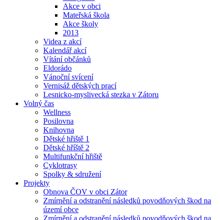
Akce v obci
Mateřská škola
Akce školy
2013
Videa z akcí
Kalendář akcí
Vítání občánků
Eldorádo
Vánoční svícení
Vernisáž dětských prací
Lesnicko-myslivecká stezka v Zátoru
Volný čas
Wellness
Posilovna
Knihovna
Dětské hřiště 1
Dětské hříště 2
Multifunkční hřiště
Cyklotrasy
Spolky & sdružení
Projekty
Obnova ČOV v obci Zátor
Zmírnění a odstranění následků povodňových škod na
území obce
Zmírnění a odstranění následků povodňových škod na