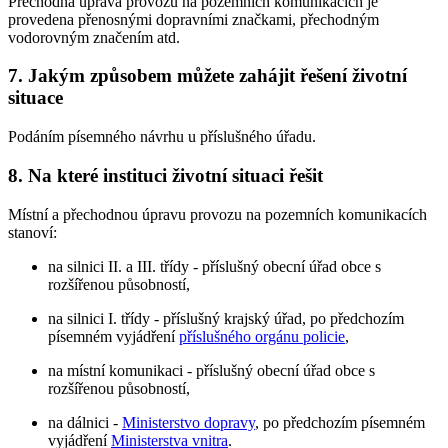
Přechodná úprava provozu na pozemních komunikacích je
provedena přenosnými dopravními značkami, přechodným
vodorovným značením atd.
7. Jakým způsobem můžete zahájit řešení životní
situace
Podáním písemného návrhu u příslušného úřadu.
8. Na které instituci životní situaci řešit
Místní a přechodnou úpravu provozu na pozemních komunikacích
stanoví:
na silnici II. a III. třídy - příslušný obecní úřad obce s
rozšířenou působností,
na silnici I. třídy - příslušný krajský úřad, po předchozím
písemném vyjádření
příslušného orgánu policie
,
na místní komunikaci - příslušný obecní úřad obce s
rozšířenou působností,
na dálnici -
Ministerstvo dopravy
, po předchozím písemném
vyjádření
Ministerstva vnitra
.