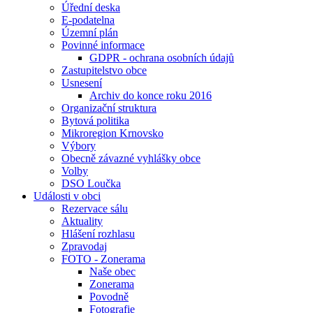
Úřední deska
E-podatelna
Územní plán
Povinné informace
GDPR - ochrana osobních údajů
Zastupitelstvo obce
Usnesení
Archiv do konce roku 2016
Organizační struktura
Bytová politika
Mikroregion Krnovsko
Výbory
Obecně závazné vyhlášky obce
Volby
DSO Loučka
Události v obci
Rezervace sálu
Aktuality
Hlášení rozhlasu
Zpravodaj
FOTO - Zonerama
Naše obec
Zonerama
Povodně
Fotografie