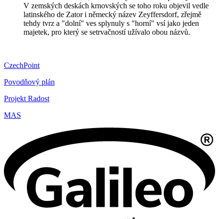
V zemských deskách krnovských se toho roku objevil vedle
latinského de Zator i německý název Zeyffersdorf, zřejmě
tehdy tvrz a "dolní" ves splynuly s "horní" vsí jako jeden
majetek, pro který se setrvačností užívalo obou názvů.
CzechPoint
Povodňový plán
Projekt Radost
MAS