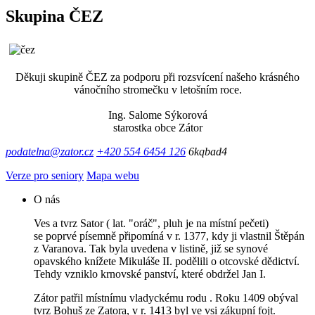
Skupina ČEZ
Děkuji skupině ČEZ za podporu při rozsvícení našeho krásného
vánočního stromečku v letošním roce.
Ing. Salome Sýkorová
starostka obce Zátor
podatelna@zator.cz
+420 554 6454 126
6kqbad4
Verze pro seniory
Mapa webu
O nás
Ves a tvrz Sator ( lat. "oráč", pluh je na místní pečeti)
se poprvé písemně připomíná v r. 1377, kdy ji vlastnil Štěpán
z Varanova. Tak byla uvedena v listině, již se synové
opavského knížete Mikuláše II. podělili o otcovské dědictví.
Tehdy vzniklo krnovské panství, které obdržel Jan I.
Zátor patřil místnímu vladyckému rodu . Roku 1409 obýval
tvrz Bohuš ze Zatora, v r. 1413 byl ve vsi zákupní fojt.