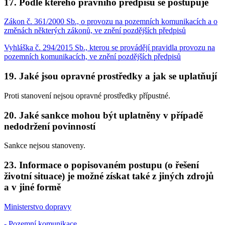
17. Podle kterého právního předpisu se postupuje
Zákon č. 361/2000 Sb., o provozu na pozemních komunikacích a o
změnách některých zákonů, ve znění pozdějších předpisů
Vyhláška č. 294/2015 Sb., kterou se provádějí pravidla provozu na
pozemních komunikacích, ve znění pozdějších předpisů
19. Jaké jsou opravné prostředky a jak se uplatňují
Proti stanovení nejsou opravné prostředky přípustné.
20. Jaké sankce mohou být uplatněny v případě
nedodržení povinností
Sankce nejsou stanoveny.
23. Informace o popisovaném postupu (o řešení
životní situace) je možné získat také z jiných zdrojů
a v jiné formě
Ministerstvo dopravy
- Pozemní komunikace