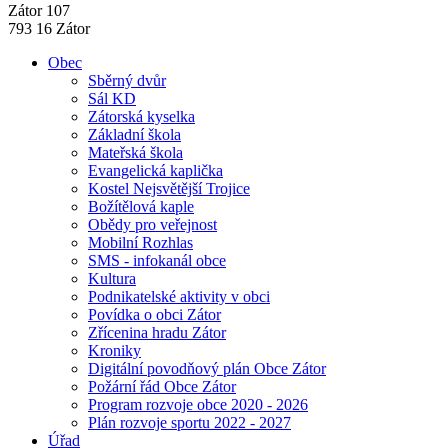
Zátor 107
793 16 Zátor
Obec
Sběrný dvůr
Sál KD
Zátorská kyselka
Základní škola
Mateřská škola
Evangelická kaplička
Kostel Nejsvětější Trojice
Božítělová kaple
Obědy pro veřejnost
Mobilní Rozhlas
SMS - infokanál obce
Kultura
Podnikatelské aktivity v obci
Povídka o obci Zátor
Zřícenina hradu Zátor
Kroniky
Digitální povodňový plán Obce Zátor
Požární řád Obce Zátor
Program rozvoje obce 2020 - 2026
Plán rozvoje sportu 2022 - 2027
Úřad