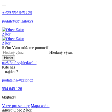
+420 554 645 126
podatelna@zator.cz
Zátor
Zátor
S čím Vám můžeme pomoci?
Hledaný výraz
Hledat
rozšířené vyhledávání
Kde
nás
najdete?
podatelna@zator.cz
554 645 126
6kqbad4
Verze pro seniory
Mapa webu
adresa
Obec Zátor,