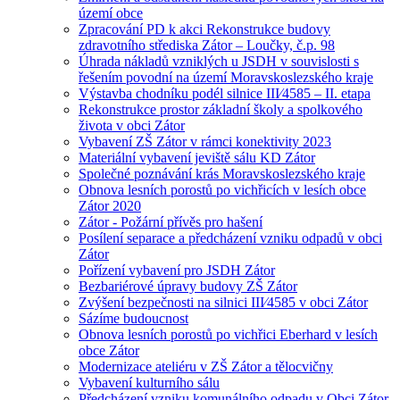
území obce
Zpracování PD k akci Rekonstrukce budovy
zdravotního střediska Zátor – Loučky, č.p. 98
Úhrada nákladů vzniklých u JSDH v souvislosti s
řešením povodní na území Moravskoslezského kraje
Výstavba chodníku podél silnice III⁄4585 – II. etapa
Rekonstrukce prostor základní školy a spolkového
života v obci Zátor
Vybavení ZŠ Zátor v rámci konektivity 2023
Materiální vybavení jeviště sálu KD Zátor
Společné poznávání krás Moravskoslezského kraje
Obnova lesních porostů po vichřicích v lesích obce
Zátor 2020
Zátor - Požární přívěs pro hašení
Posílení separace a předcházení vzniku odpadů v obci
Zátor
Pořízení vybavení pro JSDH Zátor
Bezbariérové úpravy budovy ZŠ Zátor
Zvýšení bezpečnosti na silnici III⁄4585 v obci Zátor
Sázíme budoucnost
Obnova lesních porostů po vichřici Eberhard v lesích
obce Zátor
Modernizace ateliéru v ZŠ Zátor a tělocvičny
Vybavení kulturního sálu
Předcházení vzniku komunálního odpadu v Obci Zátor