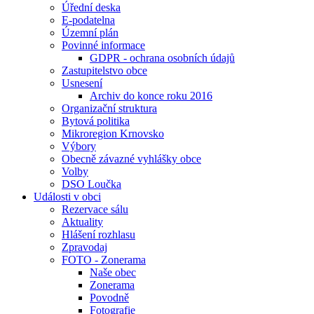
Úřední deska
E-podatelna
Územní plán
Povinné informace
GDPR - ochrana osobních údajů
Zastupitelstvo obce
Usnesení
Archiv do konce roku 2016
Organizační struktura
Bytová politika
Mikroregion Krnovsko
Výbory
Obecně závazné vyhlášky obce
Volby
DSO Loučka
Události v obci
Rezervace sálu
Aktuality
Hlášení rozhlasu
Zpravodaj
FOTO - Zonerama
Naše obec
Zonerama
Povodně
Fotografie