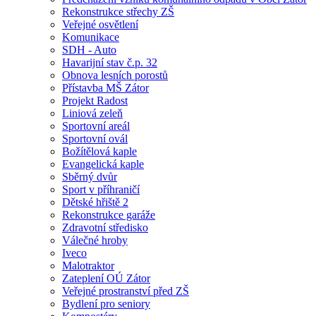
Rekonstrukce střechy ZŠ
Veřejné osvětlení
Komunikace
SDH - Auto
Havarijní stav č.p. 32
Obnova lesních porostů
Přístavba MŠ Zátor
Projekt Radost
Liniová zeleň
Sportovní areál
Sportovní ovál
Božítělová kaple
Evangelická kaple
Sběrný dvůr
Sport v příhraničí
Dětské hřiště 2
Rekonstrukce garáže
Zdravotní středisko
Válečné hroby
Iveco
Malotraktor
Zateplení OÚ Zátor
Veřejné prostranství před ZŠ
Bydlení pro seniory