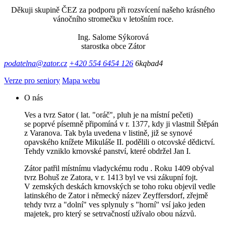
Děkuji skupině ČEZ za podporu při rozsvícení našeho krásného
vánočního stromečku v letošním roce.
Ing. Salome Sýkorová
starostka obce Zátor
podatelna@zator.cz
+420 554 6454 126
6kqbad4
Verze pro seniory
Mapa webu
O nás
Ves a tvrz Sator ( lat. "oráč", pluh je na místní pečeti)
se poprvé písemně připomíná v r. 1377, kdy ji vlastnil Štěpán
z Varanova. Tak byla uvedena v listině, již se synové
opavského knížete Mikuláše II. podělili o otcovské dědictví.
Tehdy vzniklo krnovské panství, které obdržel Jan I.
Zátor patřil místnímu vladyckému rodu . Roku 1409 obýval
tvrz Bohuš ze Zatora, v r. 1413 byl ve vsi zákupní fojt.
V zemských deskách krnovských se toho roku objevil vedle
latinského de Zator i německý název Zeyffersdorf, zřejmě
tehdy tvrz a "dolní" ves splynuly s "horní" vsí jako jeden
majetek, pro který se setrvačností užívalo obou názvů.