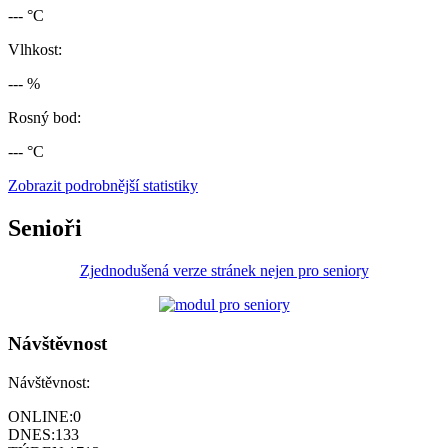
--- °C
Vlhkost:
--- %
Rosný bod:
--- °C
Zobrazit podrobnější statistiky
Senioři
Zjednodušená verze stránek nejen pro seniory
Návštěvnost
Návštěvnost:
ONLINE:
0
DNES:
133