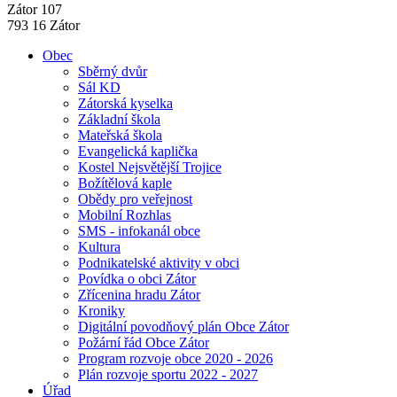
Zátor 107
793 16 Zátor
Obec
Sběrný dvůr
Sál KD
Zátorská kyselka
Základní škola
Mateřská škola
Evangelická kaplička
Kostel Nejsvětější Trojice
Božítělová kaple
Obědy pro veřejnost
Mobilní Rozhlas
SMS - infokanál obce
Kultura
Podnikatelské aktivity v obci
Povídka o obci Zátor
Zřícenina hradu Zátor
Kroniky
Digitální povodňový plán Obce Zátor
Požární řád Obce Zátor
Program rozvoje obce 2020 - 2026
Plán rozvoje sportu 2022 - 2027
Úřad