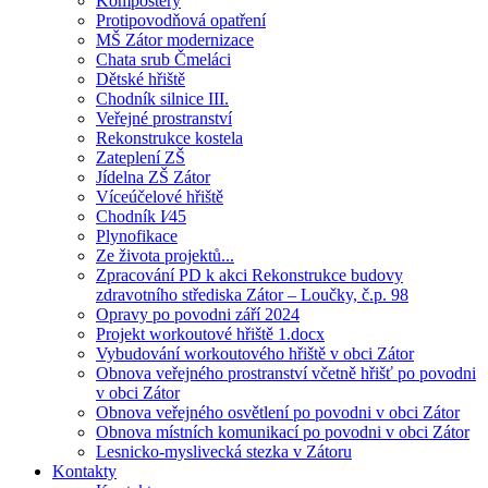
Kompostéry
Protipovodňová opatření
MŠ Zátor modernizace
Chata srub Čmeláci
Dětské hřiště
Chodník silnice III.
Veřejné prostranství
Rekonstrukce kostela
Zateplení ZŠ
Jídelna ZŠ Zátor
Víceúčelové hřiště
Chodník I⁄45
Plynofikace
Ze života projektů...
Zpracování PD k akci Rekonstrukce budovy
zdravotního střediska Zátor – Loučky, č.p. 98
Opravy po povodni září 2024
Projekt workoutové hřiště 1.docx
Vybudování workoutového hřiště v obci Zátor
Obnova veřejného prostranství včetně hřišť po povodni
v obci Zátor
Obnova veřejného osvětlení po povodni v obci Zátor
Obnova místních komunikací po povodni v obci Zátor
Lesnicko-myslivecká stezka v Zátoru
Kontakty