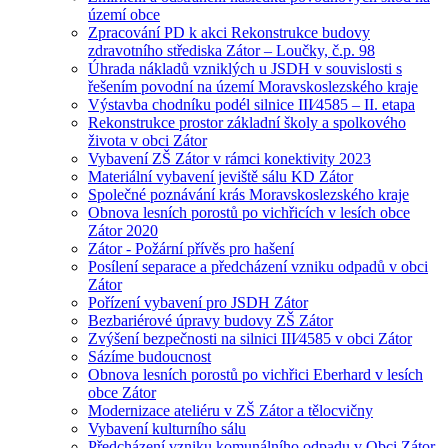
území obce
Zpracování PD k akci Rekonstrukce budovy
zdravotního střediska Zátor – Loučky, č.p. 98
Úhrada nákladů vzniklých u JSDH v souvislosti s
řešením povodní na území Moravskoslezského kraje
Výstavba chodníku podél silnice III⁄4585 – II. etapa
Rekonstrukce prostor základní školy a spolkového
života v obci Zátor
Vybavení ZŠ Zátor v rámci konektivity 2023
Materiální vybavení jeviště sálu KD Zátor
Společné poznávání krás Moravskoslezského kraje
Obnova lesních porostů po vichřicích v lesích obce
Zátor 2020
Zátor - Požární přívěs pro hašení
Posílení separace a předcházení vzniku odpadů v obci
Zátor
Pořízení vybavení pro JSDH Zátor
Bezbariérové úpravy budovy ZŠ Zátor
Zvýšení bezpečnosti na silnici III⁄4585 v obci Zátor
Sázíme budoucnost
Obnova lesních porostů po vichřici Eberhard v lesích
obce Zátor
Modernizace ateliéru v ZŠ Zátor a tělocvičny
Vybavení kulturního sálu
Předcházení vzniku komunálního odpadu v Obci Zátor