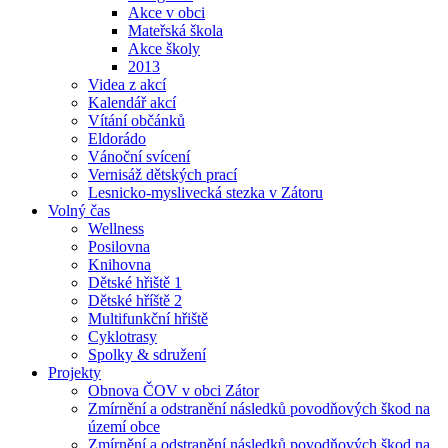
Akce v obci
Mateřská škola
Akce školy
2013
Videa z akcí
Kalendář akcí
Vítání občánků
Eldorádo
Vánoční svícení
Vernisáž dětských prací
Lesnicko-myslivecká stezka v Zátoru
Volný čas
Wellness
Posilovna
Knihovna
Dětské hřiště 1
Dětské hříště 2
Multifunkční hřiště
Cyklotrasy
Spolky & sdružení
Projekty
Obnova ČOV v obci Zátor
Zmírnění a odstranění následků povodňových škod na
území obce
Zmírnění a odstranění následků povodňových škod na