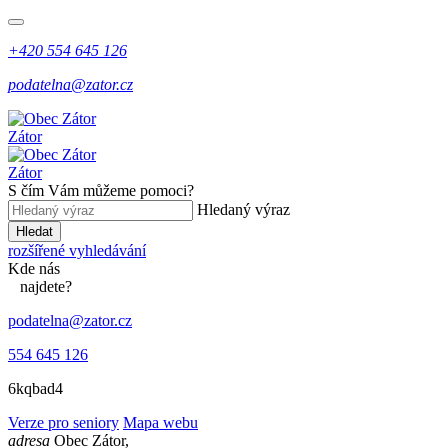
+420 554 645 126
podatelna@zator.cz
Zátor
Zátor
S čím Vám můžeme pomoci?
Hledaný výraz
Hledat
rozšířené vyhledávání
Kde
nás
najdete?
podatelna@zator.cz
554 645 126
6kqbad4
Verze pro seniory
Mapa webu
adresa
Obec Zátor,