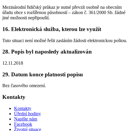
Mezinárodní řidičský průkaz je nutné převzít osobně na obecním
úřadu obce s rozšířenou působností – zákon č. 361/2000 Sb. žádné
jiné možnosti nepřipouští.
16. Elektronická služba, kterou lze využít
Tuto situaci není možné řešit zasláním žádosti elektronickou poštou.
28. Popis byl naposledy aktualizován
12.11.2018
29. Datum konce platnosti popisu
Bez časového omezení.
Kontakty
Kontakty
Úřední hodiny
Napište nám
Facebook
Životní situace