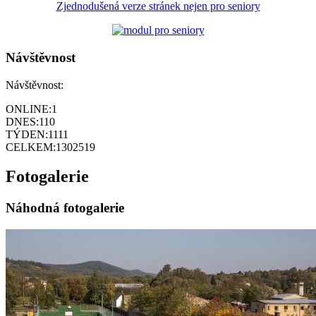
Zjednodušená verze stránek nejen pro seniory
Návštěvnost
Návštěvnost:
ONLINE:
1
DNES:
110
TÝDEN:
1111
CELKEM:
1302519
Fotogalerie
Náhodná fotogalerie