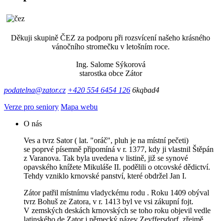
Děkuji skupině ČEZ za podporu při rozsvícení našeho krásného
vánočního stromečku v letošním roce.
Ing. Salome Sýkorová
starostka obce Zátor
podatelna@zator.cz
+420 554 6454 126
6kqbad4
Verze pro seniory
Mapa webu
O nás
Ves a tvrz Sator ( lat. "oráč", pluh je na místní pečeti)
se poprvé písemně připomíná v r. 1377, kdy ji vlastnil Štěpán
z Varanova. Tak byla uvedena v listině, již se synové
opavského knížete Mikuláše II. podělili o otcovské dědictví.
Tehdy vzniklo krnovské panství, které obdržel Jan I.
Zátor patřil místnímu vladyckému rodu . Roku 1409 obýval
tvrz Bohuš ze Zatora, v r. 1413 byl ve vsi zákupní fojt.
V zemských deskách krnovských se toho roku objevil vedle
latinského de Zator i německý název Zeyffersdorf, zřejmě