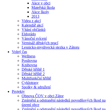
Akce v obci
Mateřská škola
Akce školy
2013
Videa z akcí
Kalendář akcí
Vítání občánků
Eldorádo
Vánoční svícení
Vernisáž dětských prací
Lesnicko-myslivecká stezka v Zátoru
Volný čas
Wellness
Posilovna
Knihovna
Dětské hřiště 1
Dětské hříště 2
Multifunkční hřiště
Cyklotrasy
Spolky & sdružení
Projekty
Obnova ČOV v obci Zátor
Zmírnění a odstranění následků povodňových škod na
území obce
Zmírnění a odstranění následků povodňových škod na