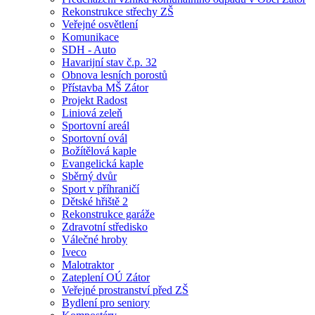
Rekonstrukce střechy ZŠ
Veřejné osvětlení
Komunikace
SDH - Auto
Havarijní stav č.p. 32
Obnova lesních porostů
Přístavba MŠ Zátor
Projekt Radost
Liniová zeleň
Sportovní areál
Sportovní ovál
Božítělová kaple
Evangelická kaple
Sběrný dvůr
Sport v příhraničí
Dětské hřiště 2
Rekonstrukce garáže
Zdravotní středisko
Válečné hroby
Iveco
Malotraktor
Zateplení OÚ Zátor
Veřejné prostranství před ZŠ
Bydlení pro seniory