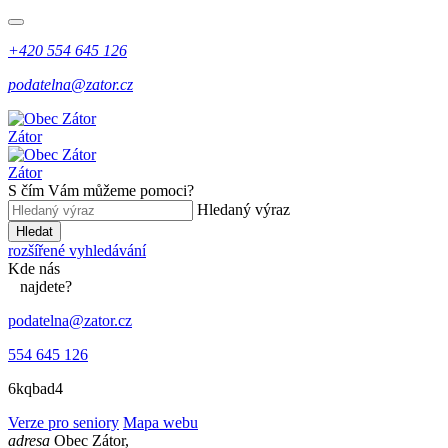
+420 554 645 126
podatelna@zator.cz
Zátor
Zátor
S čím Vám můžeme pomoci?
Hledaný výraz
Hledat
rozšířené vyhledávání
Kde
nás
najdete?
podatelna@zator.cz
554 645 126
6kqbad4
Verze pro seniory
Mapa webu
adresa
Obec Zátor,