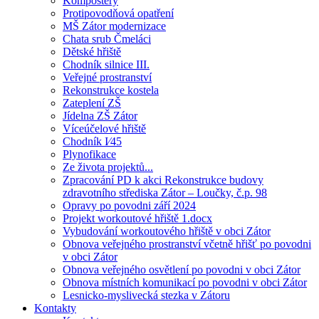
Kompostéry
Protipovodňová opatření
MŠ Zátor modernizace
Chata srub Čmeláci
Dětské hřiště
Chodník silnice III.
Veřejné prostranství
Rekonstrukce kostela
Zateplení ZŠ
Jídelna ZŠ Zátor
Víceúčelové hřiště
Chodník I⁄45
Plynofikace
Ze života projektů...
Zpracování PD k akci Rekonstrukce budovy
zdravotního střediska Zátor – Loučky, č.p. 98
Opravy po povodni září 2024
Projekt workoutové hřiště 1.docx
Vybudování workoutového hřiště v obci Zátor
Obnova veřejného prostranství včetně hřišť po povodni
v obci Zátor
Obnova veřejného osvětlení po povodni v obci Zátor
Obnova místních komunikací po povodni v obci Zátor
Lesnicko-myslivecká stezka v Zátoru
Kontakty