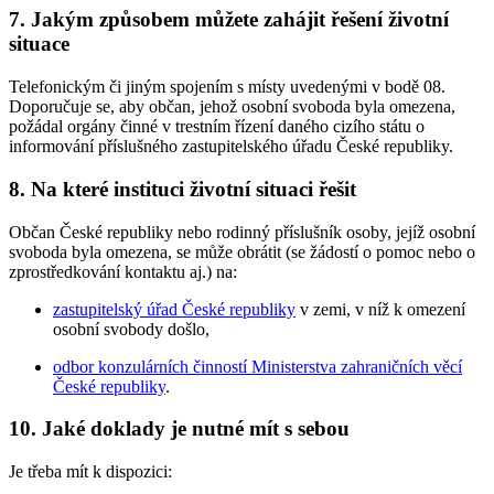
7. Jakým způsobem můžete zahájit řešení životní
situace
Telefonickým či jiným spojením s místy uvedenými v bodě 08.
Doporučuje se, aby občan, jehož osobní svoboda byla omezena,
požádal orgány činné v trestním řízení daného cizího státu o
informování příslušného zastupitelského úřadu České republiky.
8. Na které instituci životní situaci řešit
Občan České republiky nebo rodinný příslušník osoby, jejíž osobní
svoboda byla omezena, se může obrátit (se žádostí o pomoc nebo o
zprostředkování kontaktu aj.) na:
zastupitelský úřad České republiky
v zemi, v níž k omezení
osobní svobody došlo,
odbor konzulárních činností Ministerstva zahraničních věcí
České republiky
.
10. Jaké doklady je nutné mít s sebou
Je třeba mít k dispozici: