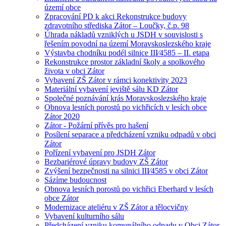
území obce
Zpracování PD k akci Rekonstrukce budovy
zdravotního střediska Zátor – Loučky, č.p. 98
Úhrada nákladů vzniklých u JSDH v souvislosti s
řešením povodní na území Moravskoslezského kraje
Výstavba chodníku podél silnice III⁄4585 – II. etapa
Rekonstrukce prostor základní školy a spolkového
života v obci Zátor
Vybavení ZŠ Zátor v rámci konektivity 2023
Materiální vybavení jeviště sálu KD Zátor
Společné poznávání krás Moravskoslezského kraje
Obnova lesních porostů po vichřicích v lesích obce
Zátor 2020
Zátor - Požární přívěs pro hašení
Posílení separace a předcházení vzniku odpadů v obci
Zátor
Pořízení vybavení pro JSDH Zátor
Bezbariérové úpravy budovy ZŠ Zátor
Zvýšení bezpečnosti na silnici III⁄4585 v obci Zátor
Sázíme budoucnost
Obnova lesních porostů po vichřici Eberhard v lesích
obce Zátor
Modernizace ateliéru v ZŠ Zátor a tělocvičny
Vybavení kulturního sálu
Předcházení vzniku komunálního odpadu v Obci Zátor