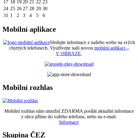
17
18
19
20
21
22
23
24
25
26
27
28
29
30
31
1
2
3
4
5
6
Mobilní aplikace
Sledujte informace z našeho webu na svých
chytrých telefonech. Využívejte naši novou
mobilní aplikaci –
V OBRAZE
.
Mobilní rozhlas
Mobilní rozhlas nám umožní ZDARMA posílát aktuální informace
z obce přímo do vašeho telefonu, nebo na e-mail.
Informace
Skupina ČEZ