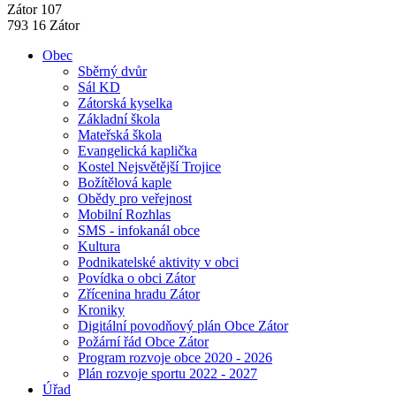
Zátor 107
793 16 Zátor
Obec
Sběrný dvůr
Sál KD
Zátorská kyselka
Základní škola
Mateřská škola
Evangelická kaplička
Kostel Nejsvětější Trojice
Božítělová kaple
Obědy pro veřejnost
Mobilní Rozhlas
SMS - infokanál obce
Kultura
Podnikatelské aktivity v obci
Povídka o obci Zátor
Zřícenina hradu Zátor
Kroniky
Digitální povodňový plán Obce Zátor
Požární řád Obce Zátor
Program rozvoje obce 2020 - 2026
Plán rozvoje sportu 2022 - 2027
Úřad