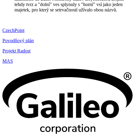
tehdy tvrz a "dolní" ves splynuly s "horní" vsí jako jeden
majetek, pro který se setrvačností užívalo obou názvů.
CzechPoint
Povodňový plán
Projekt Radost
MAS