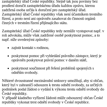
zastupitelský úřad České republiky. Stejně tak jsou povinny bez
prodlení doručit zastupitelskému úřadu každou zprávu, kterou
zadržená osoba určila k doručení pro zastupitelský úřad.
Zastupitelský úřad České republiky však není účastníkem trestního
řízení, a proto není ani oprávněn zasahovat do činnosti orgánů
činných v trestním řízení přijímajícího státu.
Zastupitelský úřad České republiky tedy nemůže vystupovat např. v
roli advokáta, může však zadržené osobě poskytnout pomoc, a to
např. níže uvedenými způsoby:
zajistit kontakt s rodinou,
poskytnout pomoc při vyhledání právního zástupce, který je
oprávněn poskytovat právní pomoc v daném státě,
poskytnout součinnost při řešení problémů spojených s
odnětím svobody.
Některé dvoustranné mezinárodní smlouvy umožňují, aby si občan,
který byl v zahraničí odsouzen k trestu odnětí svobody, za určitých
podmínek podal žádost o vydání k výkonu trestu odnětí svobody do
České republiky.
V případě kladného vyřízení žádosti může odsouzený občan České
republiky vykonat trest odnětí svobody v České republice.