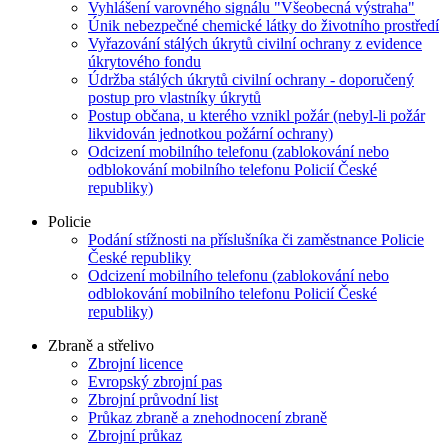
Vyhlášení varovného signálu "Všeobecná výstraha"
Únik nebezpečné chemické látky do životního prostředí
Vyřazování stálých úkrytů civilní ochrany z evidence
úkrytového fondu
Údržba stálých úkrytů civilní ochrany - doporučený
postup pro vlastníky úkrytů
Postup občana, u kterého vznikl požár (nebyl-li požár
likvidován jednotkou požární ochrany)
Odcizení mobilního telefonu (zablokování nebo
odblokování mobilního telefonu Policií České
republiky)
Policie
Podání stížnosti na příslušníka či zaměstnance Policie
České republiky
Odcizení mobilního telefonu (zablokování nebo
odblokování mobilního telefonu Policií České
republiky)
Zbraně a střelivo
Zbrojní licence
Evropský zbrojní pas
Zbrojní průvodní list
Průkaz zbraně a znehodnocení zbraně
Zbrojní průkaz