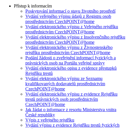
Přístup k informacím
Poskytování informací o stavu životního prostředí
Vydání veřejného výpisu údajů z Registru osob
prostřednictvím CzechPOINT@home
Vydání elektronického výpisu z Veřejného rejstříku
prostřednictvím CzechPOINT@home
Vydání elektronického výpisu z Insolvenčního rejstříku
prostřednictvím CzechPOINT@home
Vydání elektronického výpisu z Živnostenského
rejstříku prostřednictvím CzechPOINT@home
Podání žádosti o zveřejnění informací fyzických a
právnických osob na Portálu veřejné správy
Vydání elektronického opisu z evidence přestupků
Rejstříku trestů
Vydání elektronického výpisu ze Seznamu
kvalifikovaných dodavatelů prostřednictvím
CzechPOINT@home
Vydání elektronického výpisu z evidence Rejstříku
trestů právnických osob prostřednictvím
CzechPOINT@home
Jak žádat o informace z resortu Ministerstva vnitra
České republiky
Výpis z veřejného rejstříku
Vydání výpisu z evidence Rejstříku trestů fyzických