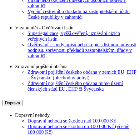
Ztráta nebo odcizení důležitých osobních potřeb v
zahraničí
Vydání cestovního dokladu na zastupitelském úřadu
České republiky v zahraničí
V zahraničí - Ověřování listin
Superlegalizace, vyšší ověření, uznávání cizích
veřejných listin
Ověřování - shody opisů nebo kopie s listinou, pravosti
podpisu, správnosti překladů zastupitelskými úřady v
zahraničí
Zdravotní pojištění občana
Zdravotní pojištění českého občana v zemích EU, EHP
a Švýcarsku (přechodný pobyt)
Zdravotní pojištění českého občana mimo území
členských států EU, EHP či Švýcarska
Doprava
Dopravní nehody
Dopravní nehoda se škodou nad 100 000 Kč
Dopravní nehoda se škodou do 100 000 Kč (včetně
100 000 Kč)