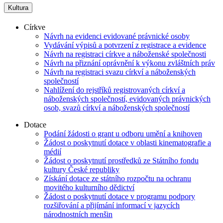
Kultura
Církve
Návrh na evidenci evidované právnické osoby
Vydávání výpisů a potvrzení z registrace a evidence
Návrh na registraci církve a náboženské společnosti
Návrh na přiznání oprávnění k výkonu zvláštních práv
Návrh na registraci svazu církví a náboženských
společností
Nahlížení do rejstříků registrovaných církví a
náboženských společností, evidovaných právnických
osob, svazů církví a náboženských společností
Dotace
Podání žádosti o grant u odboru umění a knihoven
Žádost o poskytnutí dotace v oblasti kinematografie a
médií
Žádost o poskytnutí prostředků ze Státního fondu
kultury České republiky
Získání dotace ze státního rozpočtu na ochranu
movitého kulturního dědictví
Žádost o poskytnutí dotace v programu podpory
rozšiřování a přijímání informací v jazycích
národnostních menšin