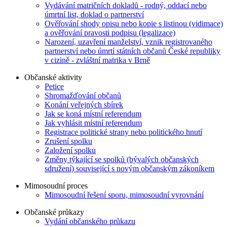
Vydávání matričních dokladů - rodný, oddací nebo
úmrtní list, doklad o partnerství
Ověřování shody opisu nebo kopie s listinou (vidimace)
a ověřování pravosti podpisu (legalizace)
Narození, uzavření manželství, vznik registrovaného
partnerství nebo úmrtí státních občanů České republiky
v cizině - zvláštní matrika v Brně
Občanské aktivity
Petice
Shromažďování občanů
Konání veřejných sbírek
Jak se koná místní referendum
Jak vyhlásit místní referendum
Registrace politické strany nebo politického hnutí
Zrušení spolku
Založení spolku
Změny týkající se spolků (bývalých občanských
sdružení) související s novým občanským zákoníkem
Mimosoudní proces
Mimosoudní řešení sporu, mimosoudní vyrovnání
Občanské průkazy
Vydání občanského průkazu