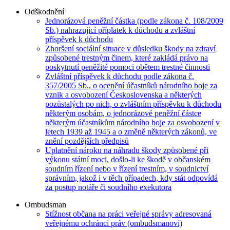
Odškodnění
Jednorázová peněžní částka (podle zákona č. 108/2009
Sb.) nahrazující příplatek k důchodu a zvláštní
příspěvek k důchodu
Zhoršení sociální situace v důsledku škody na zdraví
způsobené trestným činem, které zakládá právo na
poskytnutí peněžité pomoci obětem trestné činnosti
Zvláštní příspěvek k důchodu podle zákona č.
357/2005 Sb., o ocenění účastníků národního boje za
vznik a osvobození Československa a některých
pozůstalých po nich, o zvláštním příspěvku k důchodu
některým osobám, o jednorázové peněžní částce
některým účastníkům národního boje za osvobození v
letech 1939 až 1945 a o změně některých zákonů, ve
znění pozdějších předpisů
Uplatnění nároku na náhradu škody způsobené při
výkonu státní moci, došlo-li ke škodě v občanském
soudním řízení nebo v řízení trestním, v soudnictví
správním, jakož i v těch případech, kdy stát odpovídá
za postup notáře či soudního exekutora
Ombudsman
Stížnost občana na práci veřejné správy adresovaná
veřejnému ochránci práv (ombudsmanovi)