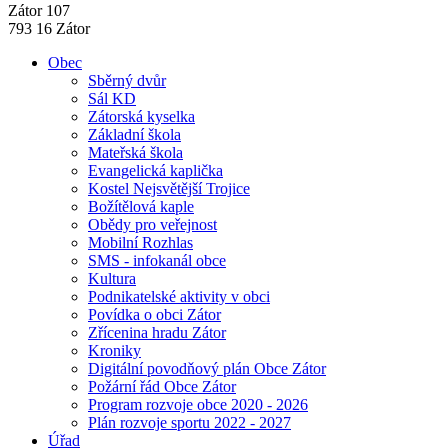
Zátor 107
793 16 Zátor
Obec
Sběrný dvůr
Sál KD
Zátorská kyselka
Základní škola
Mateřská škola
Evangelická kaplička
Kostel Nejsvětější Trojice
Božítělová kaple
Obědy pro veřejnost
Mobilní Rozhlas
SMS - infokanál obce
Kultura
Podnikatelské aktivity v obci
Povídka o obci Zátor
Zřícenina hradu Zátor
Kroniky
Digitální povodňový plán Obce Zátor
Požární řád Obce Zátor
Program rozvoje obce 2020 - 2026
Plán rozvoje sportu 2022 - 2027
Úřad