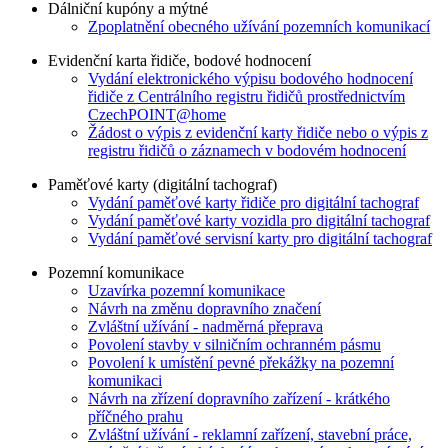
Dálniční kupóny a mýtné
Zpoplatnění obecného užívání pozemních komunikací
Evidenční karta řidiče, bodové hodnocení
Vydání elektronického výpisu bodového hodnocení
řidiče z Centrálního registru řidičů prostřednictvím
CzechPOINT@home
Žádost o výpis z evidenční karty řidiče nebo o výpis z
registru řidičů o záznamech v bodovém hodnocení
Paměťové karty (digitální tachograf)
Vydání paměťové karty řidiče pro digitální tachograf
Vydání paměťové karty vozidla pro digitální tachograf
Vydání paměťové servisní karty pro digitální tachograf
Pozemní komunikace
Uzavírka pozemní komunikace
Návrh na změnu dopravního značení
Zvláštní užívání - nadměrná přeprava
Povolení stavby v silničním ochranném pásmu
Povolení k umístění pevné překážky na pozemní
komunikaci
Návrh na zřízení dopravního zařízení - krátkého
příčného prahu
Zvláštní užívání - reklamní zařízení, stavební práce,