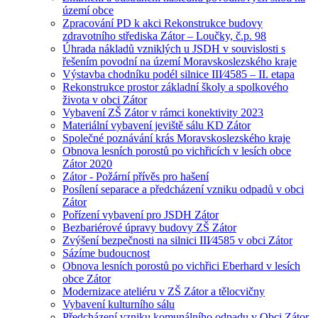
území obce
Zpracování PD k akci Rekonstrukce budovy
zdravotního střediska Zátor – Loučky, č.p. 98
Úhrada nákladů vzniklých u JSDH v souvislosti s
řešením povodní na území Moravskoslezského kraje
Výstavba chodníku podél silnice III⁄4585 – II. etapa
Rekonstrukce prostor základní školy a spolkového
života v obci Zátor
Vybavení ZŠ Zátor v rámci konektivity 2023
Materiální vybavení jeviště sálu KD Zátor
Společné poznávání krás Moravskoslezského kraje
Obnova lesních porostů po vichřicích v lesích obce
Zátor 2020
Zátor - Požární přívěs pro hašení
Posílení separace a předcházení vzniku odpadů v obci
Zátor
Pořízení vybavení pro JSDH Zátor
Bezbariérové úpravy budovy ZŠ Zátor
Zvýšení bezpečnosti na silnici III⁄4585 v obci Zátor
Sázíme budoucnost
Obnova lesních porostů po vichřici Eberhard v lesích
obce Zátor
Modernizace ateliéru v ZŠ Zátor a tělocvičny
Vybavení kulturního sálu
Předcházení vzniku komunálního odpadu v Obci Zátor