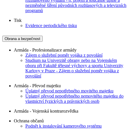
rozhlasového vysílání - tj. příjem a současné úplné a
nezměněné šíření původních rozhlasových a televizních
programů
Tisk
Evidence periodického tisku
Obrana a bezpečnost
Armáda - Profesionalizace armády
Zájem o služební poměr vojáka z povolání
Studium na Univerzitě obrany nebo na Vojenském
oboru při Fakultě tělesné výchovy a sportu Univerzity
Karlovy v Praze - Zájem o služební poměr vojáka z
povolání
Armáda - Převod majetku
Úplatný převod nepotřebného movitého majetku
Úplatný převod nepotřebného nemovitého majetku do
vlastnictví fyzických a právnických osob
Armáda - Vojenská kontrarozvědka
Ochrana občanů
Podnět k instalování kamerového systému