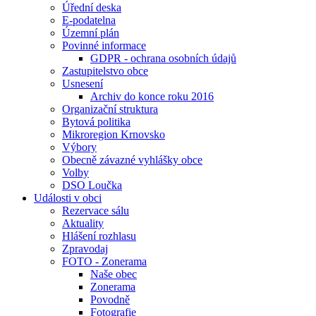
Úřední deska
E-podatelna
Územní plán
Povinné informace
GDPR - ochrana osobních údajů
Zastupitelstvo obce
Usnesení
Archiv do konce roku 2016
Organizační struktura
Bytová politika
Mikroregion Krnovsko
Výbory
Obecně závazné vyhlášky obce
Volby
DSO Loučka
Události v obci
Rezervace sálu
Aktuality
Hlášení rozhlasu
Zpravodaj
FOTO - Zonerama
Naše obec
Zonerama
Povodně
Fotografie