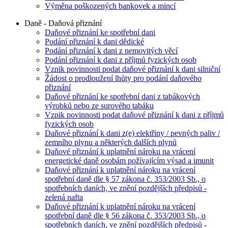
Výměna poškozených bankovek a mincí
Daně - Daňová přiznání
Daňové přiznání ke spotřební dani
Podání přiznání k dani dědické
Podání přiznání k dani z nemovitých věcí
Podání přiznání k dani z příjmů fyzických osob
Vznik povinnosti podat daňové přiznání k dani silniční
Žádost o prodloužení lhůty pro podání daňového
přiznání
Daňové přiznání ke spotřební dani z tabákových
výrobků nebo ze surového tabáku
Vznik povinnosti podat daňové přiznání k dani z příjmů
fyzických osob
Daňové přiznání k dani z(e) elektřiny / pevných paliv /
zemního plynu a některých dalších plynů
Daňové přiznání k uplatnění nároku na vrácení
energetické daně osobám požívajícím výsad a imunit
Daňové přiznání k uplatnění nároku na vrácení
spotřební daně dle § 57 zákona č. 353/2003 Sb., o
spotřebních daních, ve znění pozdějších předpisů -
zelená nafta
Daňové přiznání k uplatnění nároku na vrácení
spotřební daně dle § 56 zákona č. 353/2003 Sb., o
spotřebních daních, ve znění pozdějších předpisů -