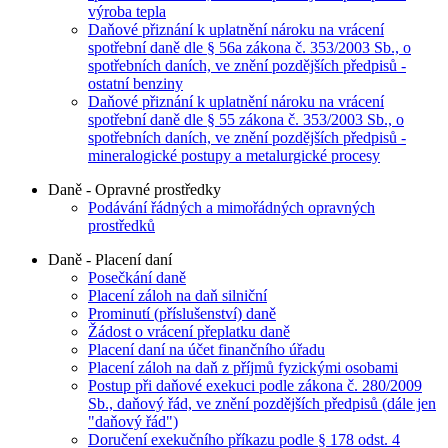
výroba tepla
Daňové přiznání k uplatnění nároku na vrácení
spotřební daně dle § 56a zákona č. 353/2003 Sb., o
spotřebních daních, ve znění pozdějších předpisů -
ostatní benziny
Daňové přiznání k uplatnění nároku na vrácení
spotřební daně dle § 55 zákona č. 353/2003 Sb., o
spotřebních daních, ve znění pozdějších předpisů -
mineralogické postupy a metalurgické procesy
Daně - Opravné prostředky
Podávání řádných a mimořádných opravných
prostředků
Daně - Placení daní
Posečkání daně
Placení záloh na daň silniční
Prominutí (příslušenství) daně
Žádost o vrácení přeplatku daně
Placení daní na účet finančního úřadu
Placení záloh na daň z příjmů fyzickými osobami
Postup při daňové exekuci podle zákona č. 280/2009
Sb., daňový řád, ve znění pozdějších předpisů (dále jen
"daňový řád")
Doručení exekučního příkazu podle § 178 odst. 4