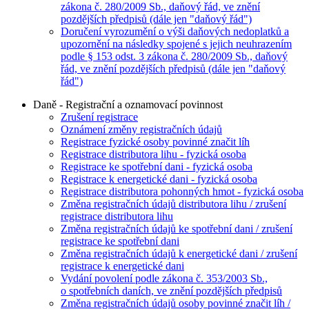
zákona č. 280/2009 Sb., daňový řád, ve znění
pozdějších předpisů (dále jen "daňový řád")
Doručení vyrozumění o výši daňových nedoplatků a
upozornění na následky spojené s jejich neuhrazením
podle § 153 odst. 3 zákona č. 280/2009 Sb., daňový
řád, ve znění pozdějších předpisů (dále jen "daňový
řád")
Daně - Registrační a oznamovací povinnost
Zrušení registrace
Oznámení změny registračních údajů
Registrace fyzické osoby povinné značit líh
Registrace distributora lihu - fyzická osoba
Registrace ke spotřební dani - fyzická osoba
Registrace k energetické dani - fyzická osoba
Registrace distributora pohonných hmot - fyzická osoba
Změna registračních údajů distributora lihu / zrušení
registrace distributora lihu
Změna registračních údajů ke spotřební dani / zrušení
registrace ke spotřební dani
Změna registračních údajů k energetické dani / zrušení
registrace k energetické dani
Vydání povolení podle zákona č. 353/2003 Sb.,
o spotřebních daních, ve znění pozdějších předpisů
Změna registračních údajů osoby povinné značit líh /