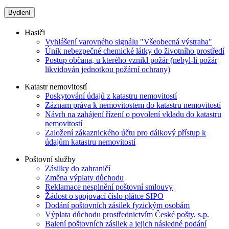
Bydlení
Hasiči
Vyhlášení varovného signálu "Všeobecná výstraha"
Únik nebezpečné chemické látky do životního prostředí
Postup občana, u kterého vznikl požár (nebyl-li požár
likvidován jednotkou požární ochrany)
Katastr nemovitostí
Poskytování údajů z katastru nemovitostí
Záznam práva k nemovitostem do katastru nemovitostí
Návrh na zahájení řízení o povolení vkladu do katastru
nemovitostí
Založení zákaznického účtu pro dálkový přístup k
údajům katastru nemovitostí
Poštovní služby
Zásilky do zahraničí
Změna výplaty důchodu
Reklamace nesplnění poštovní smlouvy
Žádost o spojovací číslo plátce SIPO
Dodání poštovních zásilek fyzickým osobám
Výplata důchodu prostřednictvím České pošty, s.p.
Balení poštovních zásilek a jejich následné podání