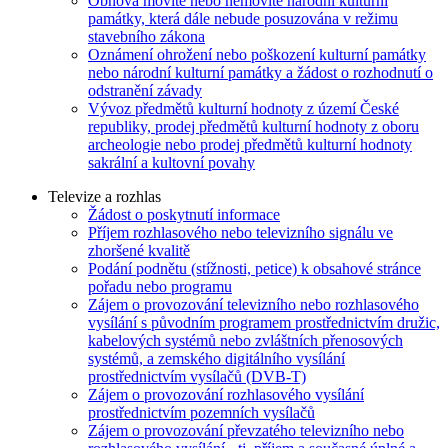
Obnova movité nebo nemovité národní kulturní
památky, která dále nebude posuzována v režimu
stavebního zákona
Oznámení ohrožení nebo poškození kulturní památky
nebo národní kulturní památky a žádost o rozhodnutí o
odstranění závady
Vývoz předmětů kulturní hodnoty z území České
republiky, prodej předmětů kulturní hodnoty z oboru
archeologie nebo prodej předmětů kulturní hodnoty
sakrální a kultovní povahy
Televize a rozhlas
Žádost o poskytnutí informace
Příjem rozhlasového nebo televizního signálu ve
zhoršené kvalitě
Podání podnětu (stížnosti, petice) k obsahové stránce
pořadu nebo programu
Zájem o provozování televizního nebo rozhlasového
vysílání s původním programem prostřednictvím družic,
kabelových systémů nebo zvláštních přenosových
systémů, a zemského digitálního vysílání
prostřednictvím vysílačů (DVB-T)
Zájem o provozování rozhlasového vysílání
prostřednictvím pozemních vysílačů
Zájem o provozování převzatého televizního nebo