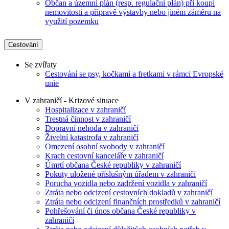
Občan a územní plán (resp. regulační plán) při koupi
nemovitosti a přípravě výstavby nebo jiném záměru na
využití pozemku
Cestování
Se zvířaty
Cestování se psy, kočkami a fretkami v rámci Evropské
unie
V zahraničí - Krizové situace
Hospitalizace v zahraničí
Trestná činnost v zahraničí
Dopravní nehoda v zahraničí
Živelní katastrofa v zahraničí
Omezení osobní svobody v zahraničí
Krach cestovní kanceláře v zahraničí
Úmrtí občana České republiky v zahraničí
Pokuty uložené příslušným úřadem v zahraničí
Porucha vozidla nebo zadržení vozidla v zahraničí
Ztráta nebo odcizení cestovních dokladů v zahraničí
Ztráta nebo odcizení finančních prostředků v zahraničí
Pohřešování či únos občana České republiky v
zahraničí