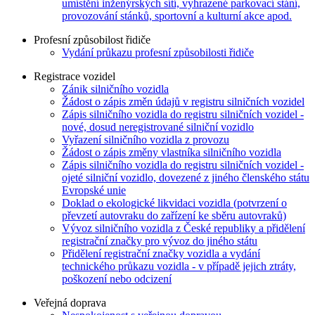
umístění inženýrských sítí, vyhrazené parkovací stání,
provozování stánků, sportovní a kulturní akce apod.
Profesní způsobilost řidiče
Vydání průkazu profesní způsobilosti řidiče
Registrace vozidel
Zánik silničního vozidla
Žádost o zápis změn údajů v registru silničních vozidel
Zápis silničního vozidla do registru silničních vozidel -
nové, dosud neregistrované silniční vozidlo
Vyřazení silničního vozidla z provozu
Žádost o zápis změny vlastníka silničního vozidla
Zápis silničního vozidla do registru silničních vozidel -
ojeté silniční vozidlo, dovezené z jiného členského státu
Evropské unie
Doklad o ekologické likvidaci vozidla (potvrzení o
převzetí autovraku do zařízení ke sběru autovraků)
Vývoz silničního vozidla z České republiky a přidělení
registrační značky pro vývoz do jiného státu
Přidělení registrační značky vozidla a vydání
technického průkazu vozidla - v případě jejich ztráty,
poškození nebo odcizení
Veřejná doprava