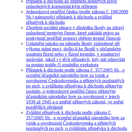
Příplatek k důchodu ke zmírnění některých křivd
způsobených komunistickým režimem
Jednorázová peněžní částka (podle zákona č. 108/2009
Sb.) nahrazující příplatek k důchodu a zvláštní
příspěvek k důchodu
Zhoršení sociální situace v důsledku škody na zdraví
způsobené trestným činem, které zakládá právo na
poskytnutí peněžité pomoci obětem trestné činnosti
Uplatnění nároku na náhradu škody způsobené při
výkonu státní moci, došlo-li ke škodě v občanském
soudním řízení nebo v řízení trestním, v soudnictví
správním, jakož i v těch případech, kdy stát odpovídá
za postup notáře či soudního exekutora
Příplatek k důchodu podle zákona č. 357/2005 Sb., o
ocenění účastníků národního boje za vznik a
osvobození Československa a některých pozůstalých
po nich, o zvláštním příspěvku k důchodu některým
osobám, o jednorázové peněžní částce některým
účastníkům národního boje za osvobození v letech
1939 až 1945 a o změně některých zákonů, ve znění
pozdějších předpisů
Zvláštní příspěvek k důchodu podle zákona č.
357/2005 Sb., o ocenění účastníků národního boje za
vznik a osvobození Československa a některých
pozůstalých po nich, o zvláštním příspěvku k důchodu