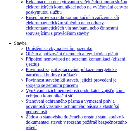
Reklamace na poskytovanou veřejně dostupnou službu
elektronických komunikací nebo na vyúčtování ceny za
poskytnutou službu
Rušení provozu radiokomunikačních zařízení a sítí
elektromagnetickým stíněním nebo odrazy
elektromagnetických vln stavbami nebo činnostmi
souvisejícími s prováděním stavby
Stavba
Umístění stavby na lesním pozemku
Občan a pořizování územních a regulačních plánů
Připojení nemovitosti na pozemní komunikaci (zřízení
sjezdu)
Povinnost zajistit zpracování průkazu energetické
náročnosti budovy (průkaz)
Povinnost stavebníků staveb, jejichž provedení je
spojeno se zemními pracemi
Využívání cizích nemovitostí podnikateli zajišťujícími
veřejnou komunikační síť
Stanovení ochranného pásma a vymezení práv a
povinností vlastníka ochranného pásma a vlastníků
nemovitostí
Žádost o stanovisko dotčeného orgánu státní správy k
dokumentaci staveb v rozsahu požárně bezpečnostního
řešení