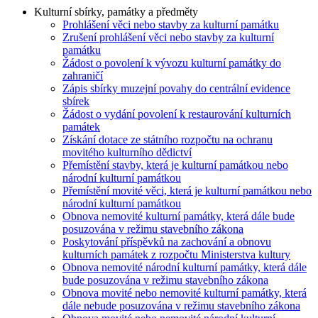
Kulturní sbírky, památky a předměty
Prohlášení věci nebo stavby za kulturní památku
Zrušení prohlášení věci nebo stavby za kulturní
památku
Žádost o povolení k vývozu kulturní památky do
zahraničí
Zápis sbírky muzejní povahy do centrální evidence
sbírek
Žádost o vydání povolení k restaurování kulturních
památek
Získání dotace ze státního rozpočtu na ochranu
movitého kulturního dědictví
Přemístění stavby, která je kulturní památkou nebo
národní kulturní památkou
Přemístění movité věci, která je kulturní památkou nebo
národní kulturní památkou
Obnova nemovité kulturní památky, která dále bude
posuzována v režimu stavebního zákona
Poskytování příspěvků na zachování a obnovu
kulturních památek z rozpočtu Ministerstva kultury
Obnova nemovité národní kulturní památky, která dále
bude posuzována v režimu stavebního zákona
Obnova movité nebo nemovité kulturní památky, která
dále nebude posuzována v režimu stavebního zákona