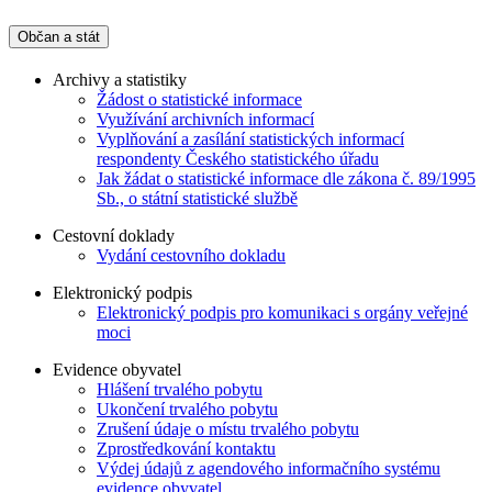
Občan a stát
Archivy a statistiky
Žádost o statistické informace
Využívání archivních informací
Vyplňování a zasílání statistických informací
respondenty Českého statistického úřadu
Jak žádat o statistické informace dle zákona č. 89/1995
Sb., o státní statistické službě
Cestovní doklady
Vydání cestovního dokladu
Elektronický podpis
Elektronický podpis pro komunikaci s orgány veřejné
moci
Evidence obyvatel
Hlášení trvalého pobytu
Ukončení trvalého pobytu
Zrušení údaje o místu trvalého pobytu
Zprostředkování kontaktu
Výdej údajů z agendového informačního systému
evidence obyvatel