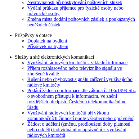
Nesrovnalosti při poskytování poštovních služeb
Vydání průkazu příjemce pro fyzické osoby nebo
právnické osoby
Změna místa dodání poštovních zásilek a poukázaných
peněžních částek
Příspěvky a dotace
Doplatek na bydlení
Příspěvek na bydlení
Služby a sítě elektronických komunikací
Využívání rádiových kmitočtů - základní informace
Příjem rozhlasového nebo televizního signálu ve
zhoršené kvalitě
Rušení nebo chybovost signálu zařízení využívajícího
rádiové kmitočty
Podání žádosti o informace dle zákona č. 106/1999 Sb.,
o svobodném přístupu k informacím, ve znění
pozdějších předpisů, Českému telekomunikačnímu
úřadu
Využívání rádiových kmitočtů při výkonu
komunikačních činností podle všeobecného oprávnění
Žádost o udělení (změnu, prodloužení doby platnosti
nebo odnětí) individuálního oprávnění k využívání
rádiových kmitočtů