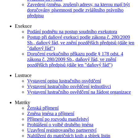
Zavedení (změna, zrušení) adresy, na kterou mají být
doručovány písemnosti podle zvláštního právního
předpisu
Exekuce
Podání podnětu na postup soudního exekutora
Postup při daňové exekuci podle zákona č. 280/2009
Sb., daňový řád, ve znění pozdějších předpisů (dále jen
"daňový řád")
Doručení exekučního příkazu podle § 178 odst. 4
zákona č. 280/2009 Sb., daňový řád, ve znění
pozdějších předpisů (dále jen "daňový řád")
Lustrace
Vystavení opisu lustračního osvědčení
Vystavení lustračního osvědčení jednotlivci
Vystavení lustračního osvědčení na žádost organizace
Matriky
Ženská příjmení
Změna jména a příjmení
Příjmení po rozvodu manželství
Prohlášení o volbě druhého jména
Uzavření registrovaného partnerství
Nahlížení do matričních knih a sbírek listin