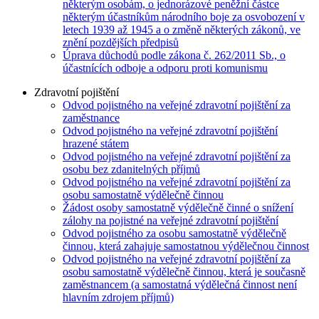
některým osobám, o jednorázové peněžní částce
některým účastníkům národního boje za osvobození v
letech 1939 až 1945 a o změně některých zákonů, ve
znění pozdějších předpisů
Úprava důchodů podle zákona č. 262/2011 Sb., o
účastnících odboje a odporu proti komunismu
Zdravotní pojištění
Odvod pojistného na veřejné zdravotní pojištění za
zaměstnance
Odvod pojistného na veřejné zdravotní pojištění
hrazené státem
Odvod pojistného na veřejné zdravotní pojištění za
osobu bez zdanitelných příjmů
Odvod pojistného na veřejné zdravotní pojištění za
osobu samostatně výdělečně činnou
Žádost osoby samostatně výdělečně činné o snížení
zálohy na pojistné na veřejné zdravotní pojištění
Odvod pojistného za osobu samostatně výdělečně
činnou, která zahajuje samostatnou výdělečnou činnost
Odvod pojistného na veřejné zdravotní pojištění za
osobu samostatně výdělečně činnou, která je současně
zaměstnancem (a samostatná výdělečná činnost není
hlavním zdrojem příjmů)