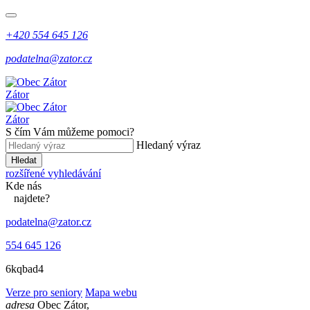
+420 554 645 126
podatelna@zator.cz
Zátor
Zátor
S čím Vám můžeme pomoci?
Hledaný výraz
Hledat
rozšířené vyhledávání
Kde
nás
najdete?
podatelna@zator.cz
554 645 126
6kqbad4
Verze pro seniory
Mapa webu
adresa
Obec Zátor,