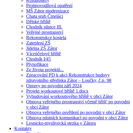
Kompostéry
Protipovodňová opatření
MŠ Zátor modernizace
Chata srub Čmeláci
Dětské hřiště
Chodník silnice III.
Veřejné prostranství
Rekonstrukce kostela
Zateplení ZŠ
Jídelna ZŠ Zátor
Víceúčelové hřiště
Chodník I⁄45
Plynofikace
Ze života projektů...
Zpracování PD k akci Rekonstrukce budovy
zdravotního střediska Zátor – Loučky, č.p. 98
Opravy po povodni září 2024
Projekt workoutové hřiště 1.docx
Vybudování workoutového hřiště v obci Zátor
Obnova veřejného prostranství včetně hřišť po povodni
v obci Zátor
Obnova veřejného osvětlení po povodni v obci Zátor
Obnova místních komunikací po povodni v obci Zátor
Lesnicko-myslivecká stezka v Zátoru
Kontakty