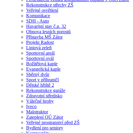
Rekonstrukce střechy ZŠ
Veřejné osvětlení
Komunikace
SDH - Auto
Havarijní stav č.p. 32
Obnova lesních porostů
Přístavba MŠ Zátor
Projekt Radost
Liniová zeleň
Sportovní areál
Sportovní ovál
Božítělová kaple
Evangelická kaple
Sběrný dvůr
Sport v příhraničí
Dětské hřiště 2
Rekonstrukce garáže
Zdravotní středisko
Válečné hroby
Iveco
Malotraktor
Zateplení OÚ Zátor
Veřejné prostranství před ZŠ
Bydlení pro seniory