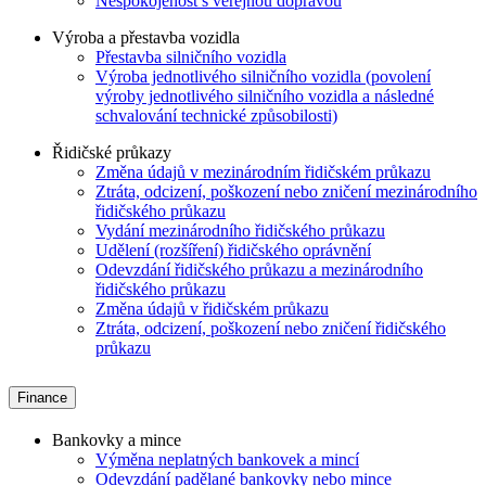
Nespokojenost s veřejnou dopravou
Výroba a přestavba vozidla
Přestavba silničního vozidla
Výroba jednotlivého silničního vozidla (povolení
výroby jednotlivého silničního vozidla a následné
schvalování technické způsobilosti)
Řidičské průkazy
Změna údajů v mezinárodním řidičském průkazu
Ztráta, odcizení, poškození nebo zničení mezinárodního
řidičského průkazu
Vydání mezinárodního řidičského průkazu
Udělení (rozšíření) řidičského oprávnění
Odevzdání řidičského průkazu a mezinárodního
řidičského průkazu
Změna údajů v řidičském průkazu
Ztráta, odcizení, poškození nebo zničení řidičského
průkazu
Finance
Bankovky a mince
Výměna neplatných bankovek a mincí
Odevzdání padělané bankovky nebo mince