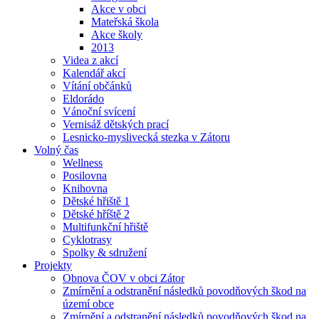
Akce v obci
Mateřská škola
Akce školy
2013
Videa z akcí
Kalendář akcí
Vítání občánků
Eldorádo
Vánoční svícení
Vernisáž dětských prací
Lesnicko-myslivecká stezka v Zátoru
Volný čas
Wellness
Posilovna
Knihovna
Dětské hřiště 1
Dětské hříště 2
Multifunkční hřiště
Cyklotrasy
Spolky & sdružení
Projekty
Obnova ČOV v obci Zátor
Zmírnění a odstranění následků povodňových škod na
území obce
Zmírnění a odstranění následků povodňových škod na