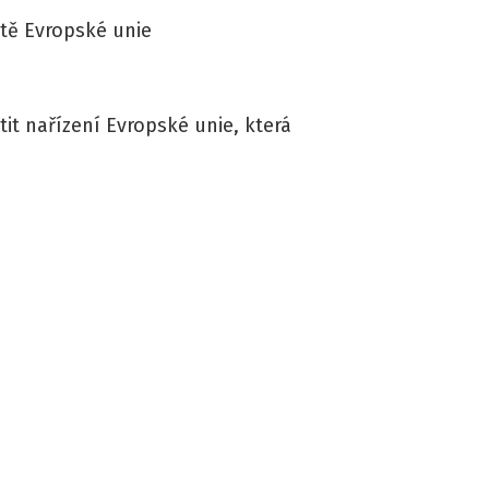
átě Evropské unie
it nařízení Evropské unie, která
u přímo aplikovatelná v každém
o nařízení č. 883/2004 (dále též
základě může státní příslušník
dávky.
něžité dávky určené k vyrovnání
ní dítěte a při osvojení dítěte.
k dle nařízení se kromě tiskopisů,
 (strukturované elektronické
at žádost apod.)