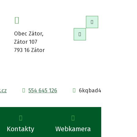
adresa
Mapa webu
Obec Zátor,
Verze pro seniory
Zátor 107
793 16 Zátor
.cz
554 645 126
6kqbad4
Kontakty
Webkamera