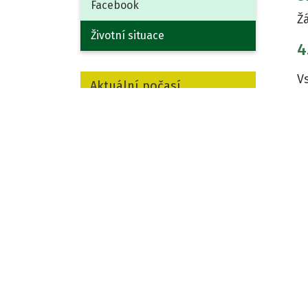
Facebook
Ž
Životní situace
4
V
Aktuální počasí
j
č
dnes, čtvrtek 6. 8. 2026
V
"
33 °C
19 °C
č
R
r
7. 8.
26/17 °C
pátek
P
k
8. 8.
24/13 °C
d
sobota
5
9. 8.
27/14 °C