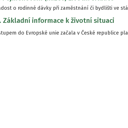
ádost o rodinné dávky při zaměstnání či bydlišti ve st
. Základní informace k životní situaci
stupem do Evropské unie začala v České republice plat
sou základními právními předpisy Evropské unie a jso
lenském státě.
 oblasti dávkových systémů sociální ochrany se jedná 
nařízení") a některé další právní předpisy, na jejichž 
lenského státu Evropské unie požádat o tzv. rodinné 
odinné dávky jsou definovány jako všechny věcné i pe
odinných výdajů, s výjimkou zvláštních dávek při naroze
ro ověřování plnění podmínek nároku na přiznání dáve
teré požadují národní právní řády, používají tzv. SEDy
okumenty), popř. E-formuláře.
. Kdo je oprávněn v této věci jednat (pod