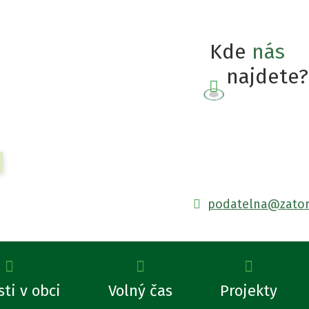
Kde
nás
najdete?
Hledat
podatelna@zator
ti v obci
Volný čas
Projekty