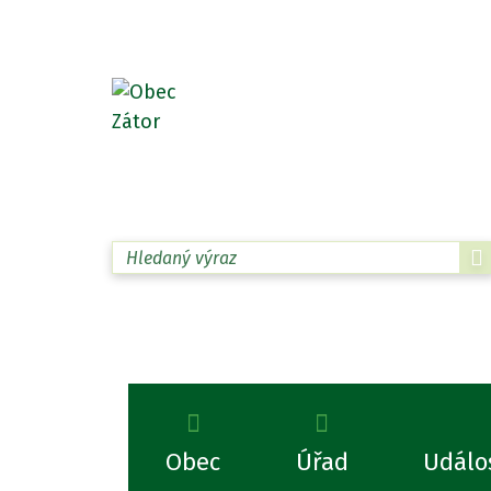
ZÁTOR
S čím Vám můžeme pomoci?
Obec
Úřad
Událos