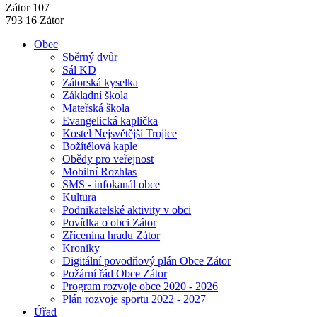
Zátor 107
793 16 Zátor
Obec
Sběrný dvůr
Sál KD
Zátorská kyselka
Základní škola
Mateřská škola
Evangelická kaplička
Kostel Nejsvětější Trojice
Božítělová kaple
Obědy pro veřejnost
Mobilní Rozhlas
SMS - infokanál obce
Kultura
Podnikatelské aktivity v obci
Povídka o obci Zátor
Zřícenina hradu Zátor
Kroniky
Digitální povodňový plán Obce Zátor
Požární řád Obce Zátor
Program rozvoje obce 2020 - 2026
Plán rozvoje sportu 2022 - 2027
Úřad