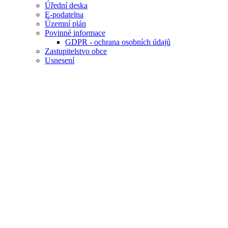
Úřední deska
E-podatelna
Územní plán
Povinné informace
GDPR - ochrana osobních údajů
Zastupitelstvo obce
Usnesení
Archiv do konce roku 2016
Organizační struktura
Bytová politika
Mikroregion Krnovsko
Výbory
Obecně závazné vyhlášky obce
Volby
DSO Loučka
Události v obci
Rezervace sálu
Aktuality
Hlášení rozhlasu
Zpravodaj
FOTO - Zonerama
Naše obec
Zonerama
Povodně
Fotografie