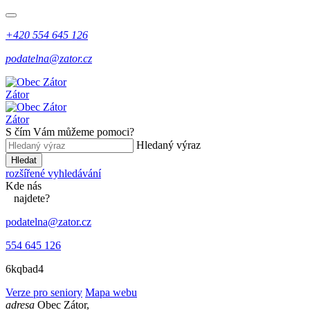
+420 554 645 126
podatelna@zator.cz
Zátor
Zátor
S čím Vám můžeme pomoci?
Hledaný výraz
Hledat
rozšířené vyhledávání
Kde
nás
najdete?
podatelna@zator.cz
554 645 126
6kqbad4
Verze pro seniory
Mapa webu
adresa
Obec Zátor,