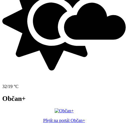
32/19 °C
Občan+
Přejít na portál Občan+