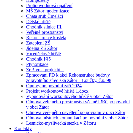
Kompostéry
Protipovodňová opatření
MŠ Zátor modernizace
Chata srub Čmeláci
Dětské hřiště
Chodník silnice III.
Veřejné prostranství
Rekonstrukce kostela
Zateplení ZŠ
Jídelna ZŠ Zátor
Víceúčelové hřiště
Chodník I⁄45
Plynofikace
Ze života projektů...
Zpracování PD k akci Rekonstrukce budovy
zdravotního střediska Zátor – Loučky, č.p. 98
Opravy po povodni září 2024
Projekt workoutové hřiště 1.docx
Vybudování workoutového hřiště v obci Zátor
Obnova veřejného prostranství včetně hřišť po povodni
v obci Zátor
Obnova veřejného osvětlení po povodni v obci Zátor
Obnova místních komunikací po povodni v obci Zátor
Lesnicko-myslivecká stezka v Zátoru
Kontakty