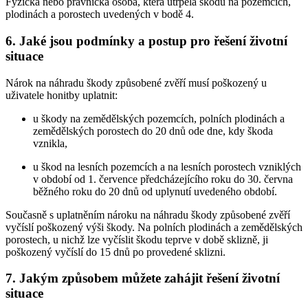
Fyzická nebo právnická osoba, která utrpěla škodu na pozemcích,
plodinách a porostech uvedených v bodě 4.
6. Jaké jsou podmínky a postup pro řešení životní
situace
Nárok na náhradu škody způsobené zvěří musí poškozený u
uživatele honitby uplatnit:
u škody na zemědělských pozemcích, polních plodinách a
zemědělských porostech do 20 dnů ode dne, kdy škoda
vznikla,
u škod na lesních pozemcích a na lesních porostech vzniklých
v období od 1. července předcházejícího roku do 30. června
běžného roku do 20 dnů od uplynutí uvedeného období.
Současně s uplatněním nároku na náhradu škody způsobené zvěří
vyčíslí poškozený výši škody. Na polních plodinách a zemědělských
porostech, u nichž lze vyčíslit škodu teprve v době sklizně, ji
poškozený vyčíslí do 15 dnů po provedené sklizni.
7. Jakým způsobem můžete zahájit řešení životní
situace