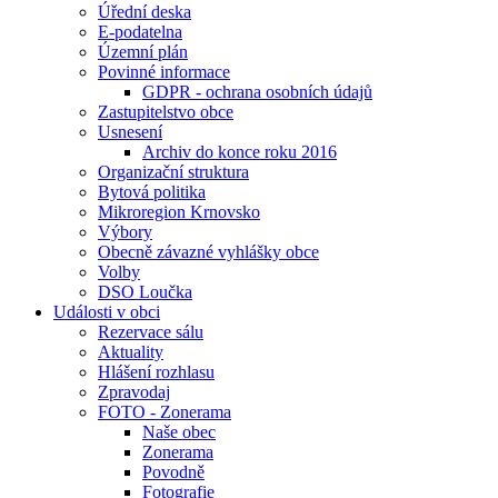
Úřední deska
E-podatelna
Územní plán
Povinné informace
GDPR - ochrana osobních údajů
Zastupitelstvo obce
Usnesení
Archiv do konce roku 2016
Organizační struktura
Bytová politika
Mikroregion Krnovsko
Výbory
Obecně závazné vyhlášky obce
Volby
DSO Loučka
Události v obci
Rezervace sálu
Aktuality
Hlášení rozhlasu
Zpravodaj
FOTO - Zonerama
Naše obec
Zonerama
Povodně
Fotografie