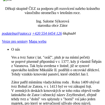
Děkuji skupině ČEZ za podporu při rozsvícení našeho krásného
vánočního stromečku v letošním roce.
Ing. Salome Sýkorová
starostka obce Zátor
podatelna@zator.cz
+420 554 6454 126
6kqbad4
Verze pro seniory
Mapa webu
O nás
Ves a tvrz Sator ( lat. "oráč", pluh je na místní pečeti)
se poprvé písemně připomíná v r. 1377, kdy ji vlastnil Štěpán
z Varanova. Tak byla uvedena v listině, již se synové
opavského knížete Mikuláše II. podělili o otcovské dědictví.
Tehdy vzniklo krnovské panství, které obdržel Jan I.
Zátor patřil místnímu vladyckému rodu . Roku 1409 obýval
tvrz Bohuš ze Zatora, v r. 1413 byl ve vsi zákupní fojt.
V zemských deskách krnovských se toho roku objevil vedle
latinského de Zator i německý název Zeyffersdorf, zřejmě
tehdy tvrz a "dolní" ves splynuly s "horní" vsí jako jeden
majetek, pro který se setrvačností užívalo obou názvů.