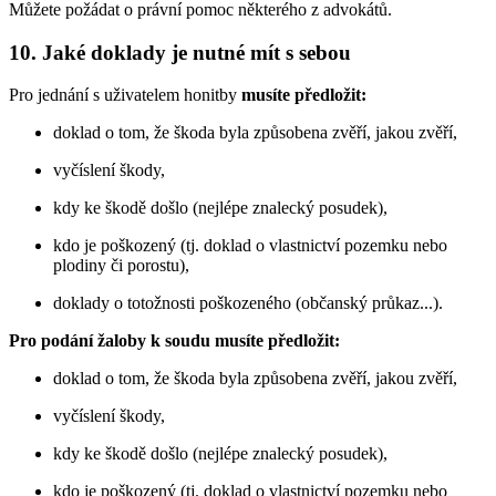
Můžete požádat o právní pomoc některého z advokátů.
10. Jaké doklady je nutné mít s sebou
Pro jednání s uživatelem honitby
musíte předložit:
doklad o tom, že škoda byla způsobena zvěří, jakou zvěří,
vyčíslení škody,
kdy ke škodě došlo (nejlépe znalecký posudek),
kdo je poškozený (tj. doklad o vlastnictví pozemku nebo
plodiny či porostu),
doklady o totožnosti poškozeného (občanský průkaz...).
Pro podání žaloby k soudu musíte předložit:
doklad o tom, že škoda byla způsobena zvěří, jakou zvěří,
vyčíslení škody,
kdy ke škodě došlo (nejlépe znalecký posudek),
kdo je poškozený (tj. doklad o vlastnictví pozemku nebo