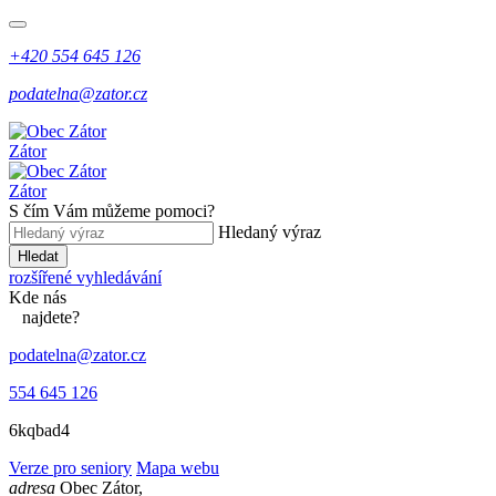
+420 554 645 126
podatelna@zator.cz
Zátor
Zátor
S čím Vám můžeme pomoci?
Hledaný výraz
Hledat
rozšířené vyhledávání
Kde
nás
najdete?
podatelna@zator.cz
554 645 126
6kqbad4
Verze pro seniory
Mapa webu
adresa
Obec Zátor,