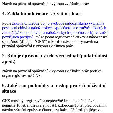
Návrh na přiznání oprávnění k výkonu zvláštních práv
4. Základní informace k životní situaci
Podle
zákona č. 3/2002 Sb., o svobodě náboženského vyznání a
postavení církví a náboženských společností a o změně některých
zákonů (zákon o církvích a náboženských společnostech), ve znění
pozdějších předpisů
, může podat registrovaná církev a náboženská
společnost (dále jen "CNS") u Ministerstva kultury návrh na
přiznání oprávnění k výkonu zvláštních práv.
5. Kdo je oprávněn v této věci jednat (podat žádost
apod.)
Návrh na přiznání oprávnění k výkonu zvláštních práv podává
orgán registrované CNS.
6. Jaké jsou podmínky a postup pro řešení životní
situace
CNS musí být registrována nepřetržitě ke dni podání návrhu
nejméně 10 let, musí zveřejňovat každoročně 10 let před podáním
návrhu výroční zprávy o činnosti za kalendářní rok (nejlépe ve