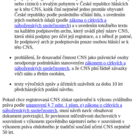
nebo cizinců s trvalým pobytem v České republice hlásících
se k této CNS, kolik činí nejméně jedno promile obyvatel
České republiky podle posledního sčítání lidu, s uvedením
jejich osobních údajů (podle
zákona o církvích a
náboženských společnostech
) a s uvedením totožného textu
na každém podpisovém archu, který uvádí plný název CNS,
která sbírá podpisy pro účel její registrace, a z něhož je patrné,
že podpisový arch je podepisován pouze osobou hlásící se k
této CNS,
prohlášení, že dosavadní činnost CNS jako právnické osoby
neodporuje podmínkám stanoveným
zákonem o církvích a
náboženských společnostech
, a že CNS plní řádně závazky
vůči státu a třetím osobám,
texty výročních zpráv a účetních uzávěrek za dobu 10 let
předcházejících podání návrhu.
Pokud chce registrovaná CNS získat oprávnění k výkonu zvláštního
práva podle
ustanovení § 7 odst. 1 písm. e) zákona o církvích a
náboženských společnostech
, musí návrh navíc obsahovat
dokument potvrzující, že povinnost mlčenlivosti duchovních v
souvislosti s výkonem zpovědního tajemství nebo v souvislosti s
výkonem práva obdobného je tradiční součástí učení CNS nejméně
50 let.