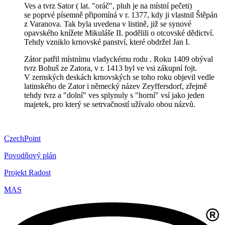
Ves a tvrz Sator ( lat. "oráč", pluh je na místní pečeti)
se poprvé písemně připomíná v r. 1377, kdy ji vlastnil Štěpán
z Varanova. Tak byla uvedena v listině, již se synové
opavského knížete Mikuláše II. podělili o otcovské dědictví.
Tehdy vzniklo krnovské panství, které obdržel Jan I.
Zátor patřil místnímu vladyckému rodu . Roku 1409 obýval
tvrz Bohuš ze Zatora, v r. 1413 byl ve vsi zákupní fojt.
V zemských deskách krnovských se toho roku objevil vedle
latinského de Zator i německý název Zeyffersdorf, zřejmě
tehdy tvrz a "dolní" ves splynuly s "horní" vsí jako jeden
majetek, pro který se setrvačností užívalo obou názvů.
CzechPoint
Povodňový plán
Projekt Radost
MAS