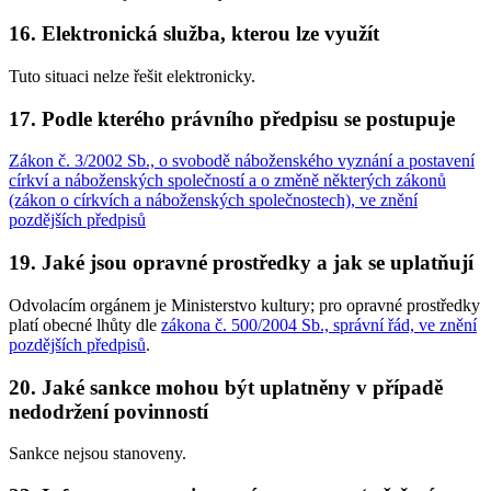
16. Elektronická služba, kterou lze využít
Tuto situaci nelze řešit elektronicky.
17. Podle kterého právního předpisu se postupuje
Zákon č. 3/2002 Sb., o svobodě náboženského vyznání a postavení
církví a náboženských společností a o změně některých zákonů
(zákon o církvích a náboženských společnostech), ve znění
pozdějších předpisů
19. Jaké jsou opravné prostředky a jak se uplatňují
Odvolacím orgánem je Ministerstvo kultury; pro opravné prostředky
platí obecné lhůty dle
zákona č. 500/2004 Sb., správní řád, ve znění
pozdějších předpisů
.
20. Jaké sankce mohou být uplatněny v případě
nedodržení povinností
Sankce nejsou stanoveny.