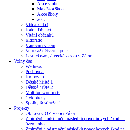
Akce v obci
Mateřská škola
Akce školy
2013
Videa z akcí
Kalendář akcí
Vítání občánků
Eldorádo
Vánoční svícení
Vernisáž dětských prací
Lesnicko-myslivecká stezka v Zátoru
Volný čas
Wellness
Posilovna
Knihovna
Dětské hřiště 1
Dětské hříště 2
Multifunkční hřiště
Cyklotrasy
Spolky & sdružení
Projekty
Obnova ČOV v obci Zátor
Zmírnění a odstranění následků povodňových škod na
území obce
Zmírnění a odstranění následků povodňových škod na