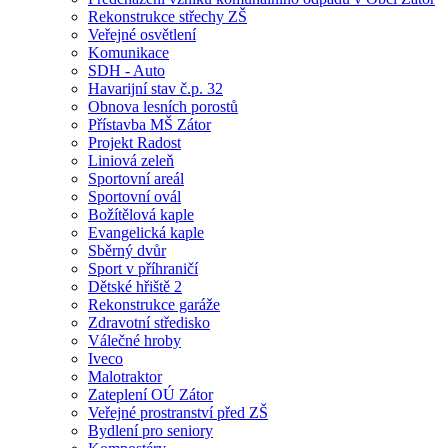
Rekonstrukce střechy ZŠ
Veřejné osvětlení
Komunikace
SDH - Auto
Havarijní stav č.p. 32
Obnova lesních porostů
Přístavba MŠ Zátor
Projekt Radost
Liniová zeleň
Sportovní areál
Sportovní ovál
Božítělová kaple
Evangelická kaple
Sběrný dvůr
Sport v příhraničí
Dětské hřiště 2
Rekonstrukce garáže
Zdravotní středisko
Válečné hroby
Iveco
Malotraktor
Zateplení OÚ Zátor
Veřejné prostranství před ZŠ
Bydlení pro seniory