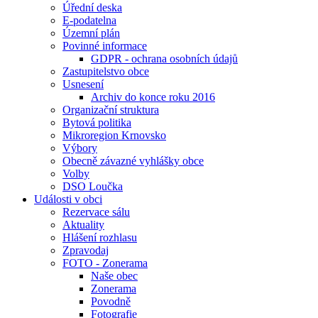
Úřední deska
E-podatelna
Územní plán
Povinné informace
GDPR - ochrana osobních údajů
Zastupitelstvo obce
Usnesení
Archiv do konce roku 2016
Organizační struktura
Bytová politika
Mikroregion Krnovsko
Výbory
Obecně závazné vyhlášky obce
Volby
DSO Loučka
Události v obci
Rezervace sálu
Aktuality
Hlášení rozhlasu
Zpravodaj
FOTO - Zonerama
Naše obec
Zonerama
Povodně
Fotografie