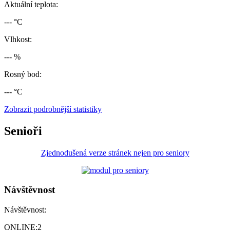
Aktuální teplota:
--- °C
Vlhkost:
--- %
Rosný bod:
--- °C
Zobrazit podrobnější statistiky
Senioři
Zjednodušená verze stránek nejen pro seniory
Návštěvnost
Návštěvnost:
ONLINE:
2