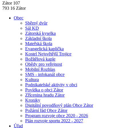
Zátor 107
793 16 Zátor
Obec
Sběrný dvůr
Sál KD
Zátorská kyselka
Základní škola
Mateřská škola
Evangelická kaplička
Kostel Nejsvětější Trojice
Božítělová kaple
Obědy pro veřejnost
Mobilní Rozhlas
SMS - infokanál obce
Kultura
Podnikatelské aktivity v obci
Povídka o obci Zátor
Zřícenina hradu Zátor
Kroniky
Digitální povodňový plán Obce Zátor
Požární řád Obce Zátor
Program rozvoje obce 2020 - 2026
Plán rozvoje sportu 2022 - 2027
Úřad