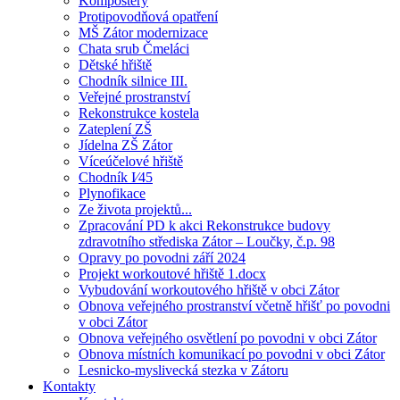
Kompostéry
Protipovodňová opatření
MŠ Zátor modernizace
Chata srub Čmeláci
Dětské hřiště
Chodník silnice III.
Veřejné prostranství
Rekonstrukce kostela
Zateplení ZŠ
Jídelna ZŠ Zátor
Víceúčelové hřiště
Chodník I⁄45
Plynofikace
Ze života projektů...
Zpracování PD k akci Rekonstrukce budovy
zdravotního střediska Zátor – Loučky, č.p. 98
Opravy po povodni září 2024
Projekt workoutové hřiště 1.docx
Vybudování workoutového hřiště v obci Zátor
Obnova veřejného prostranství včetně hřišť po povodni
v obci Zátor
Obnova veřejného osvětlení po povodni v obci Zátor
Obnova místních komunikací po povodni v obci Zátor
Lesnicko-myslivecká stezka v Zátoru
Kontakty