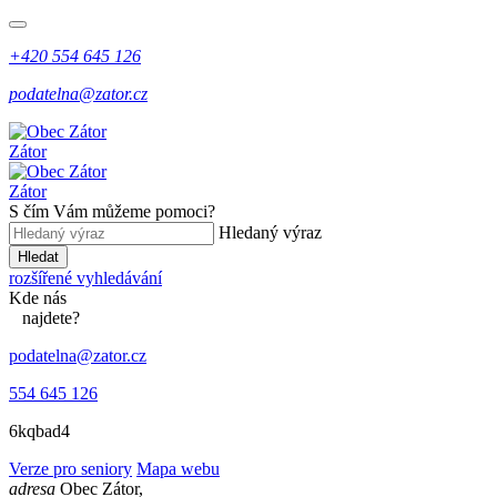
+420 554 645 126
podatelna@zator.cz
Zátor
Zátor
S čím Vám můžeme pomoci?
Hledaný výraz
Hledat
rozšířené vyhledávání
Kde
nás
najdete?
podatelna@zator.cz
554 645 126
6kqbad4
Verze pro seniory
Mapa webu
adresa
Obec Zátor,