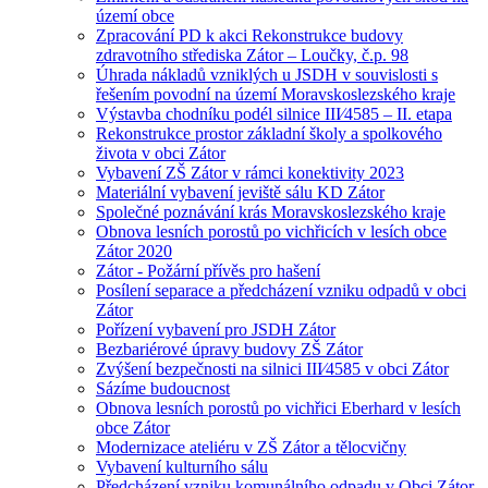
území obce
Zpracování PD k akci Rekonstrukce budovy
zdravotního střediska Zátor – Loučky, č.p. 98
Úhrada nákladů vzniklých u JSDH v souvislosti s
řešením povodní na území Moravskoslezského kraje
Výstavba chodníku podél silnice III⁄4585 – II. etapa
Rekonstrukce prostor základní školy a spolkového
života v obci Zátor
Vybavení ZŠ Zátor v rámci konektivity 2023
Materiální vybavení jeviště sálu KD Zátor
Společné poznávání krás Moravskoslezského kraje
Obnova lesních porostů po vichřicích v lesích obce
Zátor 2020
Zátor - Požární přívěs pro hašení
Posílení separace a předcházení vzniku odpadů v obci
Zátor
Pořízení vybavení pro JSDH Zátor
Bezbariérové úpravy budovy ZŠ Zátor
Zvýšení bezpečnosti na silnici III⁄4585 v obci Zátor
Sázíme budoucnost
Obnova lesních porostů po vichřici Eberhard v lesích
obce Zátor
Modernizace ateliéru v ZŠ Zátor a tělocvičny
Vybavení kulturního sálu
Předcházení vzniku komunálního odpadu v Obci Zátor