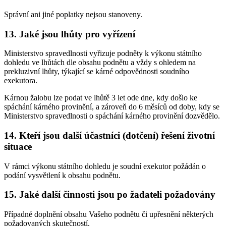
Správní ani jiné poplatky nejsou stanoveny.
13. Jaké jsou lhůty pro vyřízení
Ministerstvo spravedlnosti vyřizuje podněty k výkonu státního
dohledu ve lhůtách dle obsahu podnětu a vždy s ohledem na
prekluzivní lhůty, týkající se kárné odpovědnosti soudního
exekutora.
Kárnou žalobu lze podat ve lhůtě 3 let ode dne, kdy došlo ke
spáchání kárného provinění, a zároveň do 6 měsíců od doby, kdy se
Ministerstvo spravedlnosti o spáchání kárného provinění dozvědělo.
14. Kteří jsou další účastníci (dotčení) řešení životní
situace
V rámci výkonu státního dohledu je soudní exekutor požádán o
podání vysvětlení k obsahu podnětu.
15. Jaké další činnosti jsou po žadateli požadovány
Případné doplnění obsahu Vašeho podnětu či upřesnění některých
požadovaných skutečností.