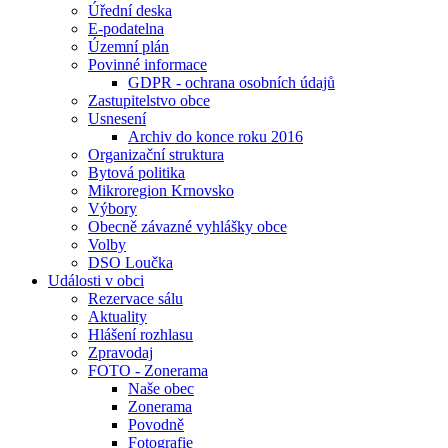
Úřední deska
E-podatelna
Územní plán
Povinné informace
GDPR - ochrana osobních údajů
Zastupitelstvo obce
Usnesení
Archiv do konce roku 2016
Organizační struktura
Bytová politika
Mikroregion Krnovsko
Výbory
Obecně závazné vyhlášky obce
Volby
DSO Loučka
Události v obci
Rezervace sálu
Aktuality
Hlášení rozhlasu
Zpravodaj
FOTO - Zonerama
Naše obec
Zonerama
Povodně
Fotografie