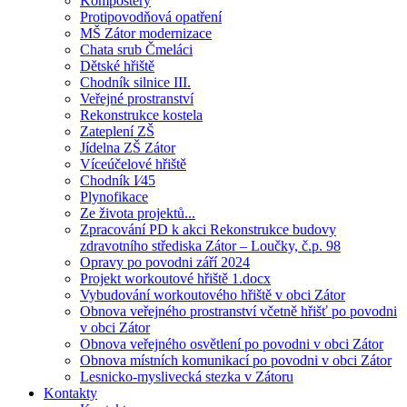
Kompostéry
Protipovodňová opatření
MŠ Zátor modernizace
Chata srub Čmeláci
Dětské hřiště
Chodník silnice III.
Veřejné prostranství
Rekonstrukce kostela
Zateplení ZŠ
Jídelna ZŠ Zátor
Víceúčelové hřiště
Chodník I⁄45
Plynofikace
Ze života projektů...
Zpracování PD k akci Rekonstrukce budovy
zdravotního střediska Zátor – Loučky, č.p. 98
Opravy po povodni září 2024
Projekt workoutové hřiště 1.docx
Vybudování workoutového hřiště v obci Zátor
Obnova veřejného prostranství včetně hřišť po povodni
v obci Zátor
Obnova veřejného osvětlení po povodni v obci Zátor
Obnova místních komunikací po povodni v obci Zátor
Lesnicko-myslivecká stezka v Zátoru
Kontakty