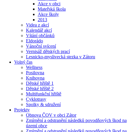
Akce v obci
Mateřská škola
Akce školy
2013
Videa z akcí
Kalendář akcí
Vítání občánků
Eldorádo
Vánoční svícení
Vernisáž dětských prací
Lesnicko-myslivecká stezka v Zátoru
Volný čas
Wellness
Posilovna
Knihovna
Dětské hřiště 1
Dětské hříště 2
Multifunkční hřiště
Cyklotrasy
Spolky & sdružení
Projekty
Obnova ČOV v obci Zátor
Zmírnění a odstranění následků povodňových škod na
území obce
Zmírnění a odstranění následků povodňových škod na