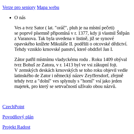
Verze pro seniory
Mapa webu
O nás
Ves a tvrz Sator ( lat. "oráč", pluh je na místní pečeti)
se poprvé písemně připomíná v r. 1377, kdy ji vlastnil Štěpán
z Varanova. Tak byla uvedena v listině, již se synové
opavského knížete Mikuláše II. podělili o otcovské dědictví.
Tehdy vzniklo krnovské panství, které obdržel Jan I.
Zátor patřil místnímu vladyckému rodu . Roku 1409 obýval
tvrz Bohuš ze Zatora, v r. 1413 byl ve vsi zákupní fojt.
V zemských deskách krnovských se toho roku objevil vedle
latinského de Zator i německý název Zeyffersdorf, zřejmě
tehdy tvrz a "dolní" ves splynuly s "horní" vsí jako jeden
majetek, pro který se setrvačností užívalo obou názvů.
CzechPoint
Povodňový plán
Projekt Radost