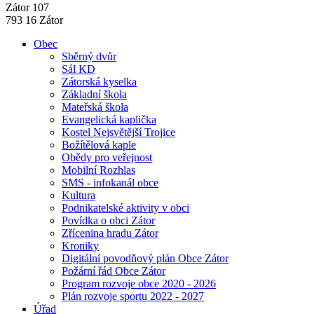
Zátor 107
793 16 Zátor
Obec
Sběrný dvůr
Sál KD
Zátorská kyselka
Základní škola
Mateřská škola
Evangelická kaplička
Kostel Nejsvětější Trojice
Božítělová kaple
Obědy pro veřejnost
Mobilní Rozhlas
SMS - infokanál obce
Kultura
Podnikatelské aktivity v obci
Povídka o obci Zátor
Zřícenina hradu Zátor
Kroniky
Digitální povodňový plán Obce Zátor
Požární řád Obce Zátor
Program rozvoje obce 2020 - 2026
Plán rozvoje sportu 2022 - 2027
Úřad