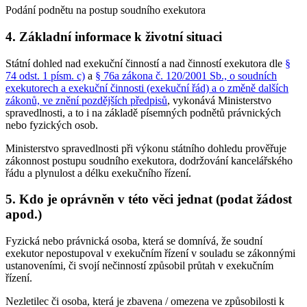
Podání podnětu na postup soudního exekutora
4. Základní informace k životní situaci
Státní dohled nad exekuční činností a nad činností exekutora dle
§
74 odst. 1 písm. c)
a
§ 76a zákona č. 120/2001 Sb., o soudních
exekutorech a exekuční činnosti (exekuční řád) a o změně dalších
zákonů, ve znění pozdějších předpisů
, vykonává Ministerstvo
spravedlnosti, a to i na základě písemných podnětů právnických
nebo fyzických osob.
Ministerstvo spravedlnosti při výkonu státního dohledu prověřuje
zákonnost postupu soudního exekutora, dodržování kancelářského
řádu a plynulost a délku exekučního řízení.
5. Kdo je oprávněn v této věci jednat (podat žádost
apod.)
Fyzická nebo právnická osoba, která se domnívá, že soudní
exekutor nepostupoval v exekučním řízení v souladu se zákonnými
ustanoveními, či svojí nečinností způsobil průtah v exekučním
řízení.
Nezletilec či osoba, která je zbavena / omezena ve způsobilosti k