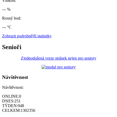
Vlhkost:
--- %
Rosný bod:
--- °C
Zobrazit podrobnější statistiky
Senioři
Zjednodušená verze stránek nejen pro seniory
Návštěvnost
Návštěvnost:
ONLINE:
0
DNES:
251
TÝDEN:
948
CELKEM:
1302356