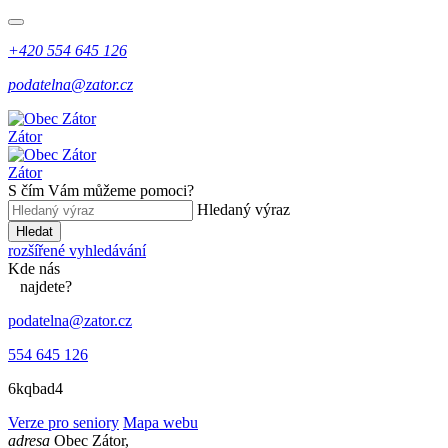
+420 554 645 126
podatelna@zator.cz
Zátor
Zátor
S čím Vám můžeme pomoci?
Hledaný výraz
Hledat
rozšířené vyhledávání
Kde
nás
najdete?
podatelna@zator.cz
554 645 126
6kqbad4
Verze pro seniory
Mapa webu
adresa
Obec Zátor,