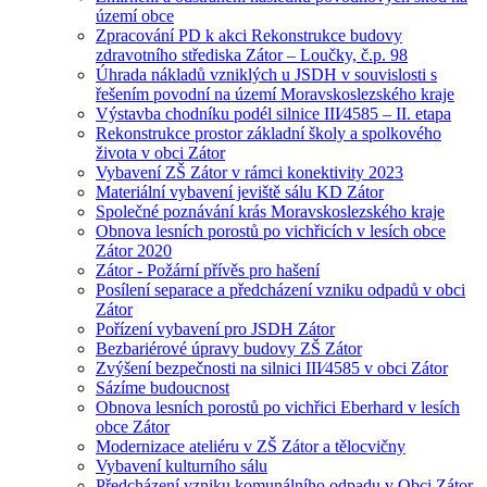
území obce
Zpracování PD k akci Rekonstrukce budovy
zdravotního střediska Zátor – Loučky, č.p. 98
Úhrada nákladů vzniklých u JSDH v souvislosti s
řešením povodní na území Moravskoslezského kraje
Výstavba chodníku podél silnice III⁄4585 – II. etapa
Rekonstrukce prostor základní školy a spolkového
života v obci Zátor
Vybavení ZŠ Zátor v rámci konektivity 2023
Materiální vybavení jeviště sálu KD Zátor
Společné poznávání krás Moravskoslezského kraje
Obnova lesních porostů po vichřicích v lesích obce
Zátor 2020
Zátor - Požární přívěs pro hašení
Posílení separace a předcházení vzniku odpadů v obci
Zátor
Pořízení vybavení pro JSDH Zátor
Bezbariérové úpravy budovy ZŠ Zátor
Zvýšení bezpečnosti na silnici III⁄4585 v obci Zátor
Sázíme budoucnost
Obnova lesních porostů po vichřici Eberhard v lesích
obce Zátor
Modernizace ateliéru v ZŠ Zátor a tělocvičny
Vybavení kulturního sálu
Předcházení vzniku komunálního odpadu v Obci Zátor