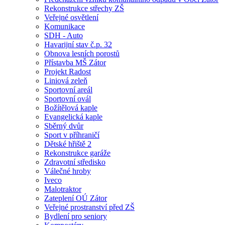
Rekonstrukce střechy ZŠ
Veřejné osvětlení
Komunikace
SDH - Auto
Havarijní stav č.p. 32
Obnova lesních porostů
Přístavba MŠ Zátor
Projekt Radost
Liniová zeleň
Sportovní areál
Sportovní ovál
Božítělová kaple
Evangelická kaple
Sběrný dvůr
Sport v příhraničí
Dětské hřiště 2
Rekonstrukce garáže
Zdravotní středisko
Válečné hroby
Iveco
Malotraktor
Zateplení OÚ Zátor
Veřejné prostranství před ZŠ
Bydlení pro seniory