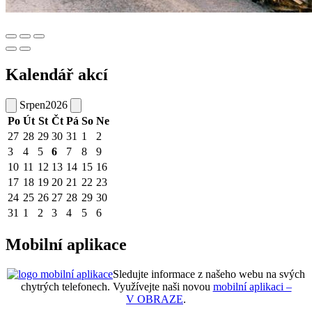
Kalendář akcí
Srpen
2026
Po
Út
St
Čt
Pá
So
Ne
27
28
29
30
31
1
2
3
4
5
6
7
8
9
10
11
12
13
14
15
16
17
18
19
20
21
22
23
24
25
26
27
28
29
30
31
1
2
3
4
5
6
Mobilní aplikace
Sledujte informace z našeho webu na svých
chytrých telefonech. Využívejte naši novou
mobilní aplikaci –
V OBRAZE
.