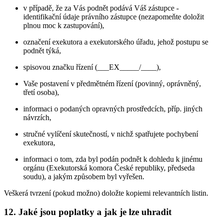
v případě, že za Vás podnět podává Váš zástupce -
identifikační údaje právního zástupce (nezapomeňte doložit
plnou moc k zastupování),
označení exekutora a exekutorského úřadu, jehož postupu se
podnět týká,
spisovou značku řízení (___EX_____/____),
Vaše postavení v předmětném řízení (povinný, oprávněný,
třetí osoba),
informaci o podaných opravných prostředcích, příp. jiných
návrzích,
stručné vylíčení skutečností, v nichž spatřujete pochybení
exekutora,
informaci o tom, zda byl podán podnět k dohledu k jinému
orgánu (Exekutorská komora České republiky, předseda
soudu), a jakým způsobem byl vyřešen.
Veškerá tvrzení (pokud možno) doložte kopiemi relevantních listin.
12. Jaké jsou poplatky a jak je lze uhradit