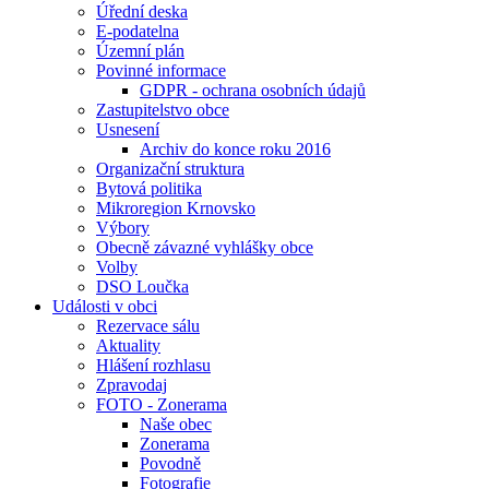
Úřední deska
E-podatelna
Územní plán
Povinné informace
GDPR - ochrana osobních údajů
Zastupitelstvo obce
Usnesení
Archiv do konce roku 2016
Organizační struktura
Bytová politika
Mikroregion Krnovsko
Výbory
Obecně závazné vyhlášky obce
Volby
DSO Loučka
Události v obci
Rezervace sálu
Aktuality
Hlášení rozhlasu
Zpravodaj
FOTO - Zonerama
Naše obec
Zonerama
Povodně
Fotografie