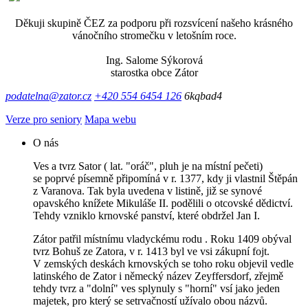
Děkuji skupině ČEZ za podporu při rozsvícení našeho krásného
vánočního stromečku v letošním roce.
Ing. Salome Sýkorová
starostka obce Zátor
podatelna@zator.cz
+420 554 6454 126
6kqbad4
Verze pro seniory
Mapa webu
O nás
Ves a tvrz Sator ( lat. "oráč", pluh je na místní pečeti)
se poprvé písemně připomíná v r. 1377, kdy ji vlastnil Štěpán
z Varanova. Tak byla uvedena v listině, již se synové
opavského knížete Mikuláše II. podělili o otcovské dědictví.
Tehdy vzniklo krnovské panství, které obdržel Jan I.
Zátor patřil místnímu vladyckému rodu . Roku 1409 obýval
tvrz Bohuš ze Zatora, v r. 1413 byl ve vsi zákupní fojt.
V zemských deskách krnovských se toho roku objevil vedle
latinského de Zator i německý název Zeyffersdorf, zřejmě
tehdy tvrz a "dolní" ves splynuly s "horní" vsí jako jeden
majetek, pro který se setrvačností užívalo obou názvů.