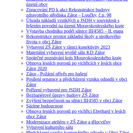
území obce
Zpracování PD k akci Rekonstrukce budovy
zdravotního střediska Zátor – Loučky, č.p. 98
Úhrada nákladů vzniklých u JSDH v souvislosti s
řešením povodní na území Moravskoslezského kraje
Výstavba chodníku podél silnice III⁄4585 – II. etapa
Rekonstrukce prostor základní školy a spolkového
života v obci Zátor
Vybavení ZŠ Zátor v rámci konektivity 2023
Materiální vybavení jeviště sálu KD Zátor
Společné poznávání krás Moravskoslezského kraje
Obnova lesních porostů po vichřicích v lesích obce
Zátor 2020
Zátor - Požární přívěs pro hašení
Posílení separace a předcházení vzniku odpadů v obci
Zátor
Pořízení vybavení pro JSDH Zátor
Bezbariérové úpravy budovy ZŠ Zátor
Zvýšení bezpečnosti na silnici III⁄4585 v obci Zátor
Sázíme budoucnost
Obnova lesních porostů po vichřici Eberhard v lesích
obce Zátor
Modernizace ateliéru v ZŠ Zátor a tělocvičny
Vybavení kulturního sálu
Předcházení vzniku komunálního odpadu v Obci Zátor