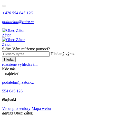
+420 554 645 126
podatelna@zator.cz
Zátor
Zátor
S čím Vám můžeme pomoci?
Hledaný výraz
Hledat
rozšířené vyhledávání
Kde
nás
najdete?
podatelna@zator.cz
554 645 126
6kqbad4
Verze pro seniory
Mapa webu
adresa
Obec Zátor,