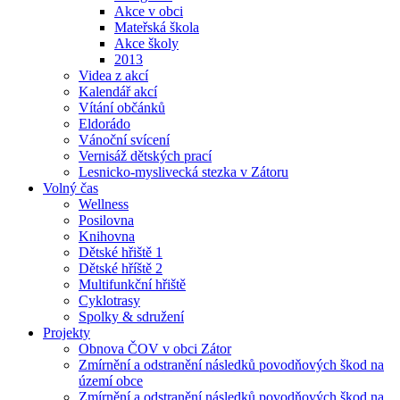
Akce v obci
Mateřská škola
Akce školy
2013
Videa z akcí
Kalendář akcí
Vítání občánků
Eldorádo
Vánoční svícení
Vernisáž dětských prací
Lesnicko-myslivecká stezka v Zátoru
Volný čas
Wellness
Posilovna
Knihovna
Dětské hřiště 1
Dětské hříště 2
Multifunkční hřiště
Cyklotrasy
Spolky & sdružení
Projekty
Obnova ČOV v obci Zátor
Zmírnění a odstranění následků povodňových škod na
území obce
Zmírnění a odstranění následků povodňových škod na