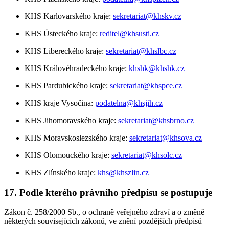
KHS Karlovarského kraje:
sekretariat@khskv.cz
KHS Ústeckého kraje:
reditel@khsusti.cz
KHS Libereckého kraje:
sekretariat@khslbc.cz
KHS Královéhradeckého kraje:
khshk@khshk.cz
KHS Pardubického kraje:
sekretariat@khspce.cz
KHS kraje Vysočina:
podatelna@khsjih.cz
KHS Jihomoravského kraje:
sekretariat@khsbrno.cz
KHS Moravskoslezského kraje:
sekretariat@khsova.cz
KHS Olomouckého kraje:
sekretariat@khsolc.cz
KHS Zlínského kraje:
khs@khszlin.cz
17. Podle kterého právního předpisu se postupuje
Zákon č. 258/2000 Sb., o ochraně veřejného zdraví a o změně
některých souvisejících zákonů, ve znění pozdějších předpisů