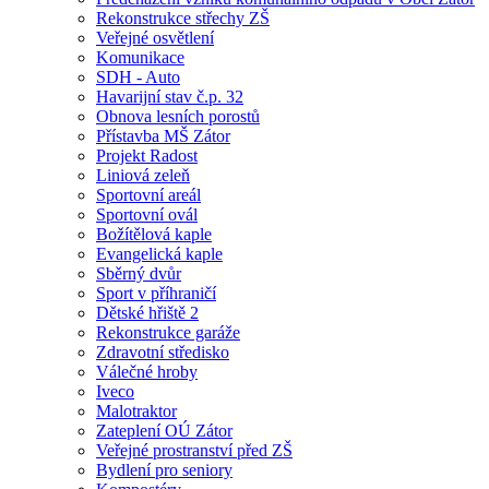
Rekonstrukce střechy ZŠ
Veřejné osvětlení
Komunikace
SDH - Auto
Havarijní stav č.p. 32
Obnova lesních porostů
Přístavba MŠ Zátor
Projekt Radost
Liniová zeleň
Sportovní areál
Sportovní ovál
Božítělová kaple
Evangelická kaple
Sběrný dvůr
Sport v příhraničí
Dětské hřiště 2
Rekonstrukce garáže
Zdravotní středisko
Válečné hroby
Iveco
Malotraktor
Zateplení OÚ Zátor
Veřejné prostranství před ZŠ
Bydlení pro seniory