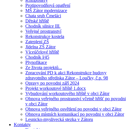
Kompostéry
Protipovodňová opatření
MŠ Zátor modernizace
Chata srub Čmeláci
Dětské hřiště
Chodník silnice III.
Veřejné prostranství
Rekonstrukce kostela
Zateplení ZŠ
Jídelna ZŠ Zátor
Víceúčelové hřiště
Chodník I⁄45
Plynofikace
Ze života projektů...
Zpracování PD k akci Rekonstrukce budovy
zdravotního střediska Zátor – Loučky, č.p. 98
Opravy po povodni září 2024
Projekt workoutové hřiště 1.docx
Vybudování workoutového hřiště v obci Zátor
Obnova veřejného prostranství včetně hřišť po povodni
v obci Zátor
Obnova veřejného osvětlení po povodni v obci Zátor
Obnova místních komunikací po povodni v obci Zátor
Lesnicko-myslivecká stezka v Zátoru
Kontakty