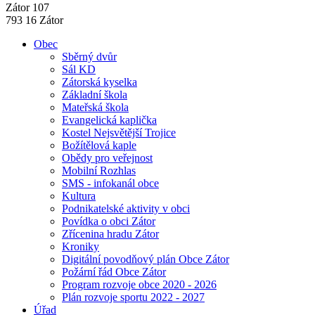
Zátor 107
793 16 Zátor
Obec
Sběrný dvůr
Sál KD
Zátorská kyselka
Základní škola
Mateřská škola
Evangelická kaplička
Kostel Nejsvětější Trojice
Božítělová kaple
Obědy pro veřejnost
Mobilní Rozhlas
SMS - infokanál obce
Kultura
Podnikatelské aktivity v obci
Povídka o obci Zátor
Zřícenina hradu Zátor
Kroniky
Digitální povodňový plán Obce Zátor
Požární řád Obce Zátor
Program rozvoje obce 2020 - 2026
Plán rozvoje sportu 2022 - 2027
Úřad