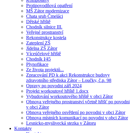
Kompostéry
Protipovodňová opatření
MŠ Zátor modernizace
Chata srub Čmeláci
Dětské hřiště
Chodník silnice III.
Veřejné prostranství
Rekonstrukce kostela
Zateplení ZŠ
Jídelna ZŠ Zátor
Víceúčelové hřiště
Chodník I⁄45
Plynofikace
Ze života projektů...
Zpracování PD k akci Rekonstrukce budovy
zdravotního střediska Zátor – Loučky, č.p. 98
Opravy po povodni září 2024
Projekt workoutové hřiště 1.docx
Vybudování workoutového hřiště v obci Zátor
Obnova veřejného prostranství včetně hřišť po povodni
v obci Zátor
Obnova veřejného osvětlení po povodni v obci Zátor
Obnova místních komunikací po povodni v obci Zátor
Lesnicko-myslivecká stezka v Zátoru
Kontakty