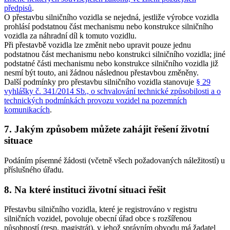
předpisů
.
O přestavbu silničního vozidla se nejedná, jestliže výrobce vozidla
prohlásí podstatnou část mechanismu nebo konstrukce silničního
vozidla za náhradní díl k tomuto vozidlu.
Při přestavbě vozidla lze změnit nebo upravit pouze jednu
podstatnou část mechanismu nebo konstrukci silničního vozidla; jiné
podstatné části mechanismu nebo konstrukce silničního vozidla již
nesmí být touto, ani žádnou následnou přestavbou změněny.
Další podmínky pro přestavbu silničního vozidla stanovuje
§ 29
vyhlášky č. 341/2014 Sb., o schvalování technické způsobilosti a o
technických podmínkách provozu vozidel na pozemních
komunikacích
.
7. Jakým způsobem můžete zahájit řešení životní
situace
Podáním písemné žádosti (včetně všech požadovaných náležitostí) u
příslušného úřadu.
8. Na které instituci životní situaci řešit
Přestavbu silničního vozidla, které je registrováno v registru
silničních vozidel, povoluje obecní úřad obce s rozšířenou
působností (resp. magistrát), v jehož správním obvodu má žadatel