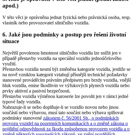
apod.)
V této věci je oprávněna jednat fyzická nebo právnická osoba, resp.
vlastník nebo provozovatel silničního vozidla.
6. Jaké jsou podmínky a postup pro řešení životní
situace
Největší povolenou hmotnost silničního vozidla lze snížit jen v
případě přestavby vozidla na speciální vozidlo jednoúčelového
využití.
Přestavbou vozidla nesmí být změněna kategorie vozidla, jestliže se
na nově vzniklou kategorii vztahují přísnější technické požadavky
stanovené prováděcím právním předpisem pro brzdy vozidla, vnější
hluk vozidla, emise škodlivin ve výfukových plynech vozidla nebo
prvky aktivní a pasivní bezpečnosti.
Přestavbu vozidla výměnou karoserie lze povolit jen v rámci jedné
typové řady vozidla.
Nahrazuje-li se nebo doplňuje-li se vozidlo novou nebo jinou
součástí nebo výbavou, musí tato součást nebo výbava splňovat
podmínky stanovené
zákonem č. 56/2001 Sb., o podmínkách
provozu vozidel na pozemních komunikacích a o změně zákona o
pojištění odpovědnosti za škodu způsobenou provozem vozidla a o
změně některých souvisejících zákonů, ve znění pozdějších