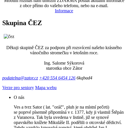
Mobilní rozhlas nám umožní ZDARMA posílát aktuální informace
z obce přímo do vašeho telefonu, nebo na e-mail.
Informace
Skupina ČEZ
Děkuji skupině ČEZ za podporu při rozsvícení našeho krásného
vánočního stromečku v letošním roce.
Ing. Salome Sýkorová
starostka obce Zátor
podatelna@zator.cz
+420 554 6454 126
6kqbad4
Verze pro seniory
Mapa webu
O nás
Ves a tvrz Sator ( lat. "oráč", pluh je na místní pečeti)
se poprvé písemně připomíná v r. 1377, kdy ji vlastnil Štěpán
z Varanova. Tak byla uvedena v listině, již se synové
opavského knížete Mikuláše II. podělili o otcovské dědictví.
Tehdy vzniklo krnovské panství, které obdržel Jan I.