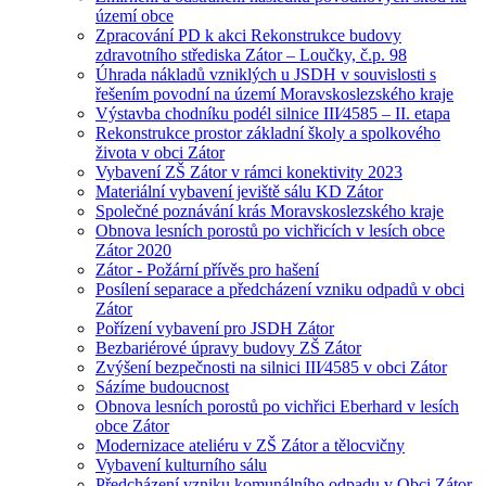
území obce
Zpracování PD k akci Rekonstrukce budovy
zdravotního střediska Zátor – Loučky, č.p. 98
Úhrada nákladů vzniklých u JSDH v souvislosti s
řešením povodní na území Moravskoslezského kraje
Výstavba chodníku podél silnice III⁄4585 – II. etapa
Rekonstrukce prostor základní školy a spolkového
života v obci Zátor
Vybavení ZŠ Zátor v rámci konektivity 2023
Materiální vybavení jeviště sálu KD Zátor
Společné poznávání krás Moravskoslezského kraje
Obnova lesních porostů po vichřicích v lesích obce
Zátor 2020
Zátor - Požární přívěs pro hašení
Posílení separace a předcházení vzniku odpadů v obci
Zátor
Pořízení vybavení pro JSDH Zátor
Bezbariérové úpravy budovy ZŠ Zátor
Zvýšení bezpečnosti na silnici III⁄4585 v obci Zátor
Sázíme budoucnost
Obnova lesních porostů po vichřici Eberhard v lesích
obce Zátor
Modernizace ateliéru v ZŠ Zátor a tělocvičny
Vybavení kulturního sálu
Předcházení vzniku komunálního odpadu v Obci Zátor