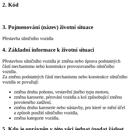
2. Kód
3. Pojmenování (název) životní situace
Přestavba silničního vozidla
4. Základní informace k životní situaci
Přestavbou silničního vozidla je změna nebo úprava podstatných
částí mechanismu nebo konstrukce provozovaného silničního
vozidla.
Za změnu podstatných částí mechanismu nebo konstrukce silničního
vozidla se považují:
změna druhu pohonu, vestavění jiného typu motoru,
změna karoserie, pérování vozidla a kol způsobující změnu
povoleného zatížení,
změna druhu karoserie nebo nástavby, pro které se mění účel
a způsob použití silničního vozidla,
změna kategorie vozidla.
5. Kdo je oprávněn v této věci jednat (podat žádost