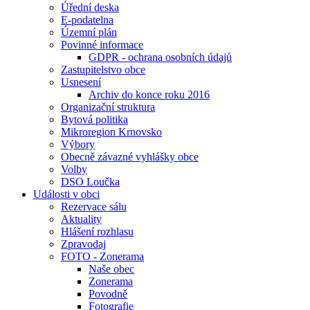
Úřední deska
E-podatelna
Územní plán
Povinné informace
GDPR - ochrana osobních údajů
Zastupitelstvo obce
Usnesení
Archiv do konce roku 2016
Organizační struktura
Bytová politika
Mikroregion Krnovsko
Výbory
Obecně závazné vyhlášky obce
Volby
DSO Loučka
Události v obci
Rezervace sálu
Aktuality
Hlášení rozhlasu
Zpravodaj
FOTO - Zonerama
Naše obec
Zonerama
Povodně
Fotografie