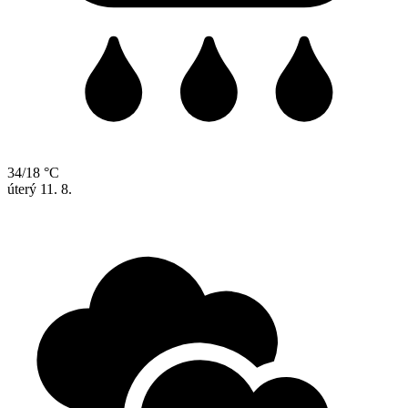
34/18 °C
úterý
11. 8.