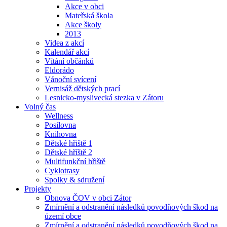
Akce v obci
Mateřská škola
Akce školy
2013
Videa z akcí
Kalendář akcí
Vítání občánků
Eldorádo
Vánoční svícení
Vernisáž dětských prací
Lesnicko-myslivecká stezka v Zátoru
Volný čas
Wellness
Posilovna
Knihovna
Dětské hřiště 1
Dětské hříště 2
Multifunkční hřiště
Cyklotrasy
Spolky & sdružení
Projekty
Obnova ČOV v obci Zátor
Zmírnění a odstranění následků povodňových škod na
území obce
Zmírnění a odstranění následků povodňových škod na