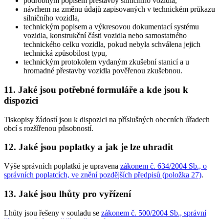
podrobným popisem přestavby silničního vozidla,
návrhem na změnu údajů zapisovaných v technickém průkazu
silničního vozidla,
technickým popisem a výkresovou dokumentací systému
vozidla, konstrukční části vozidla nebo samostatného
technického celku vozidla, pokud nebyla schválena jejich
technická způsobilost typu,
technickým protokolem vydaným zkušební stanicí a u
hromadné přestavby vozidla pověřenou zkušebnou.
11. Jaké jsou potřebné formuláře a kde jsou k
dispozici
Tiskopisy žádostí jsou k dispozici na příslušných obecních úřadech
obcí s rozšířenou působností.
12. Jaké jsou poplatky a jak je lze uhradit
Výše správních poplatků je upravena
zákonem č. 634/2004 Sb., o
správních poplatcích, ve znění pozdějších předpisů (položka 27)
.
13. Jaké jsou lhůty pro vyřízení
Lhůty jsou řešeny v souladu se
zákonem č. 500/2004 Sb., správní