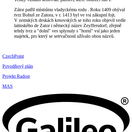
Zátor patřil místnímu vladyckému rodu . Roku 1409 obýval
tvrz Bohuš ze Zatora, v r. 1413 byl ve vsi zákupní fojt.
V zemských deskách krnovských se toho roku objevil vedle
latinského de Zator i německý název Zeyffersdorf, zřejmě
tehdy tvrz a "dolní" ves splynuly s "horní" vsí jako jeden
majetek, pro který se setrvačností užívalo obou názvů.
CzechPoint
Povodňový plán
Projekt Radost
MAS