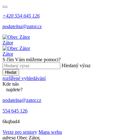
+420 554 645 126
podatelna@zator.cz
Zátor
Zátor
S čím Vám můžeme pomoci?
Hledaný výraz
Hledat
rozšířené vyhledávání
Kde
nás
najdete?
podatelna@zator.cz
554 645 126
6kqbad4
Verze pro seniory
Mapa webu
adresa
Obec Zátor,