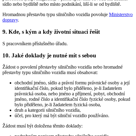
sídlo nebo bydliště nebo místo podnikání, liší-li se od bydliště.
Hromadnou přestavbu typu silničního vozidla povoluje
Ministerstvo
dopravy
.
9. Kde, s kým a kdy životní situaci řešit
S pracovníkem příslušného úřadu.
10. Jaké doklady je nutné mít s sebou
Žádost o povolení přestavby silničního vozidla nebo hromadné
přestavby typu silničního vozidla musí obsahovat:
obchodní jméno, sídlo a právní formu právnické osoby a její
identifikační číslo, pokud bylo přiděleno, je-li žadatelem
právnická osoba, nebo jméno a příjmení, pobyt, obchodní
jméno, rodné číslo a identifikační číslo fyzické osoby, pokud
bylo přiděleno, je-li žadatelem fyzická osoba,
druh a kategorii silničního vozidla,
účel, pro který má být silniční vozidlo používáno.
Žádost musí být doložena těmito doklady: