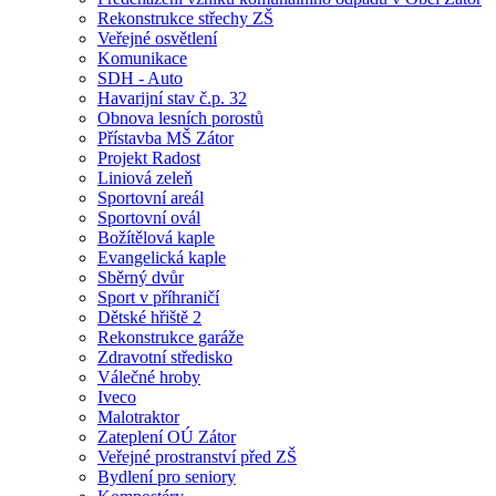
Rekonstrukce střechy ZŠ
Veřejné osvětlení
Komunikace
SDH - Auto
Havarijní stav č.p. 32
Obnova lesních porostů
Přístavba MŠ Zátor
Projekt Radost
Liniová zeleň
Sportovní areál
Sportovní ovál
Božítělová kaple
Evangelická kaple
Sběrný dvůr
Sport v příhraničí
Dětské hřiště 2
Rekonstrukce garáže
Zdravotní středisko
Válečné hroby
Iveco
Malotraktor
Zateplení OÚ Zátor
Veřejné prostranství před ZŠ
Bydlení pro seniory