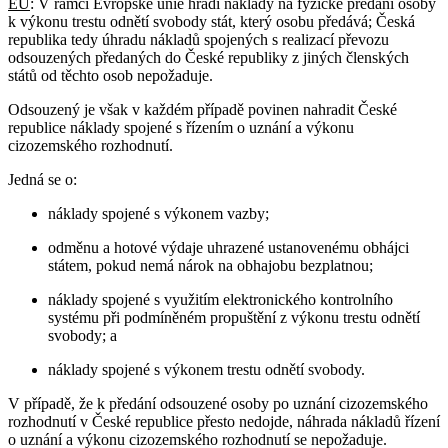
EU
: V rámci Evropské unie hradí náklady na fyzické předání osoby
k výkonu trestu odnětí svobody stát, který osobu předává; Česká
republika tedy úhradu nákladů spojených s realizací převozu
odsouzených předaných do České republiky z jiných členských
států od těchto osob nepožaduje.
Odsouzený je však v každém případě povinen nahradit České
republice náklady spojené s řízením o uznání a výkonu
cizozemského rozhodnutí.
Jedná se o:
náklady spojené s výkonem vazby;
odměnu a hotové výdaje uhrazené ustanovenému obhájci
státem, pokud nemá nárok na obhajobu bezplatnou;
náklady spojené s využitím elektronického kontrolního
systému při podmíněném propuštění z výkonu trestu odnětí
svobody; a
náklady spojené s výkonem trestu odnětí svobody.
V případě, že k předání odsouzené osoby po uznání cizozemského
rozhodnutí v České republice přesto nedojde, náhrada nákladů řízení
o uznání a výkonu cizozemského rozhodnutí se nepožaduje.