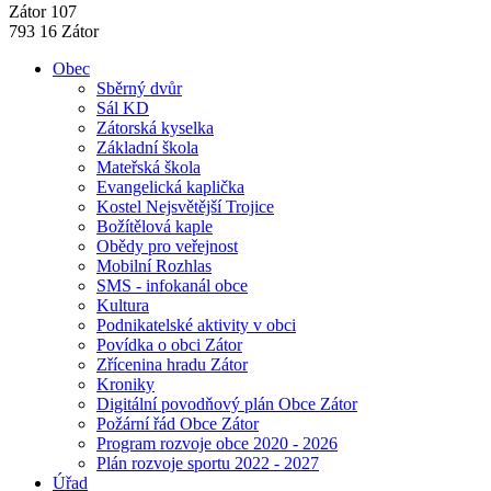
Zátor 107
793 16 Zátor
Obec
Sběrný dvůr
Sál KD
Zátorská kyselka
Základní škola
Mateřská škola
Evangelická kaplička
Kostel Nejsvětější Trojice
Božítělová kaple
Obědy pro veřejnost
Mobilní Rozhlas
SMS - infokanál obce
Kultura
Podnikatelské aktivity v obci
Povídka o obci Zátor
Zřícenina hradu Zátor
Kroniky
Digitální povodňový plán Obce Zátor
Požární řád Obce Zátor
Program rozvoje obce 2020 - 2026
Plán rozvoje sportu 2022 - 2027
Úřad