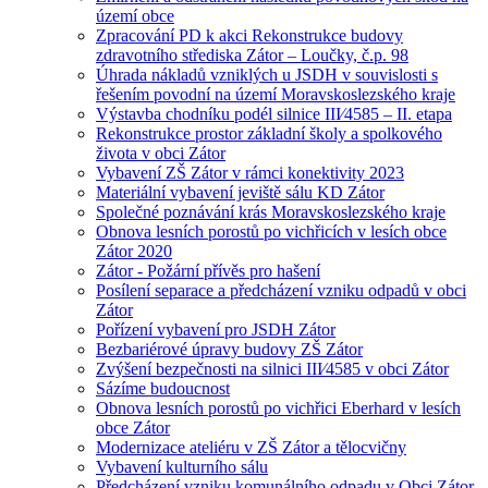
území obce
Zpracování PD k akci Rekonstrukce budovy
zdravotního střediska Zátor – Loučky, č.p. 98
Úhrada nákladů vzniklých u JSDH v souvislosti s
řešením povodní na území Moravskoslezského kraje
Výstavba chodníku podél silnice III⁄4585 – II. etapa
Rekonstrukce prostor základní školy a spolkového
života v obci Zátor
Vybavení ZŠ Zátor v rámci konektivity 2023
Materiální vybavení jeviště sálu KD Zátor
Společné poznávání krás Moravskoslezského kraje
Obnova lesních porostů po vichřicích v lesích obce
Zátor 2020
Zátor - Požární přívěs pro hašení
Posílení separace a předcházení vzniku odpadů v obci
Zátor
Pořízení vybavení pro JSDH Zátor
Bezbariérové úpravy budovy ZŠ Zátor
Zvýšení bezpečnosti na silnici III⁄4585 v obci Zátor
Sázíme budoucnost
Obnova lesních porostů po vichřici Eberhard v lesích
obce Zátor
Modernizace ateliéru v ZŠ Zátor a tělocvičny
Vybavení kulturního sálu
Předcházení vzniku komunálního odpadu v Obci Zátor