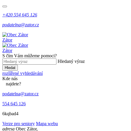
+420 554 645 126
podatelna@zator.cz
Zátor
Zátor
S čím Vám můžeme pomoci?
Hledaný výraz
Hledat
rozšířené vyhledávání
Kde
nás
najdete?
podatelna@zator.cz
554 645 126
6kqbad4
Verze pro seniory
Mapa webu
adresa
Obec Zátor,