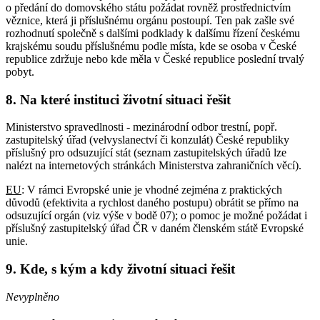
o předání do domovského státu požádat rovněž prostřednictvím
věznice, která ji příslušnému orgánu postoupí. Ten pak zašle své
rozhodnutí společně s dalšími podklady k dalšímu řízení českému
krajskému soudu příslušnému podle místa, kde se osoba v České
republice zdržuje nebo kde měla v České republice poslední trvalý
pobyt.
8. Na které instituci životní situaci řešit
Ministerstvo spravedlnosti - mezinárodní odbor trestní, popř.
zastupitelský úřad (velvyslanectví či konzulát) České republiky
příslušný pro odsuzující stát (seznam zastupitelských úřadů lze
nalézt na internetových stránkách Ministerstva zahraničních věcí).
EU
: V rámci Evropské unie je vhodné zejména z praktických
důvodů (efektivita a rychlost daného postupu) obrátit se přímo na
odsuzující orgán (viz výše v bodě 07); o pomoc je možné požádat i
příslušný zastupitelský úřad ČR v daném členském státě Evropské
unie.
9. Kde, s kým a kdy životní situaci řešit
Nevyplněno