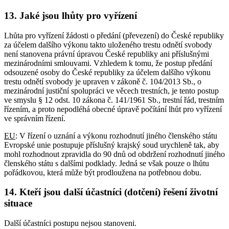
13. Jaké jsou lhůty pro vyřízení
Lhůta pro vyřízení žádosti o předání (převezení) do České republiky
za účelem dalšího výkonu takto uloženého trestu odnětí svobody
není stanovena právní úpravou České republiky ani příslušnými
mezinárodními smlouvami. Vzhledem k tomu, že postup předání
odsouzené osoby do České republiky za účelem dalšího výkonu
trestu odnětí svobody je upraven v zákoně č. 104/2013 Sb., o
mezinárodní justiční spolupráci ve věcech trestních, je tento postup
ve smyslu § 12 odst. 10 zákona č. 141/1961 Sb., trestní řád, trestním
řízením, a proto nepodléhá obecné úpravě počítání lhůt pro vyřízení
ve správním řízení.
EU
: V řízení o uznání a výkonu rozhodnutí jiného členského státu
Evropské unie postupuje příslušný krajský soud urychleně tak, aby
mohl rozhodnout zpravidla do 90 dnů od obdržení rozhodnutí jiného
členského státu s dalšími podklady. Jedná se však pouze o lhůtu
pořádkovou, která může být prodloužena na potřebnou dobu.
14. Kteří jsou další účastníci (dotčení) řešení životní
situace
Další účastníci postupu nejsou stanoveni.