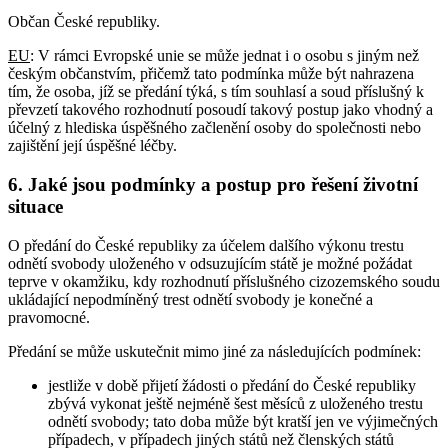
Občan České republiky.
EU
: V rámci Evropské unie se může jednat i o osobu s jiným než
českým občanstvím, přičemž tato podmínka může být nahrazena
tím, že osoba, jíž se předání týká, s tím souhlasí a soud příslušný k
převzetí takového rozhodnutí posoudí takový postup jako vhodný a
účelný z hlediska úspěšného začlenění osoby do společnosti nebo
zajištění její úspěšné léčby.
6. Jaké jsou podmínky a postup pro řešení životní
situace
O předání do České republiky za účelem dalšího výkonu trestu
odnětí svobody uloženého v odsuzujícím státě je možné požádat
teprve v okamžiku, kdy rozhodnutí příslušného cizozemského soudu
ukládající nepodmíněný trest odnětí svobody je konečné a
pravomocné.
Předání se může uskutečnit mimo jiné za následujících podmínek:
jestliže v době přijetí žádosti o předání do České republiky
zbývá vykonat ještě nejméně šest měsíců z uloženého trestu
odnětí svobody; tato doba může být kratší jen ve výjimečných
případech, v případech jiných států než členských států