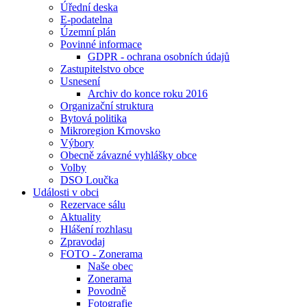
Úřední deska
E-podatelna
Územní plán
Povinné informace
GDPR - ochrana osobních údajů
Zastupitelstvo obce
Usnesení
Archiv do konce roku 2016
Organizační struktura
Bytová politika
Mikroregion Krnovsko
Výbory
Obecně závazné vyhlášky obce
Volby
DSO Loučka
Události v obci
Rezervace sálu
Aktuality
Hlášení rozhlasu
Zpravodaj
FOTO - Zonerama
Naše obec
Zonerama
Povodně
Fotografie