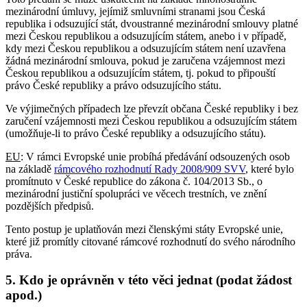
mezinárodní úmluvy, jejímiž smluvními stranami jsou Česká
republika i odsuzující stát, dvoustranné mezinárodní smlouvy platné
mezi Českou republikou a odsuzujícím státem, anebo i v případě,
kdy mezi Českou republikou a odsuzujícím státem není uzavřena
žádná mezinárodní smlouva, pokud je zaručena vzájemnost mezi
Českou republikou a odsuzujícím státem, tj. pokud to připouští
právo České republiky a právo odsuzujícího státu.
Ve výjimečných případech lze převzít občana České republiky i bez
zaručení vzájemnosti mezi Českou republikou a odsuzujícím státem
(umožňuje-li to právo České republiky a odsuzujícího státu).
EU
: V rámci Evropské unie probíhá předávání odsouzených osob
na základě
rámcového rozhodnutí Rady 2008/909 SVV
, které bylo
promítnuto v České republice do zákona č. 104/2013 Sb., o
mezinárodní justiční spolupráci ve věcech trestních, ve znění
pozdějších předpisů.
Tento postup je uplatňován mezi členskými státy Evropské unie,
které již promítly citované rámcové rozhodnutí do svého národního
práva.
5. Kdo je oprávněn v této věci jednat (podat žádost
apod.)