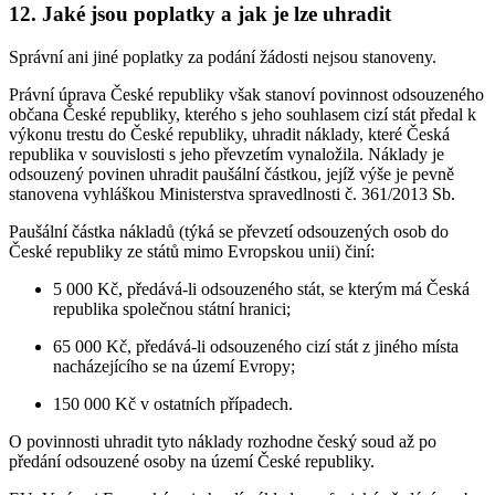
12. Jaké jsou poplatky a jak je lze uhradit
Správní ani jiné poplatky za podání žádosti nejsou stanoveny.
Právní úprava České republiky však stanoví povinnost odsouzeného
občana České republiky, kterého s jeho souhlasem cizí stát předal k
výkonu trestu do České republiky, uhradit náklady, které Česká
republika v souvislosti s jeho převzetím vynaložila. Náklady je
odsouzený povinen uhradit paušální částkou, jejíž výše je pevně
stanovena vyhláškou Ministerstva spravedlnosti č. 361/2013 Sb.
Paušální částka nákladů (týká se převzetí odsouzených osob do
České republiky ze států mimo Evropskou unii) činí:
5 000 Kč, předává-li odsouzeného stát, se kterým má Česká
republika společnou státní hranici;
65 000 Kč, předává-li odsouzeného cizí stát z jiného místa
nacházejícího se na území Evropy;
150 000 Kč v ostatních případech.
O povinnosti uhradit tyto náklady rozhodne český soud až po
předání odsouzené osoby na území České republiky.