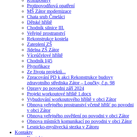
Kompostéry
Protipovodňová opatření
MŠ Zátor modernizace
Chata srub Čmeláci
Dětské hřiště
Chodník silnice III.
Veřejné prostranství
Rekonstrukce kostela
Zateplení ZŠ
Jídelna ZŠ Zátor
Víceúčelové hřiště
Chodník I⁄45
Plynofikace
Ze života projektů...
Zpracování PD k akci Rekonstrukce budovy
zdravotního střediska Zátor – Loučky, č.p. 98
Opravy po povodni září 2024
Projekt workoutové hřiště 1.docx
Vybudování workoutového hřiště v obci Zátor
Obnova veřejného prostranství včetně hřišť po povodni
v obci Zátor
Obnova veřejného osvětlení po povodni v obci Zátor
Obnova místních komunikací po povodni v obci Zátor
Lesnicko-myslivecká stezka v Zátoru
Kontakty