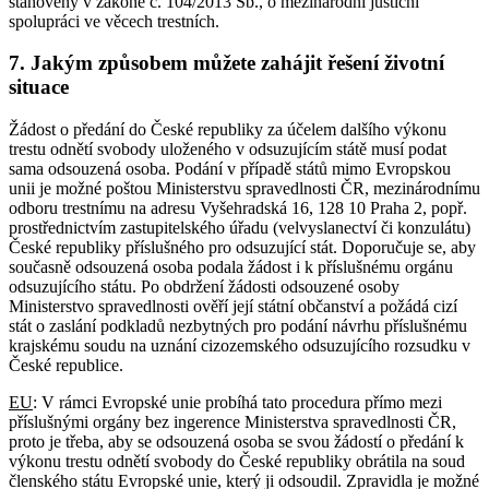
stanovený v zákoně č. 104/2013 Sb., o mezinárodní justiční
spolupráci ve věcech trestních.
7. Jakým způsobem můžete zahájit řešení životní
situace
Žádost o předání do České republiky za účelem dalšího výkonu
trestu odnětí svobody uloženého v odsuzujícím státě musí podat
sama odsouzená osoba. Podání v případě států mimo Evropskou
unii je možné poštou Ministerstvu spravedlnosti ČR, mezinárodnímu
odboru trestnímu na adresu Vyšehradská 16, 128 10 Praha 2, popř.
prostřednictvím zastupitelského úřadu (velvyslanectví či konzulátu)
České republiky příslušného pro odsuzující stát. Doporučuje se, aby
současně odsouzená osoba podala žádost i k příslušnému orgánu
odsuzujícího státu. Po obdržení žádosti odsouzené osoby
Ministerstvo spravedlnosti ověří její státní občanství a požádá cizí
stát o zaslání podkladů nezbytných pro podání návrhu příslušnému
krajskému soudu na uznání cizozemského odsuzujícího rozsudku v
České republice.
EU
: V rámci Evropské unie probíhá tato procedura přímo mezi
příslušnými orgány bez ingerence Ministerstva spravedlnosti ČR,
proto je třeba, aby se odsouzená osoba se svou žádostí o předání k
výkonu trestu odnětí svobody do České republiky obrátila na soud
členského státu Evropské unie, který ji odsoudil. Zpravidla je možné