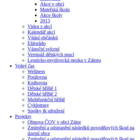
Akce v obci
Mateřská škola
Akce školy
2013
Videa z akcí
Kalendář akcí
Vítání občánků
Eldorádo
Vánoční svícení
Vernisáž dětských prací
Lesnicko-myslivecká stezka v Zátoru
Volný čas
Wellness
Posilovna
Knihovna
Dětské hřiště 1
Dětské hříště 2
Multifunkční hřiště
Cyklotrasy
Spolky & sdružení
Projekty
Obnova ČOV v obci Zátor
Zmírnění a odstranění následků povodňových škod na
území obce
Zmírnění a odstranění následků povodňových škod na