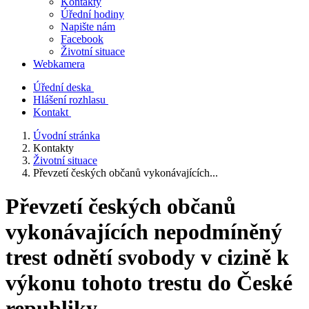
Kontakty
Úřední hodiny
Napište nám
Facebook
Životní situace
Webkamera
Úřední deska
Hlášení rozhlasu
Kontakt
Úvodní stránka
Kontakty
Životní situace
Převzetí českých občanů vykonávajících...
Převzetí českých občanů
vykonávajících nepodmíněný
trest odnětí svobody v cizině k
výkonu tohoto trestu do České
republiky