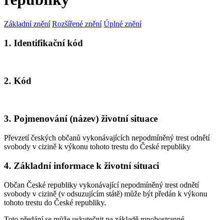
Základní znění
Rozšířené znění
Úplné znění
1. Identifikační kód
2. Kód
3. Pojmenování (název) životní situace
Převzetí českých občanů vykonávajících nepodmíněný trest odnětí
svobody v cizině k výkonu tohoto trestu do České republiky
4. Základní informace k životní situaci
Občan České republiky vykonávající nepodmíněný trest odnětí
svobody v cizině (v odsuzujícím státě) může být předán k výkonu
tohoto trestu do České republiky.
Toto předání se může uskutečnit na základě mnohostranné