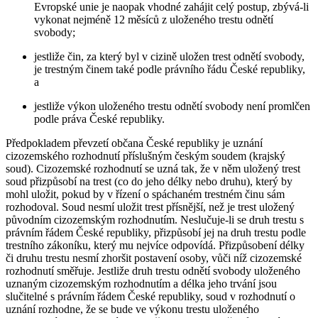
Evropské unie je naopak vhodné zahájit celý postup, zbývá-li
vykonat nejméně 12 měsíců z uloženého trestu odnětí
svobody;
jestliže čin, za který byl v cizině uložen trest odnětí svobody,
je trestným činem také podle právního řádu České republiky,
a
jestliže výkon uloženého trestu odnětí svobody není promlčen
podle práva České republiky.
Předpokladem převzetí občana České republiky je uznání
cizozemského rozhodnutí příslušným českým soudem (krajský
soud). Cizozemské rozhodnutí se uzná tak, že v něm uložený trest
soud přizpůsobí na trest (co do jeho délky nebo druhu), který by
mohl uložit, pokud by v řízení o spáchaném trestném činu sám
rozhodoval. Soud nesmí uložit trest přísnější, než je trest uložený
původním cizozemským rozhodnutím. Neslučuje-li se druh trestu s
právním řádem České republiky, přizpůsobí jej na druh trestu podle
trestního zákoníku, který mu nejvíce odpovídá. Přizpůsobení délky
či druhu trestu nesmí zhoršit postavení osoby, vůči níž cizozemské
rozhodnutí směřuje. Jestliže druh trestu odnětí svobody uloženého
uznaným cizozemským rozhodnutím a délka jeho trvání jsou
slučitelné s právním řádem České republiky, soud v rozhodnutí o
uznání rozhodne, že se bude ve výkonu trestu uloženého