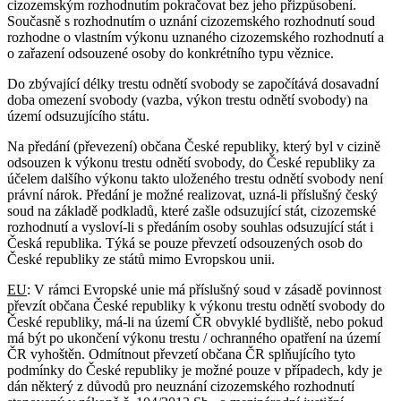
cizozemským rozhodnutím pokračovat bez jeho přizpůsobení.
Současně s rozhodnutím o uznání cizozemského rozhodnutí soud
rozhodne o vlastním výkonu uznaného cizozemského rozhodnutí a
o zařazení odsouzené osoby do konkrétního typu věznice.
Do zbývající délky trestu odnětí svobody se započítává dosavadní
doba omezení svobody (vazba, výkon trestu odnětí svobody) na
území odsuzujícího státu.
Na předání (převezení) občana České republiky, který byl v cizině
odsouzen k výkonu trestu odnětí svobody, do České republiky za
účelem dalšího výkonu takto uloženého trestu odnětí svobody není
právní nárok. Předání je možné realizovat, uzná-li příslušný český
soud na základě podkladů, které zašle odsuzující stát, cizozemské
rozhodnutí a vysloví-li s předáním osoby souhlas odsuzující stát i
Česká republika. Týká se pouze převzetí odsouzených osob do
České republiky ze států mimo Evropskou unii.
EU
: V rámci Evropské unie má příslušný soud v zásadě povinnost
převzít občana České republiky k výkonu trestu odnětí svobody do
České republiky, má-li na území ČR obvyklé bydliště, nebo pokud
má být po ukončení výkonu trestu / ochranného opatření na území
ČR vyhoštěn. Odmítnout převzetí občana ČR splňujícího tyto
podmínky do České republiky je možné pouze v případech, kdy je
dán některý z důvodů pro neuznání cizozemského rozhodnutí