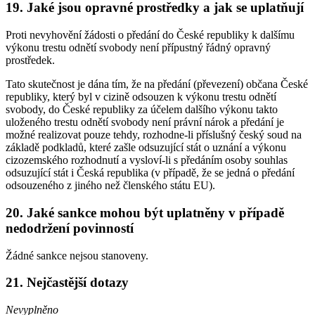
19. Jaké jsou opravné prostředky a jak se uplatňují
Proti nevyhovění žádosti o předání do České republiky k dalšímu
výkonu trestu odnětí svobody není přípustný řádný opravný
prostředek.
Tato skutečnost je dána tím, že na předání (převezení) občana České
republiky, který byl v cizině odsouzen k výkonu trestu odnětí
svobody, do České republiky za účelem dalšího výkonu takto
uloženého trestu odnětí svobody není právní nárok a předání je
možné realizovat pouze tehdy, rozhodne-li příslušný český soud na
základě podkladů, které zašle odsuzující stát o uznání a výkonu
cizozemského rozhodnutí a vysloví-li s předáním osoby souhlas
odsuzující stát i Česká republika (v případě, že se jedná o předání
odsouzeného z jiného než členského státu EU).
20. Jaké sankce mohou být uplatněny v případě
nedodržení povinností
Žádné sankce nejsou stanoveny.
21. Nejčastější dotazy
Nevyplněno