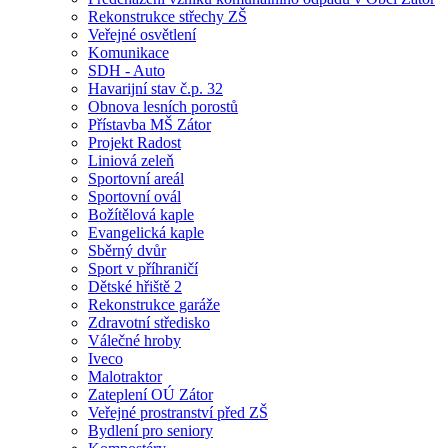
Rekonstrukce střechy ZŠ
Veřejné osvětlení
Komunikace
SDH - Auto
Havarijní stav č.p. 32
Obnova lesních porostů
Přístavba MŠ Zátor
Projekt Radost
Liniová zeleň
Sportovní areál
Sportovní ovál
Božítělová kaple
Evangelická kaple
Sběrný dvůr
Sport v příhraničí
Dětské hřiště 2
Rekonstrukce garáže
Zdravotní středisko
Válečné hroby
Iveco
Malotraktor
Zateplení OÚ Zátor
Veřejné prostranství před ZŠ
Bydlení pro seniory