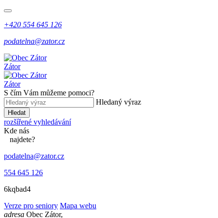
+420 554 645 126
podatelna@zator.cz
Zátor
Zátor
S čím Vám můžeme pomoci?
Hledaný výraz
Hledat
rozšířené vyhledávání
Kde
nás
najdete?
podatelna@zator.cz
554 645 126
6kqbad4
Verze pro seniory
Mapa webu
adresa
Obec Zátor,