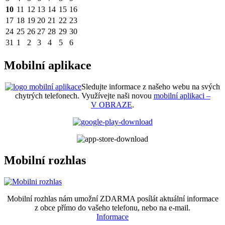
10
11
12
13
14
15
16
17
18
19
20
21
22
23
24
25
26
27
28
29
30
31
1
2
3
4
5
6
Mobilní aplikace
Sledujte informace z našeho webu na svých
chytrých telefonech. Využívejte naši novou
mobilní aplikaci –
V OBRAZE
.
Mobilní rozhlas
Mobilní rozhlas nám umožní ZDARMA posílát aktuální informace
z obce přímo do vašeho telefonu, nebo na e-mail.
Informace