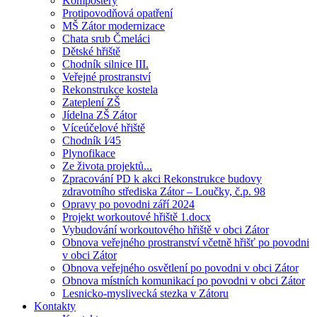
Kompostéry
Protipovodňová opatření
MŠ Zátor modernizace
Chata srub Čmeláci
Dětské hřiště
Chodník silnice III.
Veřejné prostranství
Rekonstrukce kostela
Zateplení ZŠ
Jídelna ZŠ Zátor
Víceúčelové hřiště
Chodník I⁄45
Plynofikace
Ze života projektů...
Zpracování PD k akci Rekonstrukce budovy
zdravotního střediska Zátor – Loučky, č.p. 98
Opravy po povodni září 2024
Projekt workoutové hřiště 1.docx
Vybudování workoutového hřiště v obci Zátor
Obnova veřejného prostranství včetně hřišť po povodni
v obci Zátor
Obnova veřejného osvětlení po povodni v obci Zátor
Obnova místních komunikací po povodni v obci Zátor
Lesnicko-myslivecká stezka v Zátoru
Kontakty