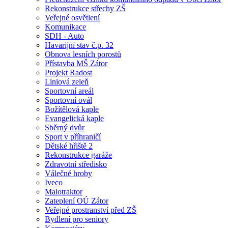
Rekonstrukce střechy ZŠ
Veřejné osvětlení
Komunikace
SDH - Auto
Havarijní stav č.p. 32
Obnova lesních porostů
Přístavba MŠ Zátor
Projekt Radost
Liniová zeleň
Sportovní areál
Sportovní ovál
Božítělová kaple
Evangelická kaple
Sběrný dvůr
Sport v příhraničí
Dětské hřiště 2
Rekonstrukce garáže
Zdravotní středisko
Válečné hroby
Iveco
Malotraktor
Zateplení OÚ Zátor
Veřejné prostranství před ZŠ
Bydlení pro seniory