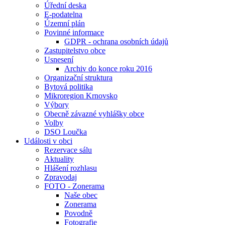
Úřední deska
E-podatelna
Územní plán
Povinné informace
GDPR - ochrana osobních údajů
Zastupitelstvo obce
Usnesení
Archiv do konce roku 2016
Organizační struktura
Bytová politika
Mikroregion Krnovsko
Výbory
Obecně závazné vyhlášky obce
Volby
DSO Loučka
Události v obci
Rezervace sálu
Aktuality
Hlášení rozhlasu
Zpravodaj
FOTO - Zonerama
Naše obec
Zonerama
Povodně
Fotografie