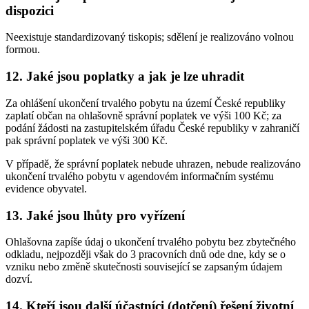
dispozici
Neexistuje standardizovaný tiskopis; sdělení je realizováno volnou
formou.
12. Jaké jsou poplatky a jak je lze uhradit
Za ohlášení ukončení trvalého pobytu na území České republiky
zaplatí občan na ohlašovně správní poplatek ve výši 100 Kč; za
podání žádosti na zastupitelském úřadu České republiky v zahraničí
pak správní poplatek ve výši 300 Kč.
V případě, že správní poplatek nebude uhrazen, nebude realizováno
ukončení trvalého pobytu v agendovém informačním systému
evidence obyvatel.
13. Jaké jsou lhůty pro vyřízení
Ohlašovna zapíše údaj o ukončení trvalého pobytu bez zbytečného
odkladu, nejpozději však do 3 pracovních dnů ode dne, kdy se o
vzniku nebo změně skutečnosti související se zapsaným údajem
dozví.
14. Kteří jsou další účastníci (dotčení) řešení životní