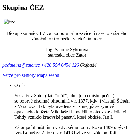
Skupina ČEZ
Děkuji skupině ČEZ za podporu při rozsvícení našeho krásného
vánočního stromečku v letošním roce.
Ing. Salome Sýkorová
starostka obce Zátor
podatelna@zator.cz
+420 554 6454 126
6kqbad4
Verze pro seniory
Mapa webu
O nás
Ves a tvrz Sator ( lat. "oráč", pluh je na místní pečeti)
se poprvé písemně připomíná v r. 1377, kdy ji vlastnil Štěpán
z Varanova. Tak byla uvedena v listině, již se synové
opavského knížete Mikuláše II. podělili o otcovské dědictví.
Tehdy vzniklo krnovské panství, které obdržel Jan I.
Zátor patřil místnímu vladyckému rodu . Roku 1409 obýval
tvrz Bohuš ze Zatora, v r. 1413 byl ve vsi zákupní fojt.