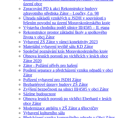
území obce
Zpracování PD k akci Rekonstrukce budovy
zdravotního střediska Zátor – Loučky, č.p. 98
Úhrada nákladů vzniklých u JSDH v souvislosti s
řešením povodní na území Moravskoslezského kraje
Výstavba chodníku podél silnice III⁄4585 – II. etapa
Rekonstrukce prostor základní školy a spolkového
života v obci Zátor
Vybavení ZŠ Zátor v rámci konektivity 2023
Materiální vybavení jeviště sálu KD Zátor
Společné poznávání krás Moravskoslezského kraje
Obnova lesních porostů po vichřicích v lesích obce
Zátor 2020
Zátor - Požární přívěs pro hašení
Posílení separace a předcházení vzniku odpadů v obci
Zátor
Pořízení vybavení pro JSDH Zátor
Bezbariérové úpravy budovy ZŠ Zátor
Zvýšení bezpečnosti na silnici III⁄4585 v obci Zátor
Sázíme budoucnost
Obnova lesních porostů po vichřici Eberhard v lesích
obce Zátor
Modernizace ateliéru v ZŠ Zátor a tělocvičny
Vybavení kulturního sálu
Předcházení vzniku komunálního odpadu v Obci Zátor