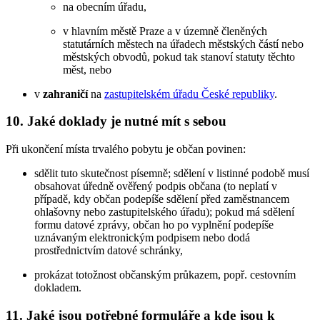
na obecním úřadu,
v hlavním městě Praze a v územně členěných
statutárních městech na úřadech městských částí nebo
městských obvodů, pokud tak stanoví statuty těchto
měst, nebo
v
zahraničí
na
zastupitelském úřadu České republiky
.
10. Jaké doklady je nutné mít s sebou
Při ukončení místa trvalého pobytu je občan povinen:
sdělit tuto skutečnost písemně; sdělení v listinné podobě musí
obsahovat úředně ověřený podpis občana (to neplatí v
případě, kdy občan podepíše sdělení před zaměstnancem
ohlašovny nebo zastupitelského úřadu); pokud má sdělení
formu datové zprávy, občan ho po vyplnění podepíše
uznávaným elektronickým podpisem nebo dodá
prostřednictvím datové schránky,
prokázat totožnost občanským průkazem, popř. cestovním
dokladem.
11. Jaké jsou potřebné formuláře a kde jsou k