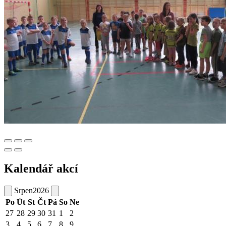
Kalendář akcí
Srpen
2026
Po
Út
St
Čt
Pá
So
Ne
27
28
29
30
31
1
2
3
4
5
6
7
8
9