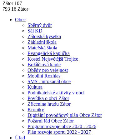
Zátor 107
793 16 Zátor
Obec
Sběrný dvůr
Sál KD
Zátorská kyselka
Základní škola
Mateřská škola
Evangelická kaplička
Kostel Nejsvětější Trojice
Božítělová kaple
Obědy pro veřejnost
Mobilní Rozhlas
SMS - infokanál obce
Kultura
Podnikatelské aktivity v obci
Povídka o obci Zátor
Zřícenina hradu Zátor
Kroniky
Digitální povodňový plán Obce Zátor
Požární řád Obce Zátor
Program rozvoje obce 2020 - 2026
Plán rozvoje sportu 2022 - 2027
Úřad