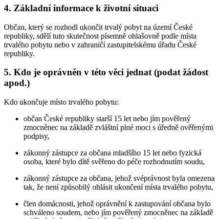
4. Základní informace k životní situaci
Občan, který se rozhodl ukončit trvalý pobyt na území České
republiky, sdělí tuto skutečnost písemně ohlašovně podle místa
trvalého pobytu nebo v zahraničí zastupitelskému úřadu České
republiky.
5. Kdo je oprávněn v této věci jednat (podat žádost
apod.)
Kdo ukončuje místo trvalého pobytu:
občan České republiky starší 15 let nebo jím pověřený
zmocněnec na základě zvláštní plné moci s úředně ověřenými
podpisy,
zákonný zástupce za občana mladšího 15 let nebo fyzická
osoba, které bylo dítě svěřeno do péče rozhodnutím soudu,
zákonný zástupce za občana, jehož svéprávnost byla omezena
tak, že není způsobilý ohlásit ukončení místa trvalého pobytu,
člen domácnosti, jehož oprávnění k zastupování občana bylo
schváleno soudem, nebo jím pověřený zmocněnec na základě