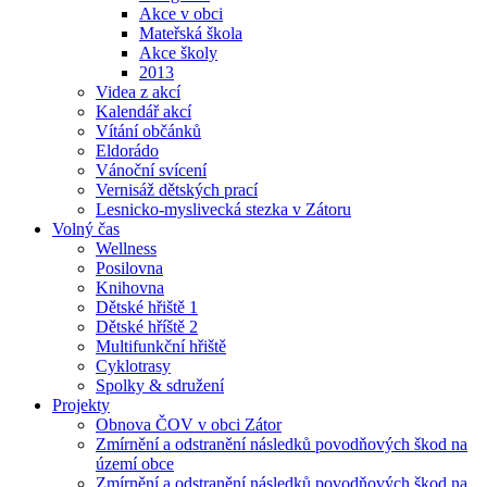
Akce v obci
Mateřská škola
Akce školy
2013
Videa z akcí
Kalendář akcí
Vítání občánků
Eldorádo
Vánoční svícení
Vernisáž dětských prací
Lesnicko-myslivecká stezka v Zátoru
Volný čas
Wellness
Posilovna
Knihovna
Dětské hřiště 1
Dětské hříště 2
Multifunkční hřiště
Cyklotrasy
Spolky & sdružení
Projekty
Obnova ČOV v obci Zátor
Zmírnění a odstranění následků povodňových škod na
území obce
Zmírnění a odstranění následků povodňových škod na