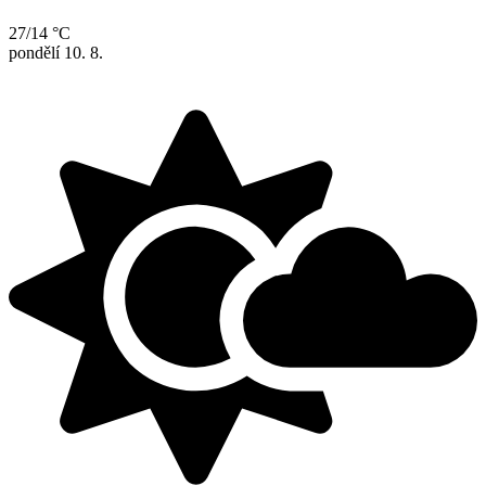
27/14 °C
pondělí
10. 8.