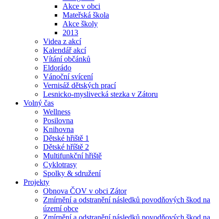
Akce v obci
Mateřská škola
Akce školy
2013
Videa z akcí
Kalendář akcí
Vítání občánků
Eldorádo
Vánoční svícení
Vernisáž dětských prací
Lesnicko-myslivecká stezka v Zátoru
Volný čas
Wellness
Posilovna
Knihovna
Dětské hřiště 1
Dětské hříště 2
Multifunkční hřiště
Cyklotrasy
Spolky & sdružení
Projekty
Obnova ČOV v obci Zátor
Zmírnění a odstranění následků povodňových škod na
území obce
Zmírnění a odstranění následků povodňových škod na