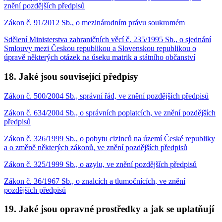
znění pozdějších předpisů
Zákon č. 91/2012 Sb., o mezinárodním právu soukromém
Sdělení Ministerstva zahraničních věcí č. 235/1995 Sb., o sjednání
Smlouvy mezi Českou republikou a Slovenskou republikou o
úpravě některých otázek na úseku matrik a státního občanství
18. Jaké jsou související předpisy
Zákon č. 500/2004 Sb., správní řád, ve znění pozdějších předpisů
Zákon č. 634/2004 Sb., o správních poplatcích, ve znění pozdějších
předpisů
Zákon č. 326/1999 Sb., o pobytu cizinců na území České republiky
a o změně některých zákonů, ve znění pozdějších předpisů
Zákon č. 325/1999 Sb., o azylu, ve znění pozdějších předpisů
Zákon č. 36/1967 Sb., o znalcích a tlumočnících, ve znění
pozdějších předpisů
19. Jaké jsou opravné prostředky a jak se uplatňují