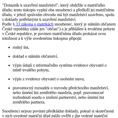
"Dotazník k uzavření manželství", který obdržíte u matričního
úřadu; tento tiskopis vyplní oba snoubenci a předloží jej matričnímu
úřadu, v jehož správním obvodu má být manželství uzavřeno, spolu
s doklady potřebnými k uzavření manželství.
Podle
§ 33 zákona o matrikách
snoubenec, který je státním občanem
České republiky (dále jen "občan") a je přihlášen k trvalému pobytu
v České republice, je povinen matričnímu úřadu prokázat svou
totožnost a k výše uvedenému tiskopisu připojit:
rodný list,
doklad o státním občanství,
výpis údajů z informačního systému evidence obyvatel o
místě trvalého pobytu,
výpis z evidence obyvatel o osobním stavu,
pravomocný rozsudek o rozvodu předchozího manželství,
nebo úmrtní list zemřelého manžela, popř. pravomocné
rozhodnutí soudu o zrušení partnerství, nebo úmrtní list
zemřelého partnera.
Snoubenci nejsou povinni předkládat doklady, pokud si skutečnosti
v nich uvedené matriční úřad může ověřit z jím vedené matriční