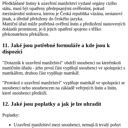
Předkládané listiny k uzavření manželství vydané orgány cizího
státu, musí být opatřeny předepsanými ověřeními, pokud
mezinárodní smlouva, kterou je Česká republika vázána, nestanoví
jinak, a úředně přeloženy do českého jazyka.
Matriční úřad může potřebná ověření listin a předložení stanovených
dokladů prominout, je-li jejich opatření spojeno s těžko
překonatelnou překážkou.
11. Jaké jsou potřebné formuláře a kde jsou k
dispozici
"Dotazník k uzavření manželství" obdrží snoubenci na kterémkoli
matričním úřadu - jeho první část vyplňují snoubenci ve spolupráci s
matrikářem, druhou část vyplňuje matrikář.
"Protokol o uzavření manželství" vyplňuje matrikář ve spolupráci se
snoubenci nebo snoubencem na základě veřejných listin a listin,
které snoubenci předloží.
12. Jaké jsou poplatky a jak je lze uhradit
Poplatky:
Uzavření manželství mezi snoubenci, nemají-li trvalý pobyt