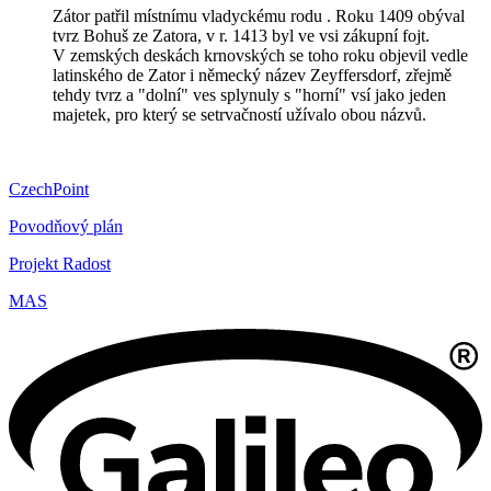
Zátor patřil místnímu vladyckému rodu . Roku 1409 obýval
tvrz Bohuš ze Zatora, v r. 1413 byl ve vsi zákupní fojt.
V zemských deskách krnovských se toho roku objevil vedle
latinského de Zator i německý název Zeyffersdorf, zřejmě
tehdy tvrz a "dolní" ves splynuly s "horní" vsí jako jeden
majetek, pro který se setrvačností užívalo obou názvů.
CzechPoint
Povodňový plán
Projekt Radost
MAS