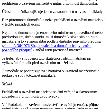
prohlášení o uzavření manželství nutná přítomnost tlumočníka.
Účast tlumočníka zajišťuje jeden ze snoubenců na vlastní náklady.
Bez přítomnosti tlumočníka nelze prohlášení o uzavření manželství
v těchto případech učinit.
Nejde-li o tlumočníka jmenovaného ministrem spravedlnosti nebo
předsedou krajského soudu, musí tlumočník složit slib do rukou
matrikáře, a to ve znění slibu podle zvláštního právního předpisu
(
zákon č. 36/1976 Sb., o znalcích a tlumočnících, ve znění
pozdějších předpisů
); znění slibu předkládá matrikář.
Je třeba, aby snoubenci tuto skutečnost sdělili matrikáři při
vyřizování formalit před uzavřením manželství.
Tlumočník se podepisuje na "Protokol o uzavření manželství" a
prokazuje svoji totožnost matrikáři.
Svědci
Prohlášení o uzavření manželství se činí veřejně a slavnostním
způsobem v přítomnosti dvou svědků.
V "Protokolu o uzavření manželství" se uvádí jméno(a), příjmení,
rodné číslo, popř. datum narození, místo a okres (stát) narození