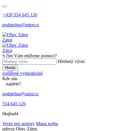
+420 554 645 126
podatelna@zator.cz
Zátor
Zátor
S čím Vám můžeme pomoci?
Hledaný výraz
Hledat
rozšířené vyhledávání
Kde
nás
najdete?
podatelna@zator.cz
554 645 126
6kqbad4
Verze pro seniory
Mapa webu
adresa
Obec Zátor,