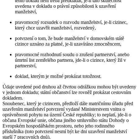
tento doklad není třeba předkládat, je-li tato skutečnost
uvedena v dokladu o právní způsobilosti k uzavření
manželství,
pravomocný rozsudek o rozvodu manželství, je-li cizinec,
který chce uzavřít manželství, rozvedený,
potvrzení o tom, že bude manželství v domovském státě
cizince uznáno za platné, je-li uzavíráno zmocněncem,
pravomocné rozhodnutí soudu o zrušení partnerství, anebo
úmrtní list zemřelého partnera, jde-li o cizince, který žil v
partnerství,
doklad, kterým je možné prokázat totožnost.
Údaje uvedené pod druhou až čtvrtou odrážkou mohou být uvedeny
v jednom dokladu; státní občanství lze rovněž prokázat cestovním
dokladem.
Snoubenec, který je cizincem
, předloží dále matričnímu úřadu před
uzavřením manželství potvrzení vydané Ministerstvem vnitra o
oprávněnosti pobytu na území České republiky; to neplatí, jde-li o
občana Evropské unie, občana jiného smluvního státu Dohody o
Evropském hospodářském prostoru, nebo jeho rodinného
příslušníka (toto potvrzení nesmí být ke dni uzavření manželství
starší 7 pracovních dnů).