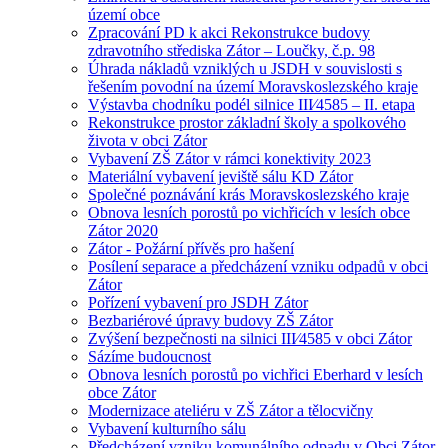
území obce
Zpracování PD k akci Rekonstrukce budovy
zdravotního střediska Zátor – Loučky, č.p. 98
Úhrada nákladů vzniklých u JSDH v souvislosti s
řešením povodní na území Moravskoslezského kraje
Výstavba chodníku podél silnice III⁄4585 – II. etapa
Rekonstrukce prostor základní školy a spolkového
života v obci Zátor
Vybavení ZŠ Zátor v rámci konektivity 2023
Materiální vybavení jeviště sálu KD Zátor
Společné poznávání krás Moravskoslezského kraje
Obnova lesních porostů po vichřicích v lesích obce
Zátor 2020
Zátor - Požární přívěs pro hašení
Posílení separace a předcházení vzniku odpadů v obci
Zátor
Pořízení vybavení pro JSDH Zátor
Bezbariérové úpravy budovy ZŠ Zátor
Zvýšení bezpečnosti na silnici III⁄4585 v obci Zátor
Sázíme budoucnost
Obnova lesních porostů po vichřici Eberhard v lesích
obce Zátor
Modernizace ateliéru v ZŠ Zátor a tělocvičny
Vybavení kulturního sálu
Předcházení vzniku komunálního odpadu v Obci Zátor