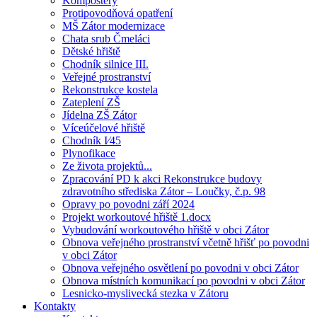
Kompostéry
Protipovodňová opatření
MŠ Zátor modernizace
Chata srub Čmeláci
Dětské hřiště
Chodník silnice III.
Veřejné prostranství
Rekonstrukce kostela
Zateplení ZŠ
Jídelna ZŠ Zátor
Víceúčelové hřiště
Chodník I⁄45
Plynofikace
Ze života projektů...
Zpracování PD k akci Rekonstrukce budovy
zdravotního střediska Zátor – Loučky, č.p. 98
Opravy po povodni září 2024
Projekt workoutové hřiště 1.docx
Vybudování workoutového hřiště v obci Zátor
Obnova veřejného prostranství včetně hřišť po povodni
v obci Zátor
Obnova veřejného osvětlení po povodni v obci Zátor
Obnova místních komunikací po povodni v obci Zátor
Lesnicko-myslivecká stezka v Zátoru
Kontakty