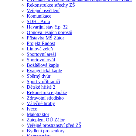
Rekonstrukce střechy ZŠ
Veřejné osvětlení
Komunikace
SDH - Auto
Havarijní stav č.p. 32
Obnova lesních porostů
Přístavba MŠ Zátor
Projekt Radost
Liniová zeleň
Sportovní areál
Sportovní ovál
Božítělová kaple
Evangelická kaple
Sběrný dvůr
Sport v příhraničí
Dětské hřiště 2
Rekonstrukce garáže
Zdravotní středisko
Válečné hroby
Iveco
Malotraktor
Zateplení OÚ Zátor
Veřejné prostranství před ZŠ
Bydlení pro seniory