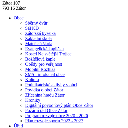
Zátor 107
793 16 Zátor
Obec
Sběrný dvůr
Sál KD
Zátorská kyselka
Základní škola
Mateřská škola
Evangelická kaplička
Kostel Nejsvětější Trojice
Božítělová kaple
Obědy pro veřejnost
Mobilní Rozhlas
SMS - infokanál obce
Kultura
Podnikatelské aktivity v obci
Povídka o obci Zátor
Zřícenina hradu Zátor
Kroniky
Digitální povodňový plán Obce Zátor
Požární řád Obce Zátor
Program rozvoje obce 2020 - 2026
Plán rozvoje sportu 2022 - 2027
Úřad