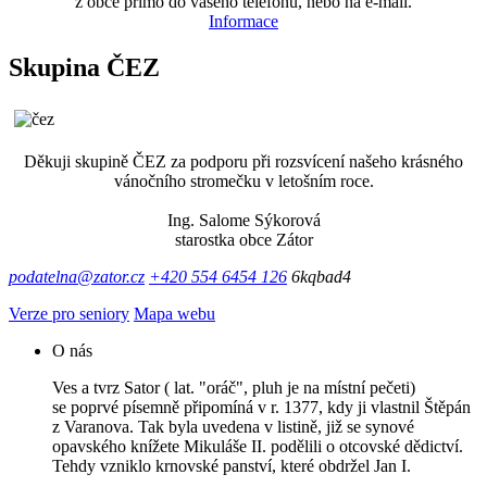
z obce přímo do vašeho telefonu, nebo na e-mail.
Informace
Skupina ČEZ
Děkuji skupině ČEZ za podporu při rozsvícení našeho krásného
vánočního stromečku v letošním roce.
Ing. Salome Sýkorová
starostka obce Zátor
podatelna@zator.cz
+420 554 6454 126
6kqbad4
Verze pro seniory
Mapa webu
O nás
Ves a tvrz Sator ( lat. "oráč", pluh je na místní pečeti)
se poprvé písemně připomíná v r. 1377, kdy ji vlastnil Štěpán
z Varanova. Tak byla uvedena v listině, již se synové
opavského knížete Mikuláše II. podělili o otcovské dědictví.
Tehdy vzniklo krnovské panství, které obdržel Jan I.