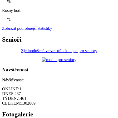
--- %
Rosný bod:
--- °C
Zobrazit podrobnější statistiky
Senioři
Zjednodušená verze stránek nejen pro seniory
Návštěvnost
Návštěvnost:
ONLINE:
1
DNES:
237
TÝDEN:
1461
CELKEM:
1302869
Fotogalerie