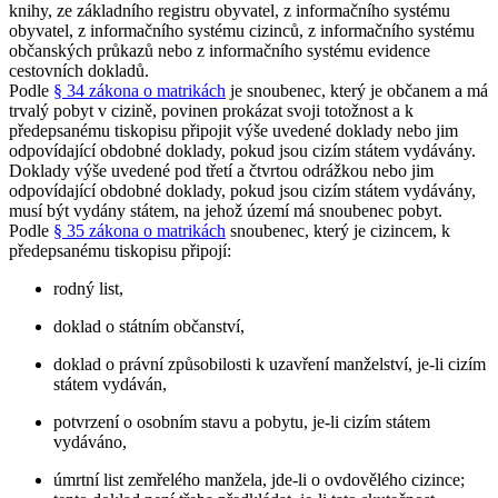
knihy, ze základního registru obyvatel, z informačního systému
obyvatel, z informačního systému cizinců, z informačního systému
občanských průkazů nebo z informačního systému evidence
cestovních dokladů.
Podle
§ 34 zákona o matrikách
je snoubenec, který je občanem a má
trvalý pobyt v cizině, povinen prokázat svoji totožnost a k
předepsanému tiskopisu připojit výše uvedené doklady nebo jim
odpovídající obdobné doklady, pokud jsou cizím státem vydávány.
Doklady výše uvedené pod třetí a čtvrtou odrážkou nebo jim
odpovídající obdobné doklady, pokud jsou cizím státem vydávány,
musí být vydány státem, na jehož území má snoubenec pobyt.
Podle
§ 35 zákona o matrikách
snoubenec, který je cizincem, k
předepsanému tiskopisu připojí:
rodný list,
doklad o státním občanství,
doklad o právní způsobilosti k uzavření manželství, je-li cizím
státem vydáván,
potvrzení o osobním stavu a pobytu, je-li cizím státem
vydáváno,
úmrtní list zemřelého manžela, jde-li o ovdovělého cizince;