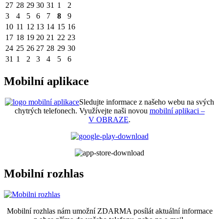
27
28
29
30
31
1
2
3
4
5
6
7
8
9
10
11
12
13
14
15
16
17
18
19
20
21
22
23
24
25
26
27
28
29
30
31
1
2
3
4
5
6
Mobilní aplikace
Sledujte informace z našeho webu na svých
chytrých telefonech. Využívejte naši novou
mobilní aplikaci –
V OBRAZE
.
Mobilní rozhlas
Mobilní rozhlas nám umožní ZDARMA posílát aktuální informace