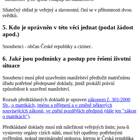
Sňatečný obřad je veřejný a slavnostní; činí se v přítomnosti dvou
svědků.
5. Kdo je oprávněn v této věci jednat (podat žádost
apod.)
Snoubenci - občan České republiky a cizinec.
6. Jaké jsou podmínky a postup pro řešení životní
situace
Snoubenci musí před uzavřením manželství předložit matričnímu
úřadu potřebné předepsané doklady, jimiž prokáží právní
způsobilost k uzavření manželství.
Rozsah předkládaných dokladů je upraven
zákonem č. 301/2000
Sb., o matrikách, jménu a příjmení a o změně některých
souvisejících zákonů, ve znění pozdějších předpisů (dále jen "zákon
o matrikách")
.
Předkládané doklady musí mít náležitosti veřejných listin; jsou-li
vystaveny orgány cizích států, musí být opatřeny potřebnými
ověřeními, pokud mezinárodní smlouva, kterou je Česká republika