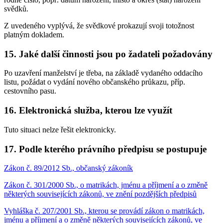
svědků.
Z uvedeného vyplývá, že svědkové prokazují svoji totožnost
platným dokladem.
15. Jaké další činnosti jsou po žadateli požadovány
Po uzavření manželství je třeba, na základě vydaného oddacího
listu, požádat o vydání nového občanského průkazu, příp.
cestovního pasu.
16. Elektronická služba, kterou lze využít
Tuto situaci nelze řešit elektronicky.
17. Podle kterého právního předpisu se postupuje
Zákon č. 89/2012 Sb., občanský zákoník
Zákon č. 301/2000 Sb., o matrikách, jménu a příjmení a o změně
některých souvisejících zákonů, ve znění pozdějších předpisů
Vyhláška č. 207/2001 Sb., kterou se provádí zákon o matrikách,
jménu a příjmení a o změně některých souvisejících zákonů, ve