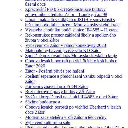
území obce
Zpracování PD k akci Rekonstrukce budovy
zdravotního střediska Zátor – Loučky, č.p. 98
Úhrada nákladů vzniklých u JSDH v souvislosti s
řešením povodní na území Moravskoslezského kraje
Výstavba chodníku podél silnice III⁄4585 – II. etapa
Rekonstrukce prostor základní školy a spolkového
života v obci Zátor
Vybavení ZŠ Zátor v rámci konektivity 2023
Materiální vybavení jeviště sálu KD Zátor
Společné poznávání krás Moravskoslezského kraje
Obnova lesních porostů po vichřicích v lesích obce
Zátor 2020
Zátor - Požární přívěs pro hašení
Posílení separace a předcházení vzniku odpadů v obci
Zátor
Pořízení vybavení pro JSDH Zátor
Bezbariérové úpravy budovy ZŠ Zátor
Zvýšení bezpečnosti na silnici III⁄4585 v obci Zátor
Sázíme budoucnost
Obnova lesních porostů po vichřici Eberhard v lesích
obce Zátor
Modernizace ateliéru v ZŠ Zátor a tělocvičny
Vybavení kulturního sálu
Předcházení vzniku komunálního odpadu v Obci Zátor