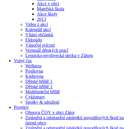
Akce v obci
Mateřská škola
Akce školy
2013
Videa z akcí
Kalendář akcí
Vítání občánků
Eldorádo
Vánoční svícení
Vernisáž dětských prací
Lesnicko-myslivecká stezka v Zátoru
Volný čas
Wellness
Posilovna
Knihovna
Dětské hřiště 1
Dětské hříště 2
Multifunkční hřiště
Cyklotrasy
Spolky & sdružení
Projekty
Obnova ČOV v obci Zátor
Zmírnění a odstranění následků povodňových škod na
území obce
Zmírnění a odstranění následků povodňových škod na