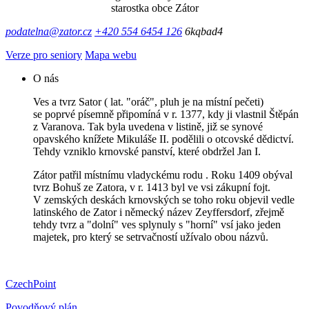
starostka obce Zátor
podatelna@zator.cz
+420 554 6454 126
6kqbad4
Verze pro seniory
Mapa webu
O nás
Ves a tvrz Sator ( lat. "oráč", pluh je na místní pečeti)
se poprvé písemně připomíná v r. 1377, kdy ji vlastnil Štěpán
z Varanova. Tak byla uvedena v listině, již se synové
opavského knížete Mikuláše II. podělili o otcovské dědictví.
Tehdy vzniklo krnovské panství, které obdržel Jan I.
Zátor patřil místnímu vladyckému rodu . Roku 1409 obýval
tvrz Bohuš ze Zatora, v r. 1413 byl ve vsi zákupní fojt.
V zemských deskách krnovských se toho roku objevil vedle
latinského de Zator i německý název Zeyffersdorf, zřejmě
tehdy tvrz a "dolní" ves splynuly s "horní" vsí jako jeden
majetek, pro který se setrvačností užívalo obou názvů.
CzechPoint
Povodňový plán