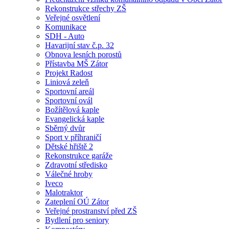
Rekonstrukce střechy ZŠ
Veřejné osvětlení
Komunikace
SDH - Auto
Havarijní stav č.p. 32
Obnova lesních porostů
Přístavba MŠ Zátor
Projekt Radost
Liniová zeleň
Sportovní areál
Sportovní ovál
Božítělová kaple
Evangelická kaple
Sběrný dvůr
Sport v příhraničí
Dětské hřiště 2
Rekonstrukce garáže
Zdravotní středisko
Válečné hroby
Iveco
Malotraktor
Zateplení OÚ Zátor
Veřejné prostranství před ZŠ
Bydlení pro seniory