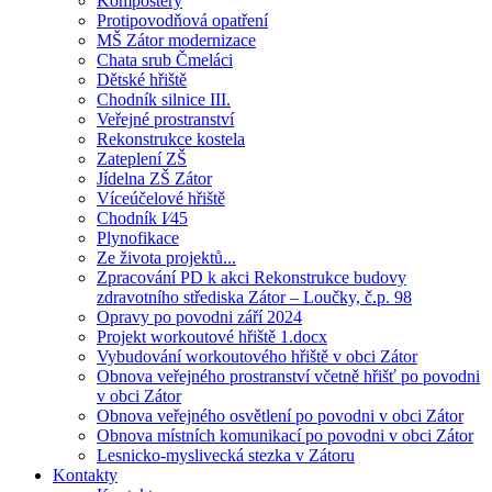
Kompostéry
Protipovodňová opatření
MŠ Zátor modernizace
Chata srub Čmeláci
Dětské hřiště
Chodník silnice III.
Veřejné prostranství
Rekonstrukce kostela
Zateplení ZŠ
Jídelna ZŠ Zátor
Víceúčelové hřiště
Chodník I⁄45
Plynofikace
Ze života projektů...
Zpracování PD k akci Rekonstrukce budovy
zdravotního střediska Zátor – Loučky, č.p. 98
Opravy po povodni září 2024
Projekt workoutové hřiště 1.docx
Vybudování workoutového hřiště v obci Zátor
Obnova veřejného prostranství včetně hřišť po povodni
v obci Zátor
Obnova veřejného osvětlení po povodni v obci Zátor
Obnova místních komunikací po povodni v obci Zátor
Lesnicko-myslivecká stezka v Zátoru
Kontakty