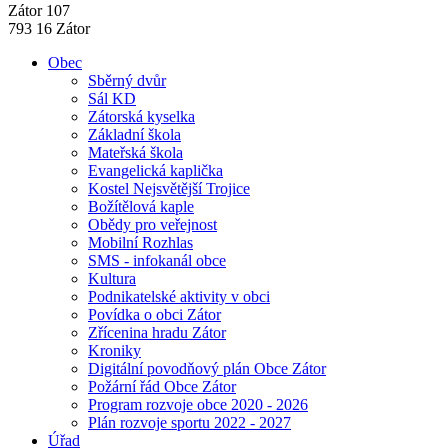
Zátor 107
793 16 Zátor
Obec
Sběrný dvůr
Sál KD
Zátorská kyselka
Základní škola
Mateřská škola
Evangelická kaplička
Kostel Nejsvětější Trojice
Božítělová kaple
Obědy pro veřejnost
Mobilní Rozhlas
SMS - infokanál obce
Kultura
Podnikatelské aktivity v obci
Povídka o obci Zátor
Zřícenina hradu Zátor
Kroniky
Digitální povodňový plán Obce Zátor
Požární řád Obce Zátor
Program rozvoje obce 2020 - 2026
Plán rozvoje sportu 2022 - 2027
Úřad