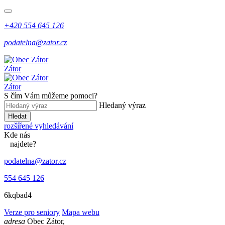
+420 554 645 126
podatelna@zator.cz
Zátor
Zátor
S čím Vám můžeme pomoci?
Hledaný výraz
Hledat
rozšířené vyhledávání
Kde
nás
najdete?
podatelna@zator.cz
554 645 126
6kqbad4
Verze pro seniory
Mapa webu
adresa
Obec Zátor,