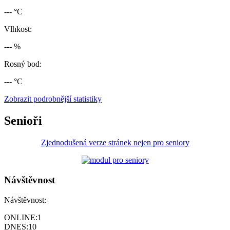
--- °C
Vlhkost:
--- %
Rosný bod:
--- °C
Zobrazit podrobnější statistiky
Senioři
Zjednodušená verze stránek nejen pro seniory
Návštěvnost
Návštěvnost:
ONLINE:
1
DNES:
10