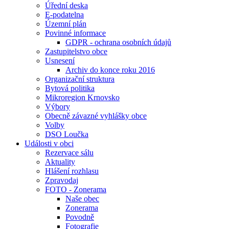
Úřední deska
E-podatelna
Územní plán
Povinné informace
GDPR - ochrana osobních údajů
Zastupitelstvo obce
Usnesení
Archiv do konce roku 2016
Organizační struktura
Bytová politika
Mikroregion Krnovsko
Výbory
Obecně závazné vyhlášky obce
Volby
DSO Loučka
Události v obci
Rezervace sálu
Aktuality
Hlášení rozhlasu
Zpravodaj
FOTO - Zonerama
Naše obec
Zonerama
Povodně
Fotografie