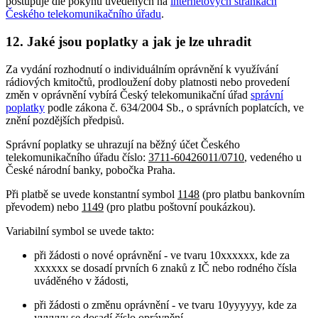
postupuje dle pokynů uvedených na
internetových stránkách
Českého telekomunikačního úřadu
.
12. Jaké jsou poplatky a jak je lze uhradit
Za vydání rozhodnutí o individuálním oprávnění k využívání
rádiových kmitočtů, prodloužení doby platnosti nebo provedení
změn v oprávnění vybírá Český telekomunikační úřad
správní
poplatky
podle zákona č. 634/2004 Sb., o správních poplatcích, ve
znění pozdějších předpisů.
Správní poplatky se uhrazují na běžný účet Českého
telekomunikačního úřadu číslo:
3711-60426011/0710
, vedeného u
České národní banky, pobočka Praha.
Při platbě se uvede konstantní symbol
1148
(pro platbu bankovním
převodem) nebo
1149
(pro platbu poštovní poukázkou).
Variabilní symbol se uvede takto:
při žádosti o nové oprávnění - ve tvaru 10xxxxxx, kde za
xxxxxx se dosadí prvních 6 znaků z IČ nebo rodného čísla
uváděného v žádosti,
při žádosti o změnu oprávnění - ve tvaru 10yyyyyy, kde za
yyyyyy se dosadí číslo oprávnění.