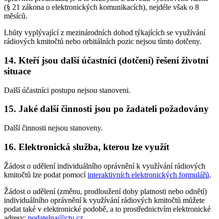
(§ 21 zákona o elektronických komunikacích), nejdéle však o 8
měsíců.
Lhůty vyplývající z mezinárodních dohod týkajících se využívání
rádiových kmitočtů nebo orbitálních pozic nejsou tímto dotčeny.
14. Kteří jsou další účastníci (dotčení) řešení životní
situace
Další účastníci postupu nejsou stanoveni.
15. Jaké další činnosti jsou po žadateli požadovány
Další činnosti nejsou stanoveny.
16. Elektronická služba, kterou lze využít
Žádost o udělení individuálního oprávnění k využívání rádiových
kmitočtů lze podat pomocí
interaktivních elektronických formulářů
.
Žádost o udělení (změnu, prodloužení doby platnosti nebo odnětí)
individuálního oprávnění k využívání rádiových kmitočtů můžete
podat také v elektronické podobě, a to prostřednictvím elektronické
adresy:
podatelna@ctu.cz
.