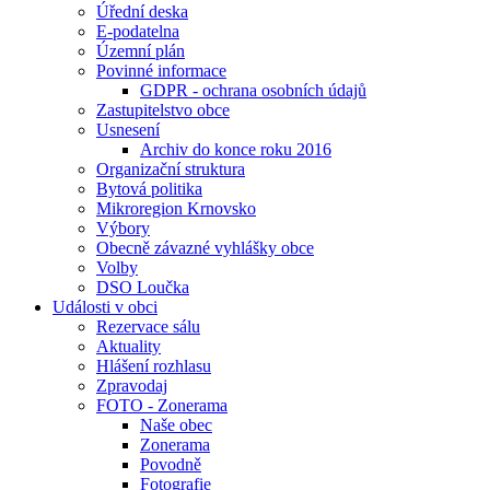
Úřední deska
E-podatelna
Územní plán
Povinné informace
GDPR - ochrana osobních údajů
Zastupitelstvo obce
Usnesení
Archiv do konce roku 2016
Organizační struktura
Bytová politika
Mikroregion Krnovsko
Výbory
Obecně závazné vyhlášky obce
Volby
DSO Loučka
Události v obci
Rezervace sálu
Aktuality
Hlášení rozhlasu
Zpravodaj
FOTO - Zonerama
Naše obec
Zonerama
Povodně
Fotografie