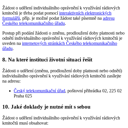
Žádost o udělení individuálního oprávnění k využívání rádiových
kmitočtů je třeba podat pomocí
interaktivních elektronických
formulářů
, příp. je možné podat žádost také písemně na
adresu
Českého telekomunikačního úřadu
.
Postup při podání žádosti o změnu, prodloužení doby platnosti nebo
odnětí individuálního oprávnění k využívání rádiových kmitočtů je
uveden na
internetových stránkách Českého telekomunikačního
úřadu
.
8. Na které instituci životní situaci řešit
Žádosti o udělení (změnu, prodloužení doby platnosti nebo odnětí)
individuálního oprávnění k využívání rádiových kmitočtů zasílejte
na adresu:
Český telekomunikační úřad
, poštovní přihrádka 02, 225 02
Praha 025
10. Jaké doklady je nutné mít s sebou
Žádost o udělení individuálního oprávnění k využívání rádiových
kmitočtů musí obsahovat: