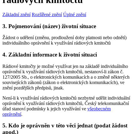
Základní znění
Rozšířené znění
Úplné znění
3. Pojmenování (název) životní situace
Žádost o udělení (změnu, prodloužení doby platnosti nebo odnětí)
individuálního oprávnění k využívání rádiových kmitočtů
4. Základní informace k životní situaci
Rádiové kmitočty je možné využívat jen na základě individuálního
oprávnění k využívání rádiových kmitočtů, nestanoví-li zákon č.
127/2005 Sb., o elektronických komunikacích a o změně některých
souvisejících zákonů (zákon o elektronických komunikacích), ve
znění pozdějších předpisů, jinak.
Není-li k využívání rádiových kmitočtů nezbytné udělit individuální
oprávnění k využívání rádiových kmitočtů, Český telekomunikační
úřad stanoví podmínky k jejich využívání ve
všeobecném
oprávnění
.
5. Kdo je oprávněn v této věci jednat (podat žádost
apod.)