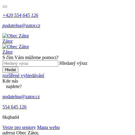
+420 554 645 126
podatelna@zator.cz
Zátor
Zátor
S čím Vám můžeme pomoci?
Hledaný výraz
Hledat
rozšířené vyhledávání
Kde
nás
najdete?
podatelna@zator.cz
554 645 126
6kqbad4
Verze pro seniory
Mapa webu
adresa
Obec Zátor,