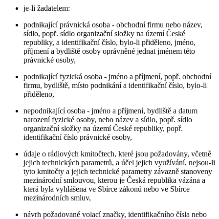
je-li žadatelem:
podnikající právnická osoba - obchodní firmu nebo název,
sídlo, popř. sídlo organizační složky na území České
republiky, a identifikační číslo, bylo-li přiděleno, jméno,
příjmení a bydliště osoby oprávněné jednat jménem této
právnické osoby,
podnikající fyzická osoba - jméno a příjmení, popř. obchodní
firmu, bydliště, místo podnikání a identifikační číslo, bylo-li
přiděleno,
nepodnikající osoba - jméno a příjmení, bydliště a datum
narození fyzické osoby, nebo název a sídlo, popř. sídlo
organizační složky na území České republiky, popř.
identifikační číslo právnické osoby,
údaje o rádiových kmitočtech, které jsou požadovány, včetně
jejich technických parametrů, a účel jejich využívání, nejsou-li
tyto kmitočty a jejich technické parametry závazně stanoveny
mezinárodní smlouvou, kterou je Česká republika vázána a
která byla vyhlášena ve Sbírce zákonů nebo ve Sbírce
mezinárodních smluv,
návrh požadované volací značky, identifikačního čísla nebo