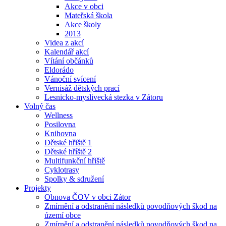
Akce v obci
Mateřská škola
Akce školy
2013
Videa z akcí
Kalendář akcí
Vítání občánků
Eldorádo
Vánoční svícení
Vernisáž dětských prací
Lesnicko-myslivecká stezka v Zátoru
Volný čas
Wellness
Posilovna
Knihovna
Dětské hřiště 1
Dětské hříště 2
Multifunkční hřiště
Cyklotrasy
Spolky & sdružení
Projekty
Obnova ČOV v obci Zátor
Zmírnění a odstranění následků povodňových škod na
území obce
Zmírnění a odstranění následků povodňových škod na