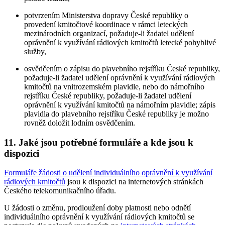
potvrzením Ministerstva dopravy České republiky o
provedení kmitočtové koordinace v rámci leteckých
mezinárodních organizací, požaduje-li žadatel udělení
oprávnění k využívání rádiových kmitočtů letecké pohyblivé
služby,
osvědčením o zápisu do plavebního rejstříku České republiky,
požaduje-li žadatel udělení oprávnění k využívání rádiových
kmitočtů na vnitrozemském plavidle, nebo do námořního
rejstříku České republiky, požaduje-li žadatel udělení
oprávnění k využívání kmitočtů na námořním plavidle; zápis
plavidla do plavebního rejstříku České republiky je možno
rovněž doložit lodním osvědčením.
11. Jaké jsou potřebné formuláře a kde jsou k
dispozici
Formuláře žádosti o udělení individuálního oprávnění k využívání
rádiových kmitočtů
jsou k dispozici na internetových stránkách
Českého telekomunikačního úřadu.
U žádosti o změnu, prodloužení doby platnosti nebo odnětí
individuálního oprávnění k využívání rádiových kmitočtů se