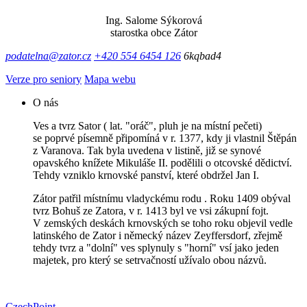
Ing. Salome Sýkorová
starostka obce Zátor
podatelna@zator.cz
+420 554 6454 126
6kqbad4
Verze pro seniory
Mapa webu
O nás
Ves a tvrz Sator ( lat. "oráč", pluh je na místní pečeti)
se poprvé písemně připomíná v r. 1377, kdy ji vlastnil Štěpán
z Varanova. Tak byla uvedena v listině, již se synové
opavského knížete Mikuláše II. podělili o otcovské dědictví.
Tehdy vzniklo krnovské panství, které obdržel Jan I.
Zátor patřil místnímu vladyckému rodu . Roku 1409 obýval
tvrz Bohuš ze Zatora, v r. 1413 byl ve vsi zákupní fojt.
V zemských deskách krnovských se toho roku objevil vedle
latinského de Zator i německý název Zeyffersdorf, zřejmě
tehdy tvrz a "dolní" ves splynuly s "horní" vsí jako jeden
majetek, pro který se setrvačností užívalo obou názvů.
CzechPoint