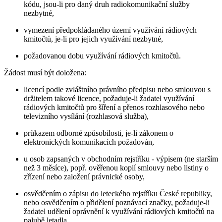
kódu, jsou-li pro daný druh radiokomunikační služby
nezbytné,
vymezení předpokládaného území využívání rádiových
kmitočtů, je-li pro jejich využívání nezbytné,
požadovanou dobu využívání rádiových kmitočtů.
Žádost musí být doložena:
licencí podle zvláštního právního předpisu nebo smlouvou s
držitelem takové licence, požaduje-li žadatel využívání
rádiových kmitočtů pro šíření a přenos rozhlasového nebo
televizního vysílání (rozhlasová služba),
průkazem odborné způsobilosti, je-li zákonem o
elektronických komunikacích požadován,
u osob zapsaných v obchodním rejstříku - výpisem (ne starším
než 3 měsíce), popř. ověřenou kopií smlouvy nebo listiny o
zřízení nebo založení právnické osoby,
osvědčením o zápisu do leteckého rejstříku České republiky,
nebo osvědčením o přidělení poznávací značky, požaduje-li
žadatel udělení oprávnění k využívání rádiových kmitočtů na
palubě letadla,