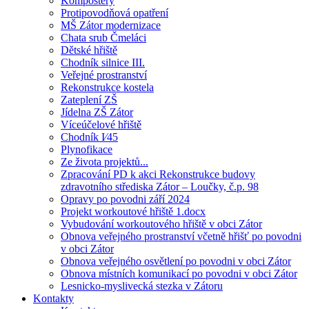
Kompostéry
Protipovodňová opatření
MŠ Zátor modernizace
Chata srub Čmeláci
Dětské hřiště
Chodník silnice III.
Veřejné prostranství
Rekonstrukce kostela
Zateplení ZŠ
Jídelna ZŠ Zátor
Víceúčelové hřiště
Chodník I⁄45
Plynofikace
Ze života projektů...
Zpracování PD k akci Rekonstrukce budovy
zdravotního střediska Zátor – Loučky, č.p. 98
Opravy po povodni září 2024
Projekt workoutové hřiště 1.docx
Vybudování workoutového hřiště v obci Zátor
Obnova veřejného prostranství včetně hřišť po povodni
v obci Zátor
Obnova veřejného osvětlení po povodni v obci Zátor
Obnova místních komunikací po povodni v obci Zátor
Lesnicko-myslivecká stezka v Zátoru
Kontakty