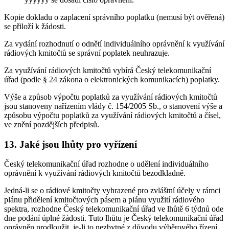
Kopie dokladu o zaplacení správního poplatku (nemusí být ověřená)
se přiloží k žádosti.
Za vydání rozhodnutí o odnětí individuálního oprávnění k využívání
rádiových kmitočtů se správní poplatek neuhrazuje.
Za využívání rádiových kmitočtů vybírá Český telekomunikační
úřad (podle § 24 zákona o elektronických komunikacích) poplatky.
Výše a způsob výpočtu poplatků za využívání rádiových kmitočtů
jsou stanoveny nařízením vlády č. 154/2005 Sb., o stanovení výše a
způsobu výpočtu poplatků za využívání rádiových kmitočtů a čísel,
ve znění pozdějších předpisů.
13. Jaké jsou lhůty pro vyřízení
Český telekomunikační úřad rozhodne o udělení individuálního
oprávnění k využívání rádiových kmitočtů bezodkladně.
Jedná-li se o rádiové kmitočty vyhrazené pro zvláštní účely v rámci
plánu přidělení kmitočtových pásem a plánu využití rádiového
spektra, rozhodne Český telekomunikační úřad ve lhůtě 6 týdnů ode
dne podání úplné žádosti. Tuto lhůtu je Český telekomunikační úřad
oprávněn prodloužit, je-li to nezbytné z důvodu výběrového řízení