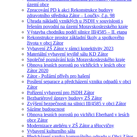
území obce
Zpracování PD k akci Rekonstrukce budovy
zdravotního střediska Zátor – Loučky, č.p. 98
Úhrada nákladů vzniklých u JSDH v souvislosti s
řešením povodní na území Moravskoslezského kraje
Výstavba chodníku podél silnice III⁄4585 – II. etapa
Rekonstrukce prostor základní školy a spolkového
života v obci Zátor
Vybavení ZŠ Zátor v rámci konektivity 2023
Materiální vybavení jeviště sálu KD Zátor
Společné poznávání krás Moravskoslezského kraje
Obnova lesních porostů po vichřicích v lesích obce
Zátor 2020
Zátor - Požární přívěs pro hašení
Posílení separace a předcházení vzniku odpadů v obci
Zátor
Pořízení vybavení pro JSDH Zátor
Bezbariérové úpravy budovy ZŠ Zátor
Zvýšení bezpečnosti na silnici III⁄4585 v obci Zátor
Sázíme budoucnost
Obnova lesních porostů po vichřici Eberhard v lesích
obce Zátor
Modernizace ateliéru v ZŠ Zátor a tělocvičny
Vybavení kulturního sálu
Předcházení vzniku komunálního odpadu v Obci Zátor