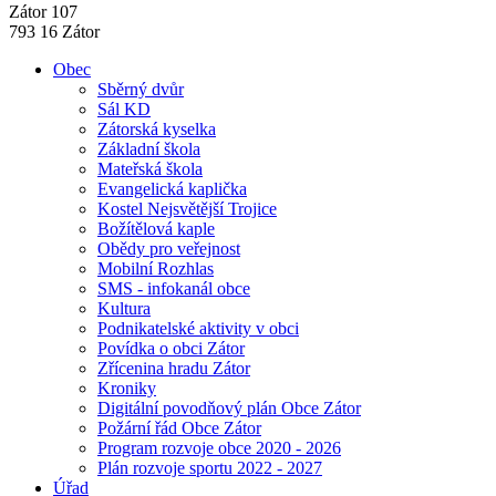
Zátor 107
793 16 Zátor
Obec
Sběrný dvůr
Sál KD
Zátorská kyselka
Základní škola
Mateřská škola
Evangelická kaplička
Kostel Nejsvětější Trojice
Božítělová kaple
Obědy pro veřejnost
Mobilní Rozhlas
SMS - infokanál obce
Kultura
Podnikatelské aktivity v obci
Povídka o obci Zátor
Zřícenina hradu Zátor
Kroniky
Digitální povodňový plán Obce Zátor
Požární řád Obce Zátor
Program rozvoje obce 2020 - 2026
Plán rozvoje sportu 2022 - 2027
Úřad