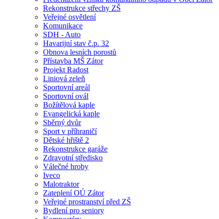
Rekonstrukce střechy ZŠ
Veřejné osvětlení
Komunikace
SDH - Auto
Havarijní stav č.p. 32
Obnova lesních porostů
Přístavba MŠ Zátor
Projekt Radost
Liniová zeleň
Sportovní areál
Sportovní ovál
Božítělová kaple
Evangelická kaple
Sběrný dvůr
Sport v příhraničí
Dětské hřiště 2
Rekonstrukce garáže
Zdravotní středisko
Válečné hroby
Iveco
Malotraktor
Zateplení OÚ Zátor
Veřejné prostranství před ZŠ
Bydlení pro seniory