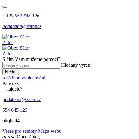
+420 554 645 126
podatelna@zator.cz
Zátor
Zátor
S čím Vám můžeme pomoci?
Hledaný výraz
Hledat
rozšířené vyhledávání
Kde
nás
najdete?
podatelna@zator.cz
554 645 126
6kqbad4
Verze pro seniory
Mapa webu
adresa
Obec Zátor,