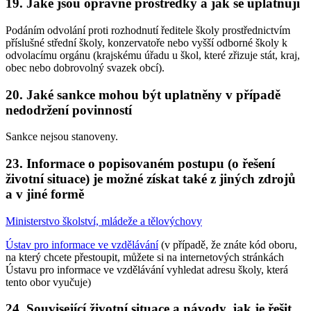
19. Jaké jsou opravné prostředky a jak se uplatňují
Podáním odvolání proti rozhodnutí ředitele školy prostřednictvím
příslušné střední školy, konzervatoře nebo vyšší odborné školy k
odvolacímu orgánu (krajskému úřadu u škol, které zřizuje stát, kraj,
obec nebo dobrovolný svazek obcí).
20. Jaké sankce mohou být uplatněny v případě
nedodržení povinností
Sankce nejsou stanoveny.
23. Informace o popisovaném postupu (o řešení
životní situace) je možné získat také z jiných zdrojů
a v jiné formě
Ministerstvo školství, mládeže a tělovýchovy
Ústav pro informace ve vzdělávání
(v případě, že znáte kód oboru,
na který chcete přestoupit, můžete si na internetových stránkách
Ústavu pro informace ve vzdělávání vyhledat adresu školy, která
tento obor vyučuje)
24. Související životní situace a návody, jak je řešit