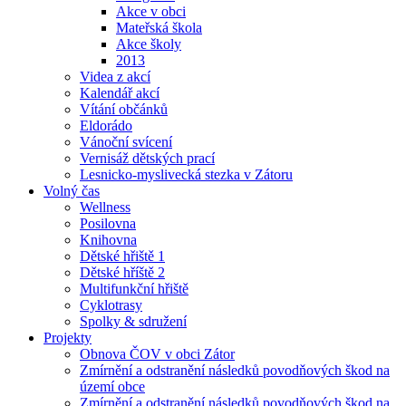
Akce v obci
Mateřská škola
Akce školy
2013
Videa z akcí
Kalendář akcí
Vítání občánků
Eldorádo
Vánoční svícení
Vernisáž dětských prací
Lesnicko-myslivecká stezka v Zátoru
Volný čas
Wellness
Posilovna
Knihovna
Dětské hřiště 1
Dětské hříště 2
Multifunkční hřiště
Cyklotrasy
Spolky & sdružení
Projekty
Obnova ČOV v obci Zátor
Zmírnění a odstranění následků povodňových škod na
území obce
Zmírnění a odstranění následků povodňových škod na