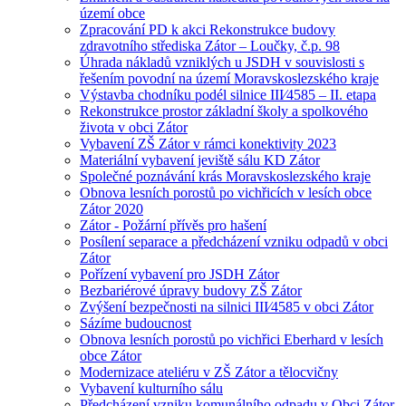
území obce
Zpracování PD k akci Rekonstrukce budovy
zdravotního střediska Zátor – Loučky, č.p. 98
Úhrada nákladů vzniklých u JSDH v souvislosti s
řešením povodní na území Moravskoslezského kraje
Výstavba chodníku podél silnice III⁄4585 – II. etapa
Rekonstrukce prostor základní školy a spolkového
života v obci Zátor
Vybavení ZŠ Zátor v rámci konektivity 2023
Materiální vybavení jeviště sálu KD Zátor
Společné poznávání krás Moravskoslezského kraje
Obnova lesních porostů po vichřicích v lesích obce
Zátor 2020
Zátor - Požární přívěs pro hašení
Posílení separace a předcházení vzniku odpadů v obci
Zátor
Pořízení vybavení pro JSDH Zátor
Bezbariérové úpravy budovy ZŠ Zátor
Zvýšení bezpečnosti na silnici III⁄4585 v obci Zátor
Sázíme budoucnost
Obnova lesních porostů po vichřici Eberhard v lesích
obce Zátor
Modernizace ateliéru v ZŠ Zátor a tělocvičny
Vybavení kulturního sálu
Předcházení vzniku komunálního odpadu v Obci Zátor