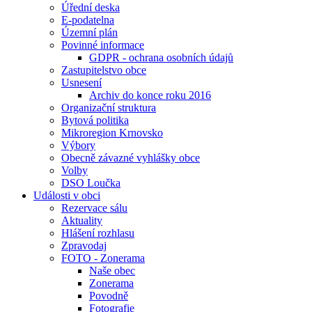
Úřední deska
E-podatelna
Územní plán
Povinné informace
GDPR - ochrana osobních údajů
Zastupitelstvo obce
Usnesení
Archiv do konce roku 2016
Organizační struktura
Bytová politika
Mikroregion Krnovsko
Výbory
Obecně závazné vyhlášky obce
Volby
DSO Loučka
Události v obci
Rezervace sálu
Aktuality
Hlášení rozhlasu
Zpravodaj
FOTO - Zonerama
Naše obec
Zonerama
Povodně
Fotografie