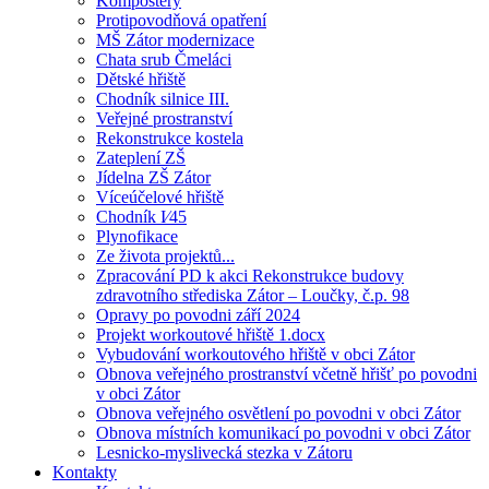
Kompostéry
Protipovodňová opatření
MŠ Zátor modernizace
Chata srub Čmeláci
Dětské hřiště
Chodník silnice III.
Veřejné prostranství
Rekonstrukce kostela
Zateplení ZŠ
Jídelna ZŠ Zátor
Víceúčelové hřiště
Chodník I⁄45
Plynofikace
Ze života projektů...
Zpracování PD k akci Rekonstrukce budovy
zdravotního střediska Zátor – Loučky, č.p. 98
Opravy po povodni září 2024
Projekt workoutové hřiště 1.docx
Vybudování workoutového hřiště v obci Zátor
Obnova veřejného prostranství včetně hřišť po povodni
v obci Zátor
Obnova veřejného osvětlení po povodni v obci Zátor
Obnova místních komunikací po povodni v obci Zátor
Lesnicko-myslivecká stezka v Zátoru
Kontakty