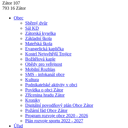
Zátor 107
793 16 Zátor
Obec
Sběrný dvůr
Sál KD
Zátorská kyselka
Základní škola
Mateřská škola
Evangelická kaplička
Kostel Nejsvětější Trojice
Božítělová kaple
Obědy pro veřejnost
Mobilní Rozhlas
SMS - infokanál obce
Kultura
Podnikatelské aktivity v obci
Povídka o obci Zátor
Zřícenina hradu Zátor
Kroniky
Digitální povodňový plán Obce Zátor
Požární řád Obce Zátor
Program rozvoje obce 2020 - 2026
Plán rozvoje sportu 2022 - 2027
Úřad