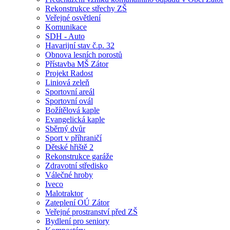
Rekonstrukce střechy ZŠ
Veřejné osvětlení
Komunikace
SDH - Auto
Havarijní stav č.p. 32
Obnova lesních porostů
Přístavba MŠ Zátor
Projekt Radost
Liniová zeleň
Sportovní areál
Sportovní ovál
Božítělová kaple
Evangelická kaple
Sběrný dvůr
Sport v příhraničí
Dětské hřiště 2
Rekonstrukce garáže
Zdravotní středisko
Válečné hroby
Iveco
Malotraktor
Zateplení OÚ Zátor
Veřejné prostranství před ZŠ
Bydlení pro seniory