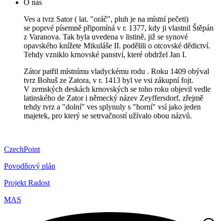
O nás
Ves a tvrz Sator ( lat. "oráč", pluh je na místní pečeti)
se poprvé písemně připomíná v r. 1377, kdy ji vlastnil Štěpán
z Varanova. Tak byla uvedena v listině, již se synové
opavského knížete Mikuláše II. podělili o otcovské dědictví.
Tehdy vzniklo krnovské panství, které obdržel Jan I.
Zátor patřil místnímu vladyckému rodu . Roku 1409 obýval
tvrz Bohuš ze Zatora, v r. 1413 byl ve vsi zákupní fojt.
V zemských deskách krnovských se toho roku objevil vedle
latinského de Zator i německý název Zeyffersdorf, zřejmě
tehdy tvrz a "dolní" ves splynuly s "horní" vsí jako jeden
majetek, pro který se setrvačností užívalo obou názvů.
CzechPoint
Povodňový plán
Projekt Radost
MAS