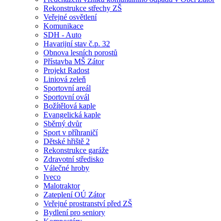
Rekonstrukce střechy ZŠ
Veřejné osvětlení
Komunikace
SDH - Auto
Havarijní stav č.p. 32
Obnova lesních porostů
Přístavba MŠ Zátor
Projekt Radost
Liniová zeleň
Sportovní areál
Sportovní ovál
Božítělová kaple
Evangelická kaple
Sběrný dvůr
Sport v příhraničí
Dětské hřiště 2
Rekonstrukce garáže
Zdravotní středisko
Válečné hroby
Iveco
Malotraktor
Zateplení OÚ Zátor
Veřejné prostranství před ZŠ
Bydlení pro seniory