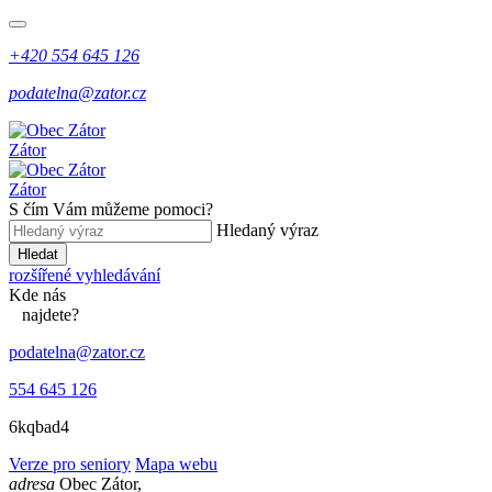
+420 554 645 126
podatelna@zator.cz
Zátor
Zátor
S čím Vám můžeme pomoci?
Hledaný výraz
Hledat
rozšířené vyhledávání
Kde
nás
najdete?
podatelna@zator.cz
554 645 126
6kqbad4
Verze pro seniory
Mapa webu
adresa
Obec Zátor,