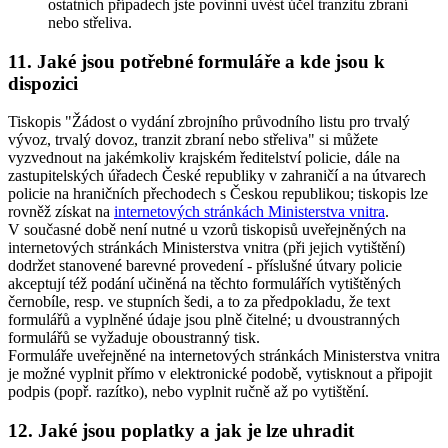
ostatních případech jste povinni uvést účel tranzitu zbraní
nebo střeliva.
11. Jaké jsou potřebné formuláře a kde jsou k
dispozici
Tiskopis "Žádost o vydání zbrojního průvodního listu pro trvalý
vývoz, trvalý dovoz, tranzit zbraní nebo střeliva" si můžete
vyzvednout na jakémkoliv krajském ředitelství policie, dále na
zastupitelských úřadech České republiky v zahraničí a na útvarech
policie na hraničních přechodech s Českou republikou; tiskopis lze
rovněž získat na
internetových stránkách Ministerstva vnitra
.
V současné době není nutné u vzorů tiskopisů uveřejněných na
internetových stránkách Ministerstva vnitra (při jejich vytištění)
dodržet stanovené barevné provedení - příslušné útvary policie
akceptují též podání učiněná na těchto formulářích vytištěných
černobíle, resp. ve stupních šedi, a to za předpokladu, že text
formulářů a vyplněné údaje jsou plně čitelné; u dvoustranných
formulářů se vyžaduje oboustranný tisk.
Formuláře uveřejněné na internetových stránkách Ministerstva vnitra
je možné vyplnit přímo v elektronické podobě, vytisknout a připojit
podpis (popř. razítko), nebo vyplnit ručně až po vytištění.
12. Jaké jsou poplatky a jak je lze uhradit