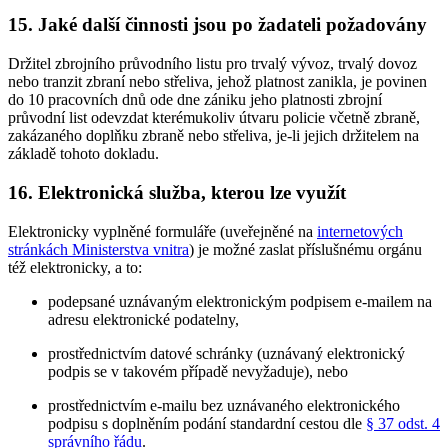
15. Jaké další činnosti jsou po žadateli požadovány
Držitel zbrojního průvodního listu pro trvalý vývoz, trvalý dovoz
nebo tranzit zbraní nebo střeliva, jehož platnost zanikla, je povinen
do 10 pracovních dnů ode dne zániku jeho platnosti zbrojní
průvodní list odevzdat kterémukoliv útvaru policie včetně zbraně,
zakázaného doplňku zbraně nebo střeliva, je-li jejich držitelem na
základě tohoto dokladu.
16. Elektronická služba, kterou lze využít
Elektronicky vyplněné formuláře (uveřejněné na
internetových
stránkách Ministerstva vnitra
) je možné zaslat příslušnému orgánu
též elektronicky, a to:
podepsané uznávaným elektronickým podpisem e-mailem na
adresu elektronické podatelny,
prostřednictvím datové schránky (uznávaný elektronický
podpis se v takovém případě nevyžaduje), nebo
prostřednictvím e-mailu bez uznávaného elektronického
podpisu s doplněním podání standardní cestou dle
§ 37 odst. 4
správního řádu
.