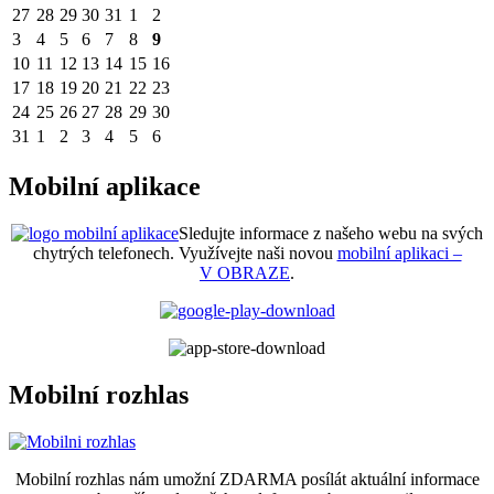
27
28
29
30
31
1
2
3
4
5
6
7
8
9
10
11
12
13
14
15
16
17
18
19
20
21
22
23
24
25
26
27
28
29
30
31
1
2
3
4
5
6
Mobilní aplikace
Sledujte informace z našeho webu na svých
chytrých telefonech. Využívejte naši novou
mobilní aplikaci –
V OBRAZE
.
Mobilní rozhlas
Mobilní rozhlas nám umožní ZDARMA posílát aktuální informace