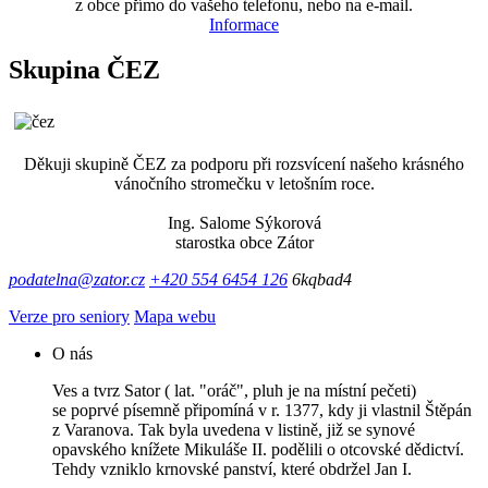
z obce přímo do vašeho telefonu, nebo na e-mail.
Informace
Skupina ČEZ
Děkuji skupině ČEZ za podporu při rozsvícení našeho krásného
vánočního stromečku v letošním roce.
Ing. Salome Sýkorová
starostka obce Zátor
podatelna@zator.cz
+420 554 6454 126
6kqbad4
Verze pro seniory
Mapa webu
O nás
Ves a tvrz Sator ( lat. "oráč", pluh je na místní pečeti)
se poprvé písemně připomíná v r. 1377, kdy ji vlastnil Štěpán
z Varanova. Tak byla uvedena v listině, již se synové
opavského knížete Mikuláše II. podělili o otcovské dědictví.
Tehdy vzniklo krnovské panství, které obdržel Jan I.