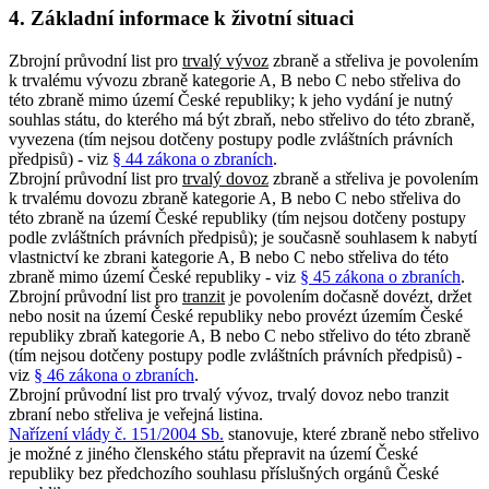
4. Základní informace k životní situaci
Zbrojní průvodní list pro
trvalý vývoz
zbraně a střeliva je povolením
k trvalému vývozu zbraně kategorie A, B nebo C nebo střeliva do
této zbraně mimo území České republiky; k jeho vydání je nutný
souhlas státu, do kterého má být zbraň, nebo střelivo do této zbraně,
vyvezena (tím nejsou dotčeny postupy podle zvláštních právních
předpisů) - viz
§ 44 zákona o zbraních
.
Zbrojní průvodní list pro
trvalý dovoz
zbraně a střeliva je povolením
k trvalému dovozu zbraně kategorie A, B nebo C nebo střeliva do
této zbraně na území České republiky (tím nejsou dotčeny postupy
podle zvláštních právních předpisů); je současně souhlasem k nabytí
vlastnictví ke zbrani kategorie A, B nebo C nebo střeliva do této
zbraně mimo území České republiky - viz
§ 45 zákona o zbraních
.
Zbrojní průvodní list pro
tranzit
je povolením dočasně dovézt, držet
nebo nosit na území České republiky nebo provézt územím České
republiky zbraň kategorie A, B nebo C nebo střelivo do této zbraně
(tím nejsou dotčeny postupy podle zvláštních právních předpisů) -
viz
§ 46 zákona o zbraních
.
Zbrojní průvodní list pro trvalý vývoz, trvalý dovoz nebo tranzit
zbraní nebo střeliva je veřejná listina.
Nařízení vlády č. 151/2004 Sb.
stanovuje, které zbraně nebo střelivo
je možné z jiného členského státu přepravit na území České
republiky bez předchozího souhlasu příslušných orgánů České