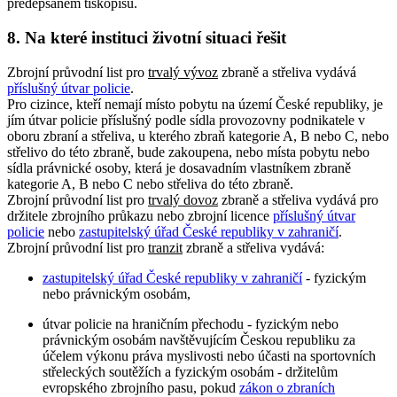
předepsaném tiskopisu.
8. Na které instituci životní situaci řešit
Zbrojní průvodní list pro
trvalý vývoz
zbraně a střeliva vydává
příslušný útvar policie
.
Pro cizince, kteří nemají místo pobytu na území České republiky, je
jím útvar policie příslušný podle sídla provozovny podnikatele v
oboru zbraní a střeliva, u kterého zbraň kategorie A, B nebo C, nebo
střelivo do této zbraně, bude zakoupena, nebo místa pobytu nebo
sídla právnické osoby, která je dosavadním vlastníkem zbraně
kategorie A, B nebo C nebo střeliva do této zbraně.
Zbrojní průvodní list pro
trvalý dovoz
zbraně a střeliva vydává pro
držitele zbrojního průkazu nebo zbrojní licence
příslušný útvar
policie
nebo
zastupitelský úřad České republiky v zahraničí
.
Zbrojní průvodní list pro
tranzit
zbraně a střeliva vydává:
zastupitelský úřad České republiky v zahraničí
- fyzickým
nebo právnickým osobám,
útvar policie na hraničním přechodu - fyzickým nebo
právnickým osobám navštěvujícím Českou republiku za
účelem výkonu práva myslivosti nebo účasti na sportovních
střeleckých soutěžích a fyzickým osobám - držitelům
evropského zbrojního pasu, pokud
zákon o zbraních