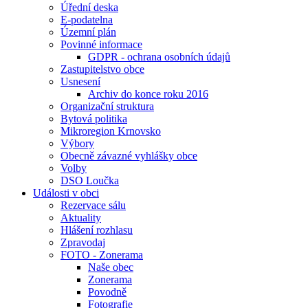
Úřední deska
E-podatelna
Územní plán
Povinné informace
GDPR - ochrana osobních údajů
Zastupitelstvo obce
Usnesení
Archiv do konce roku 2016
Organizační struktura
Bytová politika
Mikroregion Krnovsko
Výbory
Obecně závazné vyhlášky obce
Volby
DSO Loučka
Události v obci
Rezervace sálu
Aktuality
Hlášení rozhlasu
Zpravodaj
FOTO - Zonerama
Naše obec
Zonerama
Povodně
Fotografie