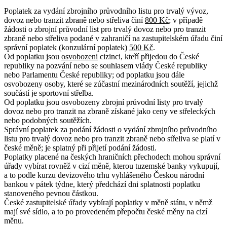
Poplatek za vydání zbrojního průvodního listu pro trvalý vývoz,
dovoz nebo tranzit zbraně nebo střeliva činí
800 Kč
; v případě
žádosti o zbrojní průvodní list pro trvalý dovoz nebo pro tranzit
zbraně nebo střeliva podané v zahraničí na zastupitelském úřadu činí
správní poplatek (konzulární poplatek)
500 Kč
.
Od poplatku jsou
osvobozeni
cizinci, kteří přijedou do České
republiky na pozvání nebo se souhlasem vlády České republiky
nebo Parlamentu České republiky; od poplatku jsou dále
osvobozeny osoby, které se zúčastní mezinárodních soutěží, jejichž
součástí je sportovní střelba.
Od poplatku jsou osvobozeny zbrojní průvodní listy pro trvalý
dovoz nebo pro tranzit na zbraně získané jako ceny ve střeleckých
nebo podobných soutěžích.
Správní poplatek za podání žádosti o vydání zbrojního průvodního
listu pro trvalý dovoz nebo pro tranzit zbraně nebo střeliva se platí v
české měně; je splatný při přijetí podání žádosti.
Poplatky placené na českých hraničních přechodech mohou správní
úřady vybírat rovněž v cizí měně, kterou tuzemské banky vykupují,
a to podle kurzu devizového trhu vyhlášeného Českou národní
bankou v pátek týdne, který předchází dni splatnosti poplatku
stanoveného pevnou částkou.
České zastupitelské úřady vybírají poplatky v měně státu, v němž
mají své sídlo, a to po provedeném přepočtu české měny na cizí
měnu.