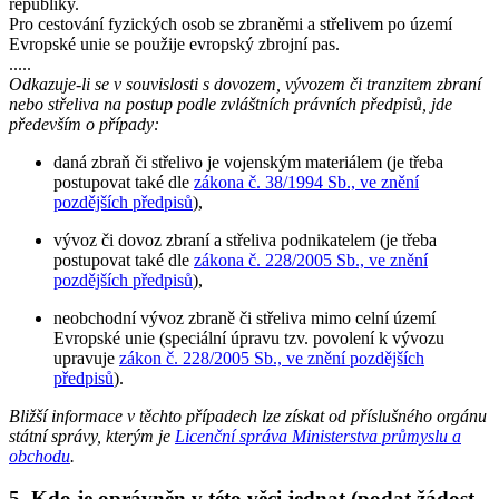
republiky.
Pro cestování fyzických osob se zbraněmi a střelivem po území
Evropské unie se použije evropský zbrojní pas.
.....
Odkazuje-li se v souvislosti s dovozem, vývozem či tranzitem zbraní
nebo střeliva na postup podle zvláštních právních předpisů, jde
především o případy:
daná zbraň či střelivo je vojenským materiálem (je třeba
postupovat také dle
zákona č. 38/1994 Sb., ve znění
pozdějších předpisů
),
vývoz či dovoz zbraní a střeliva podnikatelem (je třeba
postupovat také dle
zákona č. 228/2005 Sb., ve znění
pozdějších předpisů
),
neobchodní vývoz zbraně či střeliva mimo celní území
Evropské unie (speciální úpravu tzv. povolení k vývozu
upravuje
zákon č. 228/2005 Sb., ve znění pozdějších
předpisů
).
Bližší informace v těchto případech lze získat od příslušného orgánu
státní správy, kterým je
Licenční správa Ministerstva průmyslu a
obchodu
.
5. Kdo je oprávněn v této věci jednat (podat žádost