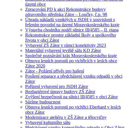
území obce
Zpracování PD k akci Rekonstrukce budovy
zdravotního střediska Zátor – Loučky, č.p. 98
Úhrada nákladů vzniklých u JSDH v souvislosti s
řešením povodní na území Moravskoslezského kraje
Výstavba chodníku podél silnice III⁄4585 – II. etapa
Rekonstrukce prostor základní školy a spolkového
života v obci Zátor
Vybavení ZŠ Zátor v rámci konektivity 2023
Materiální vybavení jeviště sálu KD Zátor
Společné poznávání krás Moravskoslezského kraje
Obnova lesních porostů po vichřicích v lesích obce
Zátor 2020
Zátor - Požární přívěs pro hašení
Posílení separace a předcházení vzniku odpadů v obci
Zátor
Pořízení vybavení pro JSDH Zátor
Bezbariérové úpravy budovy ZŠ Zátor
Zvýšení bezpečnosti na silnici III⁄4585 v obci Zátor
Sázíme budoucnost
Obnova lesních porostů po vichřici Eberhard v lesích
obce Zátor
Modernizace ateliéru v ZŠ Zátor a tělocvičny
Vybavení kulturního sálu
Předcházení vzniku komunálního odpadu v Obci Zátor