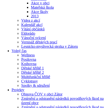
Akce v obci
Mateřská škola
Akce školy
2013
Videa z akcí
Kalendář akcí
Vítání občánků
Eldorádo
Vánoční svícení
Vernisáž dětských prací
Lesnicko-myslivecká stezka v Zátoru
Volný čas
Wellness
Posilovna
Knihovna
Dětské hřiště 1
Dětské hříště 2
Multifunkční hřiště
Cyklotrasy
Spolky & sdružení
Projekty
Obnova ČOV v obci Zátor
Zmírnění a odstranění následků povodňových škod na
území obce
Zmírnění a odstranění následků povodňových škod na