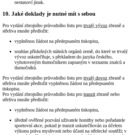
nestanoví jinak.
10. Jaké doklady je nutné mít s sebou
Pro vydání zbrojního průvodního listu pro
trvalý vývoz
zbraně a
střeliva musíte předložit:
vyplněnou žádost na předepsaném tiskopisu,
souhlas příslušných státních orgánů země, do které se trvalý
vývoz uskutečňuje, s překladem do jazyka českého,
vyhotoveným tlumočníkem zapsaným v seznamu znalců a
tlumočníků.
Pro vydání zbrojního průvodního listu pro
trvalý dovoz
zbraně a
střeliva musíte předložit vyplněnou žádost na předepsaném
tiskopisu.
Pro vydání zbrojního průvodního listu pro
tranzit
zbraně nebo
střeliva musíte předložit:
vyplněnou žádost na předepsaném tiskopisu,
úředně ověřené pozvání uživatele honitby nebo pořadatele
sportovní akce, pokud je tranzit uskutečňován za účelem
výkonu práva myslivosti nebo účasti na střelecké soutěži; v