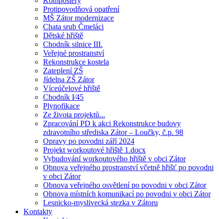
Kompostéry
Protipovodňová opatření
MŠ Zátor modernizace
Chata srub Čmeláci
Dětské hřiště
Chodník silnice III.
Veřejné prostranství
Rekonstrukce kostela
Zateplení ZŠ
Jídelna ZŠ Zátor
Víceúčelové hřiště
Chodník I⁄45
Plynofikace
Ze života projektů...
Zpracování PD k akci Rekonstrukce budovy
zdravotního střediska Zátor – Loučky, č.p. 98
Opravy po povodni září 2024
Projekt workoutové hřiště 1.docx
Vybudování workoutového hřiště v obci Zátor
Obnova veřejného prostranství včetně hřišť po povodni
v obci Zátor
Obnova veřejného osvětlení po povodni v obci Zátor
Obnova místních komunikací po povodni v obci Zátor
Lesnicko-myslivecká stezka v Zátoru
Kontakty