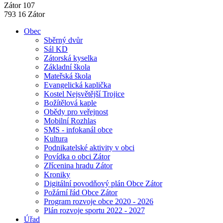
Zátor 107
793 16 Zátor
Obec
Sběrný dvůr
Sál KD
Zátorská kyselka
Základní škola
Mateřská škola
Evangelická kaplička
Kostel Nejsvětější Trojice
Božítělová kaple
Obědy pro veřejnost
Mobilní Rozhlas
SMS - infokanál obce
Kultura
Podnikatelské aktivity v obci
Povídka o obci Zátor
Zřícenina hradu Zátor
Kroniky
Digitální povodňový plán Obce Zátor
Požární řád Obce Zátor
Program rozvoje obce 2020 - 2026
Plán rozvoje sportu 2022 - 2027
Úřad