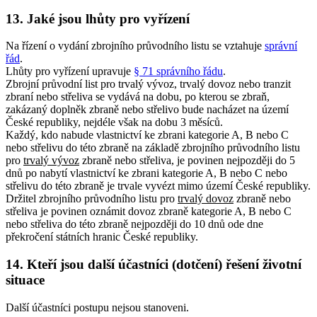
13. Jaké jsou lhůty pro vyřízení
Na řízení o vydání zbrojního průvodního listu se vztahuje
správní
řád
.
Lhůty pro vyřízení upravuje
§ 71 správního řádu
.
Zbrojní průvodní list pro trvalý vývoz, trvalý dovoz nebo tranzit
zbraní nebo střeliva se vydává na dobu, po kterou se zbraň,
zakázaný doplněk zbraně nebo střelivo bude nacházet na území
České republiky, nejdéle však na dobu 3 měsíců.
Každý, kdo nabude vlastnictví ke zbrani kategorie A, B nebo C
nebo střelivu do této zbraně na základě zbrojního průvodního listu
pro
trvalý vývoz
zbraně nebo střeliva, je povinen nejpozději do 5
dnů po nabytí vlastnictví ke zbrani kategorie A, B nebo C nebo
střelivu do této zbraně je trvale vyvézt mimo území České republiky.
Držitel zbrojního průvodního listu pro
trvalý dovoz
zbraně nebo
střeliva je povinen oznámit dovoz zbraně kategorie A, B nebo C
nebo střeliva do této zbraně nejpozději do 10 dnů ode dne
překročení státních hranic České republiky.
14. Kteří jsou další účastníci (dotčení) řešení životní
situace
Další účastníci postupu nejsou stanoveni.