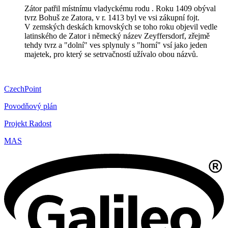
Zátor patřil místnímu vladyckému rodu . Roku 1409 obýval
tvrz Bohuš ze Zatora, v r. 1413 byl ve vsi zákupní fojt.
V zemských deskách krnovských se toho roku objevil vedle
latinského de Zator i německý název Zeyffersdorf, zřejmě
tehdy tvrz a "dolní" ves splynuly s "horní" vsí jako jeden
majetek, pro který se setrvačností užívalo obou názvů.
CzechPoint
Povodňový plán
Projekt Radost
MAS