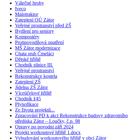
Válečné hroby
Iveco
Malotraktor
Zateplení OÚ Zátor
Veřejné prostranství před ZŠ
Bydlení pro seniory
Kompostéry
Protipovodňová opatření
MŠ Zátor modernizace
Chata srub Čmeláci
Dětské hřiště
Chodník silnice III.
Veřejné prostranství
Rekonstrukce kostela
Zateplení ZŠ
Jídelna ZŠ Zátor
Víceúčelové hřiště
Chodník I⁄45
Plynofikace
Ze života projektů...
Zpracování PD k akci Rekonstrukce budovy zdravotního
střediska Zátor – Loučky, č.p. 98
Opravy po povodni září 2024
Projekt workoutové hřiště 1.docx
Vybudování workoutového hřiště v obci Zátor