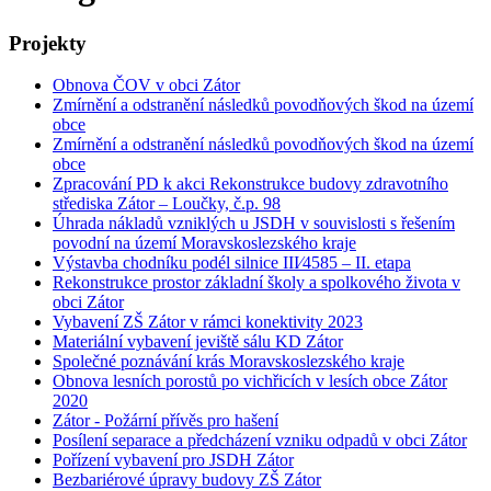
Projekty
Obnova ČOV v obci Zátor
Zmírnění a odstranění následků povodňových škod na území
obce
Zmírnění a odstranění následků povodňových škod na území
obce
Zpracování PD k akci Rekonstrukce budovy zdravotního
střediska Zátor – Loučky, č.p. 98
Úhrada nákladů vzniklých u JSDH v souvislosti s řešením
povodní na území Moravskoslezského kraje
Výstavba chodníku podél silnice III⁄4585 – II. etapa
Rekonstrukce prostor základní školy a spolkového života v
obci Zátor
Vybavení ZŠ Zátor v rámci konektivity 2023
Materiální vybavení jeviště sálu KD Zátor
Společné poznávání krás Moravskoslezského kraje
Obnova lesních porostů po vichřicích v lesích obce Zátor
2020
Zátor - Požární přívěs pro hašení
Posílení separace a předcházení vzniku odpadů v obci Zátor
Pořízení vybavení pro JSDH Zátor
Bezbariérové úpravy budovy ZŠ Zátor