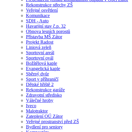
Rekonstrukce střechy ZŠ
Veřejné osvětlení
Komunikace
SDH - Auto
Havarijní stav č.p. 32
Obnova lesních porostů
Přístavba MŠ Zátor
Projekt Radost
Liniová zeleň
Sportovní areál
Sportovní ovál
Božítělová kaple
Evangelická kaple
Sběrný dvůr
Sport v příhraničí
Dětské hřiště 2
Rekonstrukce garáže
Zdravotní středisko
Válečné hroby
Iveco
Malotraktor
Zateplení OÚ Zátor
Veřejné prostranství před ZŠ
Bydlení pro seniory