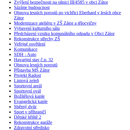
Zvýšení bezpečnosti na silnici III⁄4585 v obci Zátor
Sázíme budoucnost
Obnova lesních porostů po vichřici Eberhard v lesích obce
Zátor
Modernizace ateliéru v ZŠ Zátor a tělocvičny
Vybavení kulturního sálu
Předcházení vzniku komunálního odpadu v Obci Zátor
Rekonstrukce střechy ZŠ
Veřejné osvětlení
Komunikace
SDH - Auto
Havarijní stav č.p. 32
Obnova lesních porostů
Přístavba MŠ Zátor
Projekt Radost
Liniová zeleň
Sportovní areál
Sportovní ovál
Božítělová kaple
Evangelická kaple
Sběrný dvůr
Sport v příhraničí
Dětské hřiště 2
Rekonstrukce garáže
Zdravotní středisko