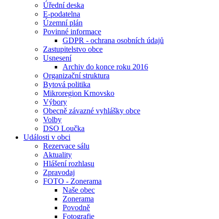
Úřední deska
E-podatelna
Územní plán
Povinné informace
GDPR - ochrana osobních údajů
Zastupitelstvo obce
Usnesení
Archiv do konce roku 2016
Organizační struktura
Bytová politika
Mikroregion Krnovsko
Výbory
Obecně závazné vyhlášky obce
Volby
DSO Loučka
Události v obci
Rezervace sálu
Aktuality
Hlášení rozhlasu
Zpravodaj
FOTO - Zonerama
Naše obec
Zonerama
Povodně
Fotografie