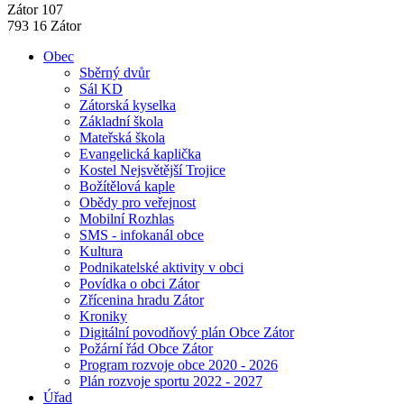
Zátor 107
793 16 Zátor
Obec
Sběrný dvůr
Sál KD
Zátorská kyselka
Základní škola
Mateřská škola
Evangelická kaplička
Kostel Nejsvětější Trojice
Božítělová kaple
Obědy pro veřejnost
Mobilní Rozhlas
SMS - infokanál obce
Kultura
Podnikatelské aktivity v obci
Povídka o obci Zátor
Zřícenina hradu Zátor
Kroniky
Digitální povodňový plán Obce Zátor
Požární řád Obce Zátor
Program rozvoje obce 2020 - 2026
Plán rozvoje sportu 2022 - 2027
Úřad