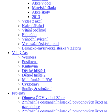
Akce v obci
Mateřská škola
Akce školy
2013
Videa z akcí
Kalendář akcí
Vítání občánků
Eldorádo
Vánoční svícení
Vernisáž dětských prací
Lesnicko-myslivecká stezka v Zátoru
Volný čas
Wellness
Posilovna
Knihovna
Dětské hřiště 1
Dětské hříště 2
Multifunkční hřiště
Cyklotrasy
Spolky & sdružení
Projekty
Obnova ČOV v obci Zátor
Zmírnění a odstranění následků povodňových škod na
území obce
Zmírnění a odstranění následků povodňových škod na