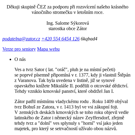
Děkuji skupině ČEZ za podporu při rozsvícení našeho krásného
vánočního stromečku v letošním roce.
Ing. Salome Sýkorová
starostka obce Zátor
podatelna@zator.cz
+420 554 6454 126
6kqbad4
Verze pro seniory
Mapa webu
O nás
Ves a tvrz Sator ( lat. "oráč", pluh je na místní pečeti)
se poprvé písemně připomíná v r. 1377, kdy ji vlastnil Štěpán
z Varanova. Tak byla uvedena v listině, již se synové
opavského knížete Mikuláše II. podělili o otcovské dědictví.
Tehdy vzniklo krnovské panství, které obdržel Jan I.
Zátor patřil místnímu vladyckému rodu . Roku 1409 obýval
tvrz Bohuš ze Zatora, v r. 1413 byl ve vsi zákupní fojt.
V zemských deskách krnovských se toho roku objevil vedle
latinského de Zator i německý název Zeyffersdorf, zřejmě
tehdy tvrz a "dolní" ves splynuly s "horní" vsí jako jeden
majetek, pro který se setrvačností užívalo obou názvů.