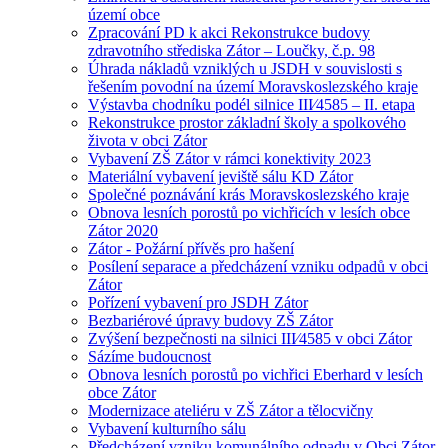
území obce
Zpracování PD k akci Rekonstrukce budovy
zdravotního střediska Zátor – Loučky, č.p. 98
Úhrada nákladů vzniklých u JSDH v souvislosti s
řešením povodní na území Moravskoslezského kraje
Výstavba chodníku podél silnice III⁄4585 – II. etapa
Rekonstrukce prostor základní školy a spolkového
života v obci Zátor
Vybavení ZŠ Zátor v rámci konektivity 2023
Materiální vybavení jeviště sálu KD Zátor
Společné poznávání krás Moravskoslezského kraje
Obnova lesních porostů po vichřicích v lesích obce
Zátor 2020
Zátor - Požární přívěs pro hašení
Posílení separace a předcházení vzniku odpadů v obci
Zátor
Pořízení vybavení pro JSDH Zátor
Bezbariérové úpravy budovy ZŠ Zátor
Zvýšení bezpečnosti na silnici III⁄4585 v obci Zátor
Sázíme budoucnost
Obnova lesních porostů po vichřici Eberhard v lesích
obce Zátor
Modernizace ateliéru v ZŠ Zátor a tělocvičny
Vybavení kulturního sálu
Předcházení vzniku komunálního odpadu v Obci Zátor