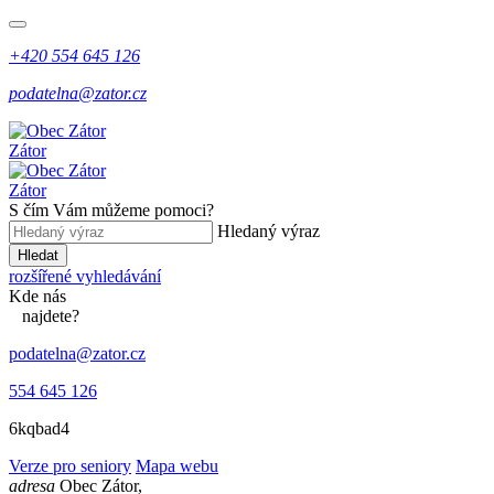
+420 554 645 126
podatelna@zator.cz
Zátor
Zátor
S čím Vám můžeme pomoci?
Hledaný výraz
Hledat
rozšířené vyhledávání
Kde
nás
najdete?
podatelna@zator.cz
554 645 126
6kqbad4
Verze pro seniory
Mapa webu
adresa
Obec Zátor,