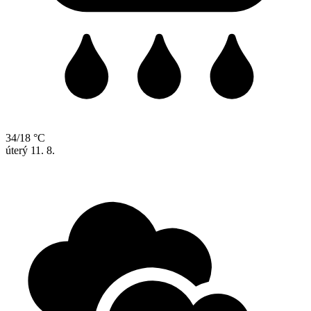
34/18 °C
úterý
11. 8.