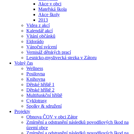
Akce v obci
Mateřská škola
Akce školy
2013
Videa z akcí
Kalendář akcí
Vítání občánků
Eldorádo
Vánoční svícení
Vernisáž dětských prací
Lesnicko-myslivecká stezka v Zátoru
Volný čas
Wellness
Posilovna
Knihovna
Dětské hřiště 1
Dětské hříště 2
Multifunkční hřiště
Cyklotrasy
Spolky & sdružení
Projekty
Obnova ČOV v obci Zátor
Zmírnění a odstranění následků povodňových škod na
území obce
Zmírnění a odstranění následků povodňových škod na