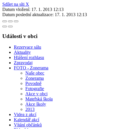
Sdílet na síti X
Datum vložení:
17. 1. 2013 12:13
Datum poslední aktualizace:
17. 1. 2013 12:13
Události v obci
Rezervace sálu
Aktuality
Hlášení rozhlasu
Zpravodaj
FOTO - Zonerama
Naše obec
Zonerama
Povodně
Fotografie
Akce v obci
Mateřská škola
Akce školy
2013
Videa z akcí
Kalendář akcí
Vítání občánků