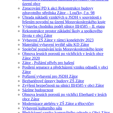
území obce
Zpracování PD k akci Rekonstrukce budovy
zdravotního střediska Zátor – Loučky, č.p. 98
Úhrada nákladů vzniklých u JSDH v souvislosti s
řešením povodní na území Moravskoslezského kraje
Výstavba chodníku podél silnice III⁄4585 – II. etapa
Rekonstrukce prostor základní školy a spolkového
života v obci Zátor
Vybavení ZŠ Zátor v rámci konektivity 2023
Materiální vybavení jeviště sálu KD Zátor
Společné poznávání krás Moravskoslezského kraje
Obnova lesních porostů po vichřicích v lesích obce
Zátor 2020
Zátor - Požární přívěs pro hašení
Posílení separace a předcházení vzniku odpadů v obci
Zátor
Pořízení vybavení pro JSDH Zátor
Bezbariérové úpravy budovy ZŠ Zátor
Zvýšení bezpečnosti na silnici III⁄4585 v obci Zátor
Sázíme budoucnost
Obnova lesních porostů po vichřici Eberhard v lesích
obce Zátor
Modernizace ateliéru v ZŠ Zátor a tělocvičny
Vybavení kulturního sálu
Předcházení vzniku komunálního odpadu v Obci Zátor