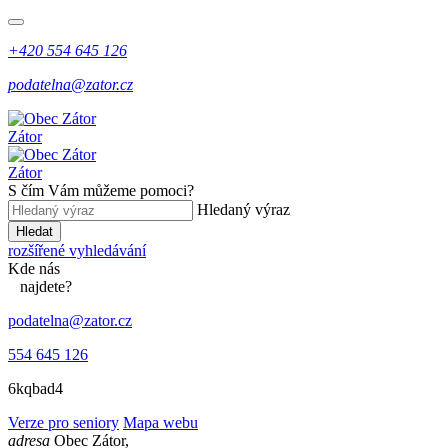
+420 554 645 126
podatelna@zator.cz
Zátor
Zátor
S čím Vám můžeme pomoci?
Hledaný výraz
Hledat
rozšířené vyhledávání
Kde
nás
najdete?
podatelna@zator.cz
554 645 126
6kqbad4
Verze pro seniory
Mapa webu
adresa
Obec Zátor,