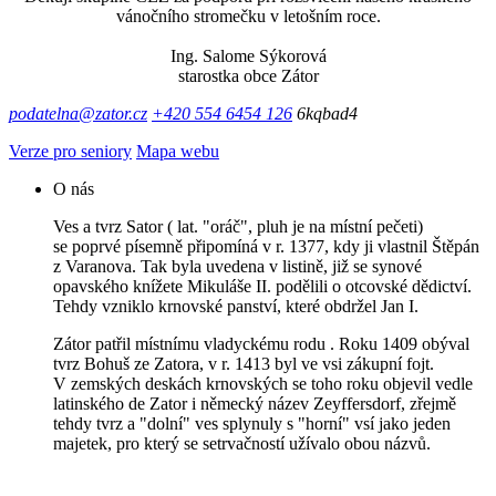
vánočního stromečku v letošním roce.
Ing. Salome Sýkorová
starostka obce Zátor
podatelna@zator.cz
+420 554 6454 126
6kqbad4
Verze pro seniory
Mapa webu
O nás
Ves a tvrz Sator ( lat. "oráč", pluh je na místní pečeti)
se poprvé písemně připomíná v r. 1377, kdy ji vlastnil Štěpán
z Varanova. Tak byla uvedena v listině, již se synové
opavského knížete Mikuláše II. podělili o otcovské dědictví.
Tehdy vzniklo krnovské panství, které obdržel Jan I.
Zátor patřil místnímu vladyckému rodu . Roku 1409 obýval
tvrz Bohuš ze Zatora, v r. 1413 byl ve vsi zákupní fojt.
V zemských deskách krnovských se toho roku objevil vedle
latinského de Zator i německý název Zeyffersdorf, zřejmě
tehdy tvrz a "dolní" ves splynuly s "horní" vsí jako jeden
majetek, pro který se setrvačností užívalo obou názvů.