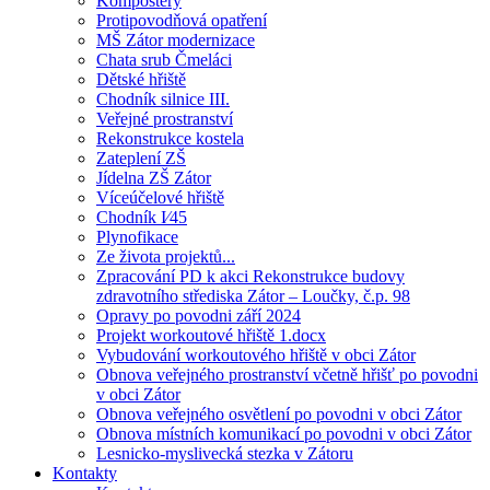
Kompostéry
Protipovodňová opatření
MŠ Zátor modernizace
Chata srub Čmeláci
Dětské hřiště
Chodník silnice III.
Veřejné prostranství
Rekonstrukce kostela
Zateplení ZŠ
Jídelna ZŠ Zátor
Víceúčelové hřiště
Chodník I⁄45
Plynofikace
Ze života projektů...
Zpracování PD k akci Rekonstrukce budovy
zdravotního střediska Zátor – Loučky, č.p. 98
Opravy po povodni září 2024
Projekt workoutové hřiště 1.docx
Vybudování workoutového hřiště v obci Zátor
Obnova veřejného prostranství včetně hřišť po povodni
v obci Zátor
Obnova veřejného osvětlení po povodni v obci Zátor
Obnova místních komunikací po povodni v obci Zátor
Lesnicko-myslivecká stezka v Zátoru
Kontakty