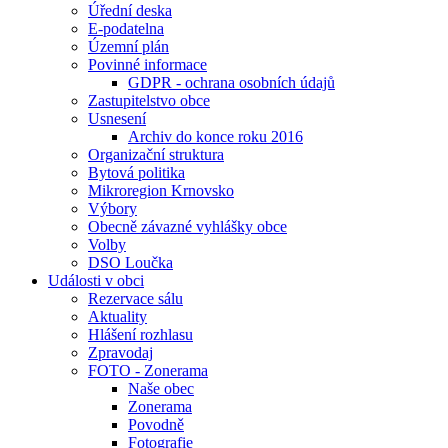
Úřední deska
E-podatelna
Územní plán
Povinné informace
GDPR - ochrana osobních údajů
Zastupitelstvo obce
Usnesení
Archiv do konce roku 2016
Organizační struktura
Bytová politika
Mikroregion Krnovsko
Výbory
Obecně závazné vyhlášky obce
Volby
DSO Loučka
Události v obci
Rezervace sálu
Aktuality
Hlášení rozhlasu
Zpravodaj
FOTO - Zonerama
Naše obec
Zonerama
Povodně
Fotografie