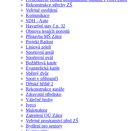
Rekonstrukce střechy ZŠ
Veřejné osvětlení
Komunikace
SDH - Auto
Havarijní stav č.p. 32
Obnova lesních porostů
Přístavba MŠ Zátor
Projekt Radost
Liniová zeleň
Sportovní areál
Sportovní ovál
Božítělová kaple
Evangelická kaple
Sběrný dvůr
Sport v příhraničí
Dětské hřiště 2
Rekonstrukce garáže
Zdravotní středisko
Válečné hroby
Iveco
Malotraktor
Zateplení OÚ Zátor
Veřejné prostranství před ZŠ
Bydlení pro seniory