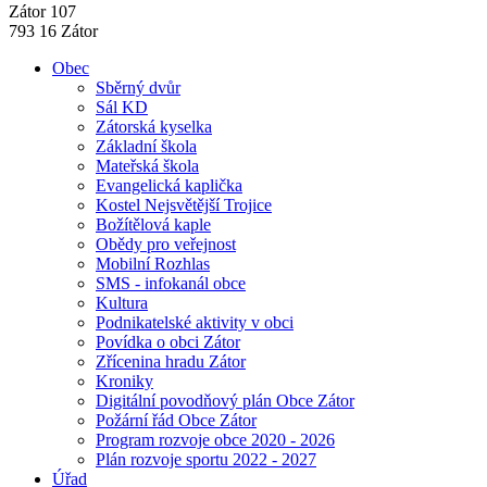
Zátor 107
793 16 Zátor
Obec
Sběrný dvůr
Sál KD
Zátorská kyselka
Základní škola
Mateřská škola
Evangelická kaplička
Kostel Nejsvětější Trojice
Božítělová kaple
Obědy pro veřejnost
Mobilní Rozhlas
SMS - infokanál obce
Kultura
Podnikatelské aktivity v obci
Povídka o obci Zátor
Zřícenina hradu Zátor
Kroniky
Digitální povodňový plán Obce Zátor
Požární řád Obce Zátor
Program rozvoje obce 2020 - 2026
Plán rozvoje sportu 2022 - 2027
Úřad