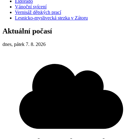
Eldorádo
Vánoční svícení
Vernisáž dětských prací
Lesnicko-myslivecká stezka v Zátoru
Aktuální počasí
dnes, pátek 7. 8. 2026