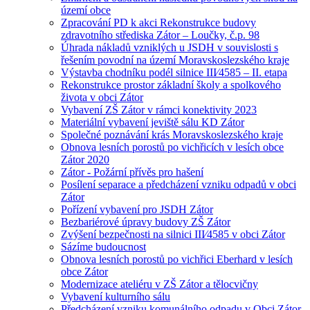
území obce
Zpracování PD k akci Rekonstrukce budovy
zdravotního střediska Zátor – Loučky, č.p. 98
Úhrada nákladů vzniklých u JSDH v souvislosti s
řešením povodní na území Moravskoslezského kraje
Výstavba chodníku podél silnice III⁄4585 – II. etapa
Rekonstrukce prostor základní školy a spolkového
života v obci Zátor
Vybavení ZŠ Zátor v rámci konektivity 2023
Materiální vybavení jeviště sálu KD Zátor
Společné poznávání krás Moravskoslezského kraje
Obnova lesních porostů po vichřicích v lesích obce
Zátor 2020
Zátor - Požární přívěs pro hašení
Posílení separace a předcházení vzniku odpadů v obci
Zátor
Pořízení vybavení pro JSDH Zátor
Bezbariérové úpravy budovy ZŠ Zátor
Zvýšení bezpečnosti na silnici III⁄4585 v obci Zátor
Sázíme budoucnost
Obnova lesních porostů po vichřici Eberhard v lesích
obce Zátor
Modernizace ateliéru v ZŠ Zátor a tělocvičny
Vybavení kulturního sálu
Předcházení vzniku komunálního odpadu v Obci Zátor