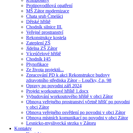
Kompostéry
Protipovodňová opatření
MŠ Zátor modernizace
Chata srub Čmeláci
Dětské hřiště
Chodník silnice III.
Veřejné prostranství
Rekonstrukce kostela
Zateplení ZŠ
Jídelna ZŠ Zátor
Víceúčelové hřiště
Chodník I⁄45
Plynofikace
Ze života projektů...
Zpracování PD k akci Rekonstrukce budovy
zdravotního střediska Zátor – Loučky, č.p. 98
Opravy po povodni září 2024
Projekt workoutové hřiště 1.docx
Vybudování workoutového hřiště v obci Zátor
Obnova veřejného prostranství včetně hřišť po povodni
v obci Zátor
Obnova veřejného osvětlení po povodni v obci Zátor
Obnova místních komunikací po povodni v obci Zátor
Lesnicko-myslivecká stezka v Zátoru
Kontakty