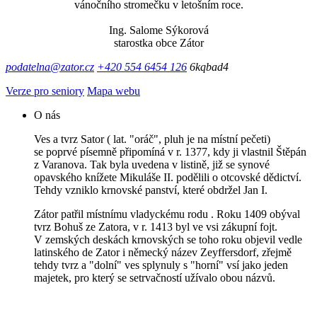
vánočního stromečku v letošním roce.
Ing. Salome Sýkorová
starostka obce Zátor
podatelna@zator.cz
+420 554 6454 126
6kqbad4
Verze pro seniory
Mapa webu
O nás
Ves a tvrz Sator ( lat. "oráč", pluh je na místní pečeti)
se poprvé písemně připomíná v r. 1377, kdy ji vlastnil Štěpán
z Varanova. Tak byla uvedena v listině, již se synové
opavského knížete Mikuláše II. podělili o otcovské dědictví.
Tehdy vzniklo krnovské panství, které obdržel Jan I.
Zátor patřil místnímu vladyckému rodu . Roku 1409 obýval
tvrz Bohuš ze Zatora, v r. 1413 byl ve vsi zákupní fojt.
V zemských deskách krnovských se toho roku objevil vedle
latinského de Zator i německý název Zeyffersdorf, zřejmě
tehdy tvrz a "dolní" ves splynuly s "horní" vsí jako jeden
majetek, pro který se setrvačností užívalo obou názvů.