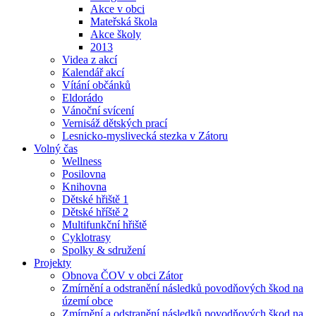
Akce v obci
Mateřská škola
Akce školy
2013
Videa z akcí
Kalendář akcí
Vítání občánků
Eldorádo
Vánoční svícení
Vernisáž dětských prací
Lesnicko-myslivecká stezka v Zátoru
Volný čas
Wellness
Posilovna
Knihovna
Dětské hřiště 1
Dětské hříště 2
Multifunkční hřiště
Cyklotrasy
Spolky & sdružení
Projekty
Obnova ČOV v obci Zátor
Zmírnění a odstranění následků povodňových škod na
území obce
Zmírnění a odstranění následků povodňových škod na