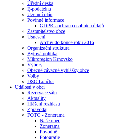
Úřední deska
E-podatelna
Územní plán
Povinné informace
GDPR - ochrana osobních údajů
Zastupitelstvo obce
Usnesení
Archiv do konce roku 2016
Organizační struktura
Bytová politika
Mikroregion Krnovsko
Výbory
Obecně závazné vyhlášky obce
Volby
DSO Loučka
Události v obci
Rezervace sálu
Aktuality
Hlášení rozhlasu
Zpravodaj
FOTO - Zonerama
Naše obec
Zonerama
Povodně
Fotografie