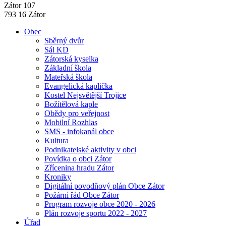
Zátor 107
793 16 Zátor
Obec
Sběrný dvůr
Sál KD
Zátorská kyselka
Základní škola
Mateřská škola
Evangelická kaplička
Kostel Nejsvětější Trojice
Božítělová kaple
Obědy pro veřejnost
Mobilní Rozhlas
SMS - infokanál obce
Kultura
Podnikatelské aktivity v obci
Povídka o obci Zátor
Zřícenina hradu Zátor
Kroniky
Digitální povodňový plán Obce Zátor
Požární řád Obce Zátor
Program rozvoje obce 2020 - 2026
Plán rozvoje sportu 2022 - 2027
Úřad