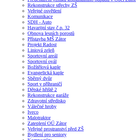
Rekonstrukce střechy ZŠ
Veřejné osvětlení
Komunikace
SDH - Auto
Havarijní stav č.p. 32
Obnova lesních porostů
Přístavba MŠ Zátor
Projekt Radost
Liniová zeleň
Sportovní areál
Sportovní ovál
Božítělová kaple
Evangelická kaple
Sběrný dvůr
Sport v příhraničí
Dětské hřiště 2
Rekonstrukce garáže
Zdravotní středisko
Válečné hroby
Iveco
Malotraktor
Zateplení OÚ Zátor
Veřejné prostranství před ZŠ
Bydlení pro seniory