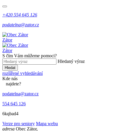
+420 554 645 126
podatelna@zator.cz
Zátor
Zátor
S čím Vám můžeme pomoci?
Hledaný výraz
Hledat
rozšířené vyhledávání
Kde
nás
najdete?
podatelna@zator.cz
554 645 126
6kqbad4
Verze pro seniory
Mapa webu
adresa
Obec Zátor,