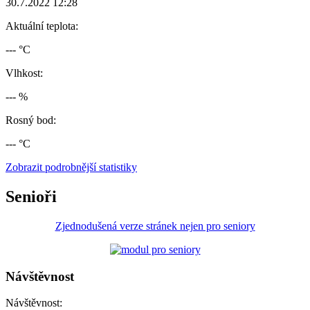
30.7.2022 12:28
Aktuální teplota:
--- °C
Vlhkost:
--- %
Rosný bod:
--- °C
Zobrazit podrobnější statistiky
Senioři
Zjednodušená verze stránek nejen pro seniory
Návštěvnost
Návštěvnost: