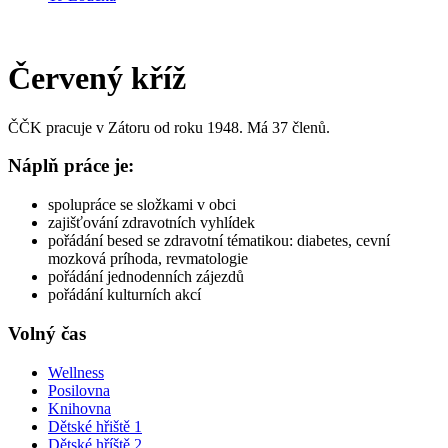
Červený kříž
ČČK pracuje v Zátoru od roku 1948. Má 37 členů.
Náplň práce je:
spolupráce se složkami v obci
zajišťování zdravotních vyhlídek
pořádání besed se zdravotní tématikou: diabetes, cevní
mozková príhoda, revmatologie
pořádání jednodenních zájezdů
pořádání kulturních akcí
Volný čas
Wellness
Posilovna
Knihovna
Dětské hřiště 1
Dětské hříště 2