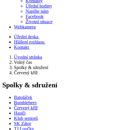
Kontakty
Úřední hodiny
Napište nám
Facebook
Životní situace
Webkamera
Úřední deska
Hlášení rozhlasu
Kontakt
Úvodní stránka
Volný čas
Spolky & sdružení
Červený kříž
Spolky & sdružení
Batoláček
Bumblebees
Červený kříž
Hasiči
Klub seniorů
SK Zátor
TJ Loučka