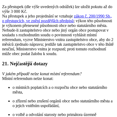
Za přestupek (dle výše uvedených odrážek) lze uložit pokutu až do
výše 3 000 Kč.
Na přestupek a jeho projednání se vztahuje
zákon č. 200/1990 Sb.,
o přestupcích, ve znění pozdějších předpisů
; výkon této působnosti
je výkonem přenesené působnosti obce nebo statutárního města.
Nebude-li zastupitelstvo obce nebo jiný orgán obce postupovat v
souladu s rozhodnutím soudu o povinnosti vyhlásit místní
referendum, vyzve Ministerstvo vnitra zastupitelstvo obce, aby do 2
měsíců zjednalo nápravu; jestliže tak zastupitelstvo obce v této lhůtě
neučiní, Ministerstvo vnitra je rozpustí; proti tomuto rozhodnutí
může obec podat žalobu k soudu.
21. Nejčastější dotazy
V jakém případě nelze konat místní referendum?
Místní referendum nelze konat:
o místních poplatcích a o rozpočtu obce nebo statutárního
města,
o zřízení nebo zrušení orgánů obce nebo statutárního města a
o jejich vnitřním uspořádání,
o volbě a odvolání starosty nebo primátora územně