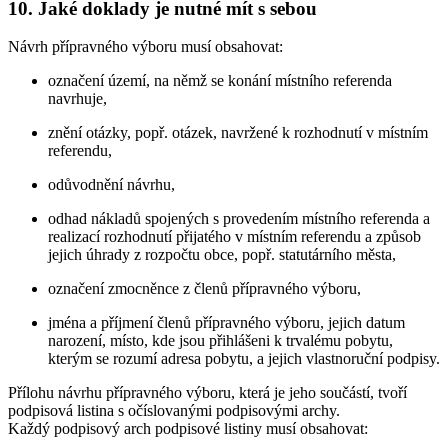
10. Jaké doklady je nutné mít s sebou
Návrh přípravného výboru musí obsahovat:
označení území, na němž se konání místního referenda
navrhuje,
znění otázky, popř. otázek, navržené k rozhodnutí v místním
referendu,
odůvodnění návrhu,
odhad nákladů spojených s provedením místního referenda a
realizací rozhodnutí přijatého v místním referendu a způsob
jejich úhrady z rozpočtu obce, popř. statutárního města,
označení zmocněnce z členů přípravného výboru,
jména a příjmení členů přípravného výboru, jejich datum
narození, místo, kde jsou přihlášeni k trvalému pobytu,
kterým se rozumí adresa pobytu, a jejich vlastnoruční podpisy.
Přílohu návrhu přípravného výboru, která je jeho součástí, tvoří
podpisová listina s očíslovanými podpisovými archy.
Každý podpisový arch podpisové listiny musí obsahovat: