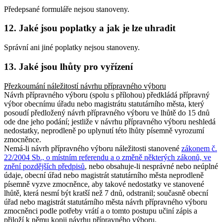
Předepsané formuláře nejsou stanoveny.
12. Jaké jsou poplatky a jak je lze uhradit
Správní ani jiné poplatky nejsou stanoveny.
13. Jaké jsou lhůty pro vyřízení
Přezkoumání náležitostí návrhu přípravného výboru
Návrh přípravného výboru (spolu s přílohou) předkládá přípravný
výbor obecnímu úřadu nebo magistrátu statutárního města, který
posoudí předložený návrh přípravného výboru ve lhůtě do 15 dnů
ode dne jeho podání; jestliže v návrhu přípravného výboru neshledá
nedostatky, neprodleně po uplynutí této lhůty písemně vyrozumí
zmocněnce.
Nemá-li návrh přípravného výboru náležitosti stanovené
zákonem č.
22/2004 Sb., o místním referendu a o změně některých zákonů, ve
znění pozdějších předpisů
, nebo obsahuje-li nesprávné nebo neúplné
údaje, obecní úřad nebo magistrát statutárního města neprodleně
písemně vyzve zmocněnce, aby takové nedostatky ve stanovené
lhůtě, která nesmí být kratší než 7 dnů, odstranil; současně obecní
úřad nebo magistrát statutárního města návrh přípravného výboru
zmocněnci podle potřeby vrátí a o tomto postupu učiní zápis a
přiloží k němu kopii návrhu přípravného výboru.