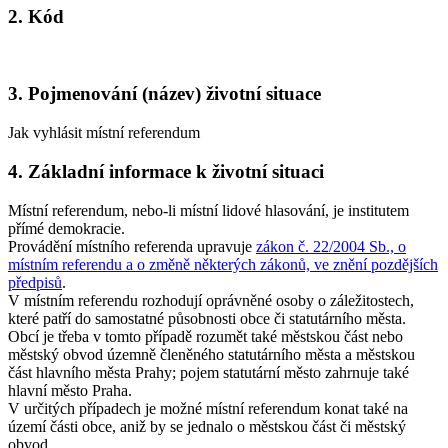
2. Kód
3. Pojmenování (název) životní situace
Jak vyhlásit místní referendum
4. Základní informace k životní situaci
Místní referendum, nebo-li místní lidové hlasování, je institutem
přímé demokracie.
Provádění místního referenda upravuje
zákon č. 22/2004 Sb., o
místním referendu a o změně některých zákonů, ve znění pozdějších
předpisů
.
V místním referendu rozhodují oprávněné osoby o záležitostech,
které patří do samostatné působnosti obce či statutárního města.
Obcí je třeba v tomto případě rozumět také městskou část nebo
městský obvod územně členěného statutárního města a městskou
část hlavního města Prahy; pojem statutární město zahrnuje také
hlavní město Praha.
V určitých případech je možné místní referendum konat také na
území části obce, aniž by se jednalo o městskou část či městský
obvod.