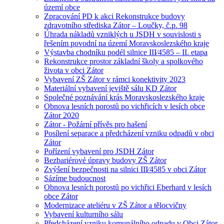
území obce
Zpracování PD k akci Rekonstrukce budovy
zdravotního střediska Zátor – Loučky, č.p. 98
Úhrada nákladů vzniklých u JSDH v souvislosti s
řešením povodní na území Moravskoslezského kraje
Výstavba chodníku podél silnice III⁄4585 – II. etapa
Rekonstrukce prostor základní školy a spolkového
života v obci Zátor
Vybavení ZŠ Zátor v rámci konektivity 2023
Materiální vybavení jeviště sálu KD Zátor
Společné poznávání krás Moravskoslezského kraje
Obnova lesních porostů po vichřicích v lesích obce
Zátor 2020
Zátor - Požární přívěs pro hašení
Posílení separace a předcházení vzniku odpadů v obci
Zátor
Pořízení vybavení pro JSDH Zátor
Bezbariérové úpravy budovy ZŠ Zátor
Zvýšení bezpečnosti na silnici III⁄4585 v obci Zátor
Sázíme budoucnost
Obnova lesních porostů po vichřici Eberhard v lesích
obce Zátor
Modernizace ateliéru v ZŠ Zátor a tělocvičny
Vybavení kulturního sálu
Předcházení vzniku komunálního odpadu v Obci Zátor