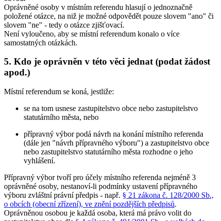
Oprávněné osoby v místním referendu hlasují o jednoznačně
položené otázce, na niž je možné odpovědět pouze slovem "ano" či
slovem "ne" - tedy o otázce zjišťovací.
Není vyloučeno, aby se místní referendum konalo o více
samostatných otázkách.
5. Kdo je oprávněn v této věci jednat (podat žádost
apod.)
Místní referendum se koná, jestliže:
se na tom usnese zastupitelstvo obce nebo zastupitelstvo
statutárního města, nebo
přípravný výbor podá návrh na konání místního referenda
(dále jen "návrh přípravného výboru") a zastupitelstvo obce
nebo zastupitelstvo statutárního města rozhodne o jeho
vyhlášení.
Přípravný výbor tvoří pro účely místního referenda nejméně 3
oprávněné osoby, nestanoví-li podmínky ustavení přípravného
výboru zvláštní právní předpis - např.
§ 21 zákona č. 128/2000 Sb.,
o obcích (obecní zřízení), ve znění pozdějších předpisů
.
Oprávněnou osobou je každá osoba, která má právo volit do