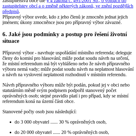
zastupitelstva obce dle
§ 4 zákona č. 491/2001 Sb., o volbách do
zastupitelstev obcí a o změně některých zákonů, ve znění pozdějších
předpisů
.
Přípravný výbor uvede, kdo z jeho členů je zmocněn jednat jejich
jménem; úkony zmocněnce jsou pro přípravný výbor závazné.
6. Jaké jsou podmínky a postup pro řešení životní
situace
Přípravný výbor - navrhuje uspořádání místního referenda; deleguje
členy do komisí pro hlasování; může podat soudu návrh na určení,
že místní referendum má být vyhlášeno nebo že návrh přípravného
výboru nemá vady; může podat soudu návrh na neplatnost hlasování
a návrh na vyslovení neplatnosti rozhodnutí v místním referendu.
Návrh přípravného výboru může být podán, pokud jej v obci nebo
statutárním městě svým podpisem podpořil stanovený počet
oprávněných osob; stejné pravidlo platí i pro případ, kdy se místní
referendum koná na území části obce.
Stanovené počty osob jsou následující:
do 3 000 obyvatel ...... 30 % oprávněných osob,
do 20 000 obyvatel ...... 20 % oprávněných osob,