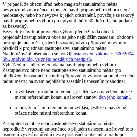
V případě, že obecní úřad nebo magistrát statutárního města
nevyrozumí zmocněnce o tom, že návrh přípravného výboru nemá
nedostatky, nebo ho nevyzve k jejich odstranění, považuje se takový
návrh přípravného výboru po uplynutí lhůty 30 dnů od jeho podání
za bezvadný.
Bezvadný návrh přípravného výboru předloží rada obce k
projednání zastupitelstvu obce na jeho nejbližším zasedání; obdobně
postupuje rada města, která bezvadný návrh přípravného výboru
předloží k projednání zastupitelstvu statutárního města.
Na doručování písemností se použijí
ustanovení zákona č. 500/2004
Sb., správní řád, ve znění pozdějších předpisů
.
Vyhlášení místního referenda na návrh přípravného výboru
Zastupitelstvo obce nebo zastupitelstvo statutárního města (po
předložení bezvadného návrhu přípravného výboru radou obce nebo
radou města) na svém nejbližším zasedání usnesením rozhodne:
o vyhlášení místního referenda, jestliže lze o navržené otázce
místní referendum konat, a zároveň stanoví
den jeho konání
,
o tom, že místní referendum nevyhlásí, jestliže o navržené
otázce nelze místní referendum konat.
Zastupitelstvo obce nebo zastupitelstvo statutárního města
neprodleně vyrozumí zmocněnce o přijatém usnesení a zároveň toto
usnesení vyvěsí na úřední desce příslušného obecního úřadu po