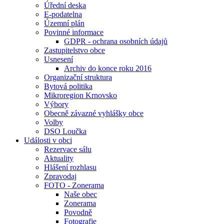
Úřední deska
E-podatelna
Územní plán
Povinné informace
GDPR - ochrana osobních údajů
Zastupitelstvo obce
Usnesení
Archiv do konce roku 2016
Organizační struktura
Bytová politika
Mikroregion Krnovsko
Výbory
Obecně závazné vyhlášky obce
Volby
DSO Loučka
Události v obci
Rezervace sálu
Aktuality
Hlášení rozhlasu
Zpravodaj
FOTO - Zonerama
Naše obec
Zonerama
Povodně
Fotografie