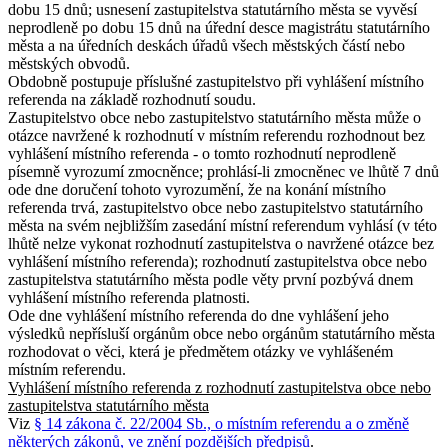
dobu 15 dnů; usnesení zastupitelstva statutárního města se vyvěsí
neprodleně po dobu 15 dnů na úřední desce magistrátu statutárního
města a na úředních deskách úřadů všech městských částí nebo
městských obvodů.
Obdobně postupuje příslušné zastupitelstvo při vyhlášení místního
referenda na základě rozhodnutí soudu.
Zastupitelstvo obce nebo zastupitelstvo statutárního města může o
otázce navržené k rozhodnutí v místním referendu rozhodnout bez
vyhlášení místního referenda - o tomto rozhodnutí neprodleně
písemně vyrozumí zmocněnce; prohlásí-li zmocněnec ve lhůtě 7 dnů
ode dne doručení tohoto vyrozumění, že na konání místního
referenda trvá, zastupitelstvo obce nebo zastupitelstvo statutárního
města na svém nejbližším zasedání místní referendum vyhlásí (v této
lhůtě nelze vykonat rozhodnutí zastupitelstva o navržené otázce bez
vyhlášení místního referenda); rozhodnutí zastupitelstva obce nebo
zastupitelstva statutárního města podle věty první pozbývá dnem
vyhlášení místního referenda platnosti.
Ode dne vyhlášení místního referenda do dne vyhlášení jeho
výsledků nepřísluší orgánům obce nebo orgánům statutárního města
rozhodovat o věci, která je předmětem otázky ve vyhlášeném
místním referendu.
Vyhlášení místního referenda z rozhodnutí zastupitelstva obce nebo
zastupitelstva statutárního města
Viz
§ 14 zákona č. 22/2004 Sb., o místním referendu a o změně
některých zákonů, ve znění pozdějších předpisů
.