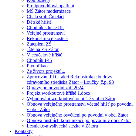
Kompostéry
Protipovodňová opatření
MŠ Zátor modernizace
Chata srub Čmeláci
Dětské hřiště
Chodník silnice III.
Veřejné prostranství
Rekonstrukce kostela
Zateplení ZŠ
Jídelna ZŠ Zátor
Víceúčelové hřiště
Chodník I⁄45
Plynofikace
Ze života projektů...
Zpracování PD k akci Rekonstrukce budovy
zdravotního střediska Zátor – Loučky, č.p. 98
Opravy po povodni září 2024
Projekt workoutové hřiště 1.docx
Vybudování workoutového hřiště v obci Zátor
Obnova veřejného prostranství včetně hřišť po povodni
v obci Zátor
Obnova veřejného osvětlení po povodni v obci Zátor
Obnova místních komunikací po povodni v obci Zátor
Lesnicko-myslivecká stezka v Zátoru
Kontakty