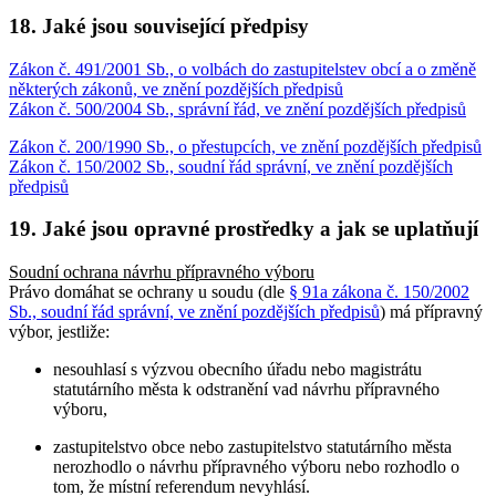
18. Jaké jsou související předpisy
Zákon č. 491/2001 Sb., o volbách do zastupitelstev obcí a o změně
některých zákonů, ve znění pozdějších předpisů
Zákon č. 500/2004 Sb., správní řád, ve znění pozdějších předpisů
Zákon č. 200/1990 Sb., o přestupcích, ve znění pozdějších předpisů
Zákon č. 150/2002 Sb., soudní řád správní, ve znění pozdějších
předpisů
19. Jaké jsou opravné prostředky a jak se uplatňují
Soudní ochrana návrhu přípravného výboru
Právo domáhat se ochrany u soudu (dle
§ 91a zákona č. 150/2002
Sb., soudní řád správní, ve znění pozdějších předpisů
) má přípravný
výbor, jestliže:
nesouhlasí s výzvou obecního úřadu nebo magistrátu
statutárního města k odstranění vad návrhu přípravného
výboru,
zastupitelstvo obce nebo zastupitelstvo statutárního města
nerozhodlo o návrhu přípravného výboru nebo rozhodlo o
tom, že místní referendum nevyhlásí.