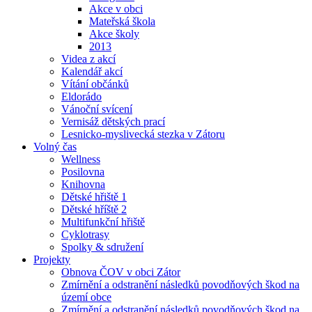
Akce v obci
Mateřská škola
Akce školy
2013
Videa z akcí
Kalendář akcí
Vítání občánků
Eldorádo
Vánoční svícení
Vernisáž dětských prací
Lesnicko-myslivecká stezka v Zátoru
Volný čas
Wellness
Posilovna
Knihovna
Dětské hřiště 1
Dětské hříště 2
Multifunkční hřiště
Cyklotrasy
Spolky & sdružení
Projekty
Obnova ČOV v obci Zátor
Zmírnění a odstranění následků povodňových škod na
území obce
Zmírnění a odstranění následků povodňových škod na