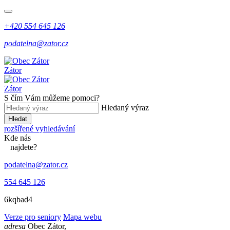
+420 554 645 126
podatelna@zator.cz
Zátor
Zátor
S čím Vám můžeme pomoci?
Hledaný výraz
Hledat
rozšířené vyhledávání
Kde
nás
najdete?
podatelna@zator.cz
554 645 126
6kqbad4
Verze pro seniory
Mapa webu
adresa
Obec Zátor,