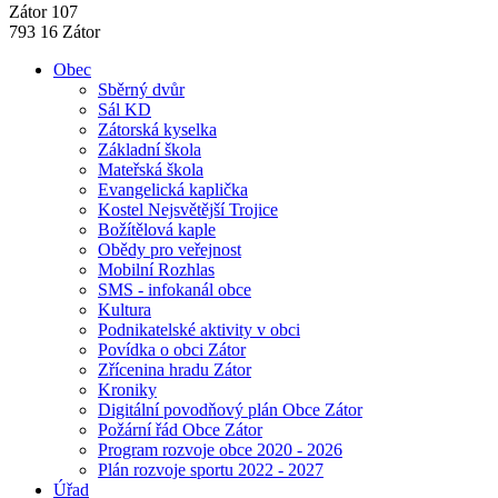
Zátor 107
793 16 Zátor
Obec
Sběrný dvůr
Sál KD
Zátorská kyselka
Základní škola
Mateřská škola
Evangelická kaplička
Kostel Nejsvětější Trojice
Božítělová kaple
Obědy pro veřejnost
Mobilní Rozhlas
SMS - infokanál obce
Kultura
Podnikatelské aktivity v obci
Povídka o obci Zátor
Zřícenina hradu Zátor
Kroniky
Digitální povodňový plán Obce Zátor
Požární řád Obce Zátor
Program rozvoje obce 2020 - 2026
Plán rozvoje sportu 2022 - 2027
Úřad