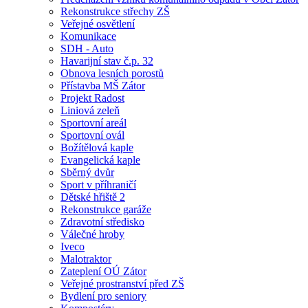
Rekonstrukce střechy ZŠ
Veřejné osvětlení
Komunikace
SDH - Auto
Havarijní stav č.p. 32
Obnova lesních porostů
Přístavba MŠ Zátor
Projekt Radost
Liniová zeleň
Sportovní areál
Sportovní ovál
Božítělová kaple
Evangelická kaple
Sběrný dvůr
Sport v příhraničí
Dětské hřiště 2
Rekonstrukce garáže
Zdravotní středisko
Válečné hroby
Iveco
Malotraktor
Zateplení OÚ Zátor
Veřejné prostranství před ZŠ
Bydlení pro seniory