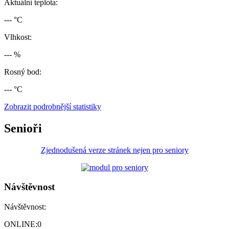
Aktuální teplota:
--- °C
Vlhkost:
--- %
Rosný bod:
--- °C
Zobrazit podrobnější statistiky
Senioři
Zjednodušená verze stránek nejen pro seniory
Návštěvnost
Návštěvnost:
ONLINE:
0