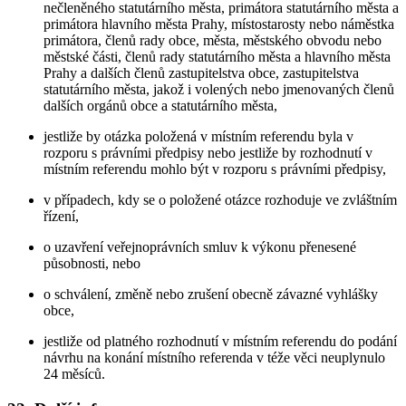
nečleněného statutárního města, primátora statutárního města a
primátora hlavního města Prahy, místostarosty nebo náměstka
primátora, členů rady obce, města, městského obvodu nebo
městské části, členů rady statutárního města a hlavního města
Prahy a dalších členů zastupitelstva obce, zastupitelstva
statutárního města, jakož i volených nebo jmenovaných členů
dalších orgánů obce a statutárního města,
jestliže by otázka položená v místním referendu byla v
rozporu s právními předpisy nebo jestliže by rozhodnutí v
místním referendu mohlo být v rozporu s právními předpisy,
v případech, kdy se o položené otázce rozhoduje ve zvláštním
řízení,
o uzavření veřejnoprávních smluv k výkonu přenesené
působnosti, nebo
o schválení, změně nebo zrušení obecně závazné vyhlášky
obce,
jestliže od platného rozhodnutí v místním referendu do podání
návrhu na konání místního referenda v téže věci neuplynulo
24 měsíců.