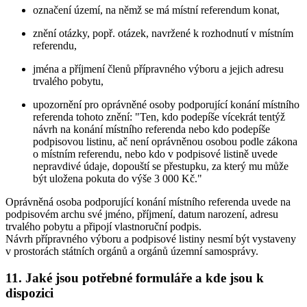
označení území, na němž se má místní referendum konat,
znění otázky, popř. otázek, navržené k rozhodnutí v místním
referendu,
jména a příjmení členů přípravného výboru a jejich adresu
trvalého pobytu,
upozornění pro oprávněné osoby podporující konání místního
referenda tohoto znění: "Ten, kdo podepíše vícekrát tentýž
návrh na konání místního referenda nebo kdo podepíše
podpisovou listinu, ač není oprávněnou osobou podle zákona
o místním referendu, nebo kdo v podpisové listině uvede
nepravdivé údaje, dopouští se přestupku, za který mu může
být uložena pokuta do výše 3 000 Kč."
Oprávněná osoba podporující konání místního referenda uvede na
podpisovém archu své jméno, příjmení, datum narození, adresu
trvalého pobytu a připojí vlastnoruční podpis.
Návrh přípravného výboru a podpisové listiny nesmí být vystaveny
v prostorách státních orgánů a orgánů územní samosprávy.
11. Jaké jsou potřebné formuláře a kde jsou k
dispozici