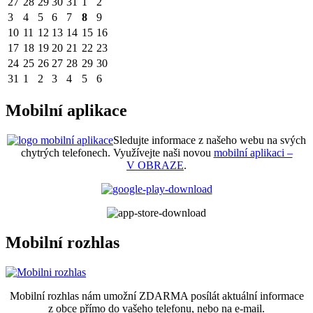
27
28
29
30
31
1
2
3
4
5
6
7
8
9
10
11
12
13
14
15
16
17
18
19
20
21
22
23
24
25
26
27
28
29
30
31
1
2
3
4
5
6
Mobilní aplikace
Sledujte informace z našeho webu na svých
chytrých telefonech. Využívejte naši novou
mobilní aplikaci –
V OBRAZE
.
Mobilní rozhlas
Mobilní rozhlas nám umožní ZDARMA posílát aktuální informace
z obce přímo do vašeho telefonu, nebo na e-mail.