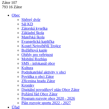
Zátor 107
793 16 Zátor
Obec
Sběrný dvůr
Sál KD
Zátorská kyselka
Základní škola
Mateřská škola
Evangelická kaplička
Kostel Nejsvětější Trojice
Božítělová kaple
Obědy pro veřejnost
Mobilní Rozhlas
SMS - infokanál obce
Kultura
Podnikatelské aktivity v obci
Povídka o obci Zátor
Zřícenina hradu Zátor
Kroniky
Digitální povodňový plán Obce Zátor
Požární řád Obce Zátor
Program rozvoje obce 2020 - 2026
Plán rozvoje sportu 2022 - 2027
Úřad