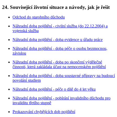
24. Související životní situace a návody, jak je řešit
Odchod do starobního důchodu
Náhradní doba pojištění - civilní služba (do 22.12.2004) a
vojenská služba
Náhradní doba pojištění - doba evidence u úřadu práce
Náhradní doba pojištění - doba péče o osobu bezmocnou,
závislou
Náhradní doba pojištění - doba po skončení výdělečné
činnosti, která zakládala účast na nemocenském pojištění
Náhradní doba pojištění - doba soustavné přípravy na budoucí
povolání studiem
Náhradní doba pojištění - péče o dítě do 4 let věku
Náhradní doba pojištění - pobírání invalidního důchodu pro
invaliditu třetího stupně
Prokazování chybějících dob pojištění