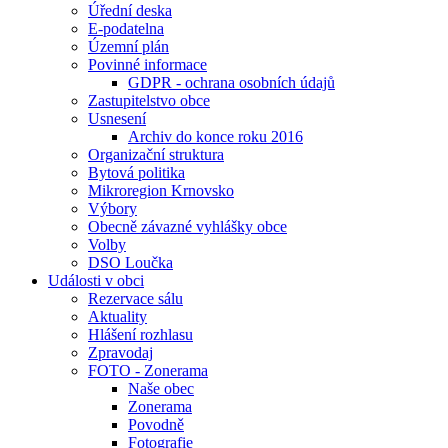
Úřední deska
E-podatelna
Územní plán
Povinné informace
GDPR - ochrana osobních údajů
Zastupitelstvo obce
Usnesení
Archiv do konce roku 2016
Organizační struktura
Bytová politika
Mikroregion Krnovsko
Výbory
Obecně závazné vyhlášky obce
Volby
DSO Loučka
Události v obci
Rezervace sálu
Aktuality
Hlášení rozhlasu
Zpravodaj
FOTO - Zonerama
Naše obec
Zonerama
Povodně
Fotografie