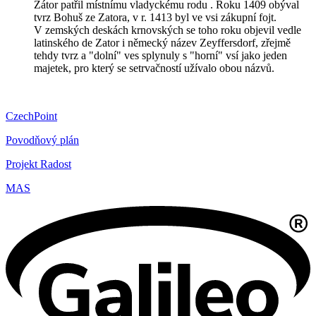
Zátor patřil místnímu vladyckému rodu . Roku 1409 obýval
tvrz Bohuš ze Zatora, v r. 1413 byl ve vsi zákupní fojt.
V zemských deskách krnovských se toho roku objevil vedle
latinského de Zator i německý název Zeyffersdorf, zřejmě
tehdy tvrz a "dolní" ves splynuly s "horní" vsí jako jeden
majetek, pro který se setrvačností užívalo obou názvů.
CzechPoint
Povodňový plán
Projekt Radost
MAS