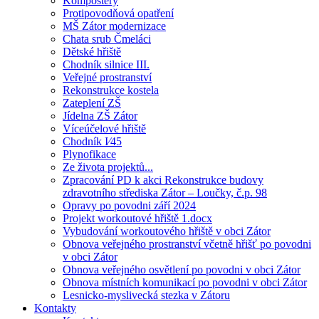
Kompostéry
Protipovodňová opatření
MŠ Zátor modernizace
Chata srub Čmeláci
Dětské hřiště
Chodník silnice III.
Veřejné prostranství
Rekonstrukce kostela
Zateplení ZŠ
Jídelna ZŠ Zátor
Víceúčelové hřiště
Chodník I⁄45
Plynofikace
Ze života projektů...
Zpracování PD k akci Rekonstrukce budovy
zdravotního střediska Zátor – Loučky, č.p. 98
Opravy po povodni září 2024
Projekt workoutové hřiště 1.docx
Vybudování workoutového hřiště v obci Zátor
Obnova veřejného prostranství včetně hřišť po povodni
v obci Zátor
Obnova veřejného osvětlení po povodni v obci Zátor
Obnova místních komunikací po povodni v obci Zátor
Lesnicko-myslivecká stezka v Zátoru
Kontakty