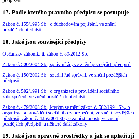
podpisem.
17. Podle kterého právního předpisu se postupuje
Zákon č. 155/1995 Sb., o důchodovém pojištění, ve znění
pozdějších předpisů
18. Jaké jsou související předpisy
Občanský zákoník, tj. zákon č. 89/2012 Sb.
Zákon č. 500/2004 Sb., správní řád, ve znění pozdějších předpisů
Zákon č. 150/2002 Sb., soudní řád správní, ve znění pozdějších
předpisů
Zákon č. 582/1991 Sb., o organizaci a provádění sociálního
zabezpečení, ve znění pozdějších předpisů
Zákon č. 479/2008 Sb., kterým se mění zákon č. 582/1991 Sb., o
organizaci a provádění sociálního zabezpečení, ve znění pozdějších
předpisů, zákon č. 435/2004 Sb., o zaměstnanosti, ve znění
pozdějších předpisů, a některé další zákony
19. Jaké jsou opravné prostředky a jak se uplatňují