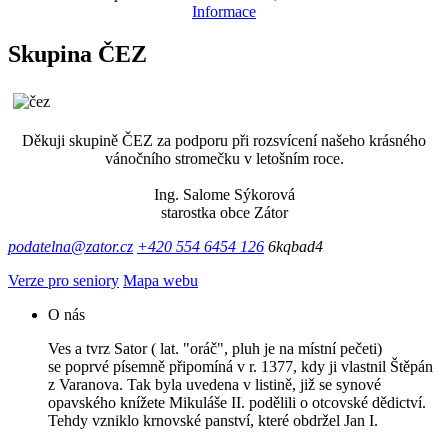
Informace
Skupina ČEZ
Děkuji skupině ČEZ za podporu při rozsvícení našeho krásného
vánočního stromečku v letošním roce.
Ing. Salome Sýkorová
starostka obce Zátor
podatelna@zator.cz
+420 554 6454 126
6kqbad4
Verze pro seniory
Mapa webu
O nás
Ves a tvrz Sator ( lat. "oráč", pluh je na místní pečeti)
se poprvé písemně připomíná v r. 1377, kdy ji vlastnil Štěpán
z Varanova. Tak byla uvedena v listině, již se synové
opavského knížete Mikuláše II. podělili o otcovské dědictví.
Tehdy vzniklo krnovské panství, které obdržel Jan I.