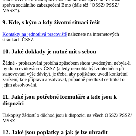
správa sociálního zabezpečení Brno (dále též "OSSZ/ PSSZ/
MSSZ").
9. Kde, s kým a kdy životní situaci řešit
Kontakty na jednotlivá pracoviště
naleznete na internetových
stránkách ČSSZ.
10. Jaké doklady je nutné mít s sebou
Žádné - prokazování probíhá způsobem shora uvedeným; nebyla-li
by doba evidována v ČSSZ (a tedy nemohla být zohledněna při
stanovování výše dávky), je třeba, aby pojištěnec uvedl konkrétní
zařízení, kde přípravu absolvoval, případně předložil certifikát o
jejím absolvování.
11. Jaké jsou potřebné formuláře a kde jsou k
dispozici
Tiskopisy žádostí o důchod jsou k dispozici na všech OSSZ/ PSSZ/
MSSZ.
12. Jaké jsou poplatky a jak je lze uhradit