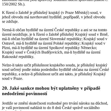
150/2002 Sb.).
K řízení o žalobě je příslušný krajský (v Praze Městský) soud, v
jehož obvodu má navrhovatel bydliště, popřípadě, v jehož obvodu
se zdržuje.
Nemá-li občan bydliště na území České republiky a ani se na tomto
území nezdržuje, je k řízení o žalobě příslušný Krajský soud v Brně,
má-li občan bydliště na území Slovenské republiky; Krajský soud v
Ostravě, má-li bydliště na území Polské republiky; Krajský soud v
Plzni, má-li bydliště na území Spolkové republiky Německo;
Krajský soud v Českých Budějovicích, má-li bydliště na území
Rakouské republiky.
Nelze-li takto určit příslušnost krajského soudu, je příslušný krajský
soud určený podle místa posledního bydliště občana na území České
republiky, a nelze-li příslušnost určit ani takto, je příslušný Krajský
soud v Praze.
20. Jaké sankce mohou být uplatněny v případě
nedodržení povinností
Jestliže se změní skutečnosti rozhodné pro trvání nároku na důchod,
je vaší povinností nahlásit to do 8 dnů České správě sociálního