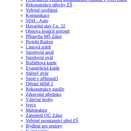
Rekonstrukce střechy ZŠ
Veřejné osvětlení
Komunikace
SDH - Auto
Havarijní stav č.p. 32
Obnova lesních porostů
Přístavba MŠ Zátor
Projekt Radost
Liniová zeleň
Sportovní areál
Sportovní ovál
Božítělová kaple
Evangelická kaple
Sběrný dvůr
Sport v příhraničí
Dětské hřiště 2
Rekonstrukce garáže
Zdravotní středisko
Válečné hroby
Iveco
Malotraktor
Zateplení OÚ Zátor
Veřejné prostranství před ZŠ
Bydlení pro seniory