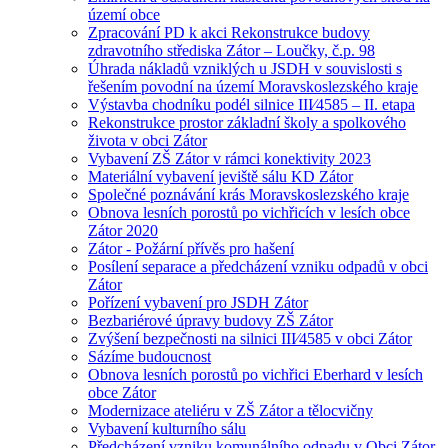
území obce
Zpracování PD k akci Rekonstrukce budovy
zdravotního střediska Zátor – Loučky, č.p. 98
Úhrada nákladů vzniklých u JSDH v souvislosti s
řešením povodní na území Moravskoslezského kraje
Výstavba chodníku podél silnice III⁄4585 – II. etapa
Rekonstrukce prostor základní školy a spolkového
života v obci Zátor
Vybavení ZŠ Zátor v rámci konektivity 2023
Materiální vybavení jeviště sálu KD Zátor
Společné poznávání krás Moravskoslezského kraje
Obnova lesních porostů po vichřicích v lesích obce
Zátor 2020
Zátor - Požární přívěs pro hašení
Posílení separace a předcházení vzniku odpadů v obci
Zátor
Pořízení vybavení pro JSDH Zátor
Bezbariérové úpravy budovy ZŠ Zátor
Zvýšení bezpečnosti na silnici III⁄4585 v obci Zátor
Sázíme budoucnost
Obnova lesních porostů po vichřici Eberhard v lesích
obce Zátor
Modernizace ateliéru v ZŠ Zátor a tělocvičny
Vybavení kulturního sálu
Předcházení vzniku komunálního odpadu v Obci Zátor