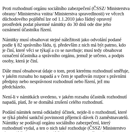
Proti rozhodnutí orgánu sociálního zabezpečení (ČSSZ/ Ministerstva
obrany/ Ministerstva vnitra/ Ministerstva spravedlnosti) ve věcech
důchodového pojištění lze od 1.1.2010 jako řádný opravný
prostředek podat písemné námitky do 30 dnů ode dne jeho
oznámení účastníku řízení.
Námitky musí obsahovat stejné náležitosti jako odvolání podané
podle § 82 správního řádu, tj. především z nich má být patrno, kdo
je činí, které věci se týkají a co se navrhuje; musí tedy obsahovat
označení účastníka a správního orgánu, jemuž je určeno, a podpis
osoby, která je činí.
Dále musí obsahovat údaje o tom, proti kterému rozhodnutí směřuje,
v jakém rozsahu ho napadá a v čem je spatřován rozpor s právními
předpisy nebo nesprávnost rozhodnutí nebo řízení, jež mu
předcházelo.
Není-li v námitkách uvedeno, v jakém rozsahu účastník rozhodnutí
napadá, platí, že se domáhá zrušení celého rozhodnutí.
Podání námitek nemá odkladný účinek, nejde-li o rozhodnutí, které
se týká plnění sankční povinnosti příjemců dávek či zaměstnavatelů.
Námitky se podávají orgánu sociálního zabezpečení, který
rozhodnutí vydal, a ten o nich také rozhoduje (ČSSZ/ Ministerstvo