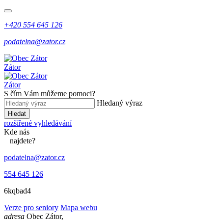
+420 554 645 126
podatelna@zator.cz
Zátor
Zátor
S čím Vám můžeme pomoci?
Hledaný výraz
Hledat
rozšířené vyhledávání
Kde
nás
najdete?
podatelna@zator.cz
554 645 126
6kqbad4
Verze pro seniory
Mapa webu
adresa
Obec Zátor,