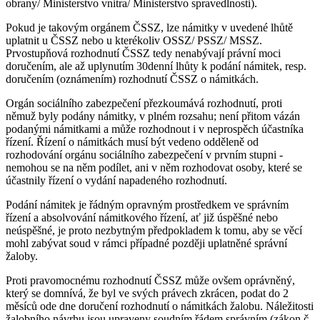
obrany/ Ministerstvo vnitra/ Ministerstvo spravedlnosti).
Pokud je takovým orgánem ČSSZ, lze námitky v uvedené lhůtě
uplatnit u ČSSZ nebo u kterékoliv OSSZ/ PSSZ/ MSSZ.
Prvostupňová rozhodnutí ČSSZ tedy nenabývají právní moci
doručením, ale až uplynutím 30denní lhůty k podání námitek, resp.
doručením (oznámením) rozhodnutí ČSSZ o námitkách.
Orgán sociálního zabezpečení přezkoumává rozhodnutí, proti
němuž byly podány námitky, v plném rozsahu; není přitom vázán
podanými námitkami a může rozhodnout i v neprospěch účastníka
řízení. Řízení o námitkách musí být vedeno odděleně od
rozhodování orgánu sociálního zabezpečení v prvním stupni -
nemohou se na něm podílet, ani v něm rozhodovat osoby, které se
účastnily řízení o vydání napadeného rozhodnutí.
Podání námitek je řádným opravným prostředkem ve správním
řízení a absolvování námitkového řízení, ať již úspěšné nebo
neúspěšné, je proto nezbytným předpokladem k tomu, aby se věcí
mohl zabývat soud v rámci případné později uplatněné správní
žaloby.
Proti pravomocnému rozhodnutí ČSSZ může ovšem oprávněný,
který se domnívá, že byl ve svých právech zkrácen, podat do 2
měsíců ode dne doručení rozhodnutí o námitkách žalobu. Náležitosti
žalobního návrhu jsou upraveny soudním řádem správním (zákon č.