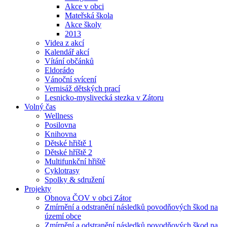
Akce v obci
Mateřská škola
Akce školy
2013
Videa z akcí
Kalendář akcí
Vítání občánků
Eldorádo
Vánoční svícení
Vernisáž dětských prací
Lesnicko-myslivecká stezka v Zátoru
Volný čas
Wellness
Posilovna
Knihovna
Dětské hřiště 1
Dětské hříště 2
Multifunkční hřiště
Cyklotrasy
Spolky & sdružení
Projekty
Obnova ČOV v obci Zátor
Zmírnění a odstranění následků povodňových škod na
území obce
Zmírnění a odstranění následků povodňových škod na