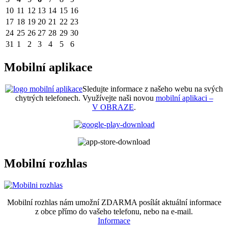
10
11
12
13
14
15
16
17
18
19
20
21
22
23
24
25
26
27
28
29
30
31
1
2
3
4
5
6
Mobilní aplikace
Sledujte informace z našeho webu na svých
chytrých telefonech. Využívejte naši novou
mobilní aplikaci –
V OBRAZE
.
Mobilní rozhlas
Mobilní rozhlas nám umožní ZDARMA posílát aktuální informace
z obce přímo do vašeho telefonu, nebo na e-mail.
Informace