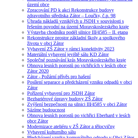
území obce
Zpracování PD k akci Rekonstrukce budovy
zdravotního střediska Zátor – Loučky, č.p. 98
Úhrada nákladů vzniklých u JSDH v souvislosti s
řešením povodní na území Moravskoslezského kraje
Výstavba chodníku podél silnice III⁄4585 – II. etapa
Rekonstrukce prostor základní školy a spolkového
života v obci Zátor
Vybavení ZŠ Zátor v rámci konektivity 2023
Materiální vybavení jeviště sálu KD Zátor
Společné poznávání krás Moravskoslezského kraje
Obnova lesních porostů po vichřicích v lesích obce
Zátor 2020
Zátor - Požární přívěs pro hašení
Posílení separace a předcházení vzniku odpadů v obci
Zátor
Pořízení vybavení pro JSDH Zátor
Bezbariérové úpravy budovy ZŠ Zátor
Zvýšení bezpečnosti na silnici III⁄4585 v obci Zátor
Sázíme budoucnost
Obnova lesních porostů po vichřici Eberhard v lesích
obce Zátor
Modernizace ateliéru v ZŠ Zátor a tělocvičny
Vybavení kulturního sálu
Předcházení vzniku komunálního odpadu v Obci Zátor