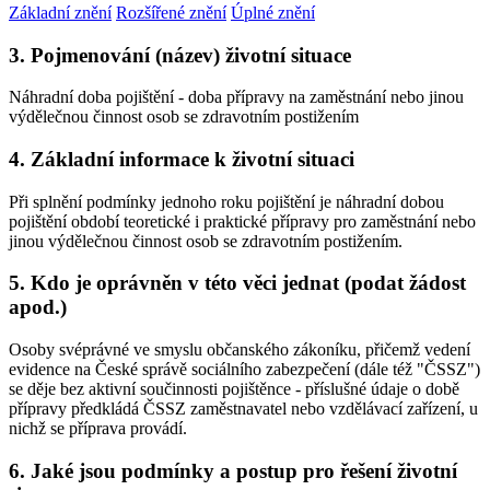
Základní znění
Rozšířené znění
Úplné znění
3. Pojmenování (název) životní situace
Náhradní doba pojištění - doba přípravy na zaměstnání nebo jinou
výdělečnou činnost osob se zdravotním postižením
4. Základní informace k životní situaci
Při splnění podmínky jednoho roku pojištění je náhradní dobou
pojištění období teoretické i praktické přípravy pro zaměstnání nebo
jinou výdělečnou činnost osob se zdravotním postižením.
5. Kdo je oprávněn v této věci jednat (podat žádost
apod.)
Osoby svéprávné ve smyslu občanského zákoníku, přičemž vedení
evidence na České správě sociálního zabezpečení (dále též "ČSSZ")
se děje bez aktivní součinnosti pojištěnce - příslušné údaje o době
přípravy předkládá ČSSZ zaměstnavatel nebo vzdělávací zařízení, u
nichž se příprava provádí.
6. Jaké jsou podmínky a postup pro řešení životní