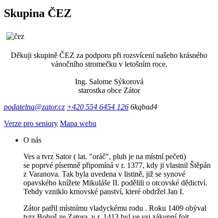
Skupina ČEZ
Děkuji skupině ČEZ za podporu při rozsvícení našeho krásného
vánočního stromečku v letošním roce.
Ing. Salome Sýkorová
starostka obce Zátor
podatelna@zator.cz
+420 554 6454 126
6kqbad4
Verze pro seniory
Mapa webu
O nás
Ves a tvrz Sator ( lat. "oráč", pluh je na místní pečeti)
se poprvé písemně připomíná v r. 1377, kdy ji vlastnil Štěpán
z Varanova. Tak byla uvedena v listině, již se synové
opavského knížete Mikuláše II. podělili o otcovské dědictví.
Tehdy vzniklo krnovské panství, které obdržel Jan I.
Zátor patřil místnímu vladyckému rodu . Roku 1409 obýval
tvrz Bohuš ze Zatora, v r. 1413 byl ve vsi zákupní fojt.