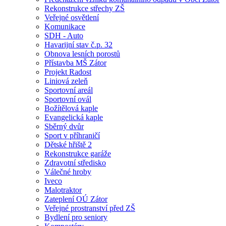
Rekonstrukce střechy ZŠ
Veřejné osvětlení
Komunikace
SDH - Auto
Havarijní stav č.p. 32
Obnova lesních porostů
Přístavba MŠ Zátor
Projekt Radost
Liniová zeleň
Sportovní areál
Sportovní ovál
Božítělová kaple
Evangelická kaple
Sběrný dvůr
Sport v příhraničí
Dětské hřiště 2
Rekonstrukce garáže
Zdravotní středisko
Válečné hroby
Iveco
Malotraktor
Zateplení OÚ Zátor
Veřejné prostranství před ZŠ
Bydlení pro seniory