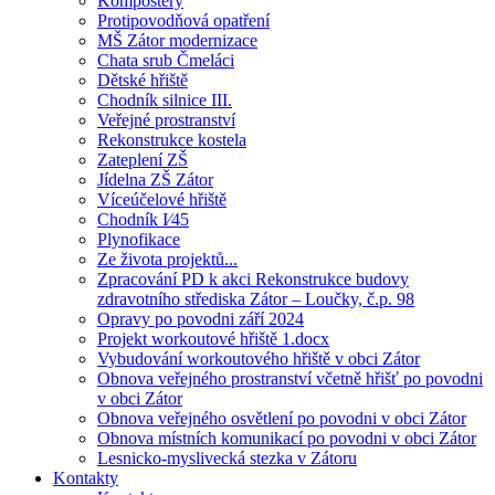
Kompostéry
Protipovodňová opatření
MŠ Zátor modernizace
Chata srub Čmeláci
Dětské hřiště
Chodník silnice III.
Veřejné prostranství
Rekonstrukce kostela
Zateplení ZŠ
Jídelna ZŠ Zátor
Víceúčelové hřiště
Chodník I⁄45
Plynofikace
Ze života projektů...
Zpracování PD k akci Rekonstrukce budovy
zdravotního střediska Zátor – Loučky, č.p. 98
Opravy po povodni září 2024
Projekt workoutové hřiště 1.docx
Vybudování workoutového hřiště v obci Zátor
Obnova veřejného prostranství včetně hřišť po povodni
v obci Zátor
Obnova veřejného osvětlení po povodni v obci Zátor
Obnova místních komunikací po povodni v obci Zátor
Lesnicko-myslivecká stezka v Zátoru
Kontakty