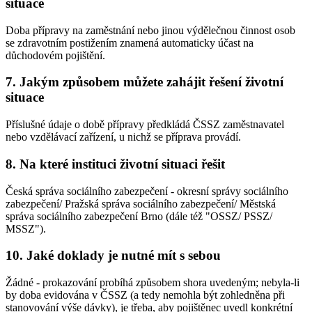
situace
Doba přípravy na zaměstnání nebo jinou výdělečnou činnost osob
se zdravotním postižením znamená automaticky účast na
důchodovém pojištění.
7. Jakým způsobem můžete zahájit řešení životní
situace
Příslušné údaje o době přípravy předkládá ČSSZ zaměstnavatel
nebo vzdělávací zařízení, u nichž se příprava provádí.
8. Na které instituci životní situaci řešit
Česká správa sociálního zabezpečení - okresní správy sociálního
zabezpečení/ Pražská správa sociálního zabezpečení/ Městská
správa sociálního zabezpečení Brno (dále též "OSSZ/ PSSZ/
MSSZ").
10. Jaké doklady je nutné mít s sebou
Žádné - prokazování probíhá způsobem shora uvedeným; nebyla-li
by doba evidována v ČSSZ (a tedy nemohla být zohledněna při
stanovování výše dávky), je třeba, aby pojištěnec uvedl konkrétní