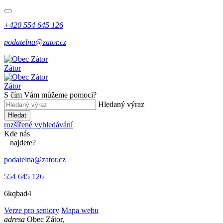
+420 554 645 126
podatelna@zator.cz
Zátor
Zátor
S čím Vám můžeme pomoci?
Hledaný výraz
Hledat
rozšířené vyhledávání
Kde
nás
najdete?
podatelna@zator.cz
554 645 126
6kqbad4
Verze pro seniory
Mapa webu
adresa
Obec Zátor,