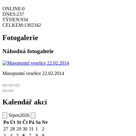
ONLINE:
0
DNES:
237
TÝDEN:
934
CELKEM:
1302342
Fotogalerie
Náhodná fotogalerie
Masopustní veselice 22.02.2014
Kalendář akcí
Srpen
2026
Po
Út
St
Čt
Pá
So
Ne
27
28
29
30
31
1
2
3
4
5
6
7
8
9