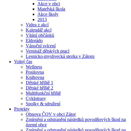
Akce v obci
Mateřská škola
Akce školy
2013
Videa z akcí
Kalendář akcí
Vítání občánků
Eldorádo
Vánoční svícení
Vernisáž dětských prací
Lesnicko-myslivecká stezka v Zátoru
Volný čas
Wellness
Posilovna
Knihovna
Dětské hřiště 1
Dětské hříště 2
Multifunkční hřiště
Cyklotrasy
Spolky & sdružení
Projekty
Obnova ČOV v obci Zátor
Zmírnění a odstranění následků povodňových škod na
území obce
Zmírnění a odstranění následků povodňových škod na