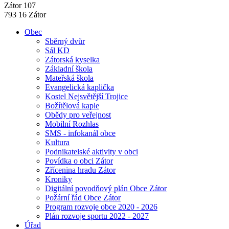
Zátor 107
793 16 Zátor
Obec
Sběrný dvůr
Sál KD
Zátorská kyselka
Základní škola
Mateřská škola
Evangelická kaplička
Kostel Nejsvětější Trojice
Božítělová kaple
Obědy pro veřejnost
Mobilní Rozhlas
SMS - infokanál obce
Kultura
Podnikatelské aktivity v obci
Povídka o obci Zátor
Zřícenina hradu Zátor
Kroniky
Digitální povodňový plán Obce Zátor
Požární řád Obce Zátor
Program rozvoje obce 2020 - 2026
Plán rozvoje sportu 2022 - 2027
Úřad