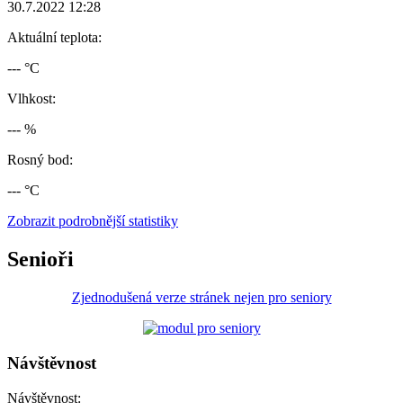
30.7.2022 12:28
Aktuální teplota:
--- °C
Vlhkost:
--- %
Rosný bod:
--- °C
Zobrazit podrobnější statistiky
Senioři
Zjednodušená verze stránek nejen pro seniory
Návštěvnost
Návštěvnost: