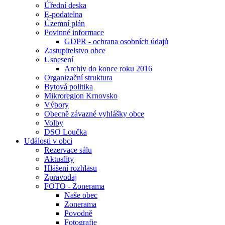
Úřední deska
E-podatelna
Územní plán
Povinné informace
GDPR - ochrana osobních údajů
Zastupitelstvo obce
Usnesení
Archiv do konce roku 2016
Organizační struktura
Bytová politika
Mikroregion Krnovsko
Výbory
Obecně závazné vyhlášky obce
Volby
DSO Loučka
Události v obci
Rezervace sálu
Aktuality
Hlášení rozhlasu
Zpravodaj
FOTO - Zonerama
Naše obec
Zonerama
Povodně
Fotografie