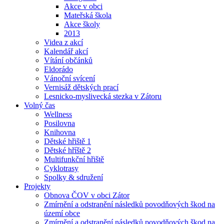
Akce v obci
Mateřská škola
Akce školy
2013
Videa z akcí
Kalendář akcí
Vítání občánků
Eldorádo
Vánoční svícení
Vernisáž dětských prací
Lesnicko-myslivecká stezka v Zátoru
Volný čas
Wellness
Posilovna
Knihovna
Dětské hřiště 1
Dětské hříště 2
Multifunkční hřiště
Cyklotrasy
Spolky & sdružení
Projekty
Obnova ČOV v obci Zátor
Zmírnění a odstranění následků povodňových škod na
území obce
Zmírnění a odstranění následků povodňových škod na