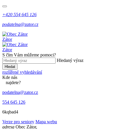
+420 554 645 126
podatelna@zator.cz
Zátor
Zátor
S čím Vám můžeme pomoci?
Hledaný výraz
Hledat
rozšířené vyhledávání
Kde
nás
najdete?
podatelna@zator.cz
554 645 126
6kqbad4
Verze pro seniory
Mapa webu
adresa
Obec Zátor,