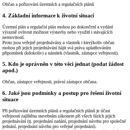
Občan a pořizování územních a regulačních plánů
4. Základní informace k životní situaci
Územní plán a regulační plán mohou po dokončení a vydání
výrazně ovlivnit možnost výstavby nebo využití i stávajících
nemovitostí.
Proto jsou veřejně projednávány a vlastník i kterýkoliv občan
mohou při jejich projednávání hájit svá práva uplatňováním
připomínek (kdokoliv) a námitek (vlastník, zástupce veřejnosti).
5. Kdo je oprávněn v této věci jednat (podat žádost
apod.)
Občan, zástupce veřejnosti, právní zástupce občana.
6. Jaké jsou podmínky a postup pro řešení životní
situace
Při pořizování územních plánů a regulačních plánů je účast
veřejnosti zajištěna stavebním zákonem při všech fázích jejich
projednávání (tj. projednání zadání, projednání návrhu pro společné
jednání, projednání návrhu pro veřejné projednání).