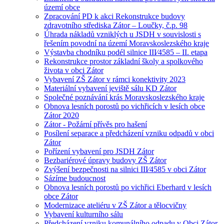
území obce
Zpracování PD k akci Rekonstrukce budovy
zdravotního střediska Zátor – Loučky, č.p. 98
Úhrada nákladů vzniklých u JSDH v souvislosti s
řešením povodní na území Moravskoslezského kraje
Výstavba chodníku podél silnice III⁄4585 – II. etapa
Rekonstrukce prostor základní školy a spolkového
života v obci Zátor
Vybavení ZŠ Zátor v rámci konektivity 2023
Materiální vybavení jeviště sálu KD Zátor
Společné poznávání krás Moravskoslezského kraje
Obnova lesních porostů po vichřicích v lesích obce
Zátor 2020
Zátor - Požární přívěs pro hašení
Posílení separace a předcházení vzniku odpadů v obci
Zátor
Pořízení vybavení pro JSDH Zátor
Bezbariérové úpravy budovy ZŠ Zátor
Zvýšení bezpečnosti na silnici III⁄4585 v obci Zátor
Sázíme budoucnost
Obnova lesních porostů po vichřici Eberhard v lesích
obce Zátor
Modernizace ateliéru v ZŠ Zátor a tělocvičny
Vybavení kulturního sálu
Předcházení vzniku komunálního odpadu v Obci Zátor