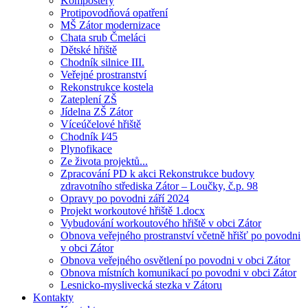
Kompostéry
Protipovodňová opatření
MŠ Zátor modernizace
Chata srub Čmeláci
Dětské hřiště
Chodník silnice III.
Veřejné prostranství
Rekonstrukce kostela
Zateplení ZŠ
Jídelna ZŠ Zátor
Víceúčelové hřiště
Chodník I⁄45
Plynofikace
Ze života projektů...
Zpracování PD k akci Rekonstrukce budovy
zdravotního střediska Zátor – Loučky, č.p. 98
Opravy po povodni září 2024
Projekt workoutové hřiště 1.docx
Vybudování workoutového hřiště v obci Zátor
Obnova veřejného prostranství včetně hřišť po povodni
v obci Zátor
Obnova veřejného osvětlení po povodni v obci Zátor
Obnova místních komunikací po povodni v obci Zátor
Lesnicko-myslivecká stezka v Zátoru
Kontakty