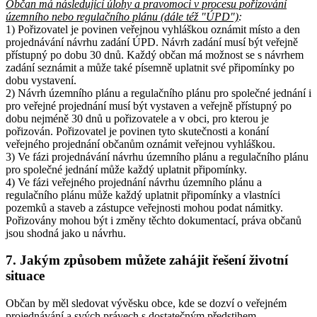
Občan má následující úlohy a pravomoci v procesu pořizování
územního nebo regulačního plánu (dále též "ÚPD")
:
1) Pořizovatel je povinen veřejnou vyhláškou oznámit místo a den
projednávání návrhu zadání ÚPD. Návrh zadání musí být veřejně
přístupný po dobu 30 dnů. Každý občan má možnost se s návrhem
zadání seznámit a může také písemně uplatnit své připomínky po
dobu vystavení.
2) Návrh územního plánu a regulačního plánu pro společné jednání i
pro veřejné projednání musí být vystaven a veřejně přístupný po
dobu nejméně 30 dnů u pořizovatele a v obci, pro kterou je
pořizován. Pořizovatel je povinen tyto skutečnosti a konání
veřejného projednání občanům oznámit veřejnou vyhláškou.
3) Ve fázi projednávání návrhu územního plánu a regulačního plánu
pro společné jednání může každý uplatnit připomínky.
4) Ve fázi veřejného projednání návrhu územního plánu a
regulačního plánu může každý uplatnit připomínky a vlastníci
pozemků a staveb a zástupce veřejnosti mohou podat námitky.
Pořizovány mohou být i změny těchto dokumentací, práva občanů
jsou shodná jako u návrhu.
7. Jakým způsobem můžete zahájit řešení životní
situace
Občan by měl sledovat vývěsku obce, kde se dozví o veřejném
projednávání a svých právech s dostatečným předstihem.