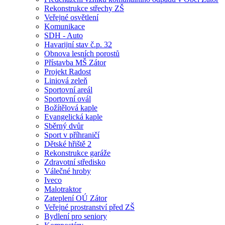
Rekonstrukce střechy ZŠ
Veřejné osvětlení
Komunikace
SDH - Auto
Havarijní stav č.p. 32
Obnova lesních porostů
Přístavba MŠ Zátor
Projekt Radost
Liniová zeleň
Sportovní areál
Sportovní ovál
Božítělová kaple
Evangelická kaple
Sběrný dvůr
Sport v příhraničí
Dětské hřiště 2
Rekonstrukce garáže
Zdravotní středisko
Válečné hroby
Iveco
Malotraktor
Zateplení OÚ Zátor
Veřejné prostranství před ZŠ
Bydlení pro seniory