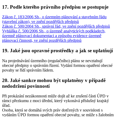
17. Podle kterého právního předpisu se postupuje
Zákon č. 183/2006 Sb., o územním plánování a stavebním řádu
(stavební zákon), ve znění pozdějších předpisů
Zákon č. 500/2004 Sb., správní řád, ve znění pozdějších předpisů
Vyhláška č. 500/2006 Sb., o územně analytických podkladech,
územně plánovací dokumentaci a způsobu evidence územně
plánovací činnosti, ve znění pozdějších předpisů
19. Jaké jsou opravné prostředky a jak se uplatňují
Na projednávání územního (regulačního) plánu se nevztahují
obecné předpisy o správním řízení. Vydání formou opatření obecné
povahy se řídí správním řádem.
20. Jaké sankce mohou být uplatněny v případě
nedodržení povinností
Při prokázání nezákonnosti může dojít až ke zrušení části ÚPD v
rámci přezkumu z moci úřední, který vykonává příslušný krajský
úřad.
Osoba, která se domáhá svých práv dotčených v souvislosti s
vydáním ÚPD formou opatření obecné povahy, se může s žalobním