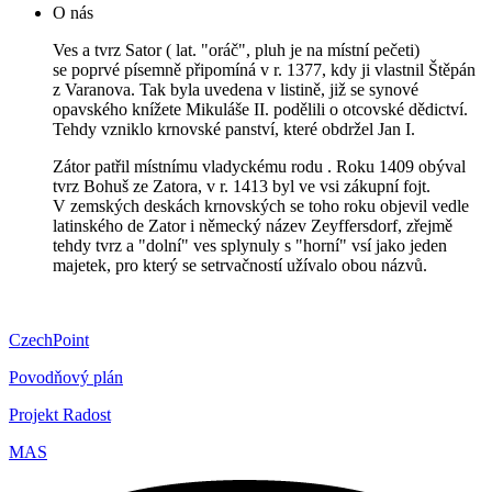
O nás
Ves a tvrz Sator ( lat. "oráč", pluh je na místní pečeti)
se poprvé písemně připomíná v r. 1377, kdy ji vlastnil Štěpán
z Varanova. Tak byla uvedena v listině, již se synové
opavského knížete Mikuláše II. podělili o otcovské dědictví.
Tehdy vzniklo krnovské panství, které obdržel Jan I.
Zátor patřil místnímu vladyckému rodu . Roku 1409 obýval
tvrz Bohuš ze Zatora, v r. 1413 byl ve vsi zákupní fojt.
V zemských deskách krnovských se toho roku objevil vedle
latinského de Zator i německý název Zeyffersdorf, zřejmě
tehdy tvrz a "dolní" ves splynuly s "horní" vsí jako jeden
majetek, pro který se setrvačností užívalo obou názvů.
CzechPoint
Povodňový plán
Projekt Radost
MAS