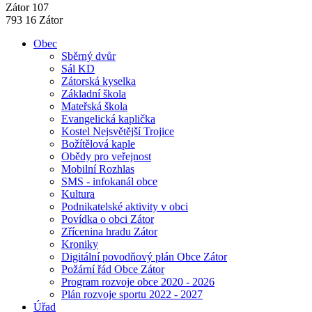
Zátor 107
793 16 Zátor
Obec
Sběrný dvůr
Sál KD
Zátorská kyselka
Základní škola
Mateřská škola
Evangelická kaplička
Kostel Nejsvětější Trojice
Božítělová kaple
Obědy pro veřejnost
Mobilní Rozhlas
SMS - infokanál obce
Kultura
Podnikatelské aktivity v obci
Povídka o obci Zátor
Zřícenina hradu Zátor
Kroniky
Digitální povodňový plán Obce Zátor
Požární řád Obce Zátor
Program rozvoje obce 2020 - 2026
Plán rozvoje sportu 2022 - 2027
Úřad