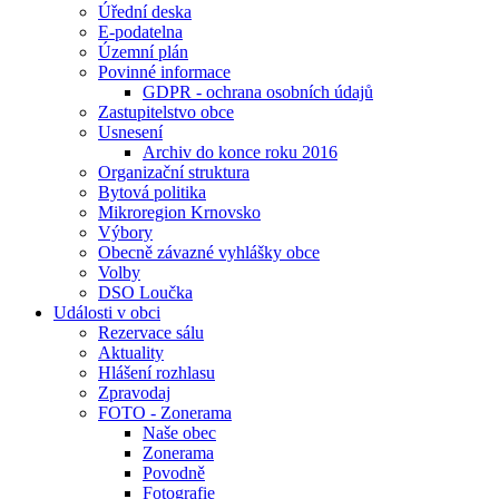
Úřední deska
E-podatelna
Územní plán
Povinné informace
GDPR - ochrana osobních údajů
Zastupitelstvo obce
Usnesení
Archiv do konce roku 2016
Organizační struktura
Bytová politika
Mikroregion Krnovsko
Výbory
Obecně závazné vyhlášky obce
Volby
DSO Loučka
Události v obci
Rezervace sálu
Aktuality
Hlášení rozhlasu
Zpravodaj
FOTO - Zonerama
Naše obec
Zonerama
Povodně
Fotografie