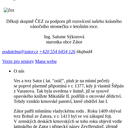
Děkuji skupině ČEZ za podporu při rozsvícení našeho krásného
vánočního stromečku v letošním roce.
Ing. Salome Sýkorová
starostka obce Zátor
podatelna@zator.cz
+420 554 6454 126
6kqbad4
Verze pro seniory
Mapa webu
O nás
Ves a tvrz Sator ( lat. "oráč", pluh je na místní pečeti)
se poprvé písemně připomíná v r. 1377, kdy ji vlastnil Štěpán
z Varanova. Tak byla uvedena v listině, již se synové
opavského knížete Mikuláše II. podělili o otcovské dědictví.
Tehdy vzniklo krnovské panství, které obdržel Jan I.
Zátor patřil místnímu vladyckému rodu . Roku 1409 obýval
tvrz Bohuš ze Zatora, v r. 1413 byl ve vsi zákupní fojt.
V zemských deskách krnovských se toho roku objevil vedle
latinského de Zator i německý název Zeyffersdorf, zřejmě