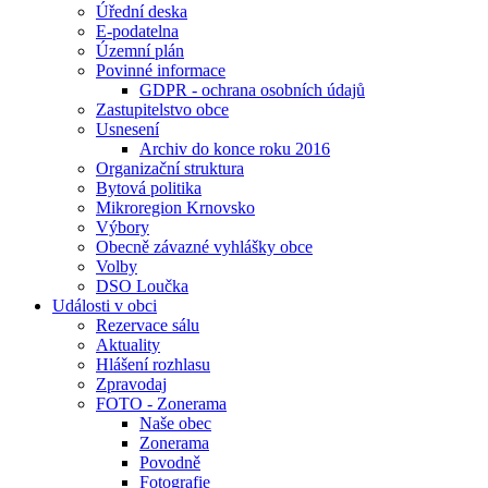
Úřední deska
E-podatelna
Územní plán
Povinné informace
GDPR - ochrana osobních údajů
Zastupitelstvo obce
Usnesení
Archiv do konce roku 2016
Organizační struktura
Bytová politika
Mikroregion Krnovsko
Výbory
Obecně závazné vyhlášky obce
Volby
DSO Loučka
Události v obci
Rezervace sálu
Aktuality
Hlášení rozhlasu
Zpravodaj
FOTO - Zonerama
Naše obec
Zonerama
Povodně
Fotografie