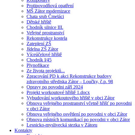
Kompostéry
Protipovodňová opatření
MŠ Zátor modernizace
Chata srub Čmeláci
Dětské hřiště
Chodník silnice III.
Veřejné prostranství
Rekonstrukce kostela
Zateplení ZŠ
Jídelna ZŠ Zátor
Víceúčelové hřiště
Chodník I⁄45
Plynofikace
Ze života projektů...
Zpracování PD k akci Rekonstrukce budovy
zdravotního střediska Zátor – Loučky, č.p. 98
Opravy po povodni září 2024
Projekt workoutové hřiště 1.docx
Vybudování workoutového hřiště v obci Zátor
Obnova veřejného prostranství včetně hřišť po povodni
v obci Zátor
Obnova veřejného osvětlení po povodni v obci Zátor
Obnova místních komunikací po povodni v obci Zátor
Lesnicko-myslivecká stezka v Zátoru
Kontakty