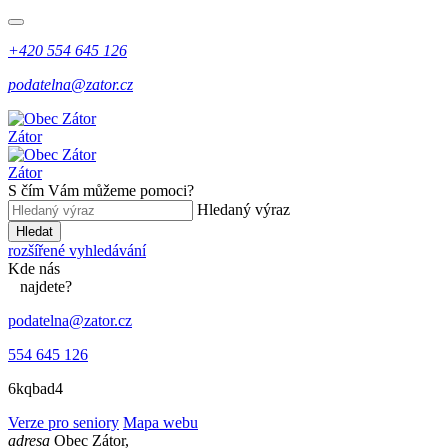
+420 554 645 126
podatelna@zator.cz
Zátor
Zátor
S čím Vám můžeme pomoci?
Hledaný výraz
Hledat
rozšířené vyhledávání
Kde
nás
najdete?
podatelna@zator.cz
554 645 126
6kqbad4
Verze pro seniory
Mapa webu
adresa
Obec Zátor,