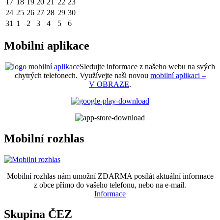
17
18
19
20
21
22
23
24
25
26
27
28
29
30
31
1
2
3
4
5
6
Mobilní aplikace
Sledujte informace z našeho webu na svých
chytrých telefonech. Využívejte naši novou
mobilní aplikaci –
V OBRAZE
.
Mobilní rozhlas
Mobilní rozhlas nám umožní ZDARMA posílát aktuální informace
z obce přímo do vašeho telefonu, nebo na e-mail.
Informace
Skupina ČEZ