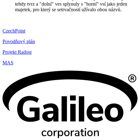
tehdy tvrz a "dolní" ves splynuly s "horní" vsí jako jeden
majetek, pro který se setrvačností užívalo obou názvů.
CzechPoint
Povodňový plán
Projekt Radost
MAS