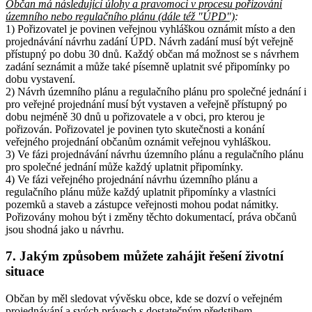
Občan má následující úlohy a pravomoci v procesu pořizování
územního nebo regulačního plánu (dále též "ÚPD")
:
1) Pořizovatel je povinen veřejnou vyhláškou oznámit místo a den
projednávání návrhu zadání ÚPD. Návrh zadání musí být veřejně
přístupný po dobu 30 dnů. Každý občan má možnost se s návrhem
zadání seznámit a může také písemně uplatnit své připomínky po
dobu vystavení.
2) Návrh územního plánu a regulačního plánu pro společné jednání i
pro veřejné projednání musí být vystaven a veřejně přístupný po
dobu nejméně 30 dnů u pořizovatele a v obci, pro kterou je
pořizován. Pořizovatel je povinen tyto skutečnosti a konání
veřejného projednání občanům oznámit veřejnou vyhláškou.
3) Ve fázi projednávání návrhu územního plánu a regulačního plánu
pro společné jednání může každý uplatnit připomínky.
4) Ve fázi veřejného projednání návrhu územního plánu a
regulačního plánu může každý uplatnit připomínky a vlastníci
pozemků a staveb a zástupce veřejnosti mohou podat námitky.
Pořizovány mohou být i změny těchto dokumentací, práva občanů
jsou shodná jako u návrhu.
7. Jakým způsobem můžete zahájit řešení životní
situace
Občan by měl sledovat vývěsku obce, kde se dozví o veřejném
projednávání a svých právech s dostatečným předstihem.