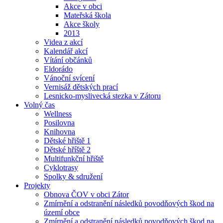
Akce v obci
Mateřská škola
Akce školy
2013
Videa z akcí
Kalendář akcí
Vítání občánků
Eldorádo
Vánoční svícení
Vernisáž dětských prací
Lesnicko-myslivecká stezka v Zátoru
Volný čas
Wellness
Posilovna
Knihovna
Dětské hřiště 1
Dětské hříště 2
Multifunkční hřiště
Cyklotrasy
Spolky & sdružení
Projekty
Obnova ČOV v obci Zátor
Zmírnění a odstranění následků povodňových škod na
území obce
Zmírnění a odstranění následků povodňových škod na