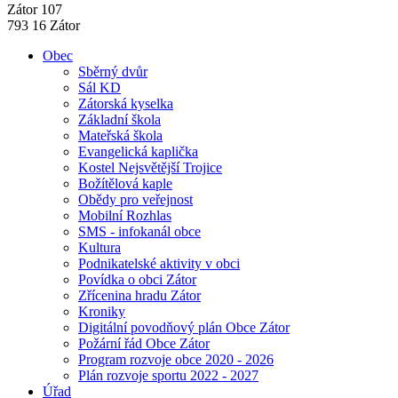
Zátor 107
793 16 Zátor
Obec
Sběrný dvůr
Sál KD
Zátorská kyselka
Základní škola
Mateřská škola
Evangelická kaplička
Kostel Nejsvětější Trojice
Božítělová kaple
Obědy pro veřejnost
Mobilní Rozhlas
SMS - infokanál obce
Kultura
Podnikatelské aktivity v obci
Povídka o obci Zátor
Zřícenina hradu Zátor
Kroniky
Digitální povodňový plán Obce Zátor
Požární řád Obce Zátor
Program rozvoje obce 2020 - 2026
Plán rozvoje sportu 2022 - 2027
Úřad