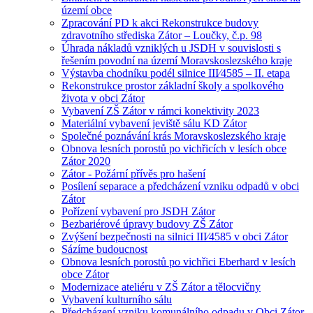
území obce
Zpracování PD k akci Rekonstrukce budovy
zdravotního střediska Zátor – Loučky, č.p. 98
Úhrada nákladů vzniklých u JSDH v souvislosti s
řešením povodní na území Moravskoslezského kraje
Výstavba chodníku podél silnice III⁄4585 – II. etapa
Rekonstrukce prostor základní školy a spolkového
života v obci Zátor
Vybavení ZŠ Zátor v rámci konektivity 2023
Materiální vybavení jeviště sálu KD Zátor
Společné poznávání krás Moravskoslezského kraje
Obnova lesních porostů po vichřicích v lesích obce
Zátor 2020
Zátor - Požární přívěs pro hašení
Posílení separace a předcházení vzniku odpadů v obci
Zátor
Pořízení vybavení pro JSDH Zátor
Bezbariérové úpravy budovy ZŠ Zátor
Zvýšení bezpečnosti na silnici III⁄4585 v obci Zátor
Sázíme budoucnost
Obnova lesních porostů po vichřici Eberhard v lesích
obce Zátor
Modernizace ateliéru v ZŠ Zátor a tělocvičny
Vybavení kulturního sálu
Předcházení vzniku komunálního odpadu v Obci Zátor