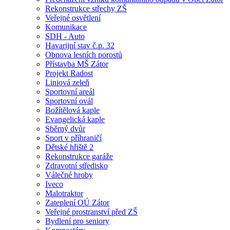
Rekonstrukce střechy ZŠ
Veřejné osvětlení
Komunikace
SDH - Auto
Havarijní stav č.p. 32
Obnova lesních porostů
Přístavba MŠ Zátor
Projekt Radost
Liniová zeleň
Sportovní areál
Sportovní ovál
Božítělová kaple
Evangelická kaple
Sběrný dvůr
Sport v příhraničí
Dětské hřiště 2
Rekonstrukce garáže
Zdravotní středisko
Válečné hroby
Iveco
Malotraktor
Zateplení OÚ Zátor
Veřejné prostranství před ZŠ
Bydlení pro seniory