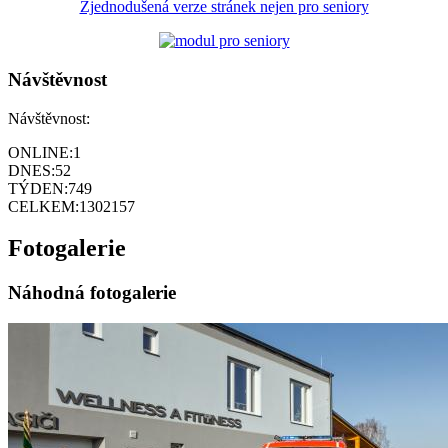
Zjednodušená verze stránek nejen pro seniory
Návštěvnost
Návštěvnost:
ONLINE:
1
DNES:
52
TÝDEN:
749
CELKEM:
1302157
Fotogalerie
Náhodná fotogalerie