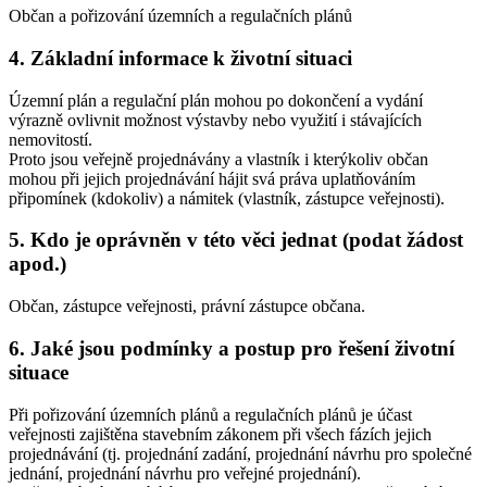
Občan a pořizování územních a regulačních plánů
4. Základní informace k životní situaci
Územní plán a regulační plán mohou po dokončení a vydání
výrazně ovlivnit možnost výstavby nebo využití i stávajících
nemovitostí.
Proto jsou veřejně projednávány a vlastník i kterýkoliv občan
mohou při jejich projednávání hájit svá práva uplatňováním
připomínek (kdokoliv) a námitek (vlastník, zástupce veřejnosti).
5. Kdo je oprávněn v této věci jednat (podat žádost
apod.)
Občan, zástupce veřejnosti, právní zástupce občana.
6. Jaké jsou podmínky a postup pro řešení životní
situace
Při pořizování územních plánů a regulačních plánů je účast
veřejnosti zajištěna stavebním zákonem při všech fázích jejich
projednávání (tj. projednání zadání, projednání návrhu pro společné
jednání, projednání návrhu pro veřejné projednání).