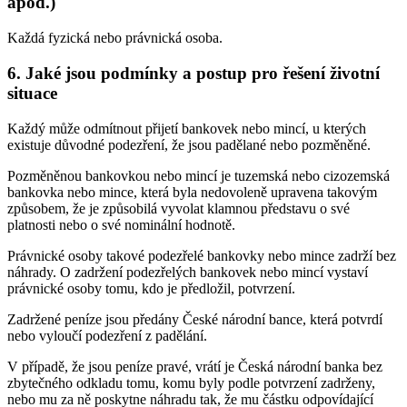
apod.)
Každá fyzická nebo právnická osoba.
6. Jaké jsou podmínky a postup pro řešení životní
situace
Každý může odmítnout přijetí bankovek nebo mincí, u kterých
existuje důvodné podezření, že jsou padělané nebo pozměněné.
Pozměněnou bankovkou nebo mincí je tuzemská nebo cizozemská
bankovka nebo mince, která byla nedovoleně upravena takovým
způsobem, že je způsobilá vyvolat klamnou představu o své
platnosti nebo o své nominální hodnotě.
Právnické osoby takové podezřelé bankovky nebo mince zadrží bez
náhrady. O zadržení podezřelých bankovek nebo mincí vystaví
právnické osoby tomu, kdo je předložil, potvrzení.
Zadržené peníze jsou předány České národní bance, která potvrdí
nebo vyloučí podezření z padělání.
V případě, že jsou peníze pravé, vrátí je Česká národní banka bez
zbytečného odkladu tomu, komu byly podle potvrzení zadrženy,
nebo mu za ně poskytne náhradu tak, že mu částku odpovídající