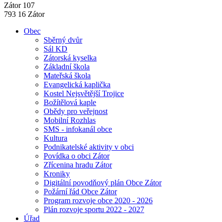
Zátor 107
793 16 Zátor
Obec
Sběrný dvůr
Sál KD
Zátorská kyselka
Základní škola
Mateřská škola
Evangelická kaplička
Kostel Nejsvětější Trojice
Božítělová kaple
Obědy pro veřejnost
Mobilní Rozhlas
SMS - infokanál obce
Kultura
Podnikatelské aktivity v obci
Povídka o obci Zátor
Zřícenina hradu Zátor
Kroniky
Digitální povodňový plán Obce Zátor
Požární řád Obce Zátor
Program rozvoje obce 2020 - 2026
Plán rozvoje sportu 2022 - 2027
Úřad