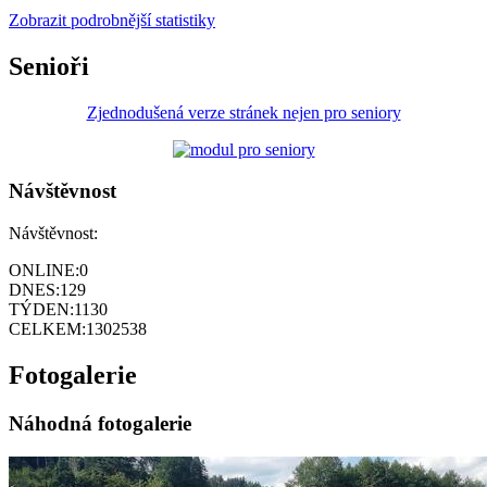
Zobrazit podrobnější statistiky
Senioři
Zjednodušená verze stránek nejen pro seniory
Návštěvnost
Návštěvnost:
ONLINE:
0
DNES:
129
TÝDEN:
1130
CELKEM:
1302538
Fotogalerie
Náhodná fotogalerie