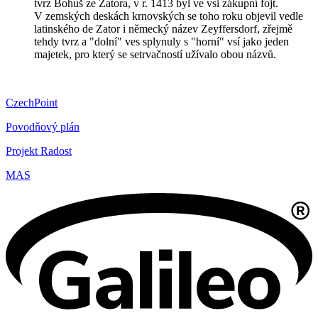
tvrz Bohuš ze Zatora, v r. 1413 byl ve vsi zákupní fojt.
V zemských deskách krnovských se toho roku objevil vedle
latinského de Zator i německý název Zeyffersdorf, zřejmě
tehdy tvrz a "dolní" ves splynuly s "horní" vsí jako jeden
majetek, pro který se setrvačností užívalo obou názvů.
CzechPoint
Povodňový plán
Projekt Radost
MAS