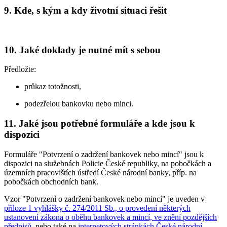
9. Kde, s kým a kdy životní situaci řešit
10. Jaké doklady je nutné mít s sebou
Předložte:
průkaz totožnosti,
podezřelou bankovku nebo minci.
11. Jaké jsou potřebné formuláře a kde jsou k
dispozici
Formuláře "Potvrzení o zadržení bankovek nebo mincí" jsou k
dispozici na služebnách Policie České republiky, na pobočkách a
územních pracovištích ústředí České národní banky, příp. na
pobočkách obchodních bank.
Vzor "Potvrzení o zadržení bankovek nebo mincí" je uveden v
příloze 1 vyhlášky č. 274/2011 Sb., o provedení některých
ustanovení zákona o oběhu bankovek a mincí, ve znění pozdějších
předpisů
, nebo také na
internetových stránkách České národní