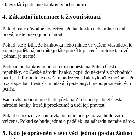
Odevzdání padělané bankovky nebo mince
4. Základní informace k životní situaci
Pokud máte důvodné podezření, že bankovka nebo mince není
pravá, máte právo ji odmítnout.
Pokud jste zjistili, že bankovka nebo mince ve vašem vlastnictví je
zřejmě padělaná, nesmíte ji dále použít k placení, protože takové
jednání je trestné.
Podezřelou bankovku nebo minci odneste na Policii České
republiky, do České národní banky, popř. do některé z obchodních
bank, a informujte je o vašem podezření. Tak vyloučíte možnost, že
byste spáchali trestný čin udávání padělaných nebo pozměněných
peněz.
Bankovka nebo mince bude předána Zkušebně platidel České
národní banky, která ji prozkoumá a určí její pravost.
Pokud se ukáže, že bankovka nebo mince je pravá, bude vám
vrácena. Pokud se bude jednat o padělek, na náhradu nemáte nárok.
5. Kdo je oprávněn v této věci jednat (podat žádost