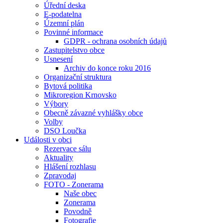
Úřední deska
E-podatelna
Územní plán
Povinné informace
GDPR - ochrana osobních údajů
Zastupitelstvo obce
Usnesení
Archiv do konce roku 2016
Organizační struktura
Bytová politika
Mikroregion Krnovsko
Výbory
Obecně závazné vyhlášky obce
Volby
DSO Loučka
Události v obci
Rezervace sálu
Aktuality
Hlášení rozhlasu
Zpravodaj
FOTO - Zonerama
Naše obec
Zonerama
Povodně
Fotografie