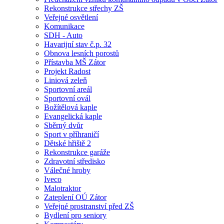
Rekonstrukce střechy ZŠ
Veřejné osvětlení
Komunikace
SDH - Auto
Havarijní stav č.p. 32
Obnova lesních porostů
Přístavba MŠ Zátor
Projekt Radost
Liniová zeleň
Sportovní areál
Sportovní ovál
Božítělová kaple
Evangelická kaple
Sběrný dvůr
Sport v příhraničí
Dětské hřiště 2
Rekonstrukce garáže
Zdravotní středisko
Válečné hroby
Iveco
Malotraktor
Zateplení OÚ Zátor
Veřejné prostranství před ZŠ
Bydlení pro seniory