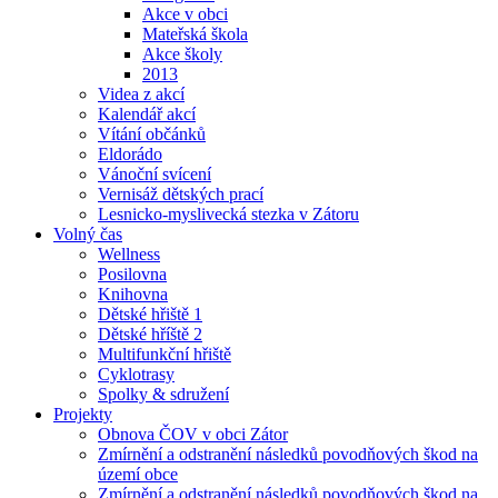
Akce v obci
Mateřská škola
Akce školy
2013
Videa z akcí
Kalendář akcí
Vítání občánků
Eldorádo
Vánoční svícení
Vernisáž dětských prací
Lesnicko-myslivecká stezka v Zátoru
Volný čas
Wellness
Posilovna
Knihovna
Dětské hřiště 1
Dětské hříště 2
Multifunkční hřiště
Cyklotrasy
Spolky & sdružení
Projekty
Obnova ČOV v obci Zátor
Zmírnění a odstranění následků povodňových škod na
území obce
Zmírnění a odstranění následků povodňových škod na