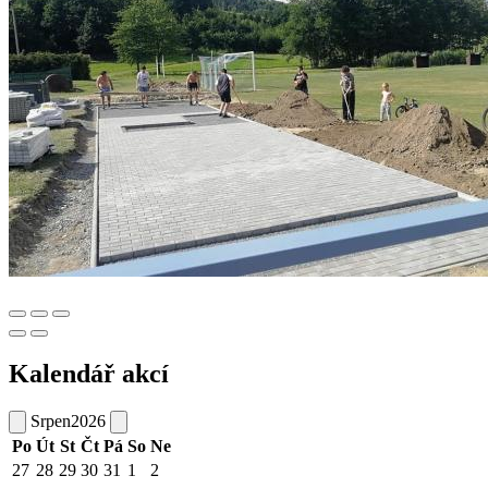
Kalendář akcí
Srpen
2026
Po
Út
St
Čt
Pá
So
Ne
27
28
29
30
31
1
2