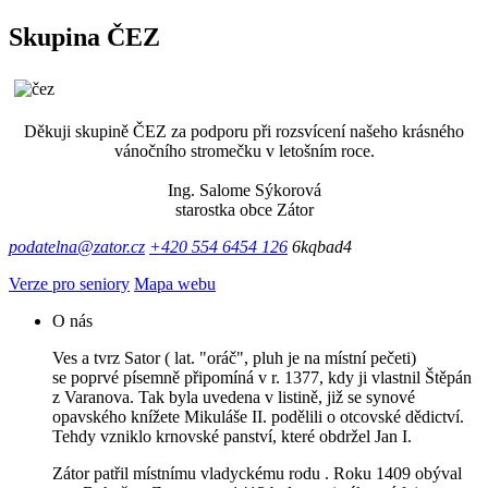
Skupina ČEZ
Děkuji skupině ČEZ za podporu při rozsvícení našeho krásného
vánočního stromečku v letošním roce.
Ing. Salome Sýkorová
starostka obce Zátor
podatelna@zator.cz
+420 554 6454 126
6kqbad4
Verze pro seniory
Mapa webu
O nás
Ves a tvrz Sator ( lat. "oráč", pluh je na místní pečeti)
se poprvé písemně připomíná v r. 1377, kdy ji vlastnil Štěpán
z Varanova. Tak byla uvedena v listině, již se synové
opavského knížete Mikuláše II. podělili o otcovské dědictví.
Tehdy vzniklo krnovské panství, které obdržel Jan I.
Zátor patřil místnímu vladyckému rodu . Roku 1409 obýval