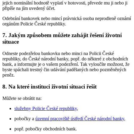
jejich nominální hodnotě vyplatí v hotovosti, převede mu ji nebo ji
připíše na jím uvedený účet.
Odebrání bankovek nebo mincí právnická osoba neprodleně oznámí
orgánům Policie České republiky.
7. Jakým způsobem můžete zahájit řešení životní
situace
Odneste podezřelou bankovku nebo minci na Policii České
republiky, do České národní banky, popř. do některé z obchodních
bank, a informujte je o vašem podezření. Tak vyloučíte možnost, že
byste spáchali trestný čin udávání padělaných nebo pozměněných
peněz.
8. Na které instituci životní situaci řešit
Můžete se obrátit na:
služebny Policie České republiky
,
pobočky a
územní pracoviště ústředí České národní banky
,
popř. pobočky obchodních bank.