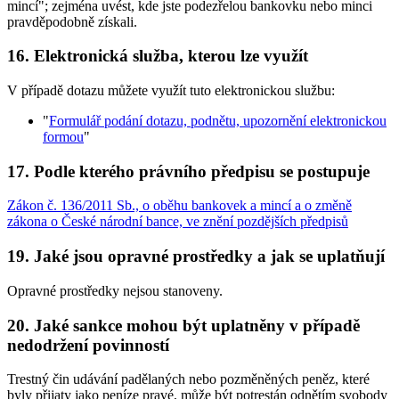
mincí"; zejména uvést, kde jste podezřelou bankovku nebo minci
pravděpodobně získali.
16. Elektronická služba, kterou lze využít
V případě dotazu můžete využít tuto elektronickou službu:
"
Formulář podání dotazu, podnětu, upozornění elektronickou
formou
"
17. Podle kterého právního předpisu se postupuje
Zákon č. 136/2011 Sb., o oběhu bankovek a mincí a o změně
zákona o České národní bance, ve znění pozdějších předpisů
19. Jaké jsou opravné prostředky a jak se uplatňují
Opravné prostředky nejsou stanoveny.
20. Jaké sankce mohou být uplatněny v případě
nedodržení povinností
Trestný čin udávání padělaných nebo pozměněných peněz, které
byly přijaty jako peníze pravé, může být potrestán odnětím svobody