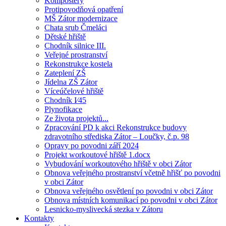
Kompostéry
Protipovodňová opatření
MŠ Zátor modernizace
Chata srub Čmeláci
Dětské hřiště
Chodník silnice III.
Veřejné prostranství
Rekonstrukce kostela
Zateplení ZŠ
Jídelna ZŠ Zátor
Víceúčelové hřiště
Chodník I⁄45
Plynofikace
Ze života projektů...
Zpracování PD k akci Rekonstrukce budovy
zdravotního střediska Zátor – Loučky, č.p. 98
Opravy po povodni září 2024
Projekt workoutové hřiště 1.docx
Vybudování workoutového hřiště v obci Zátor
Obnova veřejného prostranství včetně hřišť po povodni
v obci Zátor
Obnova veřejného osvětlení po povodni v obci Zátor
Obnova místních komunikací po povodni v obci Zátor
Lesnicko-myslivecká stezka v Zátoru
Kontakty