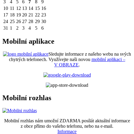
3
4
5
6
7
8
9
10
11
12
13
14
15
16
17
18
19
20
21
22
23
24
25
26
27
28
29
30
31
1
2
3
4
5
6
Mobilní aplikace
Sledujte informace z našeho webu na svých
chytrých telefonech. Využívejte naši novou
mobilní aplikaci –
V OBRAZE
.
Mobilní rozhlas
Mobilní rozhlas nám umožní ZDARMA posílát aktuální informace
z obce přímo do vašeho telefonu, nebo na e-mail.
Informace