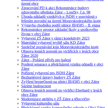
území obce
Zpracování PD k akci Rekonstrukce budovy
zdravotního střediska Zátor – Loučky, č.p. 98
Úhrada nákladů vzniklých u JSDH v souvislosti s
řešením povodní na území Moravskoslezského kraje
Výstavba chodníku podél silnice III⁄4585 – II. etapa
Rekonstrukce prostor základní školy a spolkového
života v obci Zátor
Vybavení ZŠ Zátor v rámci konektivity 2023
Materiální vybavení jeviště sálu KD Zátor
Společné poznávání krás Moravskoslezského kraje
Obnova lesních porostů po vichřicích v lesích obce
Zátor 2020
Zátor - Požární přívěs pro hašení
Posílení separace a předcházení vzniku odpadů v obci
Zátor
Pořízení vybavení pro JSDH Zátor
Bezbariérové úpravy budovy ZŠ Zátor
Zvýšení bezpečnosti na silnici III⁄4585 v obci Zátor
Sázíme budoucnost
Obnova lesních porostů po vichřici Eberhard v lesích
obce Zátor
Modernizace ateliéru v ZŠ Zátor a tělocvičny
Vybavení kulturního sálu
Předcházení vzniku komunálního odpadu v Obci Zátor