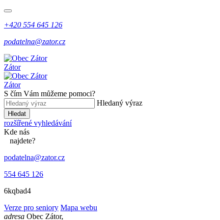
+420 554 645 126
podatelna@zator.cz
Zátor
Zátor
S čím Vám můžeme pomoci?
Hledaný výraz
Hledat
rozšířené vyhledávání
Kde
nás
najdete?
podatelna@zator.cz
554 645 126
6kqbad4
Verze pro seniory
Mapa webu
adresa
Obec Zátor,