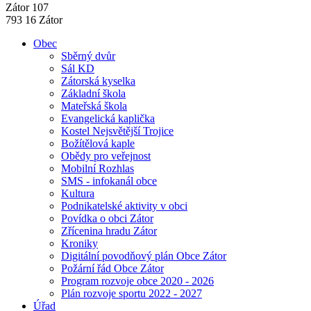
Zátor 107
793 16 Zátor
Obec
Sběrný dvůr
Sál KD
Zátorská kyselka
Základní škola
Mateřská škola
Evangelická kaplička
Kostel Nejsvětější Trojice
Božítělová kaple
Obědy pro veřejnost
Mobilní Rozhlas
SMS - infokanál obce
Kultura
Podnikatelské aktivity v obci
Povídka o obci Zátor
Zřícenina hradu Zátor
Kroniky
Digitální povodňový plán Obce Zátor
Požární řád Obce Zátor
Program rozvoje obce 2020 - 2026
Plán rozvoje sportu 2022 - 2027
Úřad