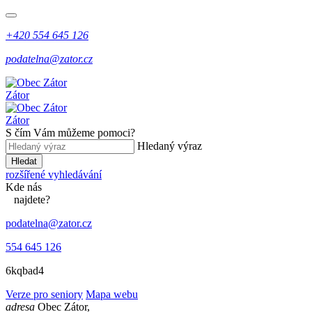
+420 554 645 126
podatelna@zator.cz
Zátor
Zátor
S čím Vám můžeme pomoci?
Hledaný výraz
Hledat
rozšířené vyhledávání
Kde
nás
najdete?
podatelna@zator.cz
554 645 126
6kqbad4
Verze pro seniory
Mapa webu
adresa
Obec Zátor,