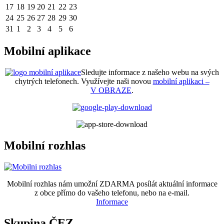
17
18
19
20
21
22
23
24
25
26
27
28
29
30
31
1
2
3
4
5
6
Mobilní aplikace
Sledujte informace z našeho webu na svých
chytrých telefonech. Využívejte naši novou
mobilní aplikaci –
V OBRAZE
.
Mobilní rozhlas
Mobilní rozhlas nám umožní ZDARMA posílát aktuální informace
z obce přímo do vašeho telefonu, nebo na e-mail.
Informace
Skupina ČEZ