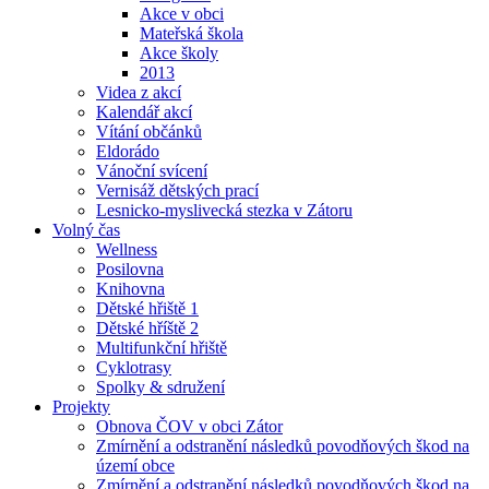
Akce v obci
Mateřská škola
Akce školy
2013
Videa z akcí
Kalendář akcí
Vítání občánků
Eldorádo
Vánoční svícení
Vernisáž dětských prací
Lesnicko-myslivecká stezka v Zátoru
Volný čas
Wellness
Posilovna
Knihovna
Dětské hřiště 1
Dětské hříště 2
Multifunkční hřiště
Cyklotrasy
Spolky & sdružení
Projekty
Obnova ČOV v obci Zátor
Zmírnění a odstranění následků povodňových škod na
území obce
Zmírnění a odstranění následků povodňových škod na