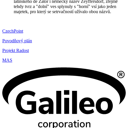
latinského de Zator i německý název Zeyffersdorf, zřejmě
tehdy tvrz a "dolní" ves splynuly s "horní" vsí jako jeden
majetek, pro který se setrvačností užívalo obou názvů.
CzechPoint
Povodňový plán
Projekt Radost
MAS