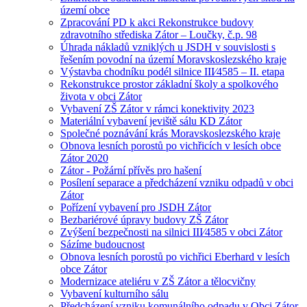
území obce
Zpracování PD k akci Rekonstrukce budovy
zdravotního střediska Zátor – Loučky, č.p. 98
Úhrada nákladů vzniklých u JSDH v souvislosti s
řešením povodní na území Moravskoslezského kraje
Výstavba chodníku podél silnice III⁄4585 – II. etapa
Rekonstrukce prostor základní školy a spolkového
života v obci Zátor
Vybavení ZŠ Zátor v rámci konektivity 2023
Materiální vybavení jeviště sálu KD Zátor
Společné poznávání krás Moravskoslezského kraje
Obnova lesních porostů po vichřicích v lesích obce
Zátor 2020
Zátor - Požární přívěs pro hašení
Posílení separace a předcházení vzniku odpadů v obci
Zátor
Pořízení vybavení pro JSDH Zátor
Bezbariérové úpravy budovy ZŠ Zátor
Zvýšení bezpečnosti na silnici III⁄4585 v obci Zátor
Sázíme budoucnost
Obnova lesních porostů po vichřici Eberhard v lesích
obce Zátor
Modernizace ateliéru v ZŠ Zátor a tělocvičny
Vybavení kulturního sálu
Předcházení vzniku komunálního odpadu v Obci Zátor