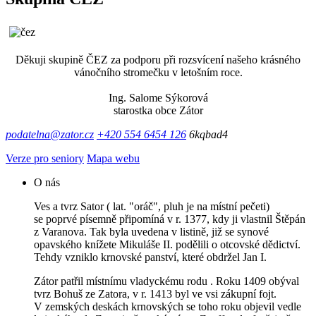
Děkuji skupině ČEZ za podporu při rozsvícení našeho krásného
vánočního stromečku v letošním roce.
Ing. Salome Sýkorová
starostka obce Zátor
podatelna@zator.cz
+420 554 6454 126
6kqbad4
Verze pro seniory
Mapa webu
O nás
Ves a tvrz Sator ( lat. "oráč", pluh je na místní pečeti)
se poprvé písemně připomíná v r. 1377, kdy ji vlastnil Štěpán
z Varanova. Tak byla uvedena v listině, již se synové
opavského knížete Mikuláše II. podělili o otcovské dědictví.
Tehdy vzniklo krnovské panství, které obdržel Jan I.
Zátor patřil místnímu vladyckému rodu . Roku 1409 obýval
tvrz Bohuš ze Zatora, v r. 1413 byl ve vsi zákupní fojt.
V zemských deskách krnovských se toho roku objevil vedle