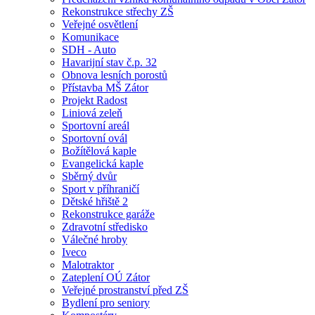
Rekonstrukce střechy ZŠ
Veřejné osvětlení
Komunikace
SDH - Auto
Havarijní stav č.p. 32
Obnova lesních porostů
Přístavba MŠ Zátor
Projekt Radost
Liniová zeleň
Sportovní areál
Sportovní ovál
Božítělová kaple
Evangelická kaple
Sběrný dvůr
Sport v příhraničí
Dětské hřiště 2
Rekonstrukce garáže
Zdravotní středisko
Válečné hroby
Iveco
Malotraktor
Zateplení OÚ Zátor
Veřejné prostranství před ZŠ
Bydlení pro seniory