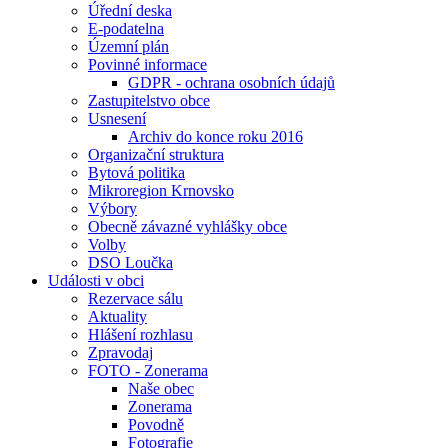
Úřední deska
E-podatelna
Územní plán
Povinné informace
GDPR - ochrana osobních údajů
Zastupitelstvo obce
Usnesení
Archiv do konce roku 2016
Organizační struktura
Bytová politika
Mikroregion Krnovsko
Výbory
Obecně závazné vyhlášky obce
Volby
DSO Loučka
Události v obci
Rezervace sálu
Aktuality
Hlášení rozhlasu
Zpravodaj
FOTO - Zonerama
Naše obec
Zonerama
Povodně
Fotografie