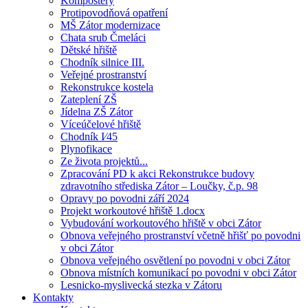
Kompostéry
Protipovodňová opatření
MŠ Zátor modernizace
Chata srub Čmeláci
Dětské hřiště
Chodník silnice III.
Veřejné prostranství
Rekonstrukce kostela
Zateplení ZŠ
Jídelna ZŠ Zátor
Víceúčelové hřiště
Chodník I⁄45
Plynofikace
Ze života projektů...
Zpracování PD k akci Rekonstrukce budovy
zdravotního střediska Zátor – Loučky, č.p. 98
Opravy po povodni září 2024
Projekt workoutové hřiště 1.docx
Vybudování workoutového hřiště v obci Zátor
Obnova veřejného prostranství včetně hřišť po povodni
v obci Zátor
Obnova veřejného osvětlení po povodni v obci Zátor
Obnova místních komunikací po povodni v obci Zátor
Lesnicko-myslivecká stezka v Zátoru
Kontakty