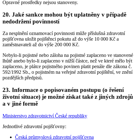
Opravné prostředky nejsou stanoveny.
20. Jaké sankce mohou být uplatněny v případě
nedodržení povinností
Za nesplnění oznamovací povinnosti může příslušná zdravotní
pojišťovna uložit pojištěnci pokutu až do výše 10 000 Kč a
zaměstnavateli až do výše 200 000 Kč.
Nebylo-li pojistné nebo záloha na pojistné zaplaceno ve stanovené
lhůtě anebo bylo-li zaplaceno v nižší částce, než ve které mělo být
zaplaceno, je plátce pojistného povinen platit penále dle zákona č.
592/1992 Sb., o pojistném na veřejné zdravotní pojištění, ve znění
pozdějších předpisů.
23. Informace o popisovaném postupu (o řešení
životní situace) je možné získat také z jiných zdrojů
a v jiné formě
Ministerstvo zdravotnictví České republiky
Jednotlivé zdravotní pojišťovny:
Česká průmyslová zdravotní pojišťovna