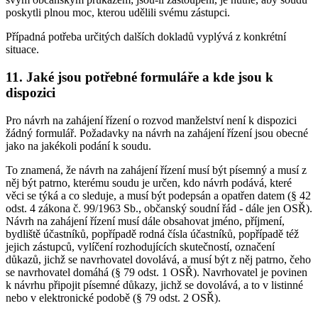
poskytli plnou moc, kterou udělili svému zástupci.
Případná potřeba určitých dalších dokladů vyplývá z konkrétní
situace.
11. Jaké jsou potřebné formuláře a kde jsou k
dispozici
Pro návrh na zahájení řízení o rozvod manželství není k dispozici
žádný formulář. Požadavky na návrh na zahájení řízení jsou obecné
jako na jakékoli podání k soudu.
To znamená, že návrh na zahájení řízení musí být písemný a musí z
něj být patrno, kterému soudu je určen, kdo návrh podává, které
věci se týká a co sleduje, a musí být podepsán a opatřen datem (§ 42
odst. 4 zákona č. 99/1963 Sb., občanský soudní řád - dále jen OSŘ).
Návrh na zahájení řízení musí dále obsahovat jméno, příjmení,
bydliště účastníků, popřípadě rodná čísla účastníků, popřípadě též
jejich zástupců, vylíčení rozhodujících skutečností, označení
důkazů, jichž se navrhovatel dovolává, a musí být z něj patrno, čeho
se navrhovatel domáhá (§ 79 odst. 1 OSŘ). Navrhovatel je povinen
k návrhu připojit písemné důkazy, jichž se dovolává, a to v listinné
nebo v elektronické podobě (§ 79 odst. 2 OSŘ).