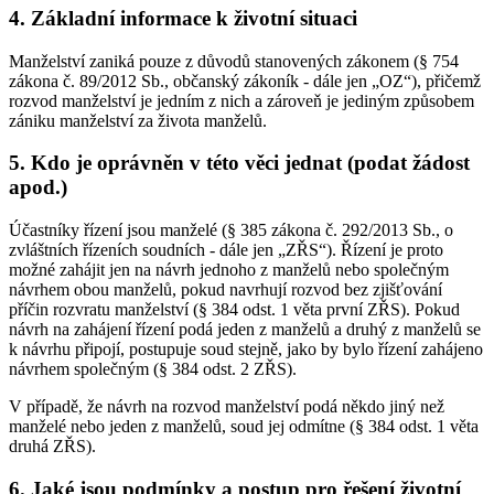
4. Základní informace k životní situaci
Manželství zaniká pouze z důvodů stanovených zákonem (§ 754
zákona č. 89/2012 Sb., občanský zákoník - dále jen „OZ“), přičemž
rozvod manželství je jedním z nich a zároveň je jediným způsobem
zániku manželství za života manželů.
5. Kdo je oprávněn v této věci jednat (podat žádost
apod.)
Účastníky řízení jsou manželé (§ 385 zákona č. 292/2013 Sb., o
zvláštních řízeních soudních - dále jen „ZŘS“). Řízení je proto
možné zahájit jen na návrh jednoho z manželů nebo společným
návrhem obou manželů, pokud navrhují rozvod bez zjišťování
příčin rozvratu manželství (§ 384 odst. 1 věta první ZŘS). Pokud
návrh na zahájení řízení podá jeden z manželů a druhý z manželů se
k návrhu připojí, postupuje soud stejně, jako by bylo řízení zahájeno
návrhem společným (§ 384 odst. 2 ZŘS).
V případě, že návrh na rozvod manželství podá někdo jiný než
manželé nebo jeden z manželů, soud jej odmítne (§ 384 odst. 1 věta
druhá ZŘS).
6. Jaké jsou podmínky a postup pro řešení životní