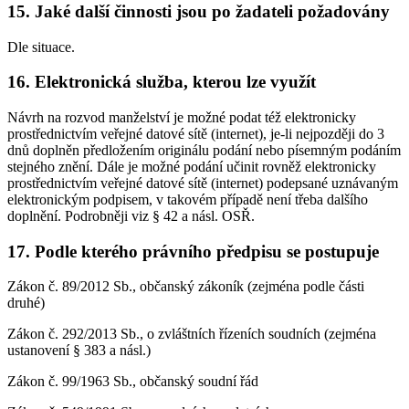
15. Jaké další činnosti jsou po žadateli požadovány
Dle situace.
16. Elektronická služba, kterou lze využít
Návrh na rozvod manželství je možné podat též elektronicky
prostřednictvím veřejné datové sítě (internet), je-li nejpozději do 3
dnů doplněn předložením originálu podání nebo písemným podáním
stejného znění. Dále je možné podání učinit rovněž elektronicky
prostřednictvím veřejné datové sítě (internet) podepsané uznávaným
elektronickým podpisem, v takovém případě není třeba dalšího
doplnění. Podrobněji viz § 42 a násl. OSŘ.
17. Podle kterého právního předpisu se postupuje
Zákon č. 89/2012 Sb., občanský zákoník (zejména podle části
druhé)
Zákon č. 292/2013 Sb., o zvláštních řízeních soudních (zejména
ustanovení § 383 a násl.)
Zákon č. 99/1963 Sb., občanský soudní řád