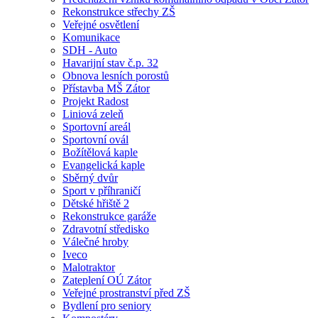
Rekonstrukce střechy ZŠ
Veřejné osvětlení
Komunikace
SDH - Auto
Havarijní stav č.p. 32
Obnova lesních porostů
Přístavba MŠ Zátor
Projekt Radost
Liniová zeleň
Sportovní areál
Sportovní ovál
Božítělová kaple
Evangelická kaple
Sběrný dvůr
Sport v příhraničí
Dětské hřiště 2
Rekonstrukce garáže
Zdravotní středisko
Válečné hroby
Iveco
Malotraktor
Zateplení OÚ Zátor
Veřejné prostranství před ZŠ
Bydlení pro seniory