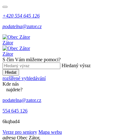
+420 554 645 126
podatelna@zator.cz
Zátor
Zátor
S čím Vám můžeme pomoci?
Hledaný výraz
Hledat
rozšířené vyhledávání
Kde
nás
najdete?
podatelna@zator.cz
554 645 126
6kqbad4
Verze pro seniory
Mapa webu
adresa
Obec Zátor,