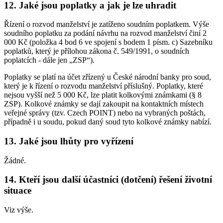
12. Jaké jsou poplatky a jak je lze uhradit
Řízení o rozvod manželství je zatíženo soudním poplatkem. Výše
soudního poplatku za podání návrhu na rozvod manželství činí 2
000 Kč (položka 4 bod 6 ve spojení s bodem 1 písm. c) Sazebníku
poplatků, který je přílohou zákona č. 549/1991, o soudních
poplatcích - dále jen „ZSP“).
Poplatky se platí na účet zřízený u České národní banky pro soud,
který je k řízení o rozvodu manželství příslušný. Poplatky, které
nejsou vyšší než 5 000 Kč, lze platit kolkovými známkami (§ 8
ZSP). Kolkové známky se dají zakoupit na kontaktních místech
veřejné správy (tzv. Czech POINT) nebo na vybraných poštách,
případně i u soudu, pokud daný soud tyto kolkové známky nabízí.
13. Jaké jsou lhůty pro vyřízení
Žádné.
14. Kteří jsou další účastníci (dotčení) řešení životní
situace
Viz výše.