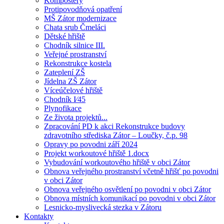
Kompostéry
Protipovodňová opatření
MŠ Zátor modernizace
Chata srub Čmeláci
Dětské hřiště
Chodník silnice III.
Veřejné prostranství
Rekonstrukce kostela
Zateplení ZŠ
Jídelna ZŠ Zátor
Víceúčelové hřiště
Chodník I⁄45
Plynofikace
Ze života projektů...
Zpracování PD k akci Rekonstrukce budovy
zdravotního střediska Zátor – Loučky, č.p. 98
Opravy po povodni září 2024
Projekt workoutové hřiště 1.docx
Vybudování workoutového hřiště v obci Zátor
Obnova veřejného prostranství včetně hřišť po povodni
v obci Zátor
Obnova veřejného osvětlení po povodni v obci Zátor
Obnova místních komunikací po povodni v obci Zátor
Lesnicko-myslivecká stezka v Zátoru
Kontakty