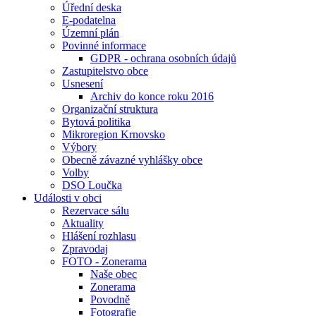
Úřední deska
E-podatelna
Územní plán
Povinné informace
GDPR - ochrana osobních údajů
Zastupitelstvo obce
Usnesení
Archiv do konce roku 2016
Organizační struktura
Bytová politika
Mikroregion Krnovsko
Výbory
Obecně závazné vyhlášky obce
Volby
DSO Loučka
Události v obci
Rezervace sálu
Aktuality
Hlášení rozhlasu
Zpravodaj
FOTO - Zonerama
Naše obec
Zonerama
Povodně
Fotografie