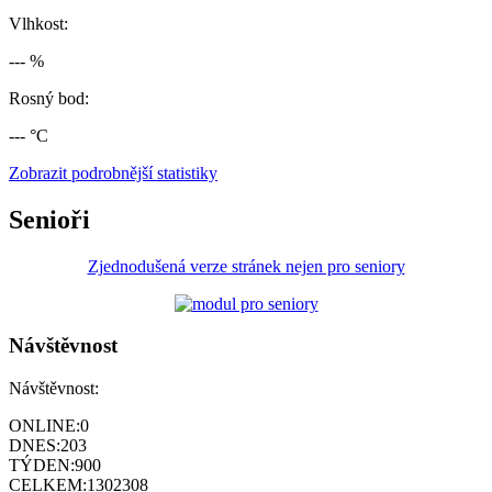
Vlhkost:
--- %
Rosný bod:
--- °C
Zobrazit podrobnější statistiky
Senioři
Zjednodušená verze stránek nejen pro seniory
Návštěvnost
Návštěvnost:
ONLINE:
0
DNES:
203
TÝDEN:
900
CELKEM:
1302308