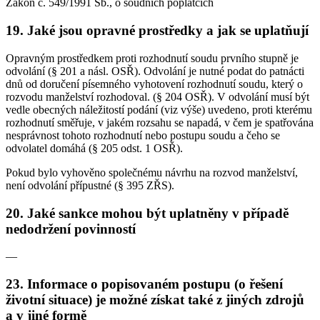
Zákon č. 549/1991 Sb., o soudních poplatcích
19. Jaké jsou opravné prostředky a jak se uplatňují
Opravným prostředkem proti rozhodnutí soudu prvního stupně je
odvolání (§ 201 a násl. OSŘ). Odvolání je nutné podat do patnácti
dnů od doručení písemného vyhotovení rozhodnutí soudu, který o
rozvodu manželství rozhodoval. (§ 204 OSŘ). V odvolání musí být
vedle obecných náležitostí podání (viz výše) uvedeno, proti kterému
rozhodnutí směřuje, v jakém rozsahu se napadá, v čem je spatřována
nesprávnost tohoto rozhodnutí nebo postupu soudu a čeho se
odvolatel domáhá (§ 205 odst. 1 OSŘ).
Pokud bylo vyhověno společnému návrhu na rozvod manželství,
není odvolání přípustné (§ 395 ZŘS).
20. Jaké sankce mohou být uplatněny v případě
nedodržení povinností
—
23. Informace o popisovaném postupu (o řešení
životní situace) je možné získat také z jiných zdrojů
a v jiné formě