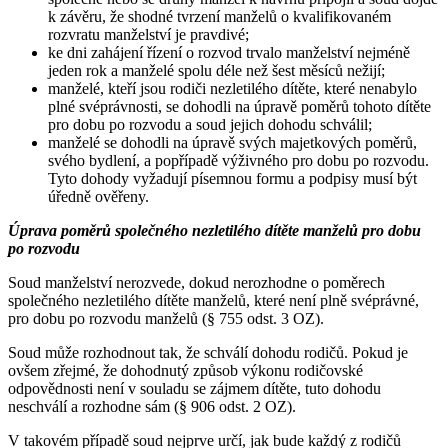
k závěru, že shodné tvrzení manželů o kvalifikovaném
rozvratu manželství je pravdivé;
ke dni zahájení řízení o rozvod trvalo manželství nejméně
jeden rok a manželé spolu déle než šest měsíců nežijí;
manželé, kteří jsou rodiči nezletilého dítěte, které nenabylo
plné svéprávnosti, se dohodli na úpravě poměrů tohoto dítěte
pro dobu po rozvodu a soud jejich dohodu schválil;
manželé se dohodli na úpravě svých majetkových poměrů,
svého bydlení, a popřípadě výživného pro dobu po rozvodu.
Tyto dohody vyžadují písemnou formu a podpisy musí být
úředně ověřeny.
Úprava poměrů společného nezletilého dítěte manželů pro dobu
po rozvodu
Soud manželství nerozvede, dokud nerozhodne o poměrech
společného nezletilého dítěte manželů, které není plně svéprávné,
pro dobu po rozvodu manželů (§ 755 odst. 3 OZ).
Soud může rozhodnout tak, že schválí dohodu rodičů. Pokud je
ovšem zřejmé, že dohodnutý způsob výkonu rodičovské
odpovědnosti není v souladu se zájmem dítěte, tuto dohodu
neschválí a rozhodne sám (§ 906 odst. 2 OZ).
V takovém případě soud nejprve určí, jak bude každý z rodičů