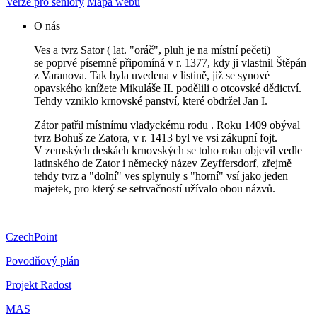
Verze pro seniory
Mapa webu
O nás
Ves a tvrz Sator ( lat. "oráč", pluh je na místní pečeti)
se poprvé písemně připomíná v r. 1377, kdy ji vlastnil Štěpán
z Varanova. Tak byla uvedena v listině, již se synové
opavského knížete Mikuláše II. podělili o otcovské dědictví.
Tehdy vzniklo krnovské panství, které obdržel Jan I.
Zátor patřil místnímu vladyckému rodu . Roku 1409 obýval
tvrz Bohuš ze Zatora, v r. 1413 byl ve vsi zákupní fojt.
V zemských deskách krnovských se toho roku objevil vedle
latinského de Zator i německý název Zeyffersdorf, zřejmě
tehdy tvrz a "dolní" ves splynuly s "horní" vsí jako jeden
majetek, pro který se setrvačností užívalo obou názvů.
CzechPoint
Povodňový plán
Projekt Radost
MAS