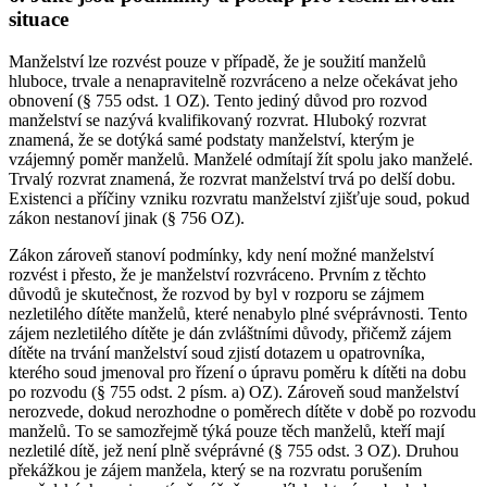
situace
Manželství lze rozvést pouze v případě, že je soužití manželů
hluboce, trvale a nenapravitelně rozvráceno a nelze očekávat jeho
obnovení (§ 755 odst. 1 OZ). Tento jediný důvod pro rozvod
manželství se nazývá kvalifikovaný rozvrat. Hluboký rozvrat
znamená, že se dotýká samé podstaty manželství, kterým je
vzájemný poměr manželů. Manželé odmítají žít spolu jako manželé.
Trvalý rozvrat znamená, že rozvrat manželství trvá po delší dobu.
Existenci a příčiny vzniku rozvratu manželství zjišťuje soud, pokud
zákon nestanoví jinak (§ 756 OZ).
Zákon zároveň stanoví podmínky, kdy není možné manželství
rozvést i přesto, že je manželství rozvráceno. Prvním z těchto
důvodů je skutečnost, že rozvod by byl v rozporu se zájmem
nezletilého dítěte manželů, které nenabylo plné svéprávnosti. Tento
zájem nezletilého dítěte je dán zvláštními důvody, přičemž zájem
dítěte na trvání manželství soud zjistí dotazem u opatrovníka,
kterého soud jmenoval pro řízení o úpravu poměru k dítěti na dobu
po rozvodu (§ 755 odst. 2 písm. a) OZ). Zároveň soud manželství
nerozvede, dokud nerozhodne o poměrech dítěte v době po rozvodu
manželů. To se samozřejmě týká pouze těch manželů, kteří mají
nezletilé dítě, jež není plně svéprávné (§ 755 odst. 3 OZ). Druhou
překážkou je zájem manžela, který se na rozvratu porušením