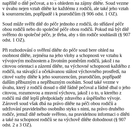
napříště o dítě pečovat, a to s ohledem na zájmy dítěte. Soud vezme
v úvahu nejen vztah dítěte ke každému z rodičů, ale také jeho vztah
k sourozencům, popřípadě i k prarodičům (§ 906 odst. 1 OZ).
Soud může svěřit dítě do péče jednoho z rodičů, do střídavé péče
obou rodičů nebo do společné péče obou rodičů. Pokud má být dítě
svěřeno do společné péče, je třeba, aby s tím rodiče souhlasili (§ 907
odst. 1 OZ).
Při rozhodování o svěření dítěte do péče soud bere ohled na
osobnost dítěte, zejména na jeho vlohy a schopnosti ve vztahu k
vývojovým možnostem a životním poměrům rodičů, jakož i na
citovou orientaci a zázemí dítěte, na výchovné schopnosti každého z
rodičů, na stávající a očekávanou stálost výchovného prostředí, na
citové vazby dítěte k jeho sourozencům, prarodičům, popřípadě
dalším příbuzným a nepříbuzným osobám. Soud také vezme v
úvahu, který z rodičů dosud o dítě řádně pečoval a řádně dbal o jeho
citovou, rozumovou a mravní výchovu, jakož i o to, u kterého z
rodičů má dítě lepší předpoklady zdravého a úspěšného vývoje.
Zároveň soud však dbá na právo dítěte na péči obou rodičů a
udržování pravidelného osobního styku s nimi, na právo druhého
rodiče, jemuž dítě nebude svěřeno, na pravidelnou informaci o dítěti
a také na schopnost rodičů se na výchově dítěte dohodnout (§ 907
odst. 2 a 3 OZ).