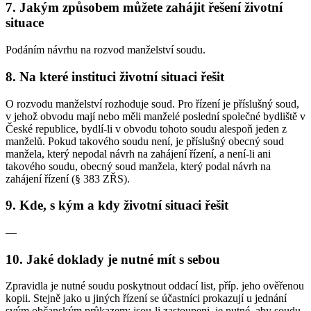
7. Jakým způsobem můžete zahájit řešení životní
situace
Podáním návrhu na rozvod manželství soudu.
8. Na které instituci životní situaci řešit
O rozvodu manželství rozhoduje soud. Pro řízení je příslušný soud,
v jehož obvodu mají nebo měli manželé poslední společné bydliště v
České republice, bydlí-li v obvodu tohoto soudu alespoň jeden z
manželů. Pokud takového soudu není, je příslušný obecný soud
manžela, který nepodal návrh na zahájení řízení, a není-li ani
takového soudu, obecný soud manžela, který podal návrh na
zahájení řízení (§ 383 ZŘS).
9. Kde, s kým a kdy životní situaci řešit
—
10. Jaké doklady je nutné mít s sebou
Zpravidla je nutné soudu poskytnout oddací list, příp. jeho ověřenou
kopii. Stejně jako u jiných řízení se účastníci prokazují u jednání
svým občanským průkazem; jsou-li zastoupeni, je nutné, aby soudu