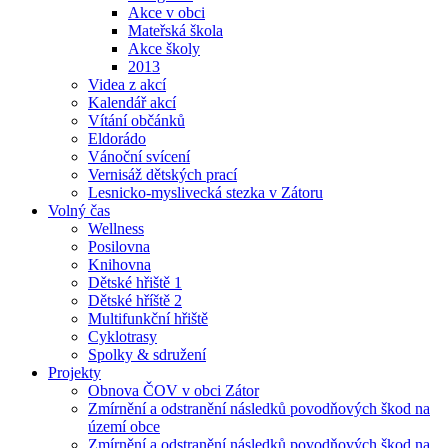
Akce v obci
Mateřská škola
Akce školy
2013
Videa z akcí
Kalendář akcí
Vítání občánků
Eldorádo
Vánoční svícení
Vernisáž dětských prací
Lesnicko-myslivecká stezka v Zátoru
Volný čas
Wellness
Posilovna
Knihovna
Dětské hřiště 1
Dětské hříště 2
Multifunkční hřiště
Cyklotrasy
Spolky & sdružení
Projekty
Obnova ČOV v obci Zátor
Zmírnění a odstranění následků povodňových škod na
území obce
Zmírnění a odstranění následků povodňových škod na