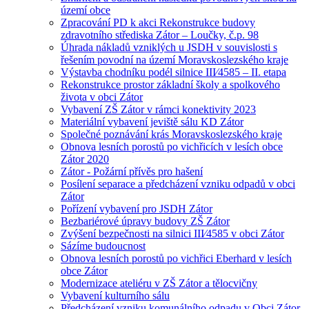
území obce
Zpracování PD k akci Rekonstrukce budovy
zdravotního střediska Zátor – Loučky, č.p. 98
Úhrada nákladů vzniklých u JSDH v souvislosti s
řešením povodní na území Moravskoslezského kraje
Výstavba chodníku podél silnice III⁄4585 – II. etapa
Rekonstrukce prostor základní školy a spolkového
života v obci Zátor
Vybavení ZŠ Zátor v rámci konektivity 2023
Materiální vybavení jeviště sálu KD Zátor
Společné poznávání krás Moravskoslezského kraje
Obnova lesních porostů po vichřicích v lesích obce
Zátor 2020
Zátor - Požární přívěs pro hašení
Posílení separace a předcházení vzniku odpadů v obci
Zátor
Pořízení vybavení pro JSDH Zátor
Bezbariérové úpravy budovy ZŠ Zátor
Zvýšení bezpečnosti na silnici III⁄4585 v obci Zátor
Sázíme budoucnost
Obnova lesních porostů po vichřici Eberhard v lesích
obce Zátor
Modernizace ateliéru v ZŠ Zátor a tělocvičny
Vybavení kulturního sálu
Předcházení vzniku komunálního odpadu v Obci Zátor