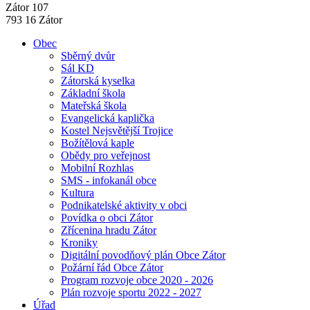
Zátor 107
793 16 Zátor
Obec
Sběrný dvůr
Sál KD
Zátorská kyselka
Základní škola
Mateřská škola
Evangelická kaplička
Kostel Nejsvětější Trojice
Božítělová kaple
Obědy pro veřejnost
Mobilní Rozhlas
SMS - infokanál obce
Kultura
Podnikatelské aktivity v obci
Povídka o obci Zátor
Zřícenina hradu Zátor
Kroniky
Digitální povodňový plán Obce Zátor
Požární řád Obce Zátor
Program rozvoje obce 2020 - 2026
Plán rozvoje sportu 2022 - 2027
Úřad