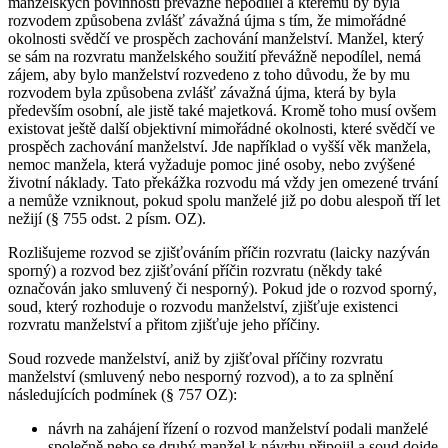
manželských povinností převážně nepodílel a kterému by byla
rozvodem způsobena zvlášť závažná újma s tím, že mimořádné
okolnosti svědčí ve prospěch zachování manželství. Manžel, který
se sám na rozvratu manželského soužití převážně nepodílel, nemá
zájem, aby bylo manželství rozvedeno z toho důvodu, že by mu
rozvodem byla způsobena zvlášť závažná újma, která by byla
především osobní, ale jistě také majetková. Kromě toho musí ovšem
existovat ještě další objektivní mimořádné okolnosti, které svědčí ve
prospěch zachování manželství. Jde například o vyšší věk manžela,
nemoc manžela, která vyžaduje pomoc jiné osoby, nebo zvýšené
životní náklady. Tato překážka rozvodu má vždy jen omezené trvání
a nemůže vzniknout, pokud spolu manželé již po dobu alespoň tří let
nežijí (§ 755 odst. 2 písm. OZ).
Rozlišujeme rozvod se zjišťováním příčin rozvratu (laicky nazýván
sporný) a rozvod bez zjišťování příčin rozvratu (někdy také
označován jako smluvený či nesporný). Pokud jde o rozvod sporný,
soud, který rozhoduje o rozvodu manželství, zjišťuje existenci
rozvratu manželství a přitom zjišťuje jeho příčiny.
Soud rozvede manželství, aniž by zjišťoval příčiny rozvratu
manželství (smluvený nebo nesporný rozvod), a to za splnění
následujících podmínek (§ 757 OZ):
návrh na zahájení řízení o rozvod manželství podali manželé
společně nebo se druhý manžel k návrhu připojil a soud dojde