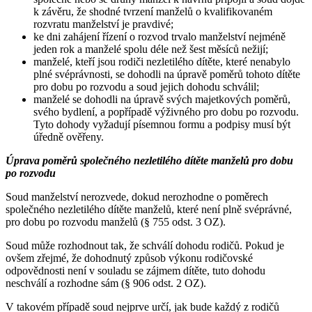
k závěru, že shodné tvrzení manželů o kvalifikovaném
rozvratu manželství je pravdivé;
ke dni zahájení řízení o rozvod trvalo manželství nejméně
jeden rok a manželé spolu déle než šest měsíců nežijí;
manželé, kteří jsou rodiči nezletilého dítěte, které nenabylo
plné svéprávnosti, se dohodli na úpravě poměrů tohoto dítěte
pro dobu po rozvodu a soud jejich dohodu schválil;
manželé se dohodli na úpravě svých majetkových poměrů,
svého bydlení, a popřípadě výživného pro dobu po rozvodu.
Tyto dohody vyžadují písemnou formu a podpisy musí být
úředně ověřeny.
Úprava poměrů společného nezletilého dítěte manželů pro dobu
po rozvodu
Soud manželství nerozvede, dokud nerozhodne o poměrech
společného nezletilého dítěte manželů, které není plně svéprávné,
pro dobu po rozvodu manželů (§ 755 odst. 3 OZ).
Soud může rozhodnout tak, že schválí dohodu rodičů. Pokud je
ovšem zřejmé, že dohodnutý způsob výkonu rodičovské
odpovědnosti není v souladu se zájmem dítěte, tuto dohodu
neschválí a rozhodne sám (§ 906 odst. 2 OZ).
V takovém případě soud nejprve určí, jak bude každý z rodičů