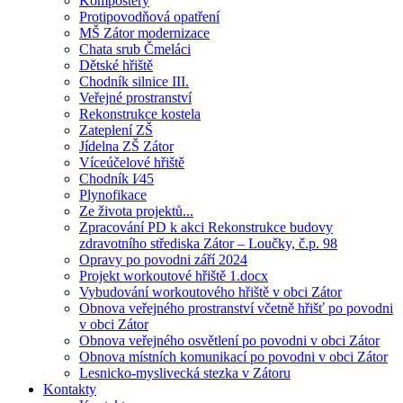
Kompostéry
Protipovodňová opatření
MŠ Zátor modernizace
Chata srub Čmeláci
Dětské hřiště
Chodník silnice III.
Veřejné prostranství
Rekonstrukce kostela
Zateplení ZŠ
Jídelna ZŠ Zátor
Víceúčelové hřiště
Chodník I⁄45
Plynofikace
Ze života projektů...
Zpracování PD k akci Rekonstrukce budovy
zdravotního střediska Zátor – Loučky, č.p. 98
Opravy po povodni září 2024
Projekt workoutové hřiště 1.docx
Vybudování workoutového hřiště v obci Zátor
Obnova veřejného prostranství včetně hřišť po povodni
v obci Zátor
Obnova veřejného osvětlení po povodni v obci Zátor
Obnova místních komunikací po povodni v obci Zátor
Lesnicko-myslivecká stezka v Zátoru
Kontakty