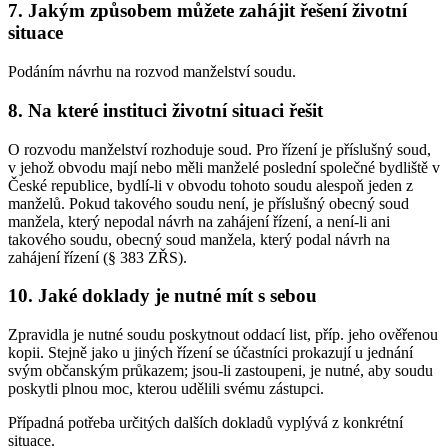
7. Jakým způsobem můžete zahájit řešení životní
situace
Podáním návrhu na rozvod manželství soudu.
8. Na které instituci životní situaci řešit
O rozvodu manželství rozhoduje soud. Pro řízení je příslušný soud,
v jehož obvodu mají nebo měli manželé poslední společné bydliště v
České republice, bydlí-li v obvodu tohoto soudu alespoň jeden z
manželů. Pokud takového soudu není, je příslušný obecný soud
manžela, který nepodal návrh na zahájení řízení, a není-li ani
takového soudu, obecný soud manžela, který podal návrh na
zahájení řízení (§ 383 ZŘS).
10. Jaké doklady je nutné mít s sebou
Zpravidla je nutné soudu poskytnout oddací list, příp. jeho ověřenou
kopii. Stejně jako u jiných řízení se účastníci prokazují u jednání
svým občanským průkazem; jsou-li zastoupeni, je nutné, aby soudu
poskytli plnou moc, kterou udělili svému zástupci.
Případná potřeba určitých dalších dokladů vyplývá z konkrétní
situace.