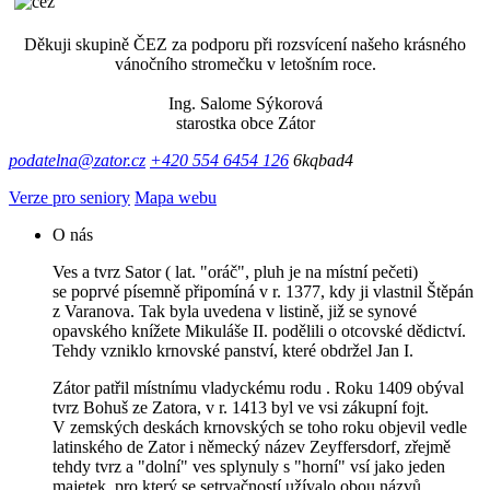
Děkuji skupině ČEZ za podporu při rozsvícení našeho krásného
vánočního stromečku v letošním roce.
Ing. Salome Sýkorová
starostka obce Zátor
podatelna@zator.cz
+420 554 6454 126
6kqbad4
Verze pro seniory
Mapa webu
O nás
Ves a tvrz Sator ( lat. "oráč", pluh je na místní pečeti)
se poprvé písemně připomíná v r. 1377, kdy ji vlastnil Štěpán
z Varanova. Tak byla uvedena v listině, již se synové
opavského knížete Mikuláše II. podělili o otcovské dědictví.
Tehdy vzniklo krnovské panství, které obdržel Jan I.
Zátor patřil místnímu vladyckému rodu . Roku 1409 obýval
tvrz Bohuš ze Zatora, v r. 1413 byl ve vsi zákupní fojt.
V zemských deskách krnovských se toho roku objevil vedle
latinského de Zator i německý název Zeyffersdorf, zřejmě
tehdy tvrz a "dolní" ves splynuly s "horní" vsí jako jeden
majetek, pro který se setrvačností užívalo obou názvů.