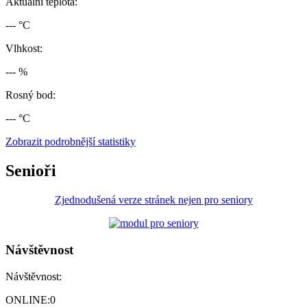
Aktuální teplota:
--- °C
Vlhkost:
--- %
Rosný bod:
--- °C
Zobrazit podrobnější statistiky
Senioři
Zjednodušená verze stránek nejen pro seniory
Návštěvnost
Návštěvnost:
ONLINE:
0