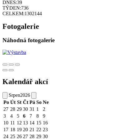
DNES:
39
TÝDEN:
736
CELKEM:
1302144
Fotogalerie
Náhodná fotogalerie
Kalendář akcí
Srpen
2026
Po
Út
St
Čt
Pá
So
Ne
27
28
29
30
31
1
2
3
4
5
6
7
8
9
10
11
12
13
14
15
16
17
18
19
20
21
22
23
24
25
26
27
28
29
30