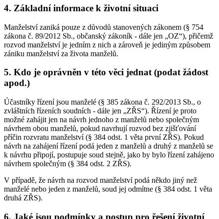
4. Základní informace k životní situaci
Manželství zaniká pouze z důvodů stanovených zákonem (§ 754
zákona č. 89/2012 Sb., občanský zákoník - dále jen „OZ“), přičemž
rozvod manželství je jedním z nich a zároveň je jediným způsobem
zániku manželství za života manželů.
5. Kdo je oprávněn v této věci jednat (podat žádost
apod.)
Účastníky řízení jsou manželé (§ 385 zákona č. 292/2013 Sb., o
zvláštních řízeních soudních - dále jen „ZŘS“). Řízení je proto
možné zahájit jen na návrh jednoho z manželů nebo společným
návrhem obou manželů, pokud navrhují rozvod bez zjišťování
příčin rozvratu manželství (§ 384 odst. 1 věta první ZŘS). Pokud
návrh na zahájení řízení podá jeden z manželů a druhý z manželů se
k návrhu připojí, postupuje soud stejně, jako by bylo řízení zahájeno
návrhem společným (§ 384 odst. 2 ZŘS).
V případě, že návrh na rozvod manželství podá někdo jiný než
manželé nebo jeden z manželů, soud jej odmítne (§ 384 odst. 1 věta
druhá ZŘS).
6. Jaké jsou podmínky a postup pro řešení životní