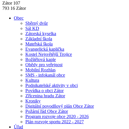
Zátor 107
793 16 Zátor
Obec
Sběrný dvůr
Sál KD
Zátorská kyselka
Základní škola
Mateřská škola
Evangelická kaplička
Kostel Nejsvětější Trojice
Božítělová kaple
Obědy pro veřejnost
Mobilní Rozhlas
SMS - infokanál obce
Kultura
Podnikatelské aktivity v obci
Povídka o obci Zátor
Zřícenina hradu Zátor
Kroniky
Digitální povodňový plán Obce Zátor
Požární řád Obce Zátor
Program rozvoje obce 2020 - 2026
Plán rozvoje sportu 2022 - 2027
Úřad