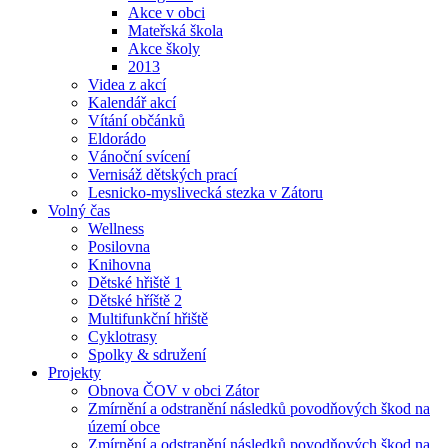
Akce v obci
Mateřská škola
Akce školy
2013
Videa z akcí
Kalendář akcí
Vítání občánků
Eldorádo
Vánoční svícení
Vernisáž dětských prací
Lesnicko-myslivecká stezka v Zátoru
Volný čas
Wellness
Posilovna
Knihovna
Dětské hřiště 1
Dětské hříště 2
Multifunkční hřiště
Cyklotrasy
Spolky & sdružení
Projekty
Obnova ČOV v obci Zátor
Zmírnění a odstranění následků povodňových škod na
území obce
Zmírnění a odstranění následků povodňových škod na