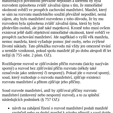
manželských povinností převážně nepodílel a kterému by byla
rozvodem způsobena zvlášť závažná újma s tím, že mimořádné
okolnosti svědčí ve prospěch zachování manželství. Manžel, který
se sám na rozvratu manželského soužití převážně nepodílel, nemá
zájem, aby bylo manželství rozvedeno z toho důvodu, že by mu
rozvodem byla způsobena zvlášť závažná újma, která by byla
především osobní, ale jistě také majetková. Kromě toho musí ovšem
existovat ještě další objektivní mimořádné okolnosti, které svědčí ve
prospěch zachování manželství. Jde například o vyšší věk manžela,
nemoc manžela, která vyžaduje pomoc jiné osoby, nebo zvýšené
životní náklady. Tato překážka rozvodu má vždy jen omezené trvání
a nemůže vzniknout, pokud spolu manželé již po dobu alespoň tří let
nežijí (§ 755 odst. 2 písm. OZ).
Rozlišujeme rozvod se zjišťováním příčin rozvratu (laicky nazýván
sporný) a rozvod bez zjišťování příčin rozvratu (někdy také
označován jako smluvený či nesporný). Pokud jde o rozvod sporný,
soud, který rozhoduje o rozvodu manželství, zjišťuje existenci
rozvratu manželství a přitom zjišťuje jeho příčiny.
Soud rozvede manželství, aniž by zjišťoval příčiny rozvratu
manželství (smluvený nebo nesporný rozvod), a to za splnění
následujících podmínek (§ 757 OZ):
návrh na zahájení řízení o rozvod manželství podali manželé
společně nebo se druhý manžel k návrhu připojil a soud dojde