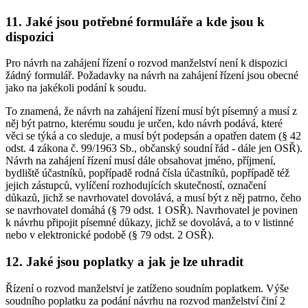
11. Jaké jsou potřebné formuláře a kde jsou k
dispozici
Pro návrh na zahájení řízení o rozvod manželství není k dispozici
žádný formulář. Požadavky na návrh na zahájení řízení jsou obecné
jako na jakékoli podání k soudu.
To znamená, že návrh na zahájení řízení musí být písemný a musí z
něj být patrno, kterému soudu je určen, kdo návrh podává, které
věci se týká a co sleduje, a musí být podepsán a opatřen datem (§ 42
odst. 4 zákona č. 99/1963 Sb., občanský soudní řád - dále jen OSŘ).
Návrh na zahájení řízení musí dále obsahovat jméno, příjmení,
bydliště účastníků, popřípadě rodná čísla účastníků, popřípadě též
jejich zástupců, vylíčení rozhodujících skutečností, označení
důkazů, jichž se navrhovatel dovolává, a musí být z něj patrno, čeho
se navrhovatel domáhá (§ 79 odst. 1 OSŘ). Navrhovatel je povinen
k návrhu připojit písemné důkazy, jichž se dovolává, a to v listinné
nebo v elektronické podobě (§ 79 odst. 2 OSŘ).
12. Jaké jsou poplatky a jak je lze uhradit
Řízení o rozvod manželství je zatíženo soudním poplatkem. Výše
soudního poplatku za podání návrhu na rozvod manželství činí 2