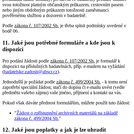
svou totožnost platným občanským průkazem, cestovním pasem
nebo jiným obdobným průkazem totožnosti zaměstnanci
pověřenému službou a dozorem v badatelně.
Podle
zákona č. 107/2002 Sb.
je třeba splnit podmínky uvedené v
bodě 06.
11. Jaké jsou potřebné formuláře a kde jsou k
dispozici
Pro podání žádosti podle
zákona č. 107/2002 Sb.
je formulář k
dispozici na příslušných badatelnách, příp. e-mailem na vyžádání
(
badatelske.zadosti@abscr.cz
).
Jednodušší je požádat podle
zákona č. 499/2004 Sb.
- k tomu není
zapotřebí speciální žádost, stačí do dopisu či e-mailu uvést (vedle
předmětu vašeho zájmu) vaše jméno, příjmení a kontakt na vás.
Pokud však dáváte přednost formulářům, můžete použít tuto žádost:
"
Žádost o zpřístupnění archivních materiálů na základě
zákona č. 499/2004 Sb.
"
12. Jaké jsou poplatky a jak je lze uhradit