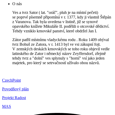
O nás
Ves a tvrz Sator ( lat. "oráč", pluh je na místní pečeti)
se poprvé písemně připomíná v r. 1377, kdy ji vlastnil Štěpán
z Varanova. Tak byla uvedena v listině, již se synové
opavského knížete Mikuláše II. podělili o otcovské dědictví.
Tehdy vzniklo krnovské panství, které obdržel Jan I.
Zátor patřil místnímu vladyckému rodu . Roku 1409 obýval
tvrz Bohuš ze Zatora, v r. 1413 byl ve vsi zákupní fojt.
V zemských deskách krnovských se toho roku objevil vedle
latinského de Zator i německý název Zeyffersdorf, zřejmě
tehdy tvrz a "dolní" ves splynuly s "horní" vsí jako jeden
majetek, pro který se setrvačností užívalo obou názvů.
CzechPoint
Povodňový plán
Projekt Radost
MAS