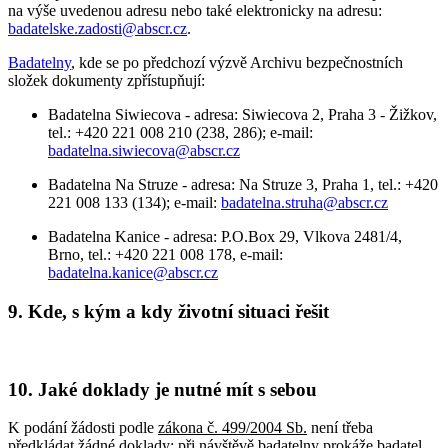
na výše uvedenou adresu nebo také elektronicky na adresu:
badatelske.zadosti@abscr.cz
.
Badatelny
, kde se po předchozí výzvě Archivu bezpečnostních
složek dokumenty zpřístupňují:
Badatelna Siwiecova - adresa: Siwiecova 2, Praha 3 - Žižkov,
tel.: +420 221 008 210 (238, 286); e-mail:
badatelna.siwiecova@abscr.cz
Badatelna Na Struze - adresa: Na Struze 3, Praha 1, tel.: +420
221 008 133 (134); e-mail:
badatelna.struha@abscr.cz
Badatelna Kanice - adresa: P.O.Box 29, Vlkova 2481/4,
Brno, tel.: +420 221 008 178, e-mail:
badatelna.kanice@abscr.cz
9. Kde, s kým a kdy životní situaci řešit
10. Jaké doklady je nutné mít s sebou
K podání žádosti podle
zákona č. 499/2004 Sb.
není třeba
předkládat žádné doklady; při návštěvě badatelny prokáže badatel