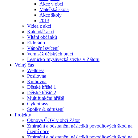
Akce v obci
Mateřská škola
Akce školy
2013
Videa z akcí
Kalendář akcí
Vítání občánků
Eldorádo
Vánoční svícení
Vernisáž dětských prací
Lesnicko-myslivecká stezka v Zátoru
Volný čas
Wellness
Posilovna
Knihovna
Dětské hřiště 1
Dětské hříště 2
Multifunkční hřiště
Cyklotrasy
Spolky & sdružení
Projekty
Obnova ČOV v obci Zátor
Zmírnění a odstranění následků povodňových škod na
území obce
Zmírnění a odstranění následků povodňových škod na