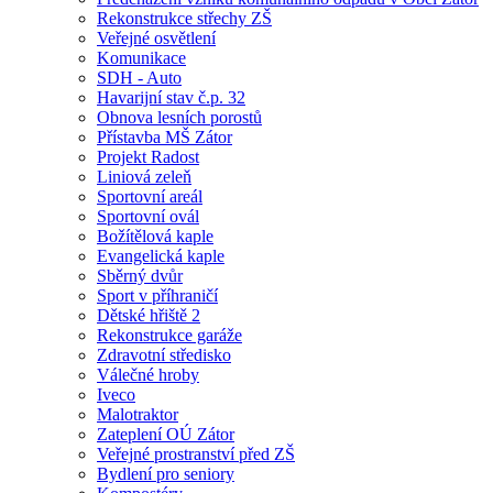
Rekonstrukce střechy ZŠ
Veřejné osvětlení
Komunikace
SDH - Auto
Havarijní stav č.p. 32
Obnova lesních porostů
Přístavba MŠ Zátor
Projekt Radost
Liniová zeleň
Sportovní areál
Sportovní ovál
Božítělová kaple
Evangelická kaple
Sběrný dvůr
Sport v příhraničí
Dětské hřiště 2
Rekonstrukce garáže
Zdravotní středisko
Válečné hroby
Iveco
Malotraktor
Zateplení OÚ Zátor
Veřejné prostranství před ZŠ
Bydlení pro seniory