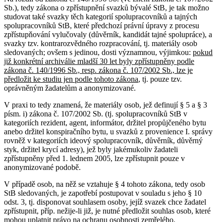
Sb.), tedy zákona o zpřístupnění svazků bývalé StB, je tak možno
studovat také svazky těch kategorií spolupracovníků a tajných
spolupracovníků StB, které předchozí právní úpravy z procesu
zpřístupňování vylučovaly (důvěrník, kandidát tajné spolupráce), a
svazky tzv. kontrarozvědného rozpracování, tj. materiály osob
sledovaných; ovšem s jedinou, dosti významnou, výjimkou:
pokud
již konkrétní archiválie mladší 30 let byly zpřístupněny podle
zákona č. 140/1996 Sb., resp. zákona č. 107/2002 Sb., lze je
předložit ke studiu jen podle tohoto zákona
, tj. pouze tzv.
oprávněným žadatelům a anonymizované.
V praxi to tedy znamená, že materiály osob, jež definují § 5 a § 3
písm. i) zákona č. 107/2002 Sb. (tj. spolupracovníků StB v
kategoriích rezident, agent, informátor, držitel propůjčeného bytu
anebo držitel konspiračního bytu, u svazků z provenience I. správy
rovněž v kategoriích ideový spolupracovník, důvěrník, důvěrný
styk, držitel krycí adresy), jež byly jakémukoliv žadateli
zpřístupněny před 1. lednem 2005, lze zpřístupnit pouze v
anonymizované podobě.
V případě osob, na něž se vztahuje § 4 tohoto zákona, tedy osob
StB sledovaných, je zapotřebí postupovat v souladu s jeho § 10
odst. 3, tj. disponovat souhlasem osoby, jejíž svazek chce žadatel
zpřístupnit, příp. nežije-li již, je nutné předložit souhlas osob, které
mohou uplatnit právo na ochranu osobnosti zemřelého.