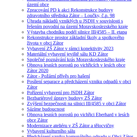
území obce
Zpracování PD k akci Rekonstrukce budovy
zdravotního střediska Zátor – Loučky, č.p. 98
Úhrada nákladů vzniklých u JSDH v souvislosti s
řešením povodní na území Moravskoslezského kraje
Výstavba chodníku podél silnice III⁄4585 – II. etapa
Rekonstrukce prostor základní školy a spolkového
života v obci Zátor
Vybavení ZŠ Zátor v rámci konektivity 2023
Materiální vybavení jeviště sálu KD Zátor
Společné poznávání krás Moravskoslezského kraje
Obnova lesních porostů po vichřicích v lesích obce
Zátor 2020
Zátor - Požární přívěs pro hašení
Posílení separace a předcházení vzniku odpadů v obci
Zátor
Pořízení vybavení pro JSDH Zátor
Bezbariérové úpravy budovy ZŠ Zátor
Zvýšení bezpečnosti na silnici III⁄4585 v obci Zátor
Sázíme budoucnost
Obnova lesních porostů po vichřici Eberhard v lesích
obce Zátor
Modernizace ateliéru v ZŠ Zátor a tělocvičny
Vybavení kulturního sálu
Předcházení vzniku komunálního odpadu v Obci Zátor