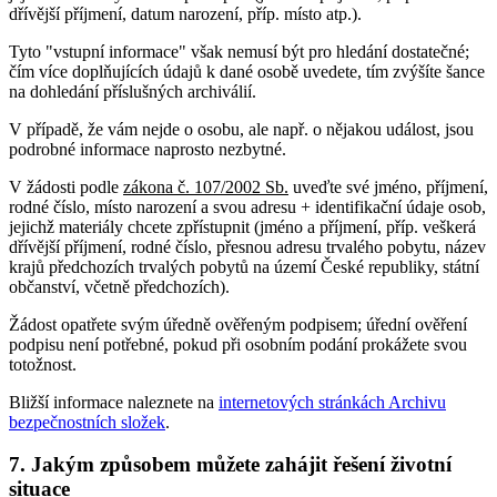
dřívější příjmení, datum narození, příp. místo atp.).
Tyto "vstupní informace" však nemusí být pro hledání dostatečné;
čím více doplňujících údajů k dané osobě uvedete, tím zvýšíte šance
na dohledání příslušných archiválií.
V případě, že vám nejde o osobu, ale např. o nějakou událost, jsou
podrobné informace naprosto nezbytné.
V žádosti podle
zákona č. 107/2002 Sb.
uveďte své jméno, příjmení,
rodné číslo, místo narození a svou adresu + identifikační údaje osob,
jejichž materiály chcete zpřístupnit (jméno a příjmení, příp. veškerá
dřívější příjmení, rodné číslo, přesnou adresu trvalého pobytu, název
krajů předchozích trvalých pobytů na území České republiky, státní
občanství, včetně předchozích).
Žádost opatřete svým úředně ověřeným podpisem; úřední ověření
podpisu není potřebné, pokud při osobním podání prokážete svou
totožnost.
Bližší informace naleznete na
internetových stránkách Archivu
bezpečnostních složek
.
7. Jakým způsobem můžete zahájit řešení životní
situace