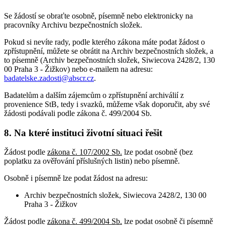
Se žádostí se obraťte osobně, písemně nebo elektronicky na
pracovníky Archivu bezpečnostních složek.
Pokud si nevíte rady, podle kterého zákona máte podat žádost o
zpřístupnění, můžete se obrátit na Archiv bezpečnostních složek, a
to písemně (Archiv bezpečnostních složek, Siwiecova 2428/2, 130
00 Praha 3 - Žižkov) nebo e-mailem na adresu:
badatelske.zadosti@abscr.cz
.
Badatelům a dalším zájemcům o zpřístupnění archiválií z
provenience StB, tedy i svazků, můžeme však doporučit, aby své
žádosti podávali podle zákona č. 499/2004 Sb.
8. Na které instituci životní situaci řešit
Žádost podle
zákona č. 107/2002 Sb.
lze podat osobně (bez
poplatku za ověřování příslušných listin) nebo písemně.
Osobně i písemně lze podat žádost na adresu:
Archiv bezpečnostních složek, Siwiecova 2428/2, 130 00
Praha 3 - Žižkov
Žádost podle
zákona č. 499/2004 Sb.
lze podat osobně či písemně