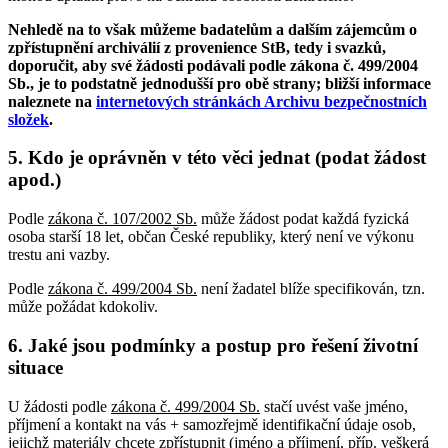
Nehledě na to však můžeme badatelům a dalším zájemcům o
zpřístupnění archiválií z provenience StB, tedy i svazků,
doporučit, aby své žádosti podávali podle zákona č. 499/2004
Sb., je to podstatně jednodušší pro obě strany; bližší informace
naleznete na
internetových stránkách Archivu bezpečnostních
složek
.
5. Kdo je oprávněn v této věci jednat (podat žádost
apod.)
Podle
zákona č. 107/2002 Sb.
může žádost podat každá fyzická
osoba starší 18 let, občan České republiky, který není ve výkonu
trestu ani vazby.
Podle
zákona č. 499/2004 Sb.
není žadatel blíže specifikován, tzn.
může požádat kdokoliv.
6. Jaké jsou podmínky a postup pro řešení životní
situace
U žádosti podle
zákona č. 499/2004 Sb.
stačí uvést vaše jméno,
příjmení a kontakt na vás + samozřejmě identifikační údaje osob,
jejichž materiály chcete zpřístupnit (jméno a příjmení, příp. veškerá