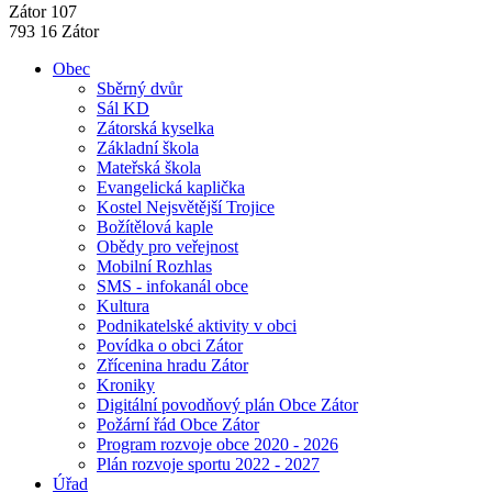
Zátor 107
793 16 Zátor
Obec
Sběrný dvůr
Sál KD
Zátorská kyselka
Základní škola
Mateřská škola
Evangelická kaplička
Kostel Nejsvětější Trojice
Božítělová kaple
Obědy pro veřejnost
Mobilní Rozhlas
SMS - infokanál obce
Kultura
Podnikatelské aktivity v obci
Povídka o obci Zátor
Zřícenina hradu Zátor
Kroniky
Digitální povodňový plán Obce Zátor
Požární řád Obce Zátor
Program rozvoje obce 2020 - 2026
Plán rozvoje sportu 2022 - 2027
Úřad