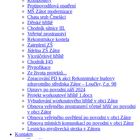
Kompostéry
Protipovodňová opatření
MŠ Zátor modernizace
Chata srub Čmeláci
Dětské hřiště
Chodník silnice III.
Veřejné prostranství
Rekonstrukce kostela
Zateplení ZŠ
Jídelna ZŠ Zátor
Víceúčelové hřiště
Chodník I⁄45
Plynofikace
Ze života projektů...
Zpracování PD k akci Rekonstrukce budovy
zdravotního střediska Zátor – Loučky, č.p. 98
Opravy po povodni září 2024
Projekt workoutové hřiště 1.docx
Vybudování workoutového hřiště v obci Zátor
Obnova veřejného prostranství včetně hřišť po povodni
v obci Zátor
Obnova veřejného osvětlení po povodni v obci Zátor
Obnova místních komunikací po povodni v obci Zátor
Lesnicko-myslivecká stezka v Zátoru
Kontakty