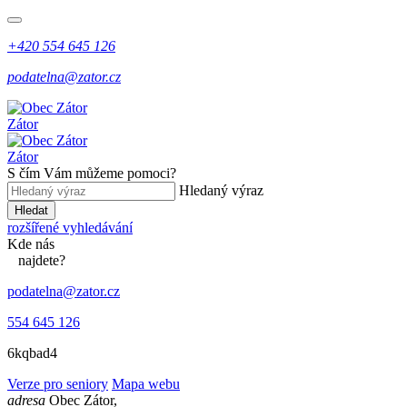
+420 554 645 126
podatelna@zator.cz
Zátor
Zátor
S čím Vám můžeme pomoci?
Hledaný výraz
Hledat
rozšířené vyhledávání
Kde
nás
najdete?
podatelna@zator.cz
554 645 126
6kqbad4
Verze pro seniory
Mapa webu
adresa
Obec Zátor,