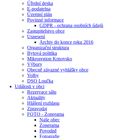
Úřední deska
E-podatelna
Územní plán
Povinné informace
GDPR - ochrana osobních údajů
Zastupitelstvo obce
Usnesení
Archiv do konce roku 2016
Organizační struktura
Bytová politika
Mikroregion Krnovsko
Výbory
Obecně závazné vyhlášky obce
Volby
DSO Loučka
Události v obci
Rezervace sálu
Aktuality
Hlášení rozhlasu
Zpravodaj
FOTO - Zonerama
Naše obec
Zonerama
Povodně
Fotografie