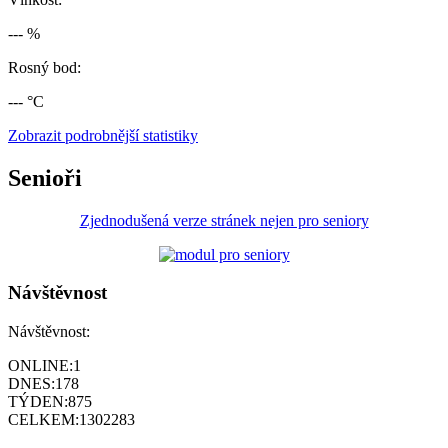
--- %
Rosný bod:
--- °C
Zobrazit podrobnější statistiky
Senioři
Zjednodušená verze stránek nejen pro seniory
Návštěvnost
Návštěvnost:
ONLINE:
1
DNES:
178
TÝDEN:
875
CELKEM:
1302283