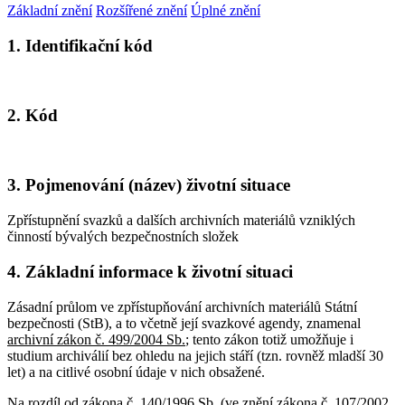
Základní znění
Rozšířené znění
Úplné znění
1. Identifikační kód
2. Kód
3. Pojmenování (název) životní situace
Zpřístupnění svazků a dalších archivních materiálů vzniklých
činností bývalých bezpečnostních složek
4. Základní informace k životní situaci
Zásadní průlom ve zpřístupňování archivních materiálů Státní
bezpečnosti (StB), a to včetně její svazkové agendy, znamenal
archivní zákon č. 499/2004 Sb.
; tento zákon totiž umožňuje i
studium archiválií bez ohledu na jejich stáří (tzn. rovněž mladší 30
let) a na citlivé osobní údaje v nich obsažené.
Na rozdíl od zákona č. 140/1996 Sb. (ve znění zákona č. 107/2002