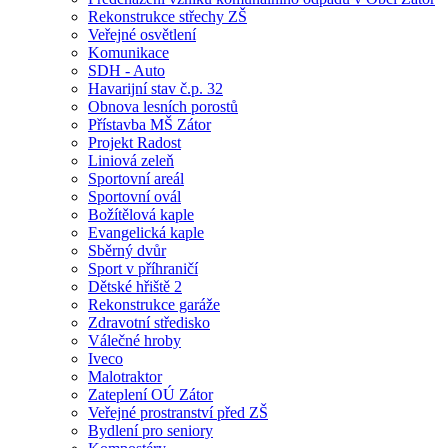
Rekonstrukce střechy ZŠ
Veřejné osvětlení
Komunikace
SDH - Auto
Havarijní stav č.p. 32
Obnova lesních porostů
Přístavba MŠ Zátor
Projekt Radost
Liniová zeleň
Sportovní areál
Sportovní ovál
Božítělová kaple
Evangelická kaple
Sběrný dvůr
Sport v příhraničí
Dětské hřiště 2
Rekonstrukce garáže
Zdravotní středisko
Válečné hroby
Iveco
Malotraktor
Zateplení OÚ Zátor
Veřejné prostranství před ZŠ
Bydlení pro seniory