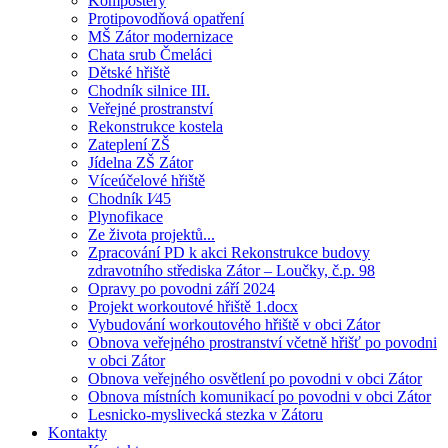
Kompostéry
Protipovodňová opatření
MŠ Zátor modernizace
Chata srub Čmeláci
Dětské hřiště
Chodník silnice III.
Veřejné prostranství
Rekonstrukce kostela
Zateplení ZŠ
Jídelna ZŠ Zátor
Víceúčelové hřiště
Chodník I⁄45
Plynofikace
Ze života projektů...
Zpracování PD k akci Rekonstrukce budovy
zdravotního střediska Zátor – Loučky, č.p. 98
Opravy po povodni září 2024
Projekt workoutové hřiště 1.docx
Vybudování workoutového hřiště v obci Zátor
Obnova veřejného prostranství včetně hřišť po povodni
v obci Zátor
Obnova veřejného osvětlení po povodni v obci Zátor
Obnova místních komunikací po povodni v obci Zátor
Lesnicko-myslivecká stezka v Zátoru
Kontakty