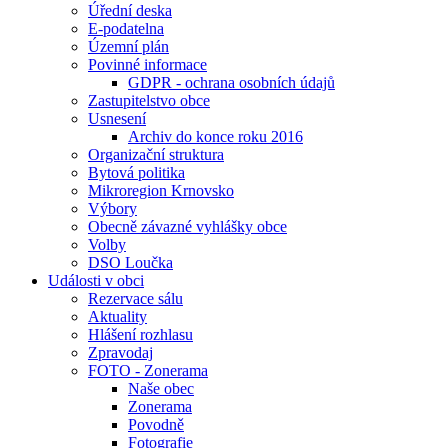
Úřední deska
E-podatelna
Územní plán
Povinné informace
GDPR - ochrana osobních údajů
Zastupitelstvo obce
Usnesení
Archiv do konce roku 2016
Organizační struktura
Bytová politika
Mikroregion Krnovsko
Výbory
Obecně závazné vyhlášky obce
Volby
DSO Loučka
Události v obci
Rezervace sálu
Aktuality
Hlášení rozhlasu
Zpravodaj
FOTO - Zonerama
Naše obec
Zonerama
Povodně
Fotografie