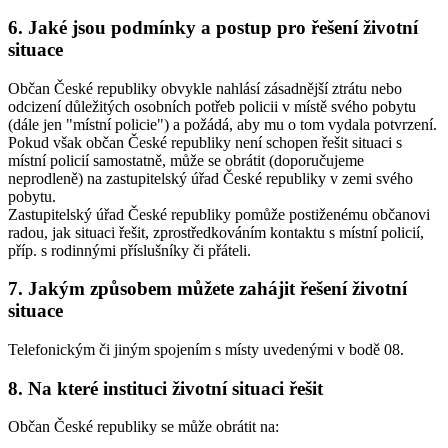
6. Jaké jsou podmínky a postup pro řešení životní
situace
Občan České republiky obvykle nahlásí zásadnější ztrátu nebo
odcizení důležitých osobních potřeb policii v místě svého pobytu
(dále jen "místní policie") a požádá, aby mu o tom vydala potvrzení.
Pokud však občan České republiky není schopen řešit situaci s
místní policií samostatně, může se obrátit (doporučujeme
neprodleně) na zastupitelský úřad České republiky v zemi svého
pobytu.
Zastupitelský úřad České republiky pomůže postiženému občanovi
radou, jak situaci řešit, zprostředkováním kontaktu s místní policií,
příp. s rodinnými příslušníky či přáteli.
7. Jakým způsobem můžete zahájit řešení životní
situace
Telefonickým či jiným spojením s místy uvedenými v bodě 08.
8. Na které instituci životní situaci řešit
Občan České republiky se může obrátit na: