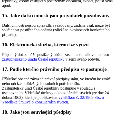
republiky, osoby cestující s postiženým občanem, svědci, pojišťovna
apod.
15. Jaké další činnosti jsou po žadateli požadovány
Další činnosti nejsou zpravidla vyžadovány, žádána však může být
součinnost postiženého občana (záleží na okolnostech konkrétního
případu).
16. Elektronická služba, kterou lze využít
Případný dotaz může postižený občan zaslat na e-mailovou adresu
zastupitelského úřadu České republiky
v zemi svého pobytu.
17. Podle kterého právního předpisu se postupuje
Příslušné obecně závazné právní předpisy státu, ve kterém ke ztrátě
nebo odcizení důležitých osobních potřeb došlo.
Zastupitelský úřad České republiky postupuje v souladu s
ustanoveními Vídeňské úmluvy o konzulárních stycích (ze dne 24.
dubna 1963), která je publikována
vyhláškou č. 32/1969 Sb., o
Vídeňské úmluvě o konzulárních stycích
.
18. Jaké jsou související předpisy