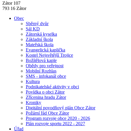
Zátor 107
793 16 Zátor
Obec
Sběrný dvůr
Sál KD
Zátorská kyselka
Základní škola
Mateřská škola
Evangelická kaplička
Kostel Nejsvětější Trojice
Božítělová kaple
Obědy pro veřejnost
Mobilní Rozhlas
SMS - infokanál obce
Kultura
Podnikatelské aktivity v obci
Povídka o obci Zátor
Zřícenina hradu Zátor
Kroniky
Digitální povodňový plán Obce Zátor
Požární řád Obce Zátor
Program rozvoje obce 2020 - 2026
Plán rozvoje sportu 2022 - 2027
Úřad