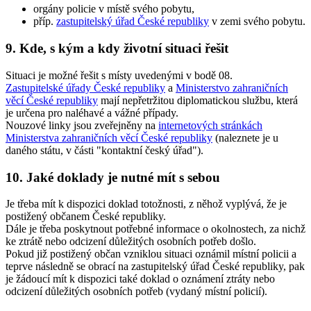
orgány policie v místě svého pobytu,
příp.
zastupitelský úřad České republiky
v zemi svého pobytu.
9. Kde, s kým a kdy životní situaci řešit
Situaci je možné řešit s místy uvedenými v bodě 08.
Zastupitelské úřady České republiky
a
Ministerstvo zahraničních
věcí České republiky
mají nepřetržitou diplomatickou službu, která
je určena pro naléhavé a vážné případy.
Nouzové linky jsou zveřejněny na
internetových stránkách
Ministerstva zahraničních věcí České republiky
(naleznete je u
daného státu, v části "kontaktní český úřad").
10. Jaké doklady je nutné mít s sebou
Je třeba mít k dispozici doklad totožnosti, z něhož vyplývá, že je
postižený občanem České republiky.
Dále je třeba poskytnout potřebné informace o okolnostech, za nichž
ke ztrátě nebo odcizení důležitých osobních potřeb došlo.
Pokud již postižený občan vzniklou situaci oznámil místní policii a
teprve následně se obrací na zastupitelský úřad České republiky, pak
je žádoucí mít k dispozici také doklad o oznámení ztráty nebo
odcizení důležitých osobních potřeb (vydaný místní policií).