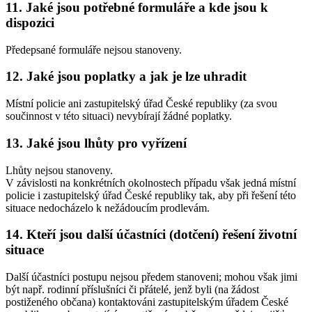
11. Jaké jsou potřebné formuláře a kde jsou k
dispozici
Předepsané formuláře nejsou stanoveny.
12. Jaké jsou poplatky a jak je lze uhradit
Místní policie ani zastupitelský úřad České republiky (za svou
součinnost v této situaci) nevybírají žádné poplatky.
13. Jaké jsou lhůty pro vyřízení
Lhůty nejsou stanoveny.
V závislosti na konkrétních okolnostech případu však jedná místní
policie i zastupitelský úřad České republiky tak, aby při řešení této
situace nedocházelo k nežádoucím prodlevám.
14. Kteří jsou další účastníci (dotčení) řešení životní
situace
Další účastníci postupu nejsou předem stanoveni; mohou však jimi
být např. rodinní příslušníci či přátelé, jenž byli (na žádost
postiženého občana) kontaktováni zastupitelským úřadem České