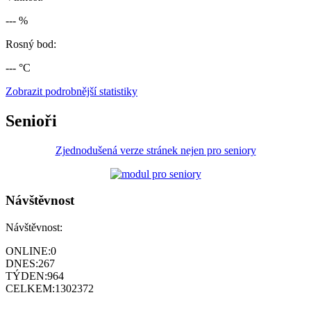
--- %
Rosný bod:
--- °C
Zobrazit podrobnější statistiky
Senioři
Zjednodušená verze stránek nejen pro seniory
Návštěvnost
Návštěvnost:
ONLINE:
0
DNES:
267
TÝDEN:
964
CELKEM:
1302372