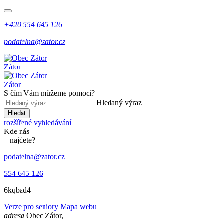
+420 554 645 126
podatelna@zator.cz
Zátor
Zátor
S čím Vám můžeme pomoci?
Hledaný výraz
Hledat
rozšířené vyhledávání
Kde
nás
najdete?
podatelna@zator.cz
554 645 126
6kqbad4
Verze pro seniory
Mapa webu
adresa
Obec Zátor,