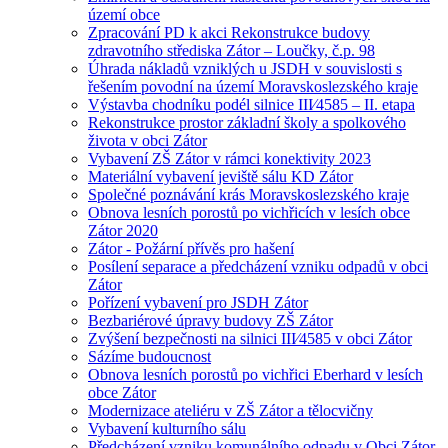
území obce
Zpracování PD k akci Rekonstrukce budovy
zdravotního střediska Zátor – Loučky, č.p. 98
Úhrada nákladů vzniklých u JSDH v souvislosti s
řešením povodní na území Moravskoslezského kraje
Výstavba chodníku podél silnice III⁄4585 – II. etapa
Rekonstrukce prostor základní školy a spolkového
života v obci Zátor
Vybavení ZŠ Zátor v rámci konektivity 2023
Materiální vybavení jeviště sálu KD Zátor
Společné poznávání krás Moravskoslezského kraje
Obnova lesních porostů po vichřicích v lesích obce
Zátor 2020
Zátor - Požární přívěs pro hašení
Posílení separace a předcházení vzniku odpadů v obci
Zátor
Pořízení vybavení pro JSDH Zátor
Bezbariérové úpravy budovy ZŠ Zátor
Zvýšení bezpečnosti na silnici III⁄4585 v obci Zátor
Sázíme budoucnost
Obnova lesních porostů po vichřici Eberhard v lesích
obce Zátor
Modernizace ateliéru v ZŠ Zátor a tělocvičny
Vybavení kulturního sálu
Předcházení vzniku komunálního odpadu v Obci Zátor