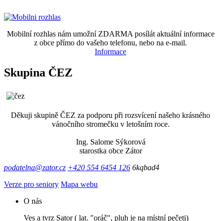
Mobilní rozhlas nám umožní ZDARMA posílát aktuální informace
z obce přímo do vašeho telefonu, nebo na e-mail.
Informace
Skupina ČEZ
Děkuji skupině ČEZ za podporu při rozsvícení našeho krásného
vánočního stromečku v letošním roce.
Ing. Salome Sýkorová
starostka obce Zátor
podatelna@zator.cz
+420 554 6454 126
6kqbad4
Verze pro seniory
Mapa webu
O nás
Ves a tvrz Sator ( lat. "oráč", pluh je na místní pečeti)