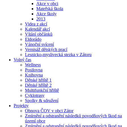
Akce v obci
Mateřská škola
Akce školy
2013
Videa z akcí
Kalendář akcí
Vítání občánků
Eldorádo
Vánoční svícení
Vernisáž dětských prací
Lesnicko-myslivecká stezka v Zátoru
Volný čas
Wellness
Posilovna
Knihovna
Dětské hřiště 1
Dětské hříště 2
Multifunkční hřiště
Cyklotrasy
Spolky & sdružení
Projekty
Obnova ČOV v obci Zátor
Zmírnění a odstranění následků povodňových škod na
území obce
Zmírnění a odstranění následků povodňových škod na