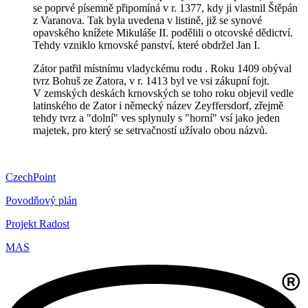
se poprvé písemně připomíná v r. 1377, kdy ji vlastnil Štěpán
z Varanova. Tak byla uvedena v listině, již se synové
opavského knížete Mikuláše II. podělili o otcovské dědictví.
Tehdy vzniklo krnovské panství, které obdržel Jan I.
Zátor patřil místnímu vladyckému rodu . Roku 1409 obýval
tvrz Bohuš ze Zatora, v r. 1413 byl ve vsi zákupní fojt.
V zemských deskách krnovských se toho roku objevil vedle
latinského de Zator i německý název Zeyffersdorf, zřejmě
tehdy tvrz a "dolní" ves splynuly s "horní" vsí jako jeden
majetek, pro který se setrvačností užívalo obou názvů.
CzechPoint
Povodňový plán
Projekt Radost
MAS